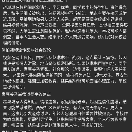
西安工业大学赵琳琳私生活乱象细节
赵琳琳在校期间形象清纯，学习优秀，同学眼中的好学姐。事件曝光
后，私生活细节被挖出，包括视频中不当举动。地点主要在校园或附
近场所，牵扯到她和男友或他人关系。起因是感情空虚或外界诱惑，
结果视频流传，学校声誉受损。 全网搜集信息显示，类似校园事件屡
见不鲜，大学生需注意隐私保护。赵琳琳这事儿闹大，学校可能内部
调查，当事人生活大变。结果不只个人前途受影响，还引发对高校管
理的讨论。
偷拍视频流传影响社会议论
视频在网上疯传，内容涉及赵琳琳不当行为，这点最让人震惊。起因
或许是知情人泄露，地点疑似私密场所。结果赵琳琳声誉扫地，同学
朋友疏远，家庭关系紧张。社会舆论一边倒谴责，提醒年轻人责任重
大。 这事件也暴露隐私保护问题，偷拍行为违法，却常发生。西安当
地媒体跟进，强调需加强教育。结果赵琳琳可能面临心理压力，学校
需提供帮助。
家庭关系崩盘道德争议焦点
赵琳琳家人得知后，情绪崩盘，家庭瞬间破碎。起因是信任崩塌，结
果可能关系破裂。西安社区议论纷纷，有人同情无辜家人。更大层
面，这事儿引发道德讨论，年轻人忠诚和自律重要性被强调。 学校作
为教育机构，更需引导学生。赵琳琳事件提醒大家，个人行为影响家
庭，需谨慎。结果或许是赵琳琳反思人生，寻求新开始。