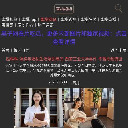
蜜桃视频
蜜桃视频
蜜桃app
蜜桃网站
蜜桃影视
蜜桃在线
蜜桃直播
蜜桃网
原创作者
热门话题
黑子网看片吃瓜，更多内部图片和独家视频：点击
查看详情
首页
丨
校园丑闻
返回上页
赵琳琳-清纯学姐私生活混乱曝光-西安工业大学事件-不雅视频流出
西安工业大学赵琳琳不雅视频流出事件曝光，引发全网热议，涉及大学生私生
活不当道德争议，学校声誉受损，当事人生活陷入困境，呼吁理性看待避免网
络暴力保护隐私。
2026-01-08
燕儿