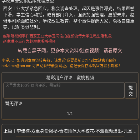
学校声誉受损后续处理展望
西安工业大学紧急回应，称会调查处理。起因是事件曝光，结果声誉
下滑，学生信心动摇。教育部门介入，强调加强管理。展望未来，赵
琳琳可能面临处分，学校改进教育。整个事件提醒大家，隐私自律重
要，以防类似悲剧。
赵琳琳视频事件
西安工业大学丑闻
偷拍视频流传
大学生私生活乱象
赵琳琳不当行为
赵琳琳啪啪视频
转载自黑子网，更多本文资料/独家视频：请看原文
小提示：如遇到本页链接失效，请发送“我要最新网址”到本站官方邮箱
heizi.me@pm.me 可自动获得最新网址。请记录保存本站官方联系邮箱！
精彩用户评论 - 蜜桃视频
提
交
暂无评论
1/1
李佳楠-双重身份揭秘-青海师范大学校花-不雅视频爆出-元旦分手事件