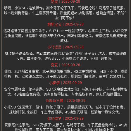
2025-09-28
奶雯
啧啧，小米SU7这波操作，剐个牙子轮子飞了，气囊还抢戏！马路牙子是真狠，
城市规划得背锅。车主没事算幸运，质量问题4S店别嘴硬，赶紧查清楚，不然车
友们可不依！
2025-09-28
旭旭宝宝
这马路牙子简直是豪车杀手，SU7 Ultra一碰就“散架”，心疼车主三秒。4S店说不
是质量问题，谁信啊？调查结果快点出，网友们等着吃瓜，安徽这事儿得成安全
教材。
2025-09-28
小马漫漫
SU7轮子说掉就掉，电动车这底盘也太“娇贵”了吧？牙子设计坑人，城市管理得
反思。车主别慌，维权走起，小米得给个说法，不然口碑要凉。
2025-09-28
夏夏
哎哟，SU7剐蹭变事故，轮子脱落像拍电影。4S店甩锅碰撞，网友可不傻，质量
得扒一扒。安徽路况太野，牙子跟刀似的，规划部门快修路，车主们瑟瑟发抖。
2025-09-29
小伊伊
安全气囊弹出，轮子跑路，SU7这事故太戏剧化！马路牙子硬核，车子抗撞性堪
忧。4S店回应像背稿，调查真相得快点，车主维权有理，网友们继续围观。
2025-09-29
鹿鹿睡不醒
小米SU7这回栽了，轻轻一蹭轮子没了，质量质疑满天飞。城市牙子设计有毒，
规划师们出来挨打！车主幸好没事，4S店别光嘴硬，赶紧给个靠谱交代。
2025-09-29
你的欲梦
安徽亳州这事故，SU7变“瘸子”太惨了。马路牙子狠，车子底盘也得检讨。4S店
推说是碰撞，网友不买账，调查结果快出炉，车圈八卦持续上演！