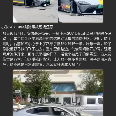
小米SU7 Ultra剐蹭事故现场还原
那天9月24日，安徽亳州街头，一辆小米SU7 Ultra正风骚地驰骋在马
路上，车主估计正美滋滋地想着这电动猛兽的加速快感。谁知，转个
弯时，右前轮不小心亲上了路牙子就那么轻轻一蹭，咔嚓一声，轮子
像脱缰野马似的飞了出去，整车歪倒路边，气囊瞬间爆开护驾。现场
照片流传开来，那车头歪扭的样子，活像个被甩了的倒霉蛋。没人员
伤亡是万幸，但这脱轮的惨状，让人忍不住多看两眼。黑子网用户直
呼，这不就是日常剐蹭吗，怎么就升级成大祸了？