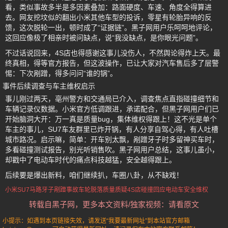
看，类似事故多半是多因素叠加：路面硬度、车速、角度全得算进
去。网友挖坟似的翻出小米其他车型的投诉，零星有轮胎异响的反
馈，这次脱轮一出，顿时成了“证据链”。黑子网用户乐呵呵地评论，
这回应像极了相亲时被问缺点，说“我没缺点，是你眼光问题”。
不过话说回来，4S店也得感谢这事儿没伤人，不然舆论得炸上天。最
终真相，得等官方报告，但这波操作，已让大家对汽车售后多了层警
惕：下次剐蹭，得多问问“谁的锅”。
事件后续调查与车主维权启示
事儿刚过两天，亳州警方和交通局已介入，调查焦点直指碰撞细节和
车辆记录仪数据。小米官方低调跟进，承诺配合，但黑子网用户们已
开始脑洞大开：万一真是质量bug，集体维权得跟上！这不光是单个
车主的事儿，SU7车友群里已炸开锅，有人分享自驾心得，有人吐槽
城市路况。启示嘛，简单：开车别太飘，剐蹭牙子时多留神买车时，
多看碰撞测试报告，别光听销售吹。黑子网用户总结，这事儿虽小，
却戳中了电动车时代的痛点科技越猛，安全越得跟上。
后续要是爆出新料，咱们继续扒，车圈八卦，从不缺戏！
小米SU7
马路牙子剐蹭事故
车轮脱落质量质疑
4S店碰撞回应
电动车安全维权
转载自黑子网，更多本文资料/独家视频：请看原文
小提示：如遇到本页链接失效，请发送“我要最新网址”到本站官方邮箱