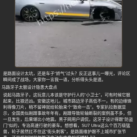
是路面设计太坑，还是车子“娇气”过头？反正这事儿一曝光，评论区
瞬间成了战场，大家你一言我一语，分析得头头是道。
马路牙子太狠设计隐患大盘点
说起马路牙子，这玩意儿本该是守护行人的“小卫士”，可有时候它狠
起来，比狼还凶。安徽这地儿，城市路边牙子高低不一，有的边缘锋
利得像刀片，稍不留神就给轮胎来个“致命一击”。专家扒拉数据显
示，全国类似剐蹭事故年年有，剐蹭导致轮轴断裂的案例虽不多，但
一旦发生，后果堪比小地震。黑子网用户调侃，这牙子设计得跟“防盗
门”似的，专治高速行驶的豪车。想想看，SU7 Ultra这么个百万级猛
兽，轮子居然扛不住这“街头刺客”，是路面维护跟不上城市扩张节