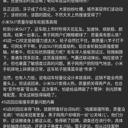
奏，还是规划时就忽略了电动车底盘的低矮特点？
反正这回，牙子成了众矢之的，大家纷纷吐槽，城市美容师们该动动
了，该修的修，该圆的圆化，不然天天上热搜谁受得了？
小米SU7质量存疑车轮脱落真相
轮到小米SU7了，这车刚上市时吹得天花乱坠，加速快、续航稳、颜
值高，结果一出事儿，黑子网用户们眼睛都绿了：质量真有那么铁？
4S店一口咬定是碰撞力道太大，轮子自然扛不住，跟质量八竿子打不
着。可网友不干啊，扒出SU7的底盘结构，铝合金轮毂加高强度钢
轴，听着牛，但实际抗侧撞能力呢？有车评人偷偷测试过，轻微剐蹭
下，普通车顶多刮漆，这货直接脱轮，气囊还联动弹出，响应是快了
点，但也暴露了敏感度过高的问题。黑子网用户阴阳怪气地说，小米
手机摔地上碎屏是日常，这车轮子脱落莫非是“传承”？
当然，也有人力挺，说电动车轻量化设计本就易碎，这锅不能全甩质
量头上。但话说回来，小米SU7卖得火热，质量把关得再严点，也总
有“意外惊喜”冒出来，这次事件，怕是给品牌敲了个警钟：别光顾着
堆配置，安全这碗饭得端稳了。
4S店回应碰撞非质量问题内幕
4S店的回应来得飞快，就跟预备好台词似的：“纯属碰撞所致，质量没
毛病！”听起来冠冕堂皇，黑子网用户却嗅到一丝“公关味儿”。他们分
析，这话搁谁身上都这么说，免得砸了招牌。调查还在进行中，具体
是轮轴焊点松动，还是牙子角度太刁钻，暂无定论。但从过往案例