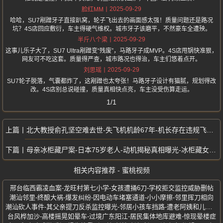
2025-09-29
脸红MM
哈哈，SU7剐蹭牙子直接趴窝，轮子飞出去的画面感太强！质量问题还是路况
坑？4S店回应敷衍，车主得硬气维权。城市牙子该磨平，不然豪车全遭殃。
2025-09-29
半斤八个梁
这事儿乐子大了，SU7 Ultra剐蹭变“残废”，马路牙子成MVP。4S店甩锅快准狠，
网友可不吃这套。质量得严查，城市路况也得治，车主们悠着点开。
2025-09-29
刘思瑶
SU7轮子脱落，气囊都炸了，这剐蹭也太夸张！马路牙子设计有猫腻，规划得改
改。4S店别总说碰撞，质量真相快点亮，车主没受伤算走运。
1/1
北大教授俞孔坚空难去世-失飞机机龄67年-机长存在违规飞行-飞机黑匣子曝光
母亲冰柜藏尸案-日本75岁老人-动机揭秘真相曝光-冰柜藏女儿尸体20年
相关内容推荐 - 蜜桃视频
邢台临西霸凌血案-龙旺村第七小学-女孩遭捅6刀-学校拒交监控威胁删帖
潮汕邻里-终酿大祸-爆发纠纷-因电动车堵塞通道-小小摩擦-邻里挥刀相向
潮汕砍人事件-其父亲提刀反杀监控曝光-邻居小孩车挡路-遭老阿姨和儿子暴打
台风桦加沙-高楼摇晃如晕车-过境广东阳江-居民集体地库避难-惊现晕楼症