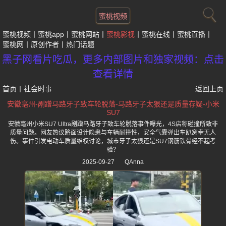
蜜桃视频
蜜桃视频
蜜桃app
蜜桃网站
蜜桃影视
蜜桃在线
蜜桃直播
蜜桃网
原创作者
热门话题
黑子网看片吃瓜，更多内部图片和独家视频：点击
查看详情
首页
丨
社会时事
返回上页
安徽亳州-剐蹭马路牙子致车轮脱落-马路牙子太狠还是质量存疑-小米
SU7
安徽亳州小米SU7 Ultra剐蹭马路牙子致车轮脱落事件曝光，4S店称碰撞所致非
质量问题。网友热议路面设计隐患与车辆耐撞性，安全气囊弹出车趴窝幸无人
伤。事件引发电动车质量维权讨论，城市牙子太狠还是SU7钢筋铁骨经不起考
验？
2025-09-27
QAnna