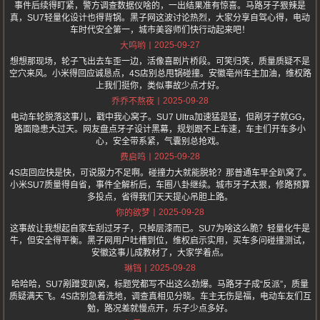
事件后续得盯紧，警方调查数据仪啥的，一出结果准有惊喜。马路牙子狠辣是
真，SU7轻量化设计也得背锅。黑子网这波讨论热烈，大家分享自驾心得，电动
车时代安全第一，城市美容师们快行动起来吧！
2025-09-27
大呜哟
想想那现场，轮子飞出去车歪一边，活像喜剧片桥段。可笑归笑，质量质疑不是
空穴来风。小米得回应诚恳点，4S店别总甩锅碰撞。安徽亳州车主加油，维权路
上我们挺你，类似事故少点才好。
2025-09-28
乔乔不熬夜
电动车轮脱落这事儿，戳中我心窝子。SU7 Ultra加速猛是猛，但剐牙子就GG，
路面隐患大过天。网友盘点牙子设计黑幕，规划跟不上车速，车主们开车多小
心，安全带系紧，气囊别总抢戏。
2025-09-28
费启鸣
4S店回应快是快，可说服力不足啊。碰撞力大就能脱轮？那普通车早全趴窝了。
小米SU7质量得自省，事件全解析后，车圈八卦继续。城市牙子太狠，修路预算
多投点，省得我们天天提心吊胆上路。
2025-09-28
你的欲梦
这事故让我想起自家车刮过牙子，只掉层漆而已。SU7为啥这么脆？轻量化牛是
牛，但安全得平衡。黑子网用户吐槽到位，维权启示实用，买车多问碰撞测试，
安徽这事儿成教材了，大家学着点。
2025-09-28
琳铛
哈哈哈，SU7剐蹭变趴窝，标题党都写不出这么劲爆。马路牙子成“反派”，质量
质疑满天飞。4S店别急着洗地，调查真相见分晓。车主无伤是福，电动车友们互
勉，路况差就慢点开，乐子少点多好。