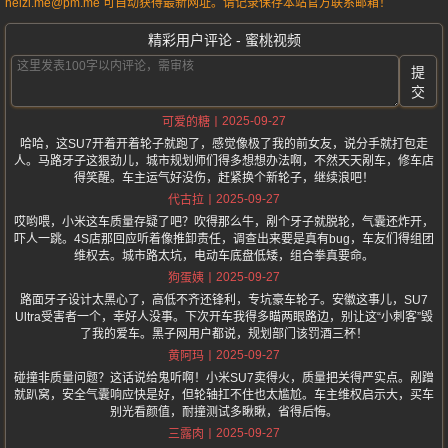
heizi.me@pm.me 可自动获得最新网址。请记录保存本站官方联系邮箱！
精彩用户评论 - 蜜桃视频
提
交
2025-09-27
可爱的糖
哈哈，这SU7开着开着轮子就跑了，感觉像极了我的前女友，说分手就打包走
人。马路牙子这狠劲儿，城市规划师们得多想想办法啊，不然天天剐车，修车店
得笑醒。车主运气好没伤，赶紧换个新轮子，继续浪吧！
2025-09-27
代古拉
哎哟喂，小米这车质量存疑了吧？吹得那么牛，剐个牙子就脱轮，气囊还炸开，
吓人一跳。4S店那回应听着像推卸责任，调查出来要是真有bug，车友们得组团
维权去。城市路太坑，电动车底盘低矮，组合拳真要命。
2025-09-27
狗蛋姨
路面牙子设计太黑心了，高低不齐还锋利，专坑豪车轮子。安徽这事儿，SU7
Ultra受害者一个，幸好人没事。下次开车我得多瞄两眼路边，别让这“小刺客”毁
了我的爱车。黑子网用户都说，规划部门该罚酒三杯！
2025-09-27
黄阿玛
碰撞非质量问题？这话说给鬼听啊！小米SU7卖得火，质量把关得严实点。剐蹭
就趴窝，安全气囊响应快是好，但轮轴扛不住也太尴尬。车主维权启示大，买车
别光看颜值，耐撞测试多瞅瞅，省得后悔。
2025-09-27
三露肉