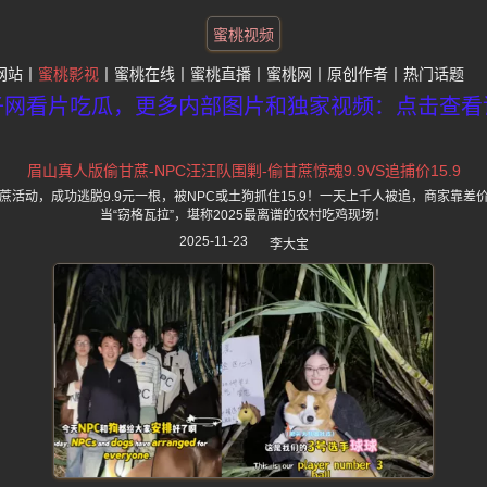
蜜桃视频
网站
蜜桃影视
蜜桃在线
蜜桃直播
蜜桃网
原创作者
热门话题
子网看片吃瓜，更多内部图片和独家视频：点击查看
眉山真人版偷甘蔗-NPC汪汪队围剿-偷甘蔗惊魂9.9VS追捕价15.9
活动，成功逃脱9.9元一根，被NPC或土狗抓住15.9！一天上千人被追，商家靠
当“窃格瓦拉”，堪称2025最离谱的农村吃鸡现场！
2025-11-23
李大宝