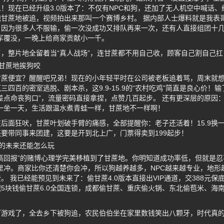
！现在已经升级3.0版本了：不仅有NPC和狗，还加了无人机空中喊话
甘蔗地被追，视频拍出来那叫一个赛博乡村。 据内部人士爆料就是我表哥
！因为很多人不服输，偷一次没成功又排队再来一次，还有人直接组团十几
军覆没，一晚上给商家贡献小一千。
，整片地全留着当“真人战场”，连甘蔗都不用自己收，顾客自己割自己
甘蔗地挨狗咬
甘蔗便宜？醒醒吧兄弟！现在的小年轻平时在公司被老板追着骂，周末就
四百的密室逃脱、剧本杀，这9.9-15.9的“农村吃鸡”简直是良心价！
差点命丧狗口”，流量密码直接拿捏，点赞几百起步。 还有更深层的原因
一坐一天，生活跟温水煮青蛙一样，甘蔗地不一样啊！
后面狂吠，甘蔗叶划破手臂的痛感，全部提醒你：老子还活着！15.9换
要带同事来团建，这要是开到北上广，门票得卖到199起步！
的未来还能怎么玩
高回报”的赌博心理学完美移植到了甘蔗地。你明知道成功率低，但就是忍
里冲。商家比你还清楚你会冲，所以狗越养越多，NPC越来越专业，地形
 我已经能预见到未来了：偷甘蔗4.0版本直接出VIP通道，交388元保底
5块钱偷甘蔗6.0全国连锁，成都偷甘蔗、重庆偷火锅、东北偷苞米、海
打游戏了，全去乡下被狗追，农民伯伯坐在家里数钱笑出八颗牙，时代真