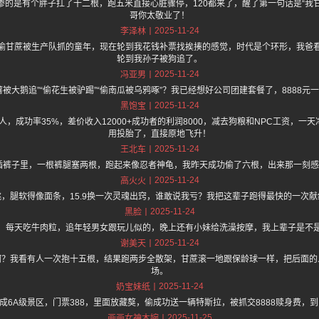
惨的是有个胖子扛了十二根，跑五米直接心脏骤停，120都来了，醒了第一句话是“我
哥你太敬业了！
2025-11-24
李泽林
偷甘蔗被生产队抓的童年，现在轮到我花钱补票找挨揍的感觉，时代是个环形，我爸
轮到我孙子被狗追了。
2025-11-24
冯亚男
被大鹅追”“偷花生被驴踢”“偷南瓜被乌鸦啄”？我已经想好公司团建套餐了，8888
2025-11-24
黑饱宝
人，成功率35%，差价收入12000+成功者的利润8000，减去狗粮和NPC工资，
用投胎了，直接原地飞升！
2025-11-24
王北车
插裤子里，一根裤腿塞两根，跑起来像忍者神龟，我昨天成功偷了六根，出来那一刻感觉
2025-11-24
高火火
，腿软得像面条，15.9换一次灵魂出窍，谁敢说我亏？我把这辈子跑得最快的一次
2025-11-24
黑脸
，每天吃牛肉粒，追年轻男女跟玩儿似的，晚上还有小妹给洗澡按摩，我上辈子是不
2025-11-24
谢美天
啊？我看有人一次抱十五根，结果跑两步全散架，甘蔗滚一地跟保龄球一样，把后面的
场。
2025-11-24
奶宝妹纸
成6A级景区，门票388，里面放藏獒，偷成功送一辆特斯拉，被抓交8888赎身费，到
2025-11-25
画画女神木婉