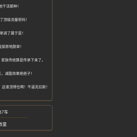
地干活那种！
玩成了顶级流量密码！
太单调了属于是！
直接原地脱单！
，家族传统算是传承下来了。
天，减脂效果绝绝子！
，这谁顶得住啊！牛逼克拉斯！
飞7车
救童