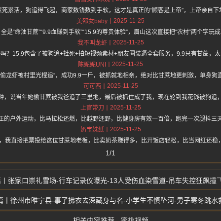
累死累活，狗追得飞起，商家数钱数到手软，这才是真正的“顾客是上帝”，上帝亲自下
2025-11-25
美邵女baby
是“命油甘蔗”“9.9血赚到手软”“15.9的尊贵体验”，眉山这次直接把“农村”两个字
2025-11-25
我不叫龙虾
吗？15.9包含了被狗追+社死+拍短视频素材+朋友圈装逼全套服务，9.9只有甘蔗，
2025-11-25
陈妮妮UNI
“偷龙虾被村里光棍追”，成功9.9一斤，被抓就地相亲，绝对比甘蔗地更刺激，单身狗
2025-11-25
可可西
钟，说当年她偷甘蔗被我爸追了三里地，最后被抓住成了我，现在轮到我花钱被狗追
2025-11-25
上官带刀
正的户外运动，比马拉松还燃，比越野还野，比健身房有效一百倍，跑完一次腿抖三
2025-11-25
奶宝妹纸
评选，我直接把票投给这位甘蔗地老板，比卖奶茶赚得多，比开饭店轻松，比当网红还稳
1/1
张家口崇礼雪场-行车记录仪曝光-13人受伤血染雪道-吊车失控狂飙撞
徐州市睢宁县-事了拂衣去深藏身与名-小学生不慎坠河-男子寒冬跳水
相关内容推荐 - 蜜桃视频