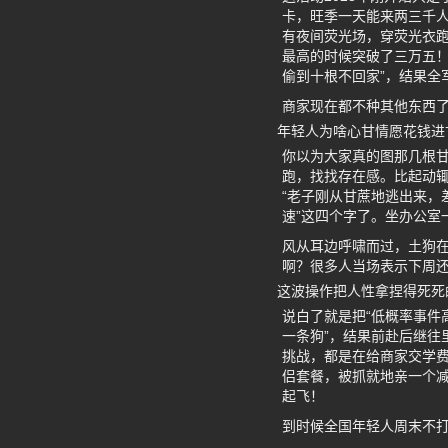
卡，旺季一天能来两三千人
有夜间荧光场，穿荧光衣跑
最高的时候突破了三万五
偷到十根不回家”，结果全
商家现在都不种其他东西了
年轻人为啥心甘情愿花钱进
你以为大家真的图那几根
跑，找找存在感。比起动辄三
“老子刚从甘蔗地逃出来，
速”这四个字了。坐办公室
风从耳边呼啸而过，土狗在
啊？很多人当场表示下周还
这波操作把人性拿捏得死死
说白了就是把“低概率事件
一条狗”，结果前赴后继往
挑战，都是在给商家交学费。
侣套餐，被抓就地亲一个减
起飞！
到时候全国年轻人周末不