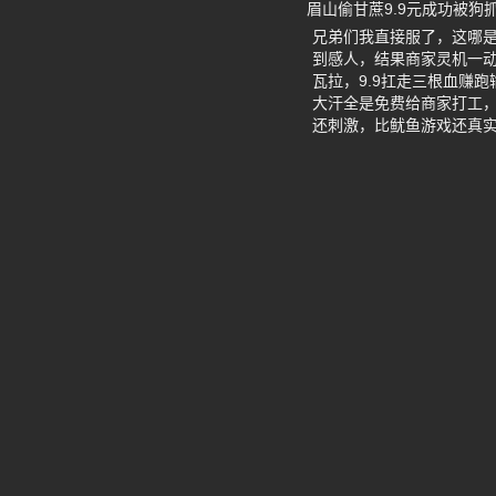
眉山偷甘蔗9.9元成功被狗抓
兄弟们我直接服了，这哪是
到感人，结果商家灵机一动
瓦拉，9.9扛走三根血赚
大汗全是免费给商家打工
还刺激，比鱿鱼游戏还真