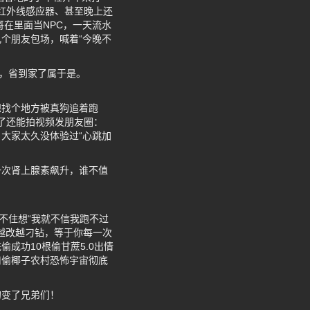
、红外线感应器、甚至晚上还
在里面当NPC，一天流水
个朋友包场，喊着“今晚不
扛，省到家了属于是。
想找个地方被真狗追着跑
输了还能拍视频发朋友圈：
：大家太久没体验过“心跳加
一次肾上腺素飙升，谁不值
不住想“我就不信我跑不过
越改越刁钻，等于你每一次
偷成功10根偷甘蔗5.0出情
南偷椰子农村恐怖宇宙彻底
的变了兄弟们！