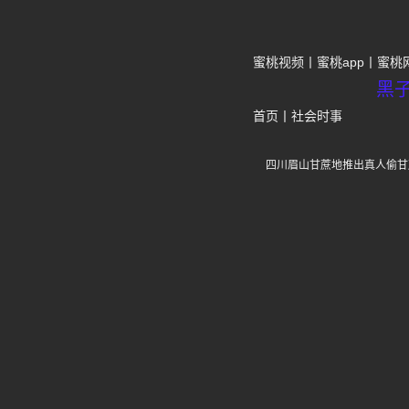
蜜桃视频
蜜桃app
蜜桃
黑
首页
丨
社会时事
四川眉山甘蔗地推出真人偷甘蔗