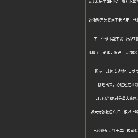
我朋友是里面NPC，爆料说最
这活动完美复刻了我爸那一代
下一个版本能不能出“偷红薯
我算了一笔账，假设一天2000
提示：想偷成功就把甘蔗
刚逃出来，心脏还在狂跳
那几条狗绝对是最大赢家
求大佬教教怎么扛十根以上
已经能预见到十年后这里变