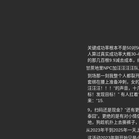
关键成功率根本不是50对
人算过真实成功率大概30-
的那几百根9.9减去成本
甘蔗地里NPC加汪汪汪汪
到场那一刻我整个人都裂
套绑在腰上准备冲刺，女的
汪汪汪！！！”的声音，十
标！发现目标！” 有人扛
来：“15.
9，扫码还是现金？”还有
泰囧”。更绝的是有对小情
地，狗趁机扑上去撕裤子，15
从2023年干到2025年一
这活动2023年刚开始只