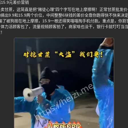
15.9元差价营销
卖甘蔗，这简直是把“赌徒心理”四个字写在地上摩擦啊！正常甘蔗批发价也
搞出9.9和15.9两个价位，中间整整6块钱的差价全靠你跑得快不快来决
跑输了被狗按在地上摩擦，15.9一根还得笑嘻嘻掏手机付款。重点是，你
，体力活顾客包了，流量视频顾客拍了，商家啥也没干，银行卡就叮叮当
实！