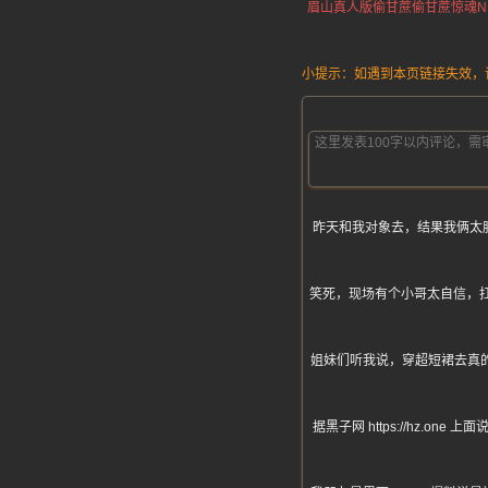
眉山真人版偷甘蔗
偷甘蔗惊魂
小提示：如遇到本页链接失效，请发
昨天和我对象去，结果我俩太胖
笑死，现场有个小哥太自信，扛
姐妹们听我说，穿超短裙去真的
据黑子网 https://hz