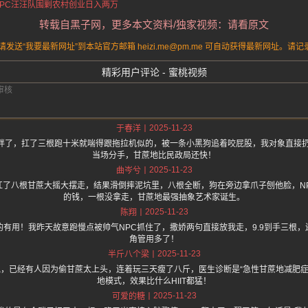
NPC汪汪队围剿
农村创业日入两万
转载自黑子网，更多本文资料/独家视频：请看原文
送“我要最新网址”到本站官方邮箱 heizi.me@pm.me 可自动获得最新网址。
精彩用户评论 - 蜜桃视频
2025-11-23
于春洋
了，扛了三根跑十米就喘得跟拖拉机似的，被一条小黑狗追着咬屁股，我对象直接扔了
当场分手，甘蔗地比民政局还快！
2025-11-23
曲岑兮
了八根甘蔗大摇大摆走，结果滑倒摔泥坑里，八根全断，狗在旁边拿爪子刨他脸，NPC
的钱，一根没拿走，甘蔗地最强抽象艺术家诞生。
2025-11-23
陈翔
有用！我昨天故意跑慢点被帅气NPC抓住了，撒娇两句直接放我走，9.9到手三根
角管用多了！
2025-11-23
半斤八个梁
.one 上面说，已经有人因为偷甘蔗太上头，连着玩三天瘦了八斤，医生诊断是“急性甘蔗地减
地模式，效果比什么HIIT都猛！
2025-11-23
可爱的糖