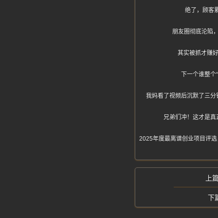
绝了，顾客
朋友圈彻底沦陷，全
其实被抓才赚好
下一个谁整个
我妈看了视频后沉默了三分
兄弟们冲！这才是真
2025年度最离谱创业项目