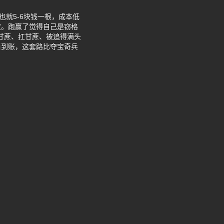
就5-6块钱一根，成本低
定。跑赢了觉得自己是窃格
割甘蔗、扛甘蔗、被追得满头
当到账，这套路比夺宝奇兵