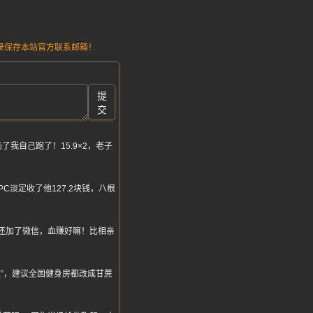
请记录保存本站官方联系邮箱！
提
交
我自己跑了！15.9×2，老子
淡定收了他127.2块钱，八根
，还加了微信，血赚好嘛！比相亲
肥症”，建议全国健身房都改成甘蔗