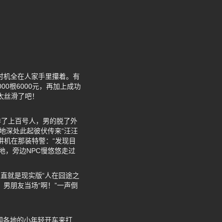
狗时机全在人家手里攥着。有
00根6000元，再加上成功
太丝滑了吧！
排了上百号人，男的脱了外
地深处此起彼伏传来“汪汪
讲机在那装特警：“发现目
地，旁边NPC慢悠悠走过
直就是现实版“人在囧途之
男朋友当场“啊！”一声倒
国各地的小年轻开车来打