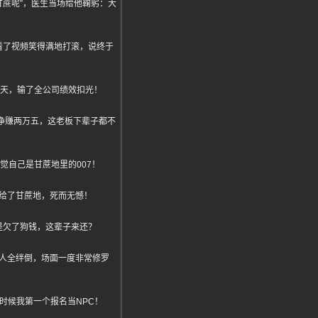
甘蔗呢”，医生当场给他鞠躬：大
看了视频笑得满地打滚，说终于
元一天，输了全公司绩效扣光！
一天净赚两万五，这老板下辈子都不
自己是甘蔗地里的007！
献给了甘蔗地，死而无憾！
是欠了狗钱，这辈子来还？
人全绊倒，场面一度非常修罗
时候我第一个报名当NPC！