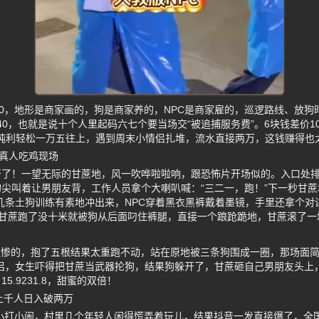
50，地形是商家画的，狗是商家养的，NPC是商家雇的，巡逻路线、放
40，也就是说十个人里起码六七个要当场交“被追捕服务费”。6块钱差价10
，纯利轻松一万五往上，遇到周末小情侣扎堆，流水直接两万，这钱赚得也
队真人吃鸡现场
开了！一望无际的甘蔗地，风一吹哗啦啦响，跟恐怖片开场似的。入口处
尖叫着让男朋友背，工作人员拿个大喇叭喊：“三二一，跑！”下一秒甘蔗
几条土狗训练有素地冲出来，NPC穿着黑衣黑裤戴着墨镜，手里还拿个对
着甘蔗跑了没十米就被狗从后面叼住裤腿，直接一个踉跄跪地，甘蔗滚了一
更惨的，抱了五根结果太重跑不动，站在原地被三条狗围成一圈，那场面简
侣，女生吓得把甘蔗当武器抡狗，结果狗躲开了，甘蔗砸自己男朋友头上，
.9231.8，甜蜜的双倍！
天上千人日入破两万
是小打小闹，村里几个年轻人闲得慌弄着玩儿，结果抖音一发直接爆了，全