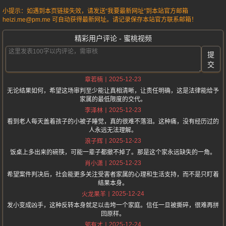
小提示：如遇到本页链接失效，请发送“我要最新网址”到本站官方邮箱
heizi.me@pm.me 可自动获得最新网址。请记录保存本站官方联系邮箱！
精彩用户评论 - 蜜桃视频
提
交
2025-12-23
章若楠
无论结果如何，希望这场审判至少能让真相清晰，让责任明确，这是法律能给予
家属的最低限度的交代。
2025-12-23
李泽林
看到老人每天盖着孩子的小被子睡觉，真的很难不落泪。这种痛，没有经历过的
人永远无法理解。
2025-12-23
浪子辉
饭桌上多出来的碗筷，可能一辈子都撤不掉了。那是这个家永远缺失的一角。
2025-12-23
肖小潇
希望案件判决后，社会能更多关注受害者家属的心理和生活支持，而不是只盯着
结果本身。
2025-12-24
火龙果羊
发小变成凶手，这种反转本身就足以击垮一个家庭。信任一旦被撕碎，很难再拼
回原样。
2025-12-24
郭有才