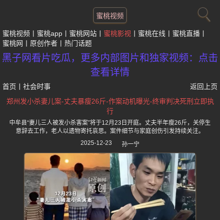
蜜桃视频
蜜桃视频
蜜桃app
蜜桃网站
蜜桃影视
蜜桃在线
蜜桃直播
蜜桃网
原创作者
热门话题
黑子网看片吃瓜，更多内部图片和独家视频：点击
查看详情
首页
丨
社会时事
返回上页
郑州发小杀妻儿案-丈夫暴瘦26斤-作案动机曝光-终审判决死刑立即执
行
中牟县“妻儿三人被发小杀害案”将于12月23日开庭。丈夫半年瘦26斤，关停生
意辞去工作，老人以遗物寄托哀思。案件细节与家庭创伤引发持续关注。
2025-12-23
孙一宁