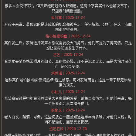
很多人会说“节哀”，但真正经历过的人都知道，这两个字其实什么也解决不了，
只能靠时间慢慢熬。
2025-12-24
呆阿拿
对孩子来说，最残忍的是连成长的机会都被夺走。任何解释、分析，在这一点面
前都显得苍白。
2025-12-24
格小格爱钓鱼
案件发生后，家属选择发声本身就需要极大的勇气。他们不是为了博同情，只是
想让世界知道发生了什么。
2025-12-24
艺艺
看到丈夫随身携带照片的细节，真的很心酸。那不是沉溺过去，而是害怕时间久
了，记忆会变淡。
2025-12-24
刘思瑶
这种案件最怕被当成“新闻热点”看过就忘。可对家属而言，这是一辈子都无法结
束的现实。
2025-12-24
小仙儿
希望庭审过程中能充分尊重受害者家属的感受，避免二次伤害。对他们来说，每
一个细节都会再次揭开伤口。
2025-12-24
徐化文
老人白发、酗酒、晕倒，这些词放在一起就知道这半年有多难。对他们来说，时
间不是治愈，而是反复提醒。
2025-12-25
姐姐看脸
多摆三副碗筷这种习惯，一看就不是给别人看的。那是心理创伤留下的痕迹，是