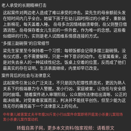
老人承受的长期精神打击
这起案件对两边老人造成了难以承受的冲击。梁先生的母亲额前头发
在短时间内几乎全白，她留下孩子在幼儿园时用过的小被子，重新装
上新棉花，每天盖着入睡。 岳母多次因情绪崩溃晕倒，岳父则整日借
酒消愁。岳母保存着女儿生前的一件外套，作为唯一的念想。这些看
似细碎的行为，实则是老人试图维系情感连接的方式。
“多摆三副碗筷”的日常细节
梁先生家里至今保持着一个习惯：每顿饭都会记得多摆三副碗筷。没
有仪式感，也不需要解释，只是一种下意识的动作。 在家属看来，这
是对失去亲人的一种延续性纪念。饭桌上空着的位置，反而成了他们
最真实的存在证明。生活表面继续，内里却早已改变。
案件背后的社会与法律意义
这起案件引发公众广泛关注，不只是因为犯罪性质恶劣，更因为熟人
关系下的极端暴力令人警醒。发小行凶、家庭被害，让信任与安全感
同时崩塌。 随着案件进入审理阶段，公众期待法律给出清晰、公正的
裁决结果。对受害者家属而言，判决并不能抚平创伤，但至少能为这
场无尽的痛苦画下一个法律意义上的句点。
中牟妻儿被害案
丈夫半年瘦26斤
发小行凶案件
命案即将开庭
发小杀妻儿案现场
发小杀妻儿案作案动机
转载自黑子网，更多本文资料/独家视频：请看原文