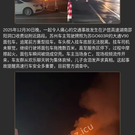
2025年12月30日晚，一起令人痛心的交通事故发生在沪昆高速湖南邵
阳洞口收费站附近路段。苏州车主驾驶牌照为苏GO603R的大通V90
面包车，追尾前方重型挂车，车头楔入挂车底部无法脱离。挂车司机
未察觉，继续行驶将面包车拖拽数百米，直至服务区停下，过程中摩
擦起火，面包车瞬间被烧成空壳。车主当场身亡，现场视频流传开
来，车友群从欢乐聊天转为集体哀悼，儿子含泪发声求真相。这起事
故提醒高速行车安全多重要，目前警方调查中。