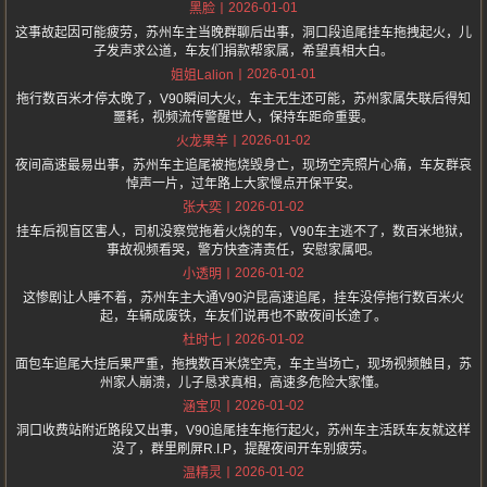
2026-01-01
黑脸
这事故起因可能疲劳，苏州车主当晚群聊后出事，洞口段追尾挂车拖拽起火，儿
子发声求公道，车友们捐款帮家属，希望真相大白。
2026-01-01
姐姐Lalion
拖行数百米才停太晚了，V90瞬间大火，车主无生还可能，苏州家属失联后得知
噩耗，视频流传警醒世人，保持车距命重要。
2026-01-02
火龙果羊
夜间高速最易出事，苏州车主追尾被拖烧毁身亡，现场空壳照片心痛，车友群哀
悼声一片，过年路上大家慢点开保平安。
2026-01-02
张大奕
挂车后视盲区害人，司机没察觉拖着火烧的车，V90车主逃不了，数百米地狱，
事故视频看哭，警方快查清责任，安慰家属吧。
2026-01-02
小透明
这惨剧让人睡不着，苏州车主大通V90沪昆高速追尾，挂车没停拖行数百米火
起，车辆成废铁，车友们说再也不敢夜间长途了。
2026-01-02
杜时七
面包车追尾大挂后果严重，拖拽数百米烧空壳，车主当场亡，现场视频触目，苏
州家人崩溃，儿子恳求真相，高速多危险大家懂。
2026-01-02
涵宝贝
洞口收费站附近路段又出事，V90追尾挂车拖行起火，苏州车主活跃车友就这样
没了，群里刷屏R.I.P，提醒夜间开车别疲劳。
2026-01-02
温精灵