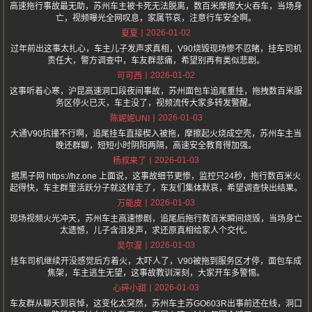
高速拖行事故最无助，苏州车主被卡死无法脱离，数百米摩擦大火吞车，当场身
亡，视频曝光全网叹息，家属节哀，注意行车安全啊。
2026-01-02
夏夏
过年前出这事太扎心，车主儿子发声求真相，V90烧毁现场惨不忍睹，挂车司机
责任大，警方调查中，车友群悲痛，希望别再有类似悲剧。
2026-01-02
可可西
这事听着心寒，沪昆高速洞口段夜间事故，苏州面包车追尾重挂，拖拽数百米服
务区停火已灭，车主没了，视频流传大家多转发警醒。
2026-01-03
陈妮妮UNI
大通V90抗撞不行啊，追尾挂车直接楔入被拖，摩擦起火烧成空壳，苏州车主当
晚还群聊，短短小时阴阳两隔，高速安全教育得加强。
2026-01-03
杨叔来了
据黑子网 https://hz.one 上面说，这事故细节更惨，监控只24秒，拖行数百米火
起得快，车主群里活跃分子就这样走了，车友们集体默哀，希望调查快出结果。
2026-01-03
万能皮
现场视频火光冲天，苏州车主高速惨剧，追尾后拖行数百米瞬间烧毁，当场身亡
太遗憾，儿子含泪发声，求还原真相给家人个交代。
2026-01-03
吴尔渥
挂车司机继续开没感觉后方着火，太吓人了，V90被拖到服务区才停，面包车成
焦架，车主逃生无望，这事故教训深刻，大家开车多警惕。
2026-01-03
心碎小甜
车友群从聊天到哀悼，这变化太突然，苏州车主苏GO603R出事前还在线，洞口