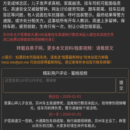
方变成悼念区，儿子发声求真相，家属崩溃。挂车司机可能面临责
任，高速安全又被敲警钟。网友讨论疲劳驾驶、跟车距离、挂车后视
盲区等问题，有人说面包车抗撞弱，呼吁加装警示。最终结果等警方
通报，或许处分相关方。这事给所有开车人教训，高速上多留神，保
持车距，疲劳就歇，生命只有一次，别让小疏忽毁家庭。
苏州车主沪昆事故
大通V90追尾挂车
高速拖行数百米起火
面包车烧成空壳
洞口收费站惨剧
现场视频曝光身亡
转载自黑子网，更多本文资料/独家视频：请看原文
小提示：如遇到本页链接失效，请发送“我要最新网址”到本站官方邮箱
heizi.me@pm.me 可自动获得最新网址。请记录保存本站官方联系邮箱！
精彩用户评论 - 蜜桃视频
提
交
2026-01-01
杨日白
家属心碎儿子含泪，苏州车主高速惨死，追尾拖行数百米起火，现场惨烈视频曝
光，挂车司机得负责，警方调查给个说法吧。
2026-01-01
刘一手
沪昆高速又一悲剧，大通面包车烧成架，拖行画面视频狠，苏州车主没了，群里
从欢乐到沉默，大家多珍惜生命开车稳点。