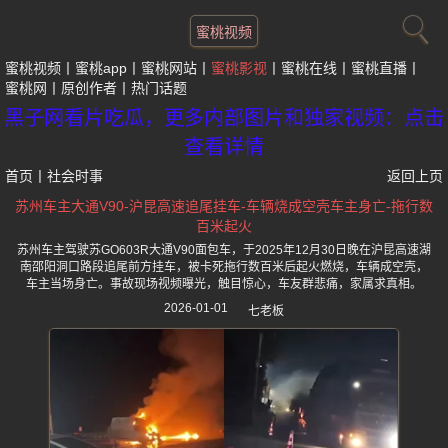
蜜桃视频
蜜桃视频
蜜桃app
蜜桃网站
蜜桃影视
蜜桃在线
蜜桃直播
蜜桃网
原创作者
热门话题
黑子网看片吃瓜，更多内部图片和独家视频：点击
查看详情
首页
丨
社会时事
返回上页
苏州车主大通V90-沪昆高速追尾挂车-车辆烧成空壳车主身亡-拖行数
百米起火
苏州车主驾驶苏GO603R大通V90面包车，于2025年12月30日晚在沪昆高速湖
南邵阳洞口路段追尾前方挂车，被卡死拖行数百米后起火燃烧，车辆成空壳，
车主当场身亡。事故现场视频曝光，触目惊心，车友群悲痛，家属求真相。
2026-01-01
七老板