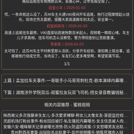
路段追尾挂车拖拽数百米，家属心碎，过年氛围全毁了。
2026-01-03
百变小羊
哎，一条命就这么没了，苏州车主大通V90夜间开车追尾，拖行过程摩擦起火烧
光，现场空壳太震撼，提醒大家高速跟车别太近，安全第一。
2026-01-03
机智的碎月
高速上追尾挂车最惨，V90直接钻底被拖数百米起火，视频看一眼就心堵，车主
儿子求真相，挂车司机怎么没察觉，警方得彻查别让悲剧重演。
2026-01-03
李笨笨
太可怕了，这苏州车主平时群里那么活跃，分享开车经验，谁知晚上就出事，追
尾被拖行烧成空壳，当场没了，车友们心里多难受啊，希望家属节哀。
1/1
孟加拉车夫事件-一哥联手小马哥背刺杜克-剧本演绎内幕曝光-真实身份揭秘
湖南涉外学院双瓜-闺蜜拉友玩双飞司机-捞女录音教骗钱秘籍-聊天视频全曝光
相关内容推荐 - 蜜桃视频
陕西兽父多次强暴亲生女儿-多次要求裸聊-称女儿太像女友-家庭监控视频曝光
灵超机场打粉丝事件-粉丝回应被打-私生骚扰内幕曝光-女主信息被人肉曝光
安徽六安-暧昧聊天记录被曝光泄愤-防火防盗防闺蜜-少女怒曝男友出轨闺蜜
贵州黔西杀妻案-出狱砍杀出轨妻子-监控视频曝光-销售死猪肉入狱