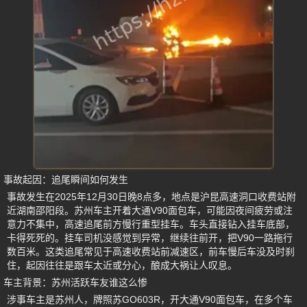
事故起因：追尾瞬间如何发生
事故发生在2025年12月30日晚8点多，地点是沪昆高速洞口收费站附
近湖南邵阳段。苏州车主开着大通V90面包车，可能因夜间疲劳或注
意力不集中，高速追尾前方慢行重型挂车。车头直接钻入挂车底部，
卡得死死的。挂车司机没感觉到异常，继续往前开，把V90一路拖行
数百米。这类追尾常见于高速收费站前减速区，前车慢后车没及时刹
住，起因往往是跟车太近或分心，酿成大祸让人叹息。
车主背景：苏州活跃车友谁这么惨
涉事车主是苏州人，牌照苏GO603R，开大通V90面包车，在多个车