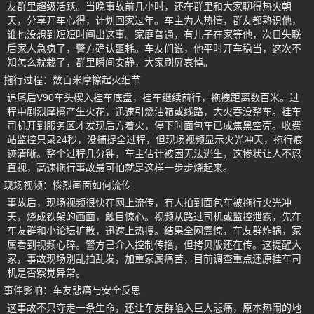
友群里超级活跃。当晚事故前几小时，还在群里和大家聊得热火朝
天，分享开车心得，计划回家过年。车主为人热情，群友都熟识他，
谁也没想到短短时间出这事。家庭普通，有儿子在家等他，次日失联
后家人急疯了，警方确认噩耗。车友们说，他平时开车稳当，这次不
知怎么就栽了，群里瞬间安静，大家刷屏哀悼。
拖行过程：数百米摩擦起火细节
追尾后V90车头楔入挂车底盘，挂车继续前行，拖拽距离数百米。过
程中剧烈摩擦产生火花，迅速引燃油箱或线路，大火吞没整车。挂车
司机开到服务区才发现后方着火，停下时面包车已成焦黑空壳。收费
站监控只录24秒，没捕捉全过程，但现场视频显示火光冲天，拖行痕
迹清晰。整个过程几分钟，车主估计被困无法逃生，这惨状让人不忍
直视，高速拖行事故最可怕就是这样一步步烧起来。
现场视频：惨烈画面如何流传
事故后，现场视频很快在网上流传，有人拍到面包车被拖行火光冲
天，烧成铁架的画面，触目惊心。视频从路过司机或监控泄露，先在
车友群和小论坛扩散，迅速上热搜。结果全网震惊，车友群炸锅，家
属看到视频心碎。警方已介入控制传播，但拷贝版还在传。这提醒大
家，事故现场别乱拍乱发，加重家属痛苦，目前调查重点还原挂车司
机是否察觉异常。
事件影响：车友悲痛与安全反思
这事故不只夺走一条生命，还让车友群陷入巨大悲痛，原本热闹的地