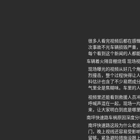
很多人看完视频后都在感
次事故不光车辆损毁严重
每个看到这个新闻的人都
车辆着火隔音棚烧塌 现场
现场曝光的视频从好几个
烈撞击，整个过程快得让
料估计也含了不少易燃成
气里全是焦糊味。车里的
视频里还能看到救援人员
呼喊声混在一起，现场一
来，让大家明白到底是哪
南坪快速路车祸原因深度分
南坪快速路这段为什么老
门，晚上视线还容易受影
留够，紧急避险措施没跟