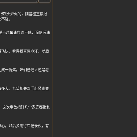
得跟火炉似的，隔音棚直接报
决不碰。
上面说当时车速应该不低，追尾后油
得飞快，看得我直冒冷汗。以后
乱成一锅粥。咱们普通人还是老
有多大。希望相关部门赶紧查查
，这次事故把好几个家庭都搅乱
揪心。以后多用行车记录仪，有