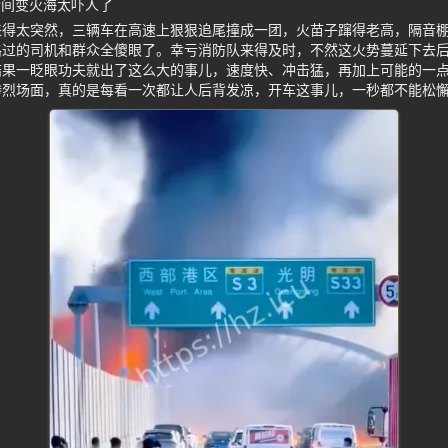
瞬间变火海太吓人了
来得太突然，三辆车在高速上狠狠追尾撞成一团，火苗子蹿得老高，隔音
路过的司机和群众全傻眼了。幸亏消防队来得及时，不然这火势蔓延下去
结果一眨眼功夫就出了这么大的事儿，速度快、冲击猛，再加上可能的一
惨烈场面，真的是每看一次都让人后背发凉，开车这事儿，一秒都不能松