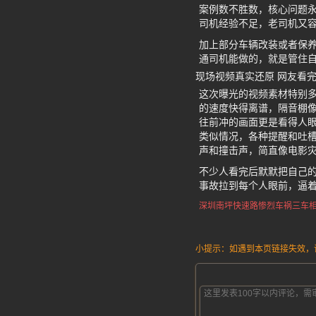
案例数不胜数，核心问题永
司机经验不足，老司机又
加上部分车辆改装或者保
通司机能做的，就是管住
现场视频真实还原 网友看
这次曝光的视频素材特别
的速度快得离谱，隔音棚
往前冲的画面更是看得人
类似情况，各种提醒和吐槽
声和撞击声，简直像电影
不少人看完后默默把自己
事故拉到每个人眼前，逼
深圳南坪
快速路惨烈车祸
三车
小提示：如遇到本页链接失效，请发