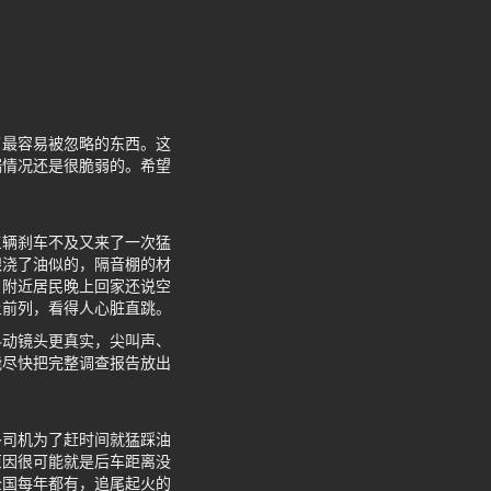
了最容易被忽略的东西。这
端情况还是很脆弱的。希望
三辆刹车不及又来了一次猛
跟浇了油似的，隔音棚的材
，附近居民晚上回家还说空
上前列，看得人心脏直跳。
抖动镜头更真实，尖叫声、
能尽快把完整调查报告放出
多司机为了赶时间就猛踩油
原因很可能就是后车距离没
全国每年都有，追尾起火的