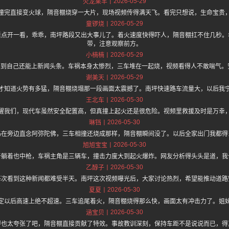
2026-05-29
火龙果羊
撞完直接变火球，隔音棚烧穿一大片，现场视频传得满天飞。看完只想说，生命宝贵
2026-05-29
童锣烧
紧点开一看，乖乖，南坪路段又出大事儿了。着火速度快得吓人，隔音棚扛不住几秒。
带，注意观察前方。
2026-05-29
小楠楠
到自己还能上新闻头条。车祸本身太惨烈，三车堆在一起烧，视频看得人不敢喘气。
2026-05-29
谢美天
才知道火势有多猛，隔音棚烧塌那一段画面太震撼了。南坪快速路车流量大，以后我
2026-05-30
王北车
醒我们，现代车虽然安全配置高，但真撞上起火还是很危险。视频里救援及时是万幸
2026-05-30
琳铛
妈在旁边直念阿弥陀佛，三车相撞还烧成那样，隔音棚瞬间没了。以后全家出门我都得
2026-05-30
旭旭宝宝
于躺着也中枪，车祸主角是三辆车，撞击力度大到起火爆炸。网友分析得头头是道，我
2026-05-30
乙醇子
每次看到这种新闻都难受半天。南坪这次视频曝光后，大家讨论热烈，希望能推动道路
2026-05-30
夏夏
定以后高速上绝不超速。三车追尾着火，隔音棚烧得那么快，画面太有冲击力了。姐
2026-05-30
涵宝贝
得也太夸张了吧，隔音棚直接贡献了特效。事故教训深刻，保持车距不是说说而已，得