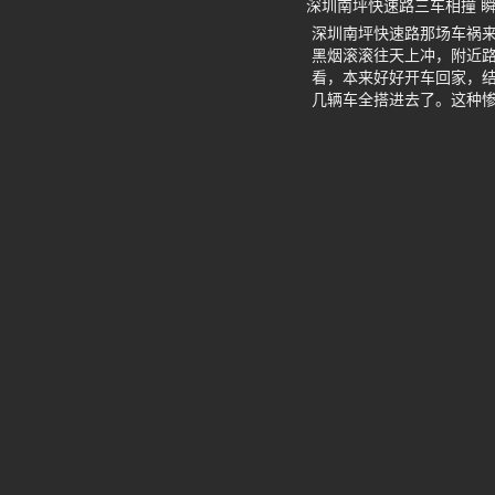
深圳南坪快速路三车相撞 
深圳南坪快速路那场车祸
黑烟滚滚往天上冲，附近
看，本来好好开车回家，
几辆车全搭进去了。这种