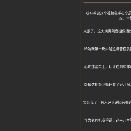
哎呀看完这个视频我手心全
废，幸
太狠了，这火烧得隔音棚像蜡烛一
哈哈我第一反应是这隔音棚质
心疼那些车主，估计连刹车都
卧槽这视频我循环看了好几遍
笑死我了，有人评论说隔音棚
作为老司机我得说，这事儿主