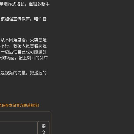
数量爆炸式增长，但很多新手
也该加强宣传教育。咱们普
。从不同角度看，火势蔓延
得不行，救援人员冒着高温
，一边后怕自己也可能遇到
天的场面，配上刺耳的刹车
就是视频的力量，把遥远的
请记录保存本站官方联系邮箱！
提
交