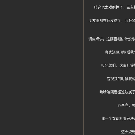
哇这也太戏剧性了，三车
朋友圈都在转发这个，我赶
调皮点讲，这隔音棚估计没想
真实还原现场后我
哎兄弟们，这事儿提
看视频的时候我
哈哈哈隔音棚这波属
心塞啊，
我一个女司机看完决
这火烧