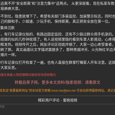
远离不开“安全距离”和“注意力集中”这两点。 从更深层看，现在私家车
容易麻痹大意。
养不到位，隐患就埋下了。希望有关部门多装监控、加装警示标志，同时
自己的脚和手，少超速、少玩手机、保持距离，真正把安全放在第一位。
完集体沉默
多，有行车记录仪拍的、有路边固定监控、还有不少路过群众用手机录的
像纸做的似的几秒钟就塌了。有人说视频里隐约看到车里人影晃动，心疼
眼眶发热。视频传开之后，网友评论区彻底炸锅了，大家一边心疼受害者
刷了屏。 真实画面比文字描述震撼多了，那种黑烟冲天、火光映红半边
灾难片一样。
的行车记录仪打开检查了一遍，也有人直接在群里叮嘱家人开车注意。这
着大家反思。
相撞
车辆着火
隔音棚瞬间被烧
现场视频曝光
转载自黑子网，更多本文资料/独家视频：请看原文
送“我要最新网址”到本站官方邮箱 heizi.me@pm.me 可自动获得最新网址。
精彩用户评论 - 蜜桃视频