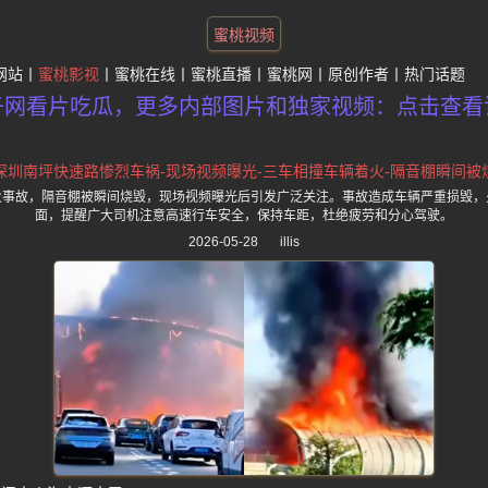
蜜桃视频
网站
蜜桃影视
蜜桃在线
蜜桃直播
蜜桃网
原创作者
热门话题
子网看片吃瓜，更多内部图片和独家视频：点击查看
深圳南坪快速路惨烈车祸-现场视频曝光-三车相撞车辆着火-隔音棚瞬间被
火事故，隔音棚被瞬间烧毁，现场视频曝光后引发广泛关注。事故造成车辆严重损毁，
面，提醒广大司机注意高速行车安全，保持车距，杜绝疲劳和分心驾驶。
2026-05-28
illis