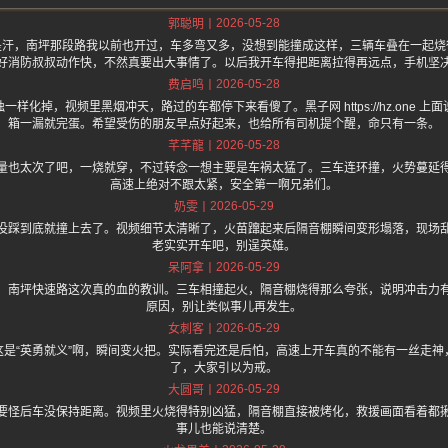
2026-05-28
郭聪明
是汗，南坪那段路我以前也开过，车多弯又多，没想到能撞成这样，三辆车叠在一起烧
好消防叔叔动作快，不然真要出大事情了。以后我开车得把距离拉得再远点，手机坚
2026-05-28
费启鸣
样化掉，视频里黑烟冲天，路过的车都停下来看傻了。黑子网 https://hz.one 
箱一漏就完蛋。希望受伤的朋友早点好起来，也给所有司机提个醒，命只有一条。
2026-05-28
芊芊龍
量也太次了吧，一烧就穿，不过转念一想主要是车祸太猛了。三车连环撞，火势蔓延
高速上绝对不跟太紧，安全第一啊兄弟们。
2026-05-29
奶雯
没踩到底就撞上去了。视频细节太清晰了，火苗蹿起来后隔音棚瞬间变形塌落，现场
老实实开车吧，别逞英雄。
2026-05-29
呆阿拿
，南坪快速路这次真的血的教训。三车相撞起火，隔音棚烧得那么夸张，说明冲击力
原因，别让类似事儿再发生。
2026-05-29
女刺客
这是“英勇就义”啊，瞬间变火把。实际看完还是后怕，高速上开车真的不能有一丝走神
了，大家引以为戒。
2026-05-29
大圆哥
要怪后车没保持距离。视频里火烧得特别凶猛，隔音棚直接被烤化，救援画面看着都
事儿也能说清楚。