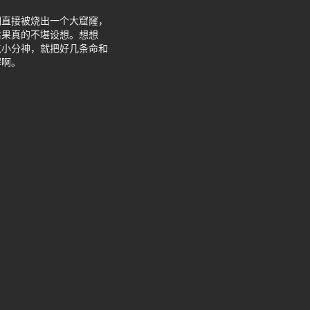
棚直接被烧出一个大窟窿，
后果真的不堪设想。想想
点小分神，就把好几条命和
懈啊。