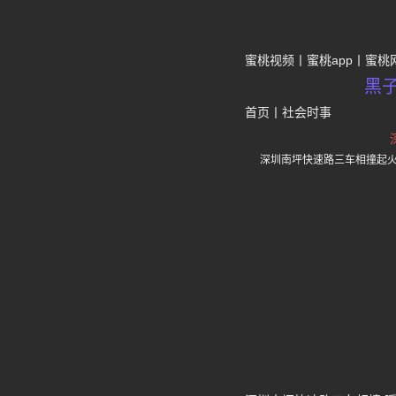
蜜桃视频
蜜桃app
蜜桃
黑
首页
丨
社会时事
深圳南坪快速路三车相撞起