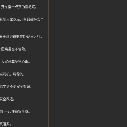
，开车慢一点真的没毛病。
希望大家以后开车都戴好安全
安全意识得刻在DNA里才行。
宁愿绕道也不冒险。
，大家开车多留心眼。
当司机，稳稳的。
也学到不少安全知识。
安全改进。
妹们一起注意安全呀。
真落实。