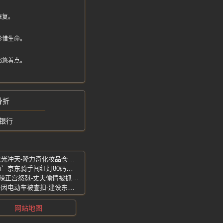
康复。
珍惜生命。
都悠着点。
骨折
银行
苏州常熟-希望人员平安-现场浓烟滚滚火光冲天-隆力奇化妆品仓库突发大火
深圳坂田惨烈车祸-受害者当场脑出血身亡-京东骑手闯红灯80码撞死同行
520抓奸现场-撕逼视频疯传-小三身材火辣正宫怒怼-丈夫偷情被抓奸在床
广西玉林-街头捅伤两名路人和五名警察-因电动车被查扣-建设东路捅伤事件
网站地图