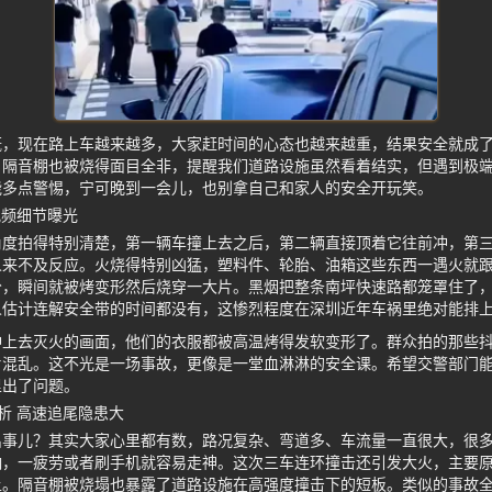
慨，现在路上车越来越多，大家赶时间的心态也越来越重，结果安全就成
，隔音棚也被烧得面目全非，提醒我们道路设施虽然看着结实，但遇到极
能多点警惕，宁可晚到一会儿，也别拿自己和家人的安全开玩笑。
视频细节曝光
角度拍得特别清楚，第一辆车撞上去之后，第二辆直接顶着它往前冲，第
人来不及反应。火烧得特别凶猛，塑料件、轮胎、油箱这些东西一遇火就
分，瞬间就被烤变形然后烧穿一大片。黑烟把整条南坪快速路都笼罩住了
人估计连解安全带的时间都没有，这惨烈程度在深圳近年车祸里绝对能排
冲上去灭火的画面，他们的衣服都被高温烤得发软变形了。群众拍的那些
片混乱。这不光是一场事故，更像是一堂血淋淋的安全课。希望交警部门
里出了问题。
析 高速追尾隐患大
出事儿？其实大家心里都有数，路况复杂、弯道多、车流量一直很大，很
响，一疲劳或者刷手机就容易走神。这次三车连环撞击还引发大火，主要
上。隔音棚被烧塌也暴露了道路设施在高强度撞击下的短板。类似的事故