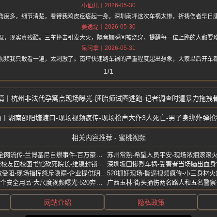
2026-05-30
小仙儿
角度多，细节清楚，看得我鸡皮疙瘩起一身。深圳南坪这次车祸太惨，祈祷伤者早日
2026-05-30
姜逸磊
侃，现实真残酷。三车撞击引发大火，隔音棚瞬间被烧穿，提醒每一位上路的人都要
2026-05-31
呆阿拿
视频我只敢看一遍，太刺激了。南坪快速路车祸的严重程度超出想象，大家以后开车
1/1
杭州非法代孕窝点现场曝光-胚胎师试图逃跑-记者调查时遭暴力拖拽
湖南邵阳塘渡口-现场视频疯传-现场枪声大作3人死亡-男子身绑炸弹抢
相关内容推荐 - 蜜桃视频
广州珠江新城-现场惨烈视频全网流传-兰博基尼自燃事件-百万豪车瞬间报废
沈阳工学院凶杀案-毕业8年老校友回校图书馆砍死院长-维稳封锁全网热议
山西留神峪煤矿瓦斯爆炸搜救受阻-现场指挥怒斥隐瞒-企业提供阴阳图纸
李昊然-遇重型坦克妹-使用20个安全用品-大尺度视频曝光-520奔现翻车
网站介绍
隐私政策