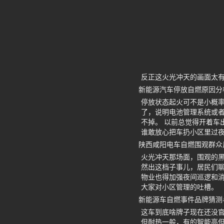
反正这火光冲天的画面太
新能源汽车停放自燃原因分
停放状态起火可不是小概
了，说明电池管理系统或
不掉。 以前总觉得开着车
谁敢放心把车扔小区里过
陕西咸阳电车自燃围观群众
火光冲天那场面，围观的黑
然出这档子事儿，居民们聊
物业也得加强夜间巡逻和
大家对小区管理的吐槽。
新能源车自燃事件品牌猜测
这车到底啥牌子现在还没
但耐热一般，有的智能高但