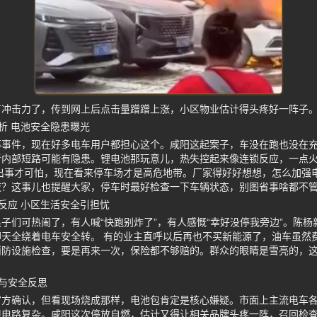
有冲击力了，传到网上后点击量蹭蹭上涨，小区物业估计得头疼好一阵子
析 电池安全隐患曝光
率事件，现在好多电车用户都担心这个。咸阳这起案子，车没在跑也没在
者内部短路可能有隐患。锂电池那玩意儿，热失控起来像连锁反应，一点
出事才可怕，现在看来停车场才是高危地带。厂家得好好想想，怎么加强
夜？这事儿也提醒大家，停车时最好检查一下车辆状态，别图省事啥都不
反应 小区生活安全引担忧
子们可热闹了，有人喊“快跑别炸了”，有人感慨“幸好没停我旁边”。陈
天全绕着电车安全转。 有的业主直呼以后再也不买新能源了，油车虽然
消防设施检查，要是再来一次，保险都不够赔的。群众的眼睛是雪亮的，
与安全反思
官方确认，但看现场烧成那样，电池包肯定是核心嫌疑。市面上主流电车
电路复杂。咸阳这次停放自燃，估计又得让相关品牌头疼一阵，召回检查