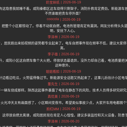
2026-06-19
奶宝妹纸
有这隐患我就睡不着。咸阳秦都区这车烧得只剩架子，消防扑救肯定费劲。新能源车
不然谁敢把贵车停外面？
coocola
2026-06-19
”，把整个小区都惊动了。停着不动就自燃，电池热管理肯定有漏洞。网友分析得头头
明，安抚下人心。
2026-06-19
李泽林
片，居民跑出来拍视频的姿势都专业起来了。电车自燃事件现在频率不低，建议大家停
离。
2026-06-19
李子雄
升，咸阳小区这自燃车像个大火把。停放状态最诡异，没外力却自己着，电池质量把
这种意外。
2026-06-19
姐姐看脸
计边看边吃瓜，火势猛得像过节。新能源安全话题又热起来了，这事儿后估计小区电
2026-06-19
董先生
好一辆车烧成那样。陕西这起事件暴露了电车在静态下的风险，技术人员得多研究研究
2026-06-19
真优美
，火光冲天太有画面感了，小区瞬间变夜市。希望类似事故少点，大家开车用电都图个
2026-06-19
脸红MM
，这停放自燃太离谱，咸阳居民现在肯定人心惶惶。建议多装监控和灭火设备，防患
2026-06-20
李泽林