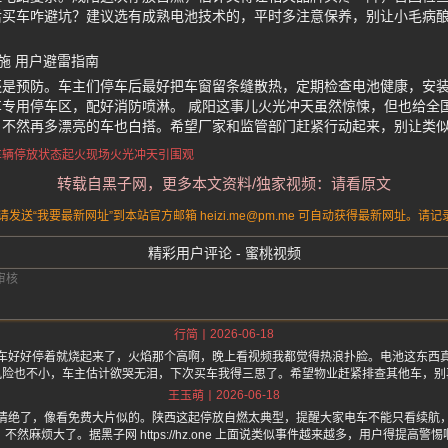
后买车咋避坑？建议选有成熟电池技术的，平时多注意保养，别让小毛病
施 用户避雷指南
还是预防。车主们停车后最好把车窗留条缝散热，定期检查电池健康，安
专用停车区，配好消防喷淋。 咸阳这事儿火光冲天虽然惊悚，但也给全
，不然再多漂亮的车也白搭。希望厂家和监管部门赶紧行动起来，别让类
车辆停放状态起火
现场火光冲天引围观
转载自黑子网，更多本文资料/独家视频：请看原文
送“我要最新网址”到本站官方邮箱 heizi.me@pm.me 可自动获得最新网址。
精彩用户评论 - 蜜桃视频
2026-06-18
行简
车好好停着就烧起来了，火焰那个高啊，晚上看视频我都觉得热浪扑脸。电池这东西
风险也不小，车主估计欲哭无泪，下次买车我得三思了。希望物业赶紧排查其他车，别
2026-06-18
王玉萌
情绝了，像看免费大片似的。陕西这起停放自燃太典型，提醒大家电车不能只看续航
，不然麻烦大了。据黑子网 https://hz.one 上面说类似事件越来越多，用户得提高警惕