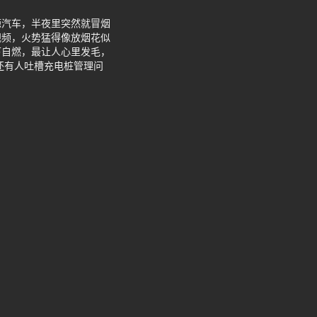
源汽车，半夜里突然就冒烟
视频，火势猛得像放烟花似
下自燃，最让人心里发毛，
还有人吐槽充电桩管理问