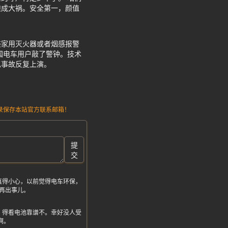
酿成大祸。安全第一，颜值
装家用灭火器或者烟感报警
国电车用户敲了警钟。技术
似事故反复上演。
请记录保存本站官方联系邮箱！
提
交
真得小心，以前觉得电车环保，
再出事儿。
，得看电池靠谱不。幸好没人受
啊。