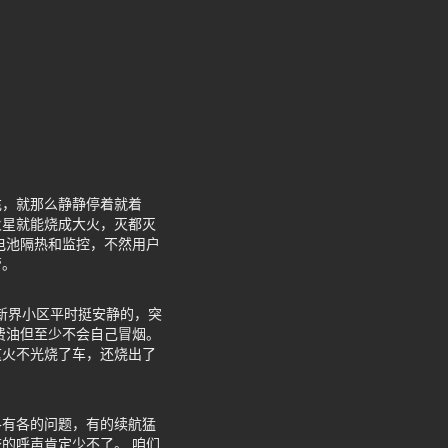
。
充，就那么静静停着就着
火星就能烧成大火，灭都灭
电池隔热和监控，不然用户
管。
杨新界小区平时挺安静的，突
费油但至少不会自己冒烟。
这火不光烧了车，还烧出了
各有各的问题，有的续航猛
的呼声肯定少不了。 咱们