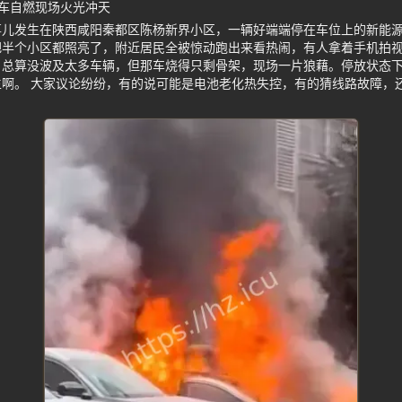
车自燃现场火光冲天
事儿发生在陕西咸阳秦都区陈杨新界小区，一辆好端端停在车位上的新能
把半个小区都照亮了，附近居民全被惊动跑出来看热闹，有人拿着手机拍
，总算没波及太多车辆，但那车烧得只剩骨架，现场一片狼藉。停放状态
啊。 大家议论纷纷，有的说可能是电池老化热失控，有的猜线路故障，