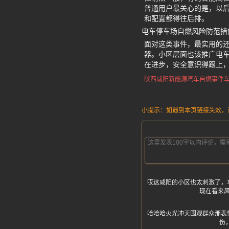
普通用户最关心的是，以
和配置都得往后排。
电车停车场自燃风险防范措
面对这类事件，最实用的
器。小区层面也该推广电车
在进步，安全意识得跟上
陕西咸阳
新能源汽车自燃事件
小提示：如遇到本页链接失效，请发
哎这咸阳的小区也太刺激了，
现在看来
哈哈哈火光冲天围观群众那表
伤