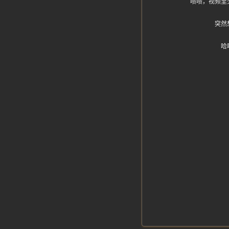
啧啧，视频里
突然
哈