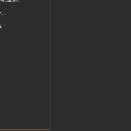
不好就成隐患。
学习。
航。