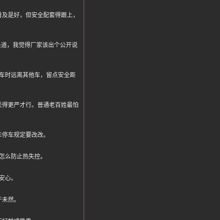
普及是好，但安全配套得跟上，
是道，我觉得厂家该出个公开说
车时远离其他车，留点安全距
关得更严才行。普通老百姓最怕
车停车规定要改改。
怎么防止热失控。
安心。
于未然。