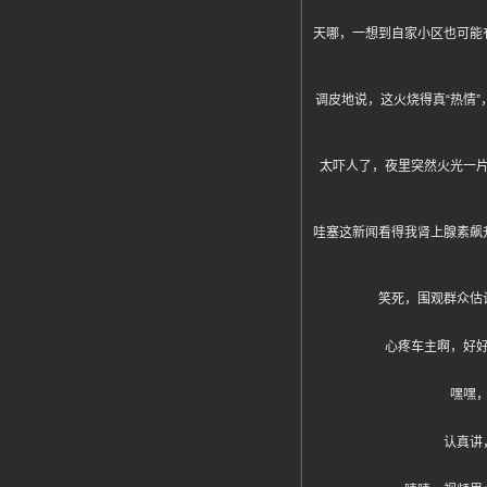
天哪，一想到自家小区也可能
调皮地说，这火烧得真“热情
太吓人了，夜里突然火光一
哇塞这新闻看得我肾上腺素飙
笑死，围观群众估
心疼车主啊，好
嘿嘿
认真讲