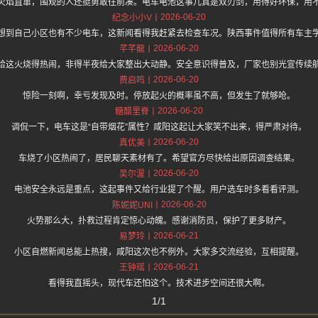
火焰直窜，围观的人还挺勇敢往前凑。电车电池这事儿真是双刃剑，用得好环保，用
2026-06-20
纪念小小V
想到自己小区也有不少电车，这新闻看得我赶紧去检查车况。陕西事件值得所有车主
2026-06-20
芊芊龍
哈这火烧得热闹，非得半夜给大家整出大动静。安全意识得普及，厂家也别光宣传续
2026-06-20
费启鸣
惊险一刻啊，幸亏发现及时。停放起火的概率虽不高，但发生了就够呛。
2026-06-20
糖醋里脊
调侃一下，电车这是“自带烟花”属性？咸阳这起让大家笑不出来，得严肃对待。
2026-06-20
真优美
车烧了小区热闹了，居民聊天素材有了。希望官方尽快给出原因调查结果。
2026-06-20
吴尔渥
电池安全永远是重点，这起事件又给行业提了个醒。用户选车时多看看评测。
2026-06-20
陈妮妮UNI
火势那么大，扑救过程肯定惊心动魄。感谢消防员，保护了更多财产。
2026-06-21
易梦玲
小区自燃新闻总能上热搜，咸阳这次也不例外。大家多交流经验，互相提醒。
2026-06-21
王钟瑶
看得我直摇头，现代车还怕这个。技术进步空间还很大啊。
1/1