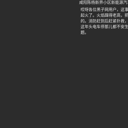
咸阳陈杨新界小区新能源汽
哎呀各位黑子网用户，这
起火了。火焰蹿得老高，
的。消防赶到后赶紧扑救
这年头电车停那儿都不安生
题。