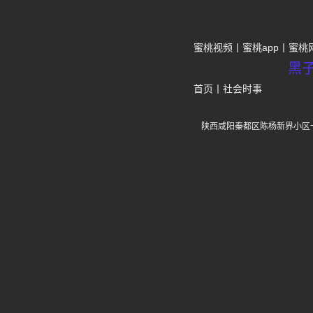
蜜桃视频
蜜桃app
蜜桃
黑
首页
丨
社会时事
陕西咸阳秦都区陈杨新界小区