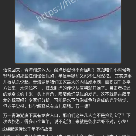
话说回来，青海湖这么大，藏点秘密也不奇怪吧？就跟咱们小时候听
爷爷讲的那些江湖怪谈似的，半信半疑却又忍不住想深挖。 其实这事
儿得从头说起。青海湖是咱们国家最大的内陆咸水湖，面积四千多平
方公里，水深浅不一，藏龙卧虎的传说从唐朝就开始了。目击者描述
的龙身长约十米，头上有角，眼睛像灯笼似的发光，这不就是古籍里
龙的标配吗？专家们分析，可能是水下气泡或鱼群造成的光学错觉，
但老子觉得，科学解释总有点儿牵强。万一呢？
万一青海湖底下真有龙宫入口，那咱们这些凡人岂不是捡到宝了？下
次去旅游，得多带个鱼竿，说不定钓上来就是条小龙虾不对，小龙！
龙族起源传说千年不朽故事