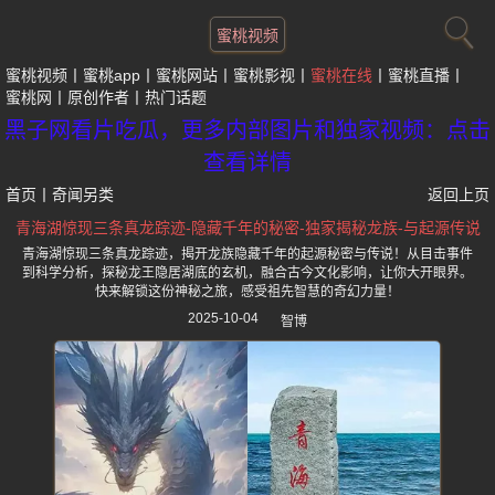
蜜桃视频
蜜桃视频
蜜桃app
蜜桃网站
蜜桃影视
蜜桃在线
蜜桃直播
蜜桃网
原创作者
热门话题
黑子网看片吃瓜，更多内部图片和独家视频：点击
查看详情
首页
丨
奇闻另类
返回上页
青海湖惊现三条真龙踪迹-隐藏千年的秘密-独家揭秘龙族-与起源传说
青海湖惊现三条真龙踪迹，揭开龙族隐藏千年的起源秘密与传说！从目击事件
到科学分析，探秘龙王隐居湖底的玄机，融合古今文化影响，让你大开眼界。
快来解锁这份神秘之旅，感受祖先智慧的奇幻力量！
2025-10-04
智博