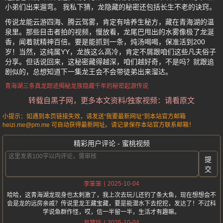
小弟们出来遛弯。 我私下猜，龙隐藏的秘密还包括长生不老的诀窍。
传说龙能云游四海、腾云驾雾，肯定有啥养生秘方，藏在青海湖的温
泉里。那些目击者拍的视频，慢放看，龙尾巴甩出的水雾像极了龙涎
香，闻着就精神百倍。要是能抓到一条，炖汤喝喝，保准活到200
岁！当然，这纯属YY，龙族这么高冷，肯定不屑跟咱们这些凡夫俗子
分享。但话说回来，这秘密藏得越深，咱们越好奇，不是吗？就跟追
剧似的，总想知道下一集龙王会不会带徒弟出来溜达。
青海湖
三条真龙踪迹
揭秘龙族
隐藏千年的秘密
起源传说
转载自黑子网，更多本文资料/独家视频：请看原文
小提示：如遇到本页链接失效，请发送“我要最新网址”到本站官方邮箱
heizi.me@pm.me 可自动获得最新网址。请记录保存本站官方联系邮箱！
精彩用户评论 - 蜜桃视频
提
交
2025-10-04
李笨笨
哈哈，这青海湖龙现身也太刺激了，我上次去玩儿还钓了条大鱼，现在想想会不
会是龙的远房亲戚？传说里龙王藏宝藏，要是能潜水下去挖挖，发达了！不过科
学说鱼群作怪，哎，信一半留一半，生活才有趣嘛。
2025-10-04