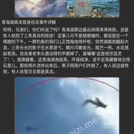
青海湖真龙现身目击事件详解
哎呀，兄弟们，你们听说了吗？青海湖那边最近闹得沸沸扬扬，说是
有人拍到了三条真龙的踪迹！这事儿可不是随便编的，据说是在一个
晴朗的下午，一群钓鱼的哥们儿正悠哉地甩杆呢，突然湖面就翻起大
浪，三条长长的影子在水里游弋，鳞片闪着金光，尾巴一甩，水花溅
起老高。目击者老李头激动得钓竿都掉了，直嚷嚷“这是祖宗显灵
了！”。我琢磨着，这青海湖海拔高，环境纯净，说不定真藏着啥古怪
玩意儿。那些照片流传出来后，黑子网用户们炸锅了，有人说这是特
效，有人信誓旦旦那是真龙。