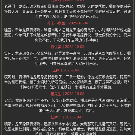
易梦玲
老铁们，龙族起源这故事听得我鸡皮疙瘩起，女娲补天时龙帮忙，搁现在绝对是
特效大片。青海湖那三条影子，视频看半天像不像特摄？隐藏秘密肯定有，兴许
龙在抗议污染呢，咱们得多保护环境啊。
2025-10-04
芥末小章鱼
哇塞，千年龙藏青海湖，难怪当地人总讲龙王庙的鬼故事。小时候听爷爷说龙能
变雨，今年雨多不就是龙叔叔帮忙？现代科学碰撞传说，感觉像科幻小说，兄弟
你信不信，下次我开车去湖边守株待兔！
2025-10-05
真优美
笑死，龙踪现身还带金光特效，这导演水平高啊！起源传说从部落图腾开始，搁
古代帝王都借龙上位，现在咱们借龙养生？湖底温泉泡泡，说不定真长生，赶紧
组团去，回来分享战果给大家乐呵乐呵。
2025-10-05
王刚
哎哟喂，青海湖这龙现身把我看乐了，三条一起游，像是龙家聚会遛弯。隐藏千
年的秘密揭秘，量子虫洞啥的听着高端，文化影响深远，春节龙舞不就源头吗？
科学分析虽理性，但少了点梦幻，生活得有点玄乎才带劲。
2025-10-05
董先生
兄弟，龙族传说这千年不朽，伏羲八卦龙助阵，搁现在是AI帮画图吧？青海湖目
击事件热议，视频慢放鳞片闪闪，污染提醒有道理，咱们别让龙王生气。下次旅
游带无人机拍，准能成网红，哈哈。
2025-10-05
杜时七
啧啧，龙王隐藏青海湖，起源从洪水治水说起，大禹那哥们儿运气真好。现代文
化里龙到处刷屏，游戏电影全有，科学说光学错觉，我看是龙低调巡视。影响大
着呢，激发环保意识，值得深思啊老铁。