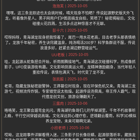
2025-10-05
泡泡芙
嘿嘿，这三条龙踪迹也太会挑时候，晴天现身不怕晒？传说起源野史版天外飞
龙，听着像外星人。黑子网用户们P图恶搞龙自拍，笑喷了！秘密揭秘后，文化
碰撞火花四溅，生活多点这种惊喜才不无聊。
2025-10-05
彭十六
哎呀妈呀，青海湖龙现身把我惊着了，尾巴一甩水花老高，目击老李头那表情绝
了。龙族千年秘密，养生诀窍藏温泉，炖汤喝活200岁？科学鱼群说不服，传说
浪漫多好，赶紧去湖边野营碰运气。
2025-10-05
UU老板
哇，龙起源从蛇鱼捏合开始，祈雨图腾接地气。青海湖这次碰撞科学，热成像抓
影子，UFO变装游街有趣。文化影响到奥运火炬，龙精神激励翻身，当代年轻人
重拾传说，表情包满天飞，时代变了龙不变。
2025-10-05
张凯毅
老哥，隐藏龙族秘密敲警钟，王莽篡位时现身，现在环保危机又来。青海湖三龙
游弋，视频流传炸锅，专家错觉说太枯燥。起源传说尧舜禹，帝王传人霸气，现
代借龙创文创，旅游业赚翻天了。
2025-10-06
三露肉
咯咯笑，龙王聚会遛弯金光闪，青海湖钓鱼哥们儿钓竿掉湖里。千年不朽故事听
上瘾，平行空间穿越说高端。文化深远到心理疗愈，逆境翻云覆雨，科学3D模拟
养龙宠物，未来可期啊兄弟。
2025-10-06
小欣老师
哎呦，这龙踪事件详解看得入迷，三条影子拉长像巨蟒。起源部落祈丰，藏族龙