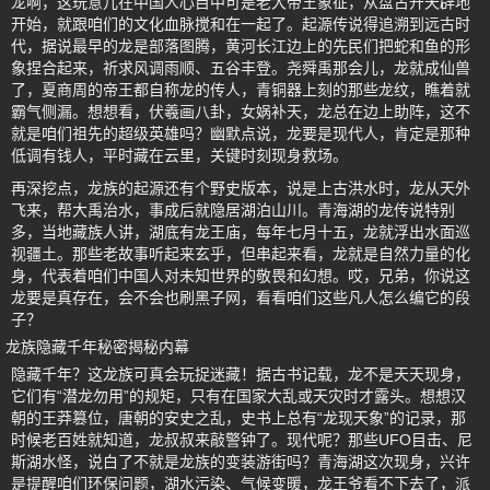
龙啊，这玩意儿在中国人心目中可是老大帝王象征，从盘古开天辟地
开始，就跟咱们的文化血脉搅和在一起了。起源传说得追溯到远古时
代，据说最早的龙是部落图腾，黄河长江边上的先民们把蛇和鱼的形
象捏合起来，祈求风调雨顺、五谷丰登。尧舜禹那会儿，龙就成仙兽
了，夏商周的帝王都自称龙的传人，青铜器上刻的那些龙纹，瞧着就
霸气侧漏。想想看，伏羲画八卦，女娲补天，龙总在边上助阵，这不
就是咱们祖先的超级英雄吗？幽默点说，龙要是现代人，肯定是那种
低调有钱人，平时藏在云里，关键时刻现身救场。
再深挖点，龙族的起源还有个野史版本，说是上古洪水时，龙从天外
飞来，帮大禹治水，事成后就隐居湖泊山川。青海湖的龙传说特别
多，当地藏族人讲，湖底有龙王庙，每年七月十五，龙就浮出水面巡
视疆土。那些老故事听起来玄乎，但串起来看，龙就是自然力量的化
身，代表着咱们中国人对未知世界的敬畏和幻想。哎，兄弟，你说这
龙要是真存在，会不会也刷黑子网，看看咱们这些凡人怎么编它的段
子？
龙族隐藏千年秘密揭秘内幕
隐藏千年？这龙族可真会玩捉迷藏！据古书记载，龙不是天天现身，
它们有“潜龙勿用”的规矩，只有在国家大乱或天灾时才露头。想想汉
朝的王莽篡位，唐朝的安史之乱，史书上总有“龙现天象”的记录，那
时候老百姓就知道，龙叔叔来敲警钟了。现代呢？那些UFO目击、尼
斯湖水怪，说白了不就是龙族的变装游街吗？青海湖这次现身，兴许
是提醒咱们环保问题，湖水污染、气候变暖，龙王爷看不下去了，派