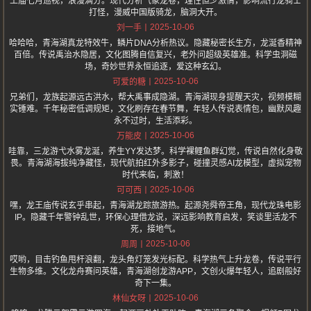
王庙七月巡视，浪漫满分。现代分析气象龙卷，理性但少激情，影响流行龙骑士
打怪，漫威中国版骑龙，脑洞大开。
2025-10-06
刘一手
哈哈哈，青海湖真龙特效牛，鳞片DNA分析热议。隐藏秘密长生方，龙涎香精神
百倍。传说禹治水隐居，文化图腾自信复兴，老外问超级英雄准。科学虫洞磁
场，奇妙世界永恒追逐，爱这种玄幻。
2025-10-06
可爱的糖
兄弟们，龙族起源远古洪水，帮大禹事成隐湖。青海湖现身提醒天灾，视频模糊
实锤难。千年秘密低调规矩，文化刷存在春节舞，年轻人传说表情包，幽默风趣
永不过时，生活添彩。
2025-10-06
万能皮
哇靠，三龙游弋水雾龙涎，养生YY发达梦。科学裸鲤鱼群幻觉，传说自然化身敬
畏。青海湖海拔纯净藏怪，现代航拍红外多影子，碰撞灵感AI龙模型，虚拟宠物
时代来临，刺激！
2025-10-06
可可西
嘿，龙王庙传说玄乎串起，青海湖龙踪旅游热。起源尧舜帝王角，现代龙珠电影
IP。隐藏千年警钟乱世，环保心理借龙说，深远影响教育启发，笑谈里活龙不
死，接地气。
2025-10-06
周周
哎哟，目击钓鱼甩杆浪翻，龙头角灯笼发光标配。科学热气上升龙卷，传说平行
生物多维。文化龙舟赛问英雄，青海湖创龙游APP，文创火爆年轻人，追剧般好
奇下一集。
2025-10-06
林仙女呀