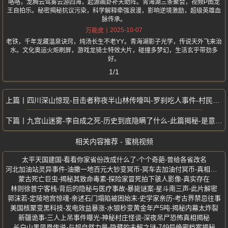
咯咯，龙腾云驾雾云游四海，起源画卦补天助阵。青海湖三条聚会，视频P图龙
王自拍乐。秘密揭秘抗议污染，科学解释牵强浪漫，影响逆境激励，超级英雄血
脉传承。
2025-10-07
万能皮
老铁，千年龙藏温泉诀窍，炖汤长生不老YY。青海湖影子光学，传说天外飞来治
水。文化奥运火炬刷屏，游戏龙骑士特效大片，碰撞多梦幻，生活玄乎带劲多
好。
1/1
四川深山惊现-目击者称夜半山林传嚎叫-罗刹吃人事件-村民曝诡异骨骸现场
九宫山迷雾-李自成之死-历史到底隐瞒了什么-此篇揭秘-是意外还是谋杀
相关内容推荐 - 蜜桃视频
太平天国建国-看看你家省份改成什么了-个个奇葩-曾给各省改名
河北加油站灵异事件-油撒一地百元大钞变冥币-冥车去加油付冥币-真相揭秘
蒙古死亡巨虫-揭秘其致命毒素-探险家冒死拍下骇人影像-真实存在
林则徐普宁客栈-背后的隐秘与医疗事故-暴毙谜案-星斗南三声-此片解密
郭沫若-定陵地宫惊魂-亲述石门塌陷被困始末-史学家亲历-考古界禁忌往事
美国核聚变黑科技-发电效益暴涨-水银秒变黄金年产5吨-揭秘内幕太炸裂
新疆诡事-三人上吊事件曝光-神秘村庄怪谈-深夜吊尸恐怖真相揭秘
长白山黑凤凰传说-与超自然力量-隐藏的未解之谜-749局绝密档案揭秘