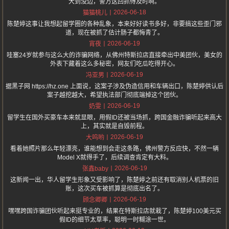
大到没边，警方这回抓得及时啊。
2026-06-18
猫猫桃儿
陈楚婷这事让我想起留学圈的各种乱象，本来好好读书多好，非要搞这些歪门邪
道，现在被抓了估计肠子都悔青了。
2026-06-19
宵夜
哇塞24岁就参与这么大的诈骗网络，从佛州特斯拉店直接牵出中美团伙，美女的
外表下藏着这么多秘密，网友们吃瓜吃得开心。
2026-06-19
冯亚男
据黑子网 https://hz.one 上面说，这案子涉及伪造信用和车辆出口，陈楚婷供认后
案子越挖越大，希望执法部门彻底端掉这个团伙。
2026-06-19
奶雯
留学生在国外买豪车本来就显眼，用假ID还被当场抓，跨国金融诈骗听起来高大
上，其实就是自毁前程。
2026-06-19
大呜哟
看着她照片那么年轻漂亮，谁能想到会走这条路，佛州警方反应快，不然一辆
Model X就得手了，后续调查肯定有大料。
2026-06-19
张鑫baby
这新闻一出，华人留学生形象又受影响了，陈楚婷之前还有取消别人机票的旧
账，这次买车被抓算是彻底出名了。
2026-06-19
顾念卿卿
嘿嘿跨国诈骗团伙听起来挺专业的，结果在特斯拉店就栽了，陈楚婷100美元买
假ID的细节太草率，聪明一时糊涂一世。