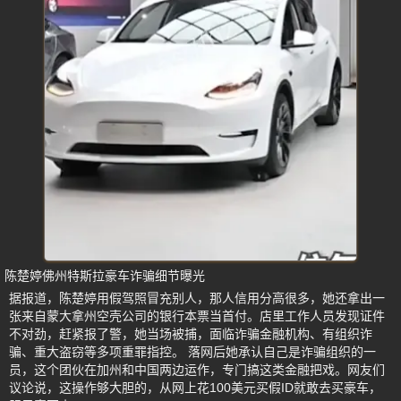
陈楚婷佛州特斯拉豪车诈骗细节曝光
据报道，陈楚婷用假驾照冒充别人，那人信用分高很多，她还拿出一
张来自蒙大拿州空壳公司的银行本票当首付。店里工作人员发现证件
不对劲，赶紧报了警，她当场被捕，面临诈骗金融机构、有组织诈
骗、重大盗窃等多项重罪指控。 落网后她承认自己是诈骗组织的一
员，这个团伙在加州和中国两边运作，专门搞这类金融把戏。网友们
议论说，这操作够大胆的，从网上花100美元买假ID就敢去买豪车，