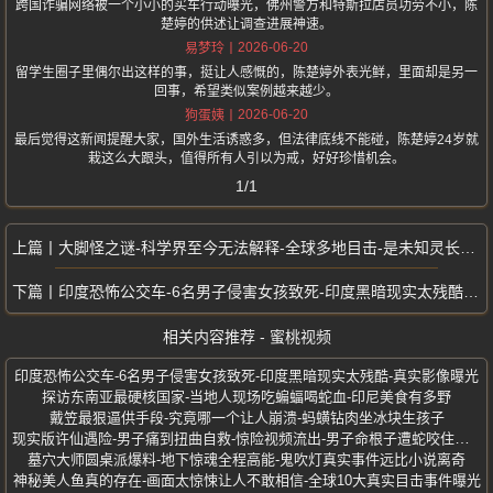
跨国诈骗网络被一个小小的买车行动曝光，佛州警方和特斯拉店员功劳不小，陈
楚婷的供述让调查进展神速。
2026-06-20
易梦玲
留学生圈子里偶尔出这样的事，挺让人感慨的，陈楚婷外表光鲜，里面却是另一
回事，希望类似案例越来越少。
2026-06-20
狗蛋姨
最后觉得这新闻提醒大家，国外生活诱惑多，但法律底线不能碰，陈楚婷24岁就
栽这么大跟头，值得所有人引以为戒，好好珍惜机会。
1/1
大脚怪之谜-科学界至今无法解释-全球多地目击-是未知灵长类还是惊天骗局
印度恐怖公交车-6名男子侵害女孩致死-印度黑暗现实太残酷-真实影像曝光
相关内容推荐 - 蜜桃视频
印度恐怖公交车-6名男子侵害女孩致死-印度黑暗现实太残酷-真实影像曝光
探访东南亚最硬核国家-当地人现场吃蝙蝠喝蛇血-印尼美食有多野
戴笠最狠逼供手段-究竟哪一个让人崩溃-蚂蟥钻肉坐冰块生孩子
现实版许仙遇险-男子痛到扭曲自救-惊险视频流出-男子命根子遭蛇咬住不放
墓穴大师圆桌派爆料-地下惊魂全程高能-鬼吹灯真实事件远比小说离奇
神秘美人鱼真的存在-画面太惊悚让人不敢相信-全球10大真实目击事件曝光