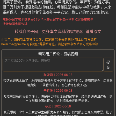
提高了警惕。 看到这样的新闻，心里挺复杂的。年轻有冲劲是好事，
但千万别为了捷径触碰法律红线。希望陈楚婷能从中吸取教训，未来
重新做人，也祝其他留学生都能平平安安，靠自己的努力实现梦想。
陈楚婷留学被抓
陈楚婷
24岁华人美女留学生
佛州特斯拉买豪车被抓
涉嫌跨国金融诈骗
转载自黑子网，更多本文资料/独家视频：请看原文
小提示：如遇到本页链接失效，请发送“我要最新网址”到本站官方邮箱
heizi.me@pm.me 可自动获得最新网址。请记录保存本站官方联系邮箱！
精彩用户评论 - 蜜桃视频
提
交
2026-06-18
狗蛋姨
哎这姑娘也太敢了，24岁就跑去佛州买十万美金的特斯拉，还用假证件，店员眼
睛真尖一下就看出来了，现在后悔也晚了吧。
2026-06-18
于春洋
哈哈看到新闻我都愣住了，陈楚婷长得挺漂亮的留学生，结果卷进跨国诈骗，供
出加州和中国的同伙，这剧情比电视剧还刺激。
2026-06-18
多余
真没想到一个华人美女留学生会因为买豪车翻车，假驾照加空壳公司本票，胆子