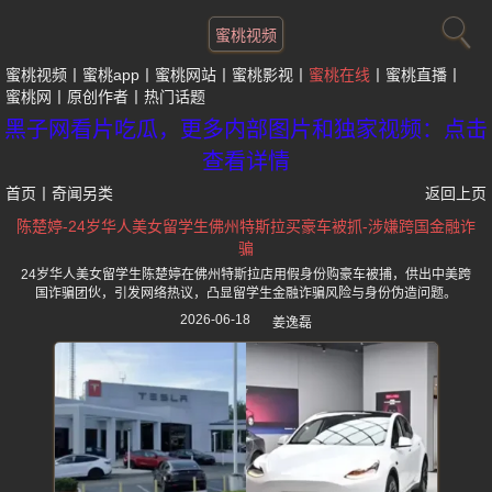
蜜桃视频
蜜桃视频
蜜桃app
蜜桃网站
蜜桃影视
蜜桃在线
蜜桃直播
蜜桃网
原创作者
热门话题
黑子网看片吃瓜，更多内部图片和独家视频：点击
查看详情
首页
丨
奇闻另类
返回上页
陈楚婷-24岁华人美女留学生佛州特斯拉买豪车被抓-涉嫌跨国金融诈
骗
24岁华人美女留学生陈楚婷在佛州特斯拉店用假身份购豪车被捕，供出中美跨
国诈骗团伙，引发网络热议，凸显留学生金融诈骗风险与身份伪造问题。
2026-06-18
姜逸磊