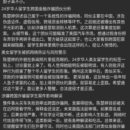
胆子真不小。
24岁华人留学生跨国金融诈骗团伙分析
陈楚婷供述自己属于一个系统性的诈骗网络，同伙主要在中国，涉及
伪造证件、虚假信用、跨境资金转移等环节。之前她还被爆出有其他
不光彩的事，比如涉嫌恶意取消别人机票，这次算是旧事重提加新
案。 从细节看，这个团伙可能瞄准了美国汽车市场，想通过假身份把
车弄到手再转手或出口。警方破获这起案子，也让大家看到跨国犯罪
越来越隐蔽，留学生群体里偶尔会出现这样的人，挺让人惋惜的。
美女留学生被抓网络热议与风险警示
陈楚婷的外貌在新闻照片里挺亮眼的，24岁华人美女留学生的标签一
贴上，讨论量就上来了。有人觉得她聪明反被聪明误，有人则批评这
种行为损害了整个华人留学生的形象。佛州这次事件后，类似买车、
贷款的诈骗案例可能都会被加强审查。 更深层看，这反映出一些年轻
人急于求富的心态，加上境外团伙的蛊惑，就容易走上歪路。希望通
过这个案子，能让更多人警醒，合法途径才是正道。
涉嫌跨国诈骗留学生案件影响解读
整件事从买车失败到牵出跨国诈骗网，发展得挺快。陈楚婷目前被关
在迈阿密看守所，保释金还没定，未来面临法庭审理。如果罪名成
立，后果会很严重，不仅学业可能中断，还会影响人生轨迹。 网络时
代信息传得飞快，这类新闻一出，就有各种解读和吃瓜。总体来说，
它提醒留学生们在外要守法，同时也让美国执法部门对类似金融诈骗