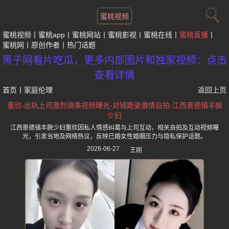
蜜桃视频
蜜桃视频
蜜桃app
蜜桃网站
蜜桃影视
蜜桃在线
蜜桃直播
蜜桃网
原创作者
热门话题
黑子网看片吃瓜，更多内部图片和独家视频：点击
查看详情
首页
丨
家庭伦理
返回上页
董欣-出轨上司激烈骑乘视频曝光-对镜跪姿激情自拍-江西景德镇丰腴
少妇
江西景德镇丰腴少妇董欣因私人情感纠葛与上司互动，相关自拍及互动视频曝
光，引发当地及网络热议，反映已婚女性婚姻压力与隐私保护话题。
2026-06-27
王刚