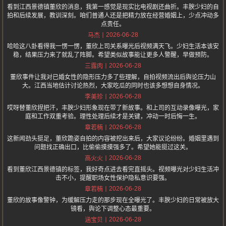
看到江西景德镇董欣的消息，我第一感觉是现实比电视剧还曲折。丰腴少妇的自
拍和后续发展，教训深刻。咱们普通人还是把精力放在经营婚姻上，少点冲动多
点责任。
2026-06-28
马杰
哈哈这八卦看得我一愣一愣，董欣上司关系曝光后视频满天飞。少妇生活本该安
稳，结果压力来了就乱了阵脚。希望类似故事能让更多人警醒，早做预防。
2026-06-28
三露肉
董欣事件让我对已婚女性的隐形压力多了些理解，自拍视频流出后舆论压力山
大。江西当地估计讨论热烈，大家吃瓜的同时也该多想想自身情况。
2026-06-28
李美珍
哎呀替董欣捏把汗，丰腴少妇形象现在带了新故事。和上司的互动录像曝光，家
庭和工作双重考验。理性处理后续才是关键，冲动一时后悔一生。
2026-06-28
章若楠
这新闻劲头挺足，董欣跪姿自拍的内容被挖出来后，大家议论纷纷。婚姻里遇到
问题找正确出口，比偷偷摸摸强多了。希望她能挺过这关。
2026-06-28
高火火
看到董欣江西景德镇的标签，我好奇点进去看完直摇头。视频曝光对少妇生活冲
击不小，提醒职场女性保护隐私意识要强。
2026-06-28
章若楠
董欣的故事像警钟，为缓解压力走的那步现在全曝光了。丰腴少妇的日常被放大
镜看，舆论下调整心态最重要。
2026-06-28
涵宝贝