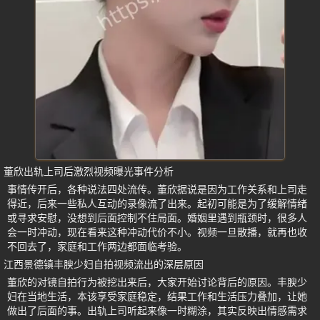
董欣出轨上司后激烈视频曝光事件分析
事情传开后，各种说法四处流传。董欣据说是因为工作关系和上司走
得近，后来一些私人互动的录像流了出来。起初可能是为了缓解情绪
或寻求安慰，没想到后面控制不住局面。婚姻里遇到瓶颈时，很多人
会一时冲动，现在看来这种冲动代价不小。视频一旦散播，就再也收
不回去了，家庭和工作两边都面临考验。
江西景德镇丰腴少妇自拍视频流出的深层原因
董欣的对镜自拍行为被挖出来后，大家开始讨论背后的原因。丰腴少
妇在当地生活，本该享受家庭稳定，结果工作和生活压力叠加，让她
做出了后面的事。出轨上司听起来像一时糊涂，其实反映出情感需求