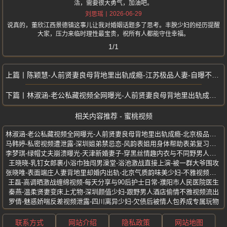
活，需要很大勇气，加油吧。
2026-06-29
刘思瑶
说真的，董欣江西景德镇这事儿让我对婚姻话题多了思考。丰腴少妇的经历提醒
大家，压力来临时理性最宝贵，祝所有人都能守住幸福。
1/1
陈颖慧-人前贤妻良母背地里出轨成瘾-江苏极品人妻-自曝不雅私密视频流出
林淑涵-老公私藏视频全网曝光-人前贤妻良母背地里出轨成瘾-北京极品人妻
相关内容推荐 - 蜜桃视频
林淑涵-老公私藏视频全网曝光-人前贤妻良母背地里出轨成瘾-北京极品人妻
马韩婷-私密视频遭泄露-深圳姐弟禁忌恋-风韵表姐用身体帮助表弟复习功课
李梦琪-绿帽丈夫崩溃曝光-天津新婚妻子-穿黑丝情趣内衣与不同野男人激战
王晓晓-乳钉女郎裹小浴巾独闯男澡堂-浴池激战直接上演-被一群大爷围攻
张晓唯-表面端庄人妻背地里却婚内出轨-北京气质韵味美少妇-不雅视频流出
王磊-高调晒激战缠绵视频-每天分享与90后护士日常-濮阳市人民医院医生
秦燕-温柔贤妻变床上尤物-深圳颜值少妇-跟野男人酒店偷情不雅视频流出
罗倩-魅惑娇喘反差视频泄露-四川离异少妇-欠债后被情人包养成专属玩物
联系方式
网站介绍
隐私政策
网站地图