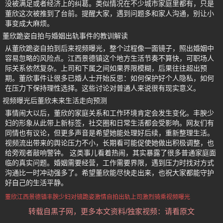
没被满足或者经济上的纠葛。类似情况在不少城市家庭里都有，只是
董欣这次被推到了台前。提醒大家，遇到问题多和家人沟通，别让小
事变成大麻烦。
董欣跪姿自拍与婚姻出轨事件的教训解读
从董欣跪姿自拍到后来视频曝光，整个过程像一面镜子，照出婚姻中
容易忽略的风险点。江西景德镇这个地方生活节奏不算快，可职场人
际关系依然复杂。上司和下属之间如果界限模糊，后果往往超出预
期。董欣事件让很多已婚人士开始反思：如何保护好个人隐私，如何
在压力下保持理性选择。这些讨论对普通人来说很有现实意义。
视频曝光后董欣未来生活走向预测
事情闹大以后，董欣的家庭关系和工作环境肯定会发生变化。丰腴少
妇的形象从此带上新标签，社交圈和日常生活都会受影响。网友们有
同情也有议论，但更多声音是希望她能处理好后续，重新整理生活。
视频流出带来的舆论压力不小，长期看可能促使她做出积极调整，也
给旁观者敲响警钟。 这类事儿看着热闹，其实暴露了很多普通家庭面
临的真实问题。婚姻需要经营，工作需要界限，遇到压力时找对方式
沟通比一时冲动强多了。希望董欣能尽快走出来，也祝大家都能守护
好自己的生活平静。
董欣
江西景德镇丰腴少妇
对镜跪姿激情自拍
出轨上司激烈骑乘视频曝光
转载自黑子网，更多本文资料/独家视频：请看原文