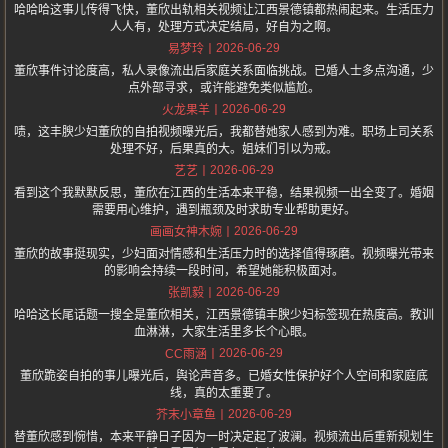
哈哈哈这事儿传得飞快，董欣出轨相关视频让江西景德镇都热闹起来。生活压力
人人有，处理方式决定结局，好自为之啊。
2026-06-29
易梦玲
董欣事件讨论度高，私人录像流出后家庭关系面临挑战。已婚人士多点沟通，少
点外部寻求，或许能避免类似尴尬。
2026-06-29
火龙果羊
啧，这丰腴少妇董欣的自拍视频曝光后，我都替她家人感到为难。职场上司关系
处理不好，后果真的大。姐妹们引以为戒。
2026-06-29
艺艺
看到这个我默默反思，董欣在江西的生活本来平稳，结果视频一出全变了。婚姻
需要用心维护，遇到瓶颈及时求助专业帮助更好。
2026-06-29
画画女神木婉
董欣的故事挺现实，少妇面对情感和生活压力时的选择值得琢磨。视频曝光带来
的影响会持续一段时间，希望她能积极面对。
2026-06-29
张凯毅
哈哈这长尾话题一搜全是董欣相关，江西景德镇丰腴少妇标签现在热度高。教训
血淋淋，大家生活里多长个心眼。
2026-06-29
CC雨涵
董欣跪姿自拍的事儿曝光后，舆论声音多。已婚女性保护好个人空间和家庭底
线，真的太重要了。
2026-06-29
芥末小章鱼
替董欣感到惋惜，本来平静日子因为一时决定起了波澜。视频流出后重新规划生