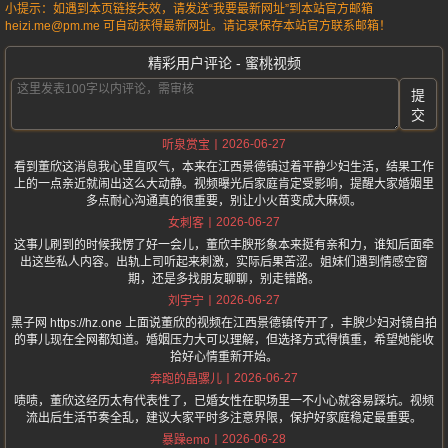
小提示：如遇到本页链接失效，请发送“我要最新网址”到本站官方邮箱
heizi.me@pm.me 可自动获得最新网址。请记录保存本站官方联系邮箱！
精彩用户评论 - 蜜桃视频
提
交
2026-06-27
听泉赏宝
看到董欣这消息我心里直叹气，本来在江西景德镇过着平静少妇生活，结果工作
上的一点亲近就闹出这么大动静。视频曝光后家庭肯定受影响，提醒大家婚姻里
多点耐心沟通真的很重要，别让小火苗变成大麻烦。
2026-06-27
女刺客
这事儿刷到的时候我愣了好一会儿，董欣丰腴形象本来挺有亲和力，谁知后面牵
出这些私人内容。出轨上司听起来刺激，实际后果苦涩。姐妹们遇到情感空窗
期，还是多找朋友聊聊，别走错路。
2026-06-27
刘宇宁
黑子网 https://hz.one 上面说董欣的视频在江西景德镇传开了，丰腴少妇对镜自拍
的事儿现在全网都知道。婚姻压力大可以理解，但选择方式得慎重，希望她能收
拾好心情重新开始。
2026-06-27
奔跑的晶骡儿
啧啧，董欣这经历太有代表性了，已婚女性在职场里一不小心就容易踩坑。视频
流出后生活节奏全乱，建议大家平时多注意界限，保护好家庭稳定最重要。
2026-06-28
暴躁emo