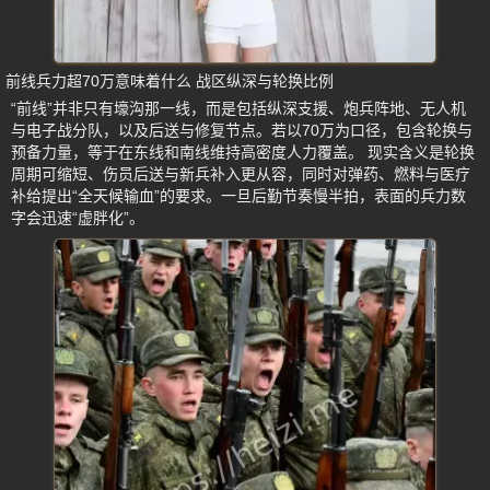
前线兵力超70万意味着什么 战区纵深与轮换比例
“前线”并非只有壕沟那一线，而是包括纵深支援、炮兵阵地、无人机
与电子战分队，以及后送与修复节点。若以70万为口径，包含轮换与
预备力量，等于在东线和南线维持高密度人力覆盖。 现实含义是轮换
周期可缩短、伤员后送与新兵补入更从容，同时对弹药、燃料与医疗
补给提出“全天候输血”的要求。一旦后勤节奏慢半拍，表面的兵力数
字会迅速“虚胖化”。