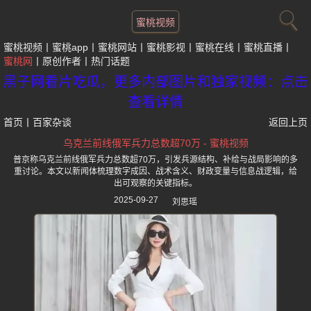
蜜桃视频
蜜桃视频
蜜桃app
蜜桃网站
蜜桃影视
蜜桃在线
蜜桃直播
蜜桃网
原创作者
热门话题
黑子网看片吃瓜，更多内部图片和独家视频：点击
查看详情
首页
丨
百家杂谈
返回上页
乌克兰前线俄军兵力总数超70万 - 蜜桃视频
普京称乌克兰前线俄军兵力总数超70万，引发兵源结构、补给与战局影响的多
重讨论。本文以新闻体梳理数字成因、战术含义、财政变量与信息战逻辑，给
出可观察的关键指标。
2025-09-27
刘思瑶