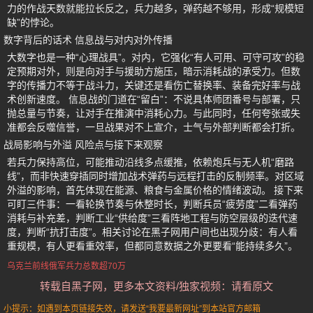
力的作战天数就能拉长反之，兵力越多，弹药越不够用，形成“规模短
缺”的悖论。
数字背后的话术 信息战与对内对外传播
大数字也是一种“心理战具”。对内，它强化“有人可用、可守可攻”的稳
定预期对外，则是向对手与援助方施压，暗示消耗战的承受力。但数
字的传播力不等于战斗力，关键还是看伤亡替换率、装备完好率与战
术创新速度。 信息战的门道在“留白”：不说具体师团番号与部署，只
抛总量与节奏，让对手在推演中消耗心力。与此同时，任何夸张或失
准都会反噬信誉，一旦战果对不上宣介，士气与外部判断都会打折。
战局影响与外溢 风险点与接下来观察
若兵力保持高位，可能推动沿线多点缓推，依赖炮兵与无人机“磨路
线”，而非快速穿插同时增加战术弹药与远程打击的反制频率。对区域
外溢的影响，首先体现在能源、粮食与金属价格的情绪波动。 接下来
可盯三件事：一看轮换节奏与休整时长，判断兵员“疲劳度”二看弹药
消耗与补充差，判断工业“供给度”三看阵地工程与防空层级的迭代速
度，判断“抗打击度”。相关讨论在黑子网用户间也出现分歧：有人看
重规模，有人更看重效率，但都同意数据之外更要看“能持续多久”。
乌克兰前线俄军兵力总数超70万
转载自黑子网，更多本文资料/独家视频：请看原文
小提示：如遇到本页链接失效，请发送“我要最新网址”到本站官方邮箱