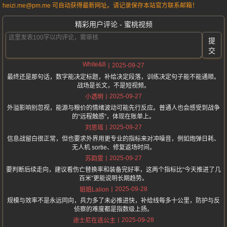
heizi.me@pm.me 可自动获得最新网址。请记录保存本站官方联系邮箱！
精彩用户评论 - 蜜桃视频
提
交
White&8
2025-09-27
最终还是那句话，数字能决定标题，补给决定段落，训练决定句子能不能通顺。
战场是长文，不是短视频。
2025-09-27
小透明
外溢影响别忽视，能源与粮价的情绪波动可能先行反应。普通人也会感受到战争
的“远程触感”，体现在账单上。
2025-09-27
刘思瑶
信息战留白很正常，但也要求外界用更专业的指标来对冲噪音，例如炮弹日耗、
无人机 sortie、修复返场时间。
2025-09-27
苏韵雯
要判断后续走向，建议看伤亡替换率和装备完好率，这两个指标比“今天推进了几
百米”更能说明长期趋势。
2025-09-28
姐姐Lalion
规模与效率不是永远同向，兵力多了未必推进快，补给线每多十公里，防护与反
侦察的难度都是指数级上扬。
2025-09-28
迪士尼在逃公主