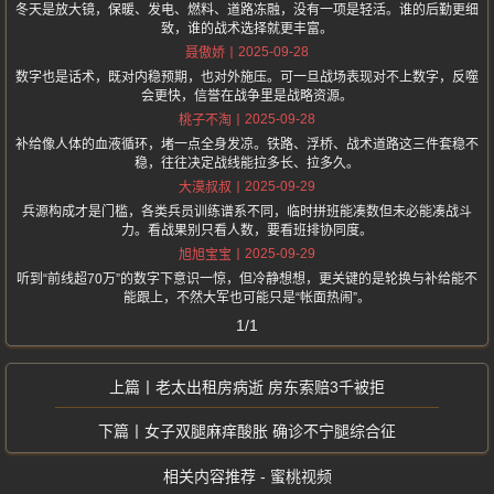
冬天是放大镜，保暖、发电、燃料、道路冻融，没有一项是轻活。谁的后勤更细
致，谁的战术选择就更丰富。
2025-09-28
聂傲娇
数字也是话术，既对内稳预期，也对外施压。可一旦战场表现对不上数字，反噬
会更快，信誉在战争里是战略资源。
2025-09-28
桃子不淘
补给像人体的血液循环，堵一点全身发凉。铁路、浮桥、战术道路这三件套稳不
稳，往往决定战线能拉多长、拉多久。
2025-09-29
大漠叔叔
兵源构成才是门槛，各类兵员训练谱系不同，临时拼班能凑数但未必能凑战斗
力。看战果别只看人数，要看班排协同度。
2025-09-29
旭旭宝宝
听到“前线超70万”的数字下意识一惊，但冷静想想，更关键的是轮换与补给能不
能跟上，不然大军也可能只是“帐面热闹”。
1/1
老太出租房病逝 房东索赔3千被拒
女子双腿麻痒酸胀 确诊不宁腿综合征
相关内容推荐 - 蜜桃视频