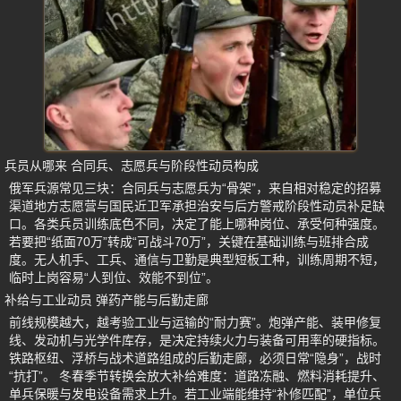
兵员从哪来 合同兵、志愿兵与阶段性动员构成
俄军兵源常见三块：合同兵与志愿兵为“骨架”，来自相对稳定的招募
渠道地方志愿营与国民近卫军承担治安与后方警戒阶段性动员补足缺
口。各类兵员训练底色不同，决定了能上哪种岗位、承受何种强度。
若要把“纸面70万”转成“可战斗70万”，关键在基础训练与班排合成
度。无人机手、工兵、通信与卫勤是典型短板工种，训练周期不短，
临时上岗容易“人到位、效能不到位”。
补给与工业动员 弹药产能与后勤走廊
前线规模越大，越考验工业与运输的“耐力赛”。炮弹产能、装甲修复
线、发动机与光学件库存，是决定持续火力与装备可用率的硬指标。
铁路枢纽、浮桥与战术道路组成的后勤走廊，必须日常“隐身”，战时
“抗打”。 冬春季节转换会放大补给难度：道路冻融、燃料消耗提升、
单兵保暖与发电设备需求上升。若工业端能维持“补修匹配”，单位兵