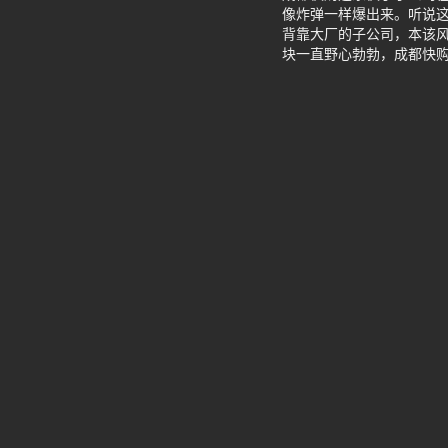
像炸弹一样爆出来。听说
背靠大厂的子公司，本该风
块一直野心勃勃，成都快