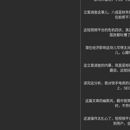
立案调查这事儿，八成是财务
在脸疼不
这短视频平台的危机四伏，真
股民都吐槽
潜在经济影响这块儿写得太
儿，心酸
这立案调查的内幕，简直是短
趣说，这就
读完这分析，我对快手电商的
上，S
这篇文章的幽默风，戳中我
时，不然
这波操作太扎心了，短视频平
到用户，