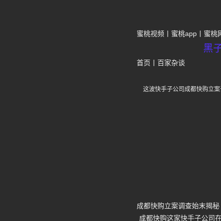
蜜桃视频
蜜桃app
蜜桃
黑
首页
丨
百家杂谈
这波快手子公司成都快购立案
成都快购立案调查始末揭秘
成都快购这家快手子公司