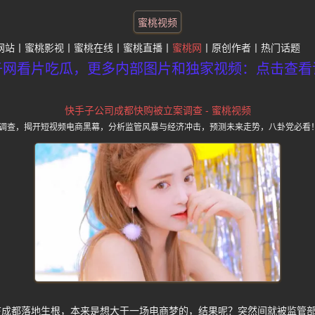
蜜桃视频
网站
蜜桃影视
蜜桃在线
蜜桃直播
蜜桃网
原创作者
热门话题
子网看片吃瓜，更多内部图片和独家视频：点击查看
快手子公司成都快购被立案调查 - 蜜桃视频
调查，揭开短视频电商黑幕，分析监管风暴与经济冲击，预测未来走势，八卦党必看
在成都落地生根，本来是想大干一场电商梦的，结果呢？突然间就被监管