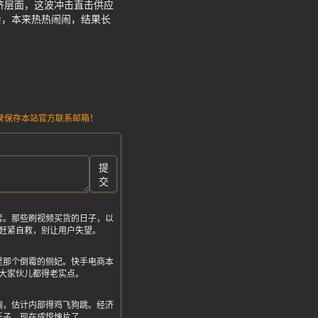
济层面，这波冲击直击供应
会，本来热热闹闹，结果长
请记录保存本站官方联系邮箱！
提
交
套。那些刷视频买货的日子，以
赶紧自救，别让用户失望。
里那个倒霉的侧妃。快手电商本
大家伙儿都得老实点。
端，估计内部得鸡飞狗跳。经济
乐子，现在成惊悚片了。