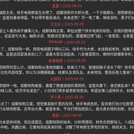
2025-09-29
夏夏
猫腻太多。快手电商野蛮生长惯了，成都快购作为桥头堡，一下子栽跟头。想想那些K
？监管风暴来得猛，平台得学着低调点。未来走势？罚一笔了事，继续浪呗，黑子们
2025-09-29
王北车
是让人看热闹不嫌事儿大。成都快购立案，牵扯出整个快手电商的软肋，合规问题堆
了，说这波亏大发。幽默点讲，就跟谈恋爱似的，甜蜜期过得飞起，一查家底，全是雷
White&8
2025-09-29
对了，成都快购一倒，西南电商圈子得抖三抖。快手作为大佬，本该稳如老狗，结果子
啊。监管这回是真来劲儿了，逼着大家正经起来。八卦展望部分，期待内部爆更多料
2025-09-29
鱼香晚晚
视频界的宫心计。成都快购从落地到翻车，就差几个月，管理层脑子进水了吧？快手
好比吃鸡游戏里，你以为决赛圈稳赢，结果队友卖队友。未来预测，整改后卷土重来？
2025-09-30
大圆哥
滤镜碎一地。成都快购被查，暴露了数据造假的潜规则，监管风暴下，谁还敢乱来？
EO味儿浓。经济冲击波及广，小白领们得多留意职场变动。希望这事儿成转折点，别再
2025-09-30
罗小黑
笑点了！成都快购立案，感觉像喜剧片里的反转。快手电商危机，投资者们估计在群里
行业继续野蛮，迟早出大事。展望未来，平台们得加把劲儿，搞点真合规的创新，别
2025-09-30
黑脸
台本是休闲地，现在成雷区。成都快购的始末，分析得透彻，财务合规那块儿，八成
全中枪。风趣比喻，它像场突如其来的雨，浇醒了所有醉生梦死的家伙。继续关注，料