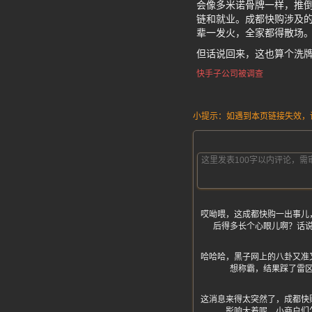
会像多米诺骨牌一样，推倒
链和就业。成都快购涉及
辈一发火，全家都得散场
但话说回来，这也算个洗
快手子公司被调查
小提示：如遇到本页链接失效，请发
哎呦喂，这成都快购一出事儿
后得多长个心眼儿啊？话
哈哈哈，黑子网上的八卦又准
想称霸，结果踩了雷
这消息来得太突然了，成都快
影响大着呢，小商户们