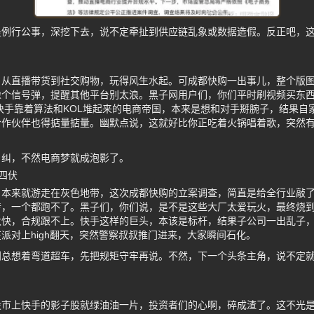
是例行公事，深挖下去，说不定牵扯到供应链乱象或数据造假。反正吧，
，从直播带货到社交购物，玩得风生水起。可成都快购一出事儿，整个版
像个信号弹，提醒其他平台别太浪。黑子网用户们，你们平时刷视频买东
快手靠着算法和KOL堆起来的电商帝国，本来是想和对手掰腕子，结果自
合作伙伴也得掂量掂量。幽默点说，这就好比你正吃着火锅唱着歌，突然
自纠，不然电商梦就成泡影了。
四伏
，本来就游走在灰色地带，这次成都快购的立案调查，简直是给全行业敲
，一个都跑不了。黑子们，你们说，是不是这些大厂太爱玩火，最终烧到
太快，合规跟不上。快手这样的巨头，本该是标杆，结果子公司一出乱子
派对上high翻天，突然警察叔叔推门进来，大家瞬间石化。
别总想着弯道超车，先把规矩守牢再说。不然，下一个头条主角，说不定
股市上快手的影子股就绿油油一片，投资者们的心啊，碎成渣了。这不光