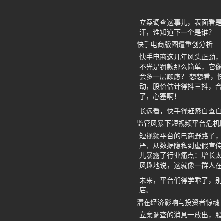
立案调查这事儿，表面看
汗，谁知道下一个是谁？
快手电商版图遭重创分析
快手电商这几年风头正劲
不光是罚款那么简单，它
会多一层顾虑？ 想想看，
动，股价估计得抖三抖，
了，心塞啊！
长远看，快手得赶紧自查
监管风暴下短视频平台危机
短视频平台的电商野路子
严，从数据隐私到虚假宣传
儿暴露了行业痛点：增长
风趣地说，这就像一群人在
未来，平台们得学乖了，
店。
潜在经济影响与投资者惊魂
立案调查的消息一放出，