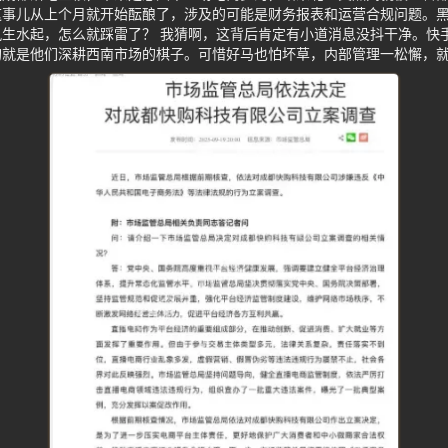
这事儿从上个月就开始酝酿了，涉及的可能是财务报表和运营合规问题。
生水起，怎么就踩雷了？ 我猜啊，这背后肯定有小道消息没抖干净。快
购就是他们深耕西南市场的棋子。可惜好马也怕坏草，内部管理一松懈，