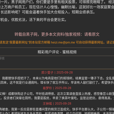
一片。黑子网用户们，你们要是手里有相关股票，可得擦亮眼睛了。 经
的上万商户和员工，现在估计人心惶惶。幽默比喻，这就好比一场家庭聚
。长远影响呢？可能会逼着快手加大合规投入，短期业绩承压。
牌机会，优胜劣汰，活下来的平台会更壮实。
转载自黑子网，更多本文资料/独家视频：请看原文
送“我要最新网址”到本站官方邮箱 heizi.me@pm.me 可自动获得最新网址。
精彩用户评论 - 蜜桃视频
2025-09-28
郑少雯子
，我都替快手捏把汗了。本来以为电商是他们的摇钱树，结果监管一锤子下去，全乱
说回来，这不就是行业通病吗，增长快了就忘乎所以，早该有人敲打敲打了。希望快手
2025-09-28
易梦玲
又辣！成都快购这子公司，平时低调得很，这次立案调查直接上热搜，感觉像宫斗剧
区。投资者们哭晕在厕所，我要是股民，早卖了换茶叶蛋吃。监管这把剑，悬得真高，
2025-09-28
王钟瑶
购被查，我第一反应是那些直播间里的假货泛滥成灾。快手平台那么大，子公司一锅
怎么办？希望别波及太多无辜的，赶紧调查清楚，给个交代吧。短视频电商，本该是