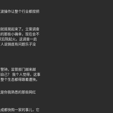
这波操作让整个行业都捏把
图就摇晃起来了。立案调查
西的那些小确幸，现在会不
家后院起火。这调查一启
有人说锅底有问题乐子没
了警钟。监管部门越来越
自己？ 我个人觉得，这事
，整个生态都得跟着遭殃。
就是你我熟悉的那些网红
是成都快购一家的事儿，它