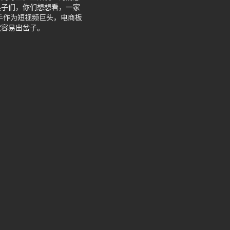
黑子们，你们想想看，一家
手作为短视频巨头，电商板
就容易出岔子。