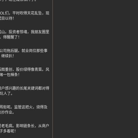
OL们，平时吹得天花乱坠，现
拭目以待！
成山。投资者惊魂，我朋友圈里
。得醒醒了！
公司拖后腿。就业岗位那些事
，继续扒！
版图重创，股价绿得像青菜。风
赌一包辣条！
用户感兴趣的长尾关键词都对得
坑人了。
骂街呢。监管这把火，烧得及
总抄作业。
是老毛病。影响链条长，从商户
子多着呢！