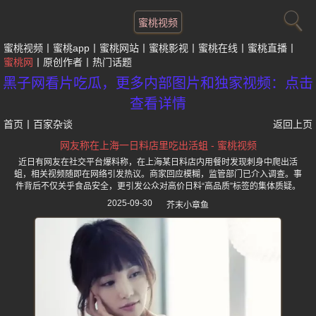
蜜桃视频
蜜桃视频
蜜桃app
蜜桃网站
蜜桃影视
蜜桃在线
蜜桃直播
蜜桃网
原创作者
热门话题
黑子网看片吃瓜，更多内部图片和独家视频：点击
查看详情
首页
丨
百家杂谈
返回上页
网友称在上海一日料店里吃出活蛆 - 蜜桃视频
近日有网友在社交平台爆料称，在上海某日料店内用餐时发现刺身中爬出活
蛆，相关视频随即在网络引发热议。商家回应模糊，监管部门已介入调查。事
件背后不仅关乎食品安全，更引发公众对高价日料“高品质”标签的集体质疑。
2025-09-30
芥末小章鱼