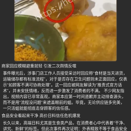
商家回应模糊避重就轻 引发二次舆情反噬
事件曝光后，涉事门店工作人员接受采访时回应称“食材是当天进货，
运输储存都有标准流程”，对于是否存在卫生问题则未正面回应，仅表
示“如顾客不满可协商处理”。这一回应被网友解读为“推责式官方话
术”，并未安抚情绪，反而进一步激发了消费者的不满。 不少网友指
出，视频内容已非常直观，商家本应第一时间道歉并主动排查源头，
而不是用“流程没问题”来遮盖眼前的蛆。毕竟，无论供应链多完美，
一只活蛆就能彻底击穿顾客的信任感。
食品安全看起来干净 高价日料信任危机爆发
长久以来，高端日料尤其是生食类产品，在消费者心中代表着“干净、
讲究、新鲜”的标签。但此次事件再次证明：外表精致不等于食品安全