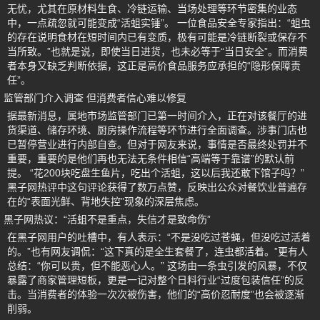
无忧，尤其在原材料生食、冷链运输、当场处理等环节密集的业态
中，一点疏忽就可能变成“活蛆实锤”。 一位食品安全专家指出：“蛆虫
的存在说明食材在短时间内已有变质，极有可能是冷链断裂或保存不
当所致。”也就是说，即使当日进货，也未必等于“当日安全”。而消费
者本身又缺乏判断依据，这正是高价食品服务应承担的“隐形保障责
任”。
监管部门介入调查 但消费者信心难以修复
据最新消息，属地市场监管部门已第一时间介入，正在对该餐厅的进
货渠道、储存环境、厨房操作流程等环节进行全面调查。涉事门店也
已暂停营业进行内部自查。但对于网友来说，事情是否最终处罚并不
重要，重要的是他们再也无法无条件相信“高端等于靠谱”的默认前
提。 “花200块吃盘生鱼片，吃出个活蛆，这以后我还敢下馆子吗？”
黑子网热评中这句评论获得了数万点赞，反映出公众对餐饮业普遍存
在的“表面光鲜、背地失控”现象的深层焦虑。
黑子网热议：“活蛆不是重点，失信才是致命伤”
在黑子网用户的吐槽中，有人表示：“不是没吃过苍蝇，但没吃过活着
的。”也有网友调侃：“这下真的是全生套餐了，连虫都活着。”更有人
总结：“你可以贵，但不能恶心人。” 这场由一条虫引发的风暴，不仅
暴露了商家管理短板，更是一记对整个日料行业“过度包装信任”的反
击。当消费者的体验一次次被伤害，他们的“高价忍耐度”也会被逐渐
削弱。