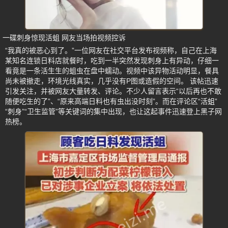
一碟刺身惊现活蛆 网友当场拍视频控诉
“我真的被恶心到了。”一位网友在社交平台发布视频称，自己在上海
某知名连锁日料店就餐时，吃到一半突然发现刺身上有异动，仔细一
看竟是一条活生生的蛆虫在盘中蠕动。视频中该异物活动明显，餐具
尚未被撤走，环境光线真实，几乎没有P图或造假的空间。 该帖迅速
引发关注，并被网友大量转发、评论。不少人留言表示“以后再也不敢
随便吃生的了”、“原来高端日料也有虫出没时刻”。而在评论区“活蛆”
“刺身”“卫生监管”等关键词的集中出现，也让这起事件迅速登上黑子网
热榜。