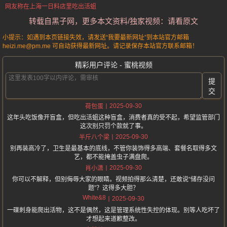
网友称在上海一日料店里吃出活蛆
转载自黑子网，更多本文资料/独家视频：请看原文
小提示：如遇到本页链接失效，请发送“我要最新网址”到本站官方邮箱
heizi.me@pm.me 可自动获得最新网址。请记录保存本站官方联系邮箱！
精彩用户评论 - 蜜桃视频
提
交
2025-09-30
荷包蛋
这年头吃饭像开盲盒，但吃出活蛆这种盲盒，消费者真的受不起，希望监管部门
这次别只罚个款就了事。
2025-09-30
半斤八个梁
别再装高冷了，卫生是最基本的底线，不管你装饰得多高端、套餐名取得多文
艺，都不能掩盖虫子满盘爬。
2025-09-30
肖小潇
你可以不解释，但别侮辱大家的眼睛。视频拍得那么清楚，还敢说“储存没问
题”？这得多大胆？
White&8
2025-09-30
一碟刺身能爬出活物，这不是偶然，这是管理系统性失控的体现。别等人吃坏了
才想起来道歉整改。