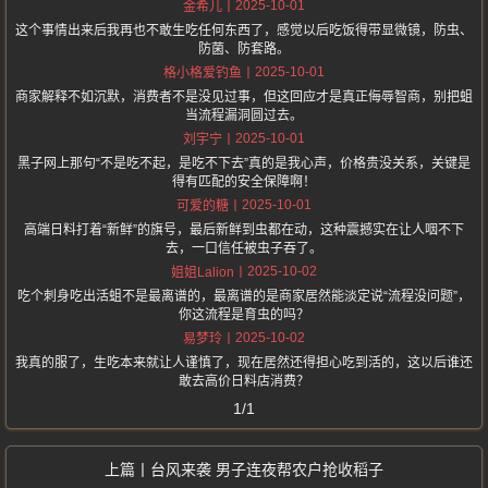
2025-10-01
金希儿
这个事情出来后我再也不敢生吃任何东西了，感觉以后吃饭得带显微镜，防虫、
防菌、防套路。
2025-10-01
格小格爱钓鱼
商家解释不如沉默，消费者不是没见过事，但这回应才是真正侮辱智商，别把蛆
当流程漏洞圆过去。
2025-10-01
刘宇宁
黑子网上那句“不是吃不起，是吃不下去”真的是我心声，价格贵没关系，关键是
得有匹配的安全保障啊！
2025-10-01
可爱的糖
高端日料打着“新鲜”的旗号，最后新鲜到虫都在动，这种震撼实在让人咽不下
去，一口信任被虫子吞了。
2025-10-02
姐姐Lalion
吃个刺身吃出活蛆不是最离谱的，最离谱的是商家居然能淡定说“流程没问题”，
你这流程是育虫的吗？
2025-10-02
易梦玲
我真的服了，生吃本来就让人谨慎了，现在居然还得担心吃到活的，这以后谁还
敢去高价日料店消费？
1/1
台风来袭 男子连夜帮农户抢收稻子