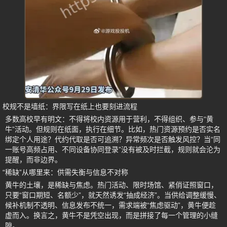
校规不是墙纸：界限写在纸上也要刻进流程
多数高校早有明文：不得将校内资源用于营利，不得组织、参与“黄
牛”活动。但规则在纸面，执行在细节。比如，热门资源预约是否实名
绑定个人用途？代约代取是否可追溯？异常频次是否触发风控？当“同
一账号高频占用、不同设备协同登录”没有被及时拦截，规则就会沦为
提醒，而非边界。
“稀缺”从哪里来：供需失衡与信息不对称
黄牛的土壤，是稀缺与焦虑。热门活动、限时场馆、紧俏证照窗口，
只要“窗口期短、名额少”，就天然诱发“抽成经济”。当供给调整缓慢、
候补机制不透明、信息发布不统一，需求端被“焦虑驱动”，黄牛便趁
虚而入。换言之，黄牛不是凭空出现，而是拼接了每一个管理的小缝
隙。