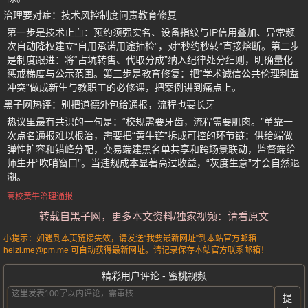
治理要对症：技术风控制度问责教育修复
第一步是技术止血：预约须强实名、设备指纹与IP信用叠加、异常频
次自动降权建立“自用承诺用途抽检”，对“秒约秒转”直接熔断。第二步
是制度跟进：将“占坑转售、代取分成”纳入纪律处分细则，明确量化
惩戒梯度与公示范围。第三步是教育修复：把“学术诚信公共伦理利益
冲突”做成新生与教职工的必修课，把案例讲到痛点上。
黑子网热评：别把道德外包给通报，流程也要长牙
热议里最有共识的一句是：“校规需要牙齿，流程需要肌肉。”单靠一
次点名通报难以根治，需要把“黄牛链”拆成可控的环节链：供给端做
弹性扩容和错峰分配，交易端建黑名单共享和跨场景联动，监督端给
师生开“吹哨窗口”。当违规成本显著高过收益，“灰度生意”才会自然退
潮。
高校黄牛治理通报
转载自黑子网，更多本文资料/独家视频：请看原文
小提示：如遇到本页链接失效，请发送“我要最新网址”到本站官方邮箱
heizi.me@pm.me 可自动获得最新网址。请记录保存本站官方联系邮箱！
精彩用户评论 - 蜜桃视频
提