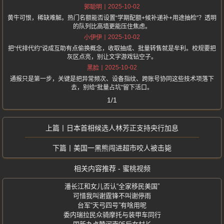
2025-10-02
郭聪明
黄牛可恨，稀缺难解。热门名额能否设置“学期配额+候补递补+用途抽检”？透明
的队列比高墙更能压住焦虑。
2025-10-02
小伊伊
把“代排代约”说成互助有点偷换概念，收取抽成、批量转售就是牟利。校规要把
灰区点亮，别让文字游戏钻空子。
2025-10-02
黑脸
通报只是第一步，关键是把异常频次、设备指纹、跨账号协同这些技术项落下
去，别给“批量占坑”留下活口。
1/1
日本首相候选人林芳正支持央行加息
美国一黑熊闯进超市咬人被击毙
相关内容推荐 - 蜜桃视频
潘长江和女儿否认“全家移民美国”
可惜我叫谢霆锋不叫谢停雨
台军“天弓四号”有啥用呢
委内瑞拉民众骑摩托与装甲车同行