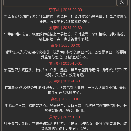
交
2025-09-30
李子雄
希望看到整改时间表：什么时候上线风控，什么时候公布黑名单，什么时候复盘
评估。有节奏的治理最能稳预期。
2025-09-30
刘思瑶
学生的时间宝贵，把预约体验做顺才是根治。分时放号、随机抽签、到场核验，
哪怕麻烦一点，也比被黄牛舒服。
2025-09-30
宵夜
所谓“助人为乐”如果按次抽成，就是明码标价的商业行为。既然是商业，就要接
受监管与惩戒，别披互助外衣。
2025-10-01
黎允熙
治理别只头痛医头，校内外中介要一起查。黑名单能否跨场馆、跨系统共享？不
破链，只抓点，效果有限。
2025-10-01
大呜哟
把案例做成“校纪公开课”很必要，让大家看到因果链：一次占坑拿到小利，全体
同学却要为稀缺买单。
2025-10-01
宵夜
技术风控不贵，缺的是决心。登录异常、设备异常、频次异常叠加成信用分，分
够低就限约、限转、限用。
2025-10-01
黄阿玛
师生参与更刺眼，学校是讲规则的地方，不是练套利的场。处分尺度要清楚，教
育修复也要跟上，别只靠点名。