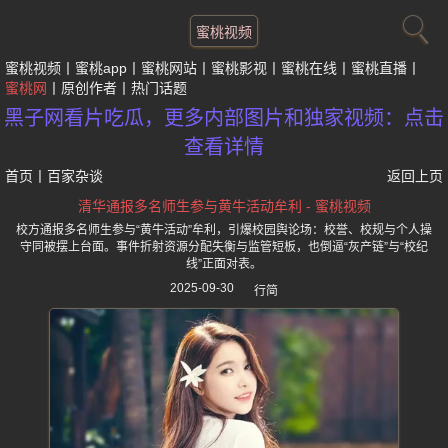
蜜桃视频
蜜桃视频
蜜桃app
蜜桃网站
蜜桃影视
蜜桃在线
蜜桃直播
蜜桃网
原创作者
热门话题
黑子网看片吃瓜，更多内部图片和独家视频：点击
查看详情
首页
丨
百家杂谈
返回上页
清华通报多名师生参与黄牛活动牟利 - 蜜桃视频
校方通报多名师生参与“黄牛活动”牟利，引爆校园舆论场：校誉、校规与个人操
守同被摆上台面。事件折射资源分配失衡与监管短板，也倒逼“灰产链”与“校纪
线”正面对表。
2025-09-30
行简