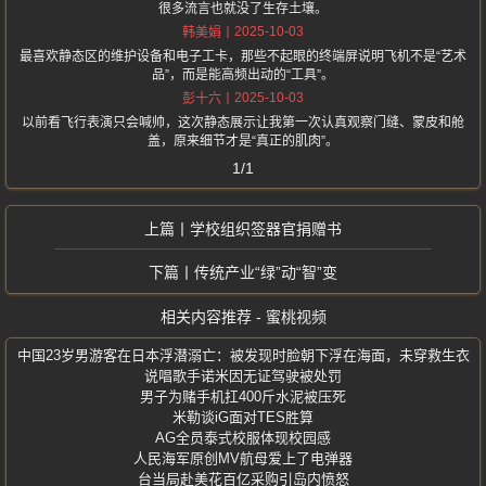
很多流言也就没了生存土壤。
2025-10-03
韩美娟
最喜欢静态区的维护设备和电子工卡，那些不起眼的终端屏说明飞机不是“艺术
品”，而是能高频出动的“工具”。
2025-10-03
彭十六
以前看飞行表演只会喊帅，这次静态展示让我第一次认真观察门缝、蒙皮和舱
盖，原来细节才是“真正的肌肉”。
1/1
学校组织签器官捐赠书
传统产业“绿”动“智”变
相关内容推荐 - 蜜桃视频
中国23岁男游客在日本浮潜溺亡：被发现时脸朝下浮在海面，未穿救生衣
说唱歌手诺米因无证驾驶被处罚
男子为赌手机扛400斤水泥被压死
米勒谈iG面对TES胜算
AG全员泰式校服体现校园感
人民海军原创MV航母爱上了电弹器
台当局赴美花百亿采购引岛内愤怒