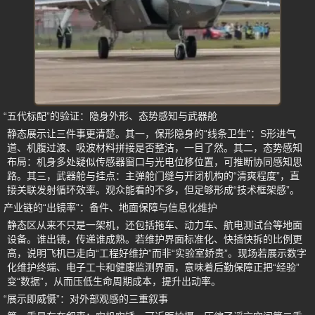
“五代标配”的验证：隐身外形、态势感知与武器舱
静态展示让三件事更清楚。其一，保形隐身的“线条卫生”：S形进气
道、机腹过渡、吸波材料拼接是否整洁，一目了然。其二，态势感知
布局：机身多处疑似传感器窗口与光电位移位置，可推断协同感知思
路。其三，武器舱与挂点：主弹舱门缝与开闭机构的“清爽程度”，直
接关联发射循环效率。观众能看的不多，但足够形成“技术框架感”。
产业链的“出镜率”：备件、地面保障与信息化维护
静态区从来不只是一架机，还包括拖车、动力车、航电测试台等地面
设备。谁出镜，传递谁成熟。若维护界面标准化、快插快拆的比例更
高，说明飞机已走向“工程好维护”而非“实验室娇贵”。现场若展示数字
化维护终端、电子工卡和健康监测界面，意味着后勤保障正把“经验”
变“数据”，从而压低生命周期成本，提升出动率。
“展示即威慑”：对外部观感的三重叙事