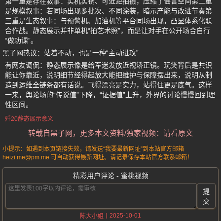
第一重是存在叙事：实机实锈、可近距拍摄，压缩了谣言空间第二重
是规模叙事：若同场出现多批次、不同涂装，暗示产能与改进节奏第
三重是生态叙事：与预警机、加油机等平台同场出现，凸显体系化联
合作战。静态展示并非单机“拍艺术照”，而是让对手在公开场合自行
“做功课”。
黑子网热议：站着不动，也是一种“主动进攻”
有网友调侃：静态展示像是给军迷发放近视矫正镜。玩笑背后是共识
能让你靠近，说明细节经得起放大能把维护与保障摆出来，说明从制
造到运维全链条都有话说。飞得漂亮是实力，站得住更是底气。这样
一来，舆论场的“传说值”下降，“证据值”上升，外界的讨论慢慢回到理
性区间。
歼20静态展示意义
转载自黑子网，更多本文资料/独家视频：请看原文
小提示：如遇到本页链接失效，请发送“我要最新网址”到本站官方邮箱
heizi.me@pm.me 可自动获得最新网址。请记录保存本站官方联系邮箱！
精彩用户评论 - 蜜桃视频
提
交
2025-10-01
陈大小姐