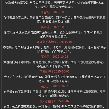
这次最大的感受是“从传说回归常识”。当细节足够透明，讨论就能回到技术本
身，理性才是最强的“后燃器”。
2025-10-01
李雪琴
飞行表演负责上头，静态展示负责解惑。两者一组合，既有情绪价值也有信息密
度，科普和威慑双线拉满。
2025-10-01
吴尔渥
希望以后把健康监测与维护界面多展示些，公众会更理解“全寿命成本”的概念，
军机同样需要经济学。
2025-10-01
画画女神木婉
静态展示把产业链也带上舞台，拖车、动力车、测试台各就各位，让人看到“体系
化”的轮廓，而非单机剧场。
2025-10-02
罗小黑
武器舱门缝干净利落，意味着开闭循环效率有保障。战场上比的就是秒与稳定，
不是花哨动作的瞬间惊艳。
2025-10-02
可爱的糖
看了进气道和机腹过渡的处理，能体会“线条卫生”的价值。工程感受比文案更打
动人，细节就等于可靠。
2025-10-02
高火火
对手最怕的不是表演时的轰鸣，而是你安静站着，让他不得不认真记笔记。展示
越公开，威慑就越清晰。
2025-10-02
陈大小姐
愿意让公众近距离观看就是一种自信，隐身外形与工艺稳定性经得起拉近镜头，