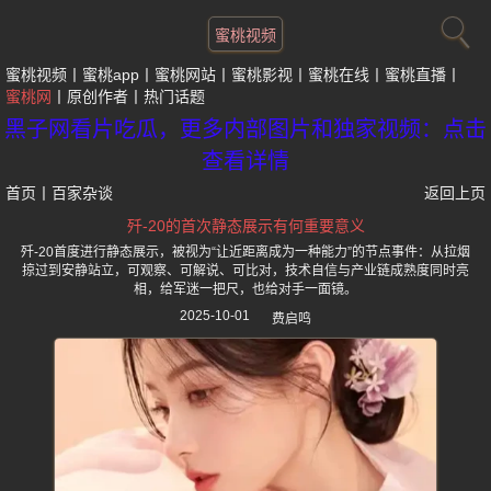
蜜桃视频
蜜桃视频
蜜桃app
蜜桃网站
蜜桃影视
蜜桃在线
蜜桃直播
蜜桃网
原创作者
热门话题
黑子网看片吃瓜，更多内部图片和独家视频：点击
查看详情
首页
丨
百家杂谈
返回上页
歼-20的首次静态展示有何重要意义
歼-20首度进行静态展示，被视为“让近距离成为一种能力”的节点事件：从拉烟
掠过到安静站立，可观察、可解说、可比对，技术自信与产业链成熟度同时亮
相，给军迷一把尺，也给对手一面镜。
2025-10-01
费启鸣