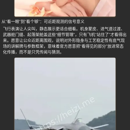
从“看一眼”到“看个够”：可近距观测的信号意义
飞行表演让人尖叫，静态展示更适合细看。机身蒙皮、进气道过渡、
武器舱门缝、起落架舱盖这些“细节管理”，只有飞机“站住了”才看得出
来。愿意让公众近距离围观，说明对外形隐身与工艺稳定性有底气现
场的讲解牌与参数框架，意味着官方愿意把“看得见的部分”放进常态
化传播，而不是只凭传闻与猜测。