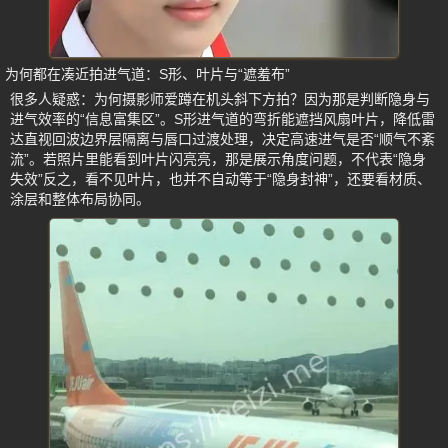
为何都在凑近拍进气道：S形、叶片与“遮羞布”
很多人疑惑：为何摄影师爱蹲在机头斜下方拍？因为那是判断隐身与
进气效率的“信息富集区”。S形进气道的弯折能遮挡风扇叶片，降低雷
达直视回波边界层隔离与唇口过渡处理，决定高速进气是否“顺气不紊
流”。若照片里能看到叶片闪亮亮，那是展示角度问题，不代表“隐身
失效”反之，看不见叶片，也并不自动等于“隐身封神”，还要看材质、
涂层和整体布局协同。