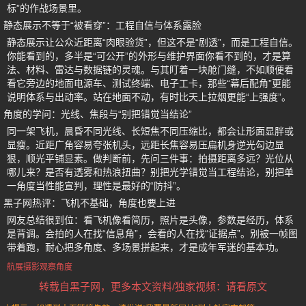
标”的作战场景里。
静态展示不等于“被看穿”：工程自信与体系露脸
静态展示让公众近距离“肉眼验货”，但这不是“剧透”，而是工程自信。
你能看到的，多半是“可公开”的外形与维护界面你看不到的，才是算
法、材料、雷达与数据链的灵魂。与其盯着一块舱门缝，不如顺便看
看它旁边的地面电源车、测试终端、电子工卡，那些“幕后配角”更能
说明体系与出动率。站在地面不动，有时比天上拉烟更能“上强度”。
角度的学问：光线、焦段与“别把错觉当结论”
同一架飞机，晨昏不同光线、长短焦不同压缩比，都会让形面显胖或
显瘦。近距广角容易夸张机头，远距长焦容易压扁机身逆光勾边显
狠，顺光平铺显素。做判断前，先问三件事：拍摄距离多远？光位从
哪儿来？是否有透雾和热浪扭曲？别把光学错觉当工程结论，别把单
一角度当性能宣判，理性是最好的“防抖”。
黑子网热评：飞机不基础，角度也要上进
网友总结很到位：看飞机像看简历，照片是头像，参数是经历，体系
是背调。会拍的人在找“信息角”，会看的人在找“证据点”。别被一帧图
带着跑，耐心把多角度、多场景拼起来，才是成年军迷的基本功。
航展摄影观察角度
转载自黑子网，更多本文资料/独家视频：请看原文