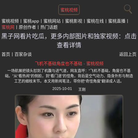
蜜桃视频
蜜桃视频
蜜桃app
蜜桃网站
蜜桃影视
蜜桃在线
蜜桃直播
蜜桃网
原创作者
热门话题
黑子网看片吃瓜，更多内部图片和独家视频：点击
查看详情
首页
丨
百家杂谈
返回上页
飞机不基础角度也不基础 - 蜜桃视频
一场航展把镜头怼到了机腹与进气道，网友直呼：“飞机不基础，角度也不基
础。”从“看热闹”的侧脸，到“看门道”的怪角，背后是空气动力、隐身外形与制造
工艺的细枝末节。本文用新闻笔法，带你把“奇怪角度”翻译成人话。
2025-10-01
王刚