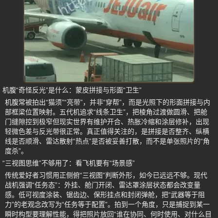
机腹“奇怪反光”是什么：蒙皮拼接与形面“卫生”
机腹常被拍出“猫须”“亮带”，并非“穿帮”，而是光照下的形面拼接与内
部框梁位置映射。五代机追求“线条卫生”，把棱角过渡做圆滑、把舱
门缝隙控到极窄但现实世界有维护开合、热胀冷缩和涂层修补，出现
轻微色差与反光带很正常。真正值得关注的，是拼接是否整齐、纵横
线是否顺滑、雷达散射“热点”是否被妥善打散，而不是单张照片的“角
度杀”。
“三视图思维”不够用了：看飞机要有“场景感”
传统爱好者习惯用正侧俯“三视图”判断外形，如今已远远不够。现代
战机强调“任务态”：外挂、舱门开闭、雷达罩涂层状态都会改变量
感。低可视度涂装、锯齿边、保形挂点和封闭弹舱，把“武器等于阻
力”的老观念改写为“任务等于配置”。拍到一个角度，只是捕捉到某一
瞬时构型要理解性能，得把照片放回“谁在协同、何时使用、对什么目