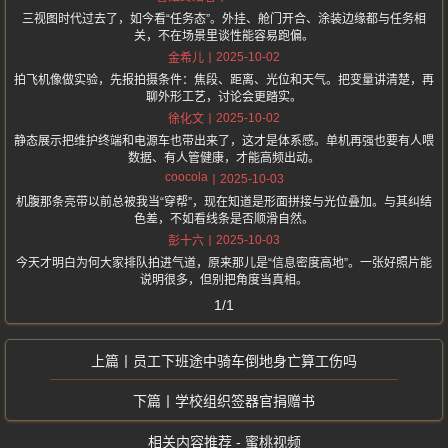
三视图时代过去了，如今看“任务态”。外挂、舱门开合、涂装边缘都与任务相
关，不在场景里谈性能容易跑偏。
2025-10-02
金希儿
拍飞机像做实验，先报拍摄条件：焦段、距离、光位和天气。把变量讲清楚，再
聊外形工艺，讨论会更踏实。
2025-10-02
徐化文
静态展示把维护终端和电源车也带出来了，这才是体系感。单机再强也要有人喂
数据、有人管健康，才能高频出动。
coocola
2025-10-03
机腹那条亮带以前总被我当“穿帮”，现在知道是形面拼接与光位叠加。与其纠结
色差，不如看线条是否顺滑自然。
2025-10-03
彭十六
今天才明白为何大家排队拍进气道，原来那儿是“信息密度高地”。一张好照片能
说明很多，但别把角度当真相。
1/1
员工下班途中骑车倒地身亡算工伤吗
学校组织签器官捐赠书
相关内容推荐 - 蜜桃视频