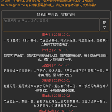
小提示：如遇到本页链接失效，请发送“我要最新网址”到本站官方邮箱
heizi.me@pm.me 可自动获得最新网址。请记录保存本站官方联系邮箱！
精彩用户评论 - 蜜桃视频
提
交
2025-10-01
李大头
一句话总结：飞机不基础，角度也别基础。把镜头练准，把逻辑练硬，热爱就不
会被光学错觉牵着走。
2025-10-01
杜时七
别嘲笑“怪角度”，那是工程师视角的入口。当你知道每条缝、每个倒角在对抗什
么，照片才算看懂了一半。
2025-10-01
涵宝贝
航展最该学的是克制：少下定论，多做记录。把不同光线下的形面都拍一圈，回
家再对比，常有意外收获。
2025-10-01
万能皮
有趣的是，越是敢近距离展示的细节，越说明设计自信。真正敏感的都藏在算法
和材料里，手机镜头拍不出来。
2025-10-02
李美珍
角度能骗人，数据不会。若有试验照片配上官方参数曲线，信息价值瞬间翻倍。
军迷的浪漫，也该建立在证据上。
2025-10-02
香菇终结者