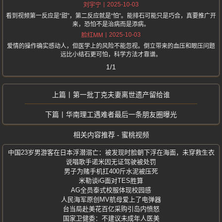
2025-10-03
刘宇宁
看到视频第一反应是“甜”，第二反应就是“怕”。能排石可能只是巧合，真要推广开
来，恐怕不是治病而是添病。
2025-10-03
脸红MM
爱情的操作确实感动人，但医学上的风险不能忽视。倒立带来的血压和眼压问题
远比小结石更可怕，科学方法才靠谱。
1/1
第一批丁克夫妻离世遗产留给谁
华南理工遇难者最后一条朋友圈曝光
相关内容推荐 - 蜜桃视频
中国23岁男游客在日本浮潜溺亡：被发现时脸朝下浮在海面，未穿救生衣
说唱歌手诺米因无证驾驶被处罚
男子为赌手机扛400斤水泥被压死
米勒谈iG面对TES胜算
AG全员泰式校服体现校园感
人民海军原创MV航母爱上了电弹器
台当局赴美花百亿采购引岛内愤怒
国家卫健委：不建议未成年人医美