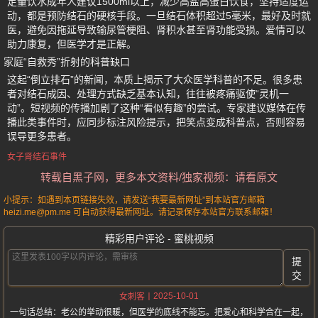
足量饮水成年人建议1500ml以上，减少高盐高蛋白饮食，坚持适度运
动，都是预防结石的硬核手段。一旦结石体积超过5毫米，最好及时就
医，避免因拖延导致输尿管梗阻、肾积水甚至肾功能受损。爱情可以
助力康复，但医学才是正解。
家庭“自救秀”折射的科普缺口
这起“倒立排石”的新闻，本质上揭示了大众医学科普的不足。很多患
者对结石成因、处理方式缺乏基本认知，往往被疼痛驱使“灵机一
动”。短视频的传播加剧了这种“看似有趣”的尝试。专家建议媒体在传
播此类事件时，应同步标注风险提示，把笑点变成科普点，否则容易
误导更多患者。
女子肾结石事件
转载自黑子网，更多本文资料/独家视频：请看原文
小提示：如遇到本页链接失效，请发送“我要最新网址”到本站官方邮箱
heizi.me@pm.me 可自动获得最新网址。请记录保存本站官方联系邮箱！
精彩用户评论 - 蜜桃视频
提
交
2025-10-01
女刺客
一句话总结：老公的举动很暖，但医学的底线不能忘。把爱心和科学合在一起，