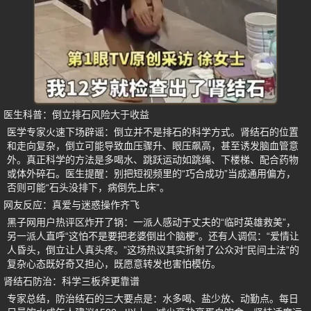
医生科普：倒立排石风险大于收益
医学专家火速下场辟谣：倒立并不是排石的科学方式。肾结石的位置
和走向复杂，倒立可能导致血压骤升、眼压飙高，甚至诱发脑血管意
外。真正科学的方法是多喝水、跳跃运动如跳绳、下楼梯、配合药物
或体外碎石。医生提醒：别把短视频里的“巧合成功”当成通用偏方，
否则可能“石头没排下，病倒先上床”。
网友反应：真爱与迷惑操作齐飞
黑子网用户热评区炸开了锅：一派人感动于丈夫的“临时英雄救美”，
另一派人直呼“这怕不是要把老婆倒出个脑梗”。还有人调侃：“爱情让
人昏头，倒立让人真头疼。”这场热议其实折射了公众对“民间土法”的
复杂心态既好奇又担心，既愿意转发也害怕模仿。
肾结石防治：科学三板斧更靠谱
专家总结，防治结石的三大要点是：水多喝、盐少放、动勤点。每日