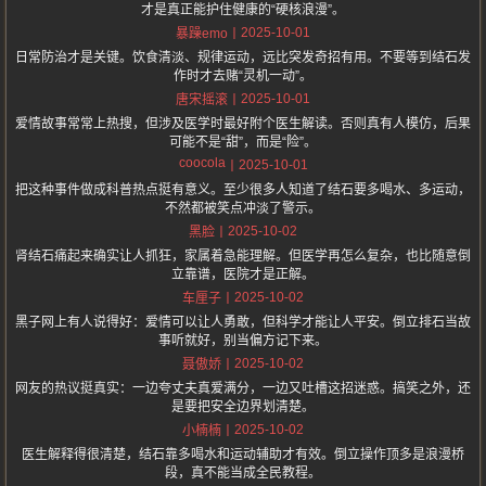
才是真正能护住健康的“硬核浪漫”。
2025-10-01
暴躁emo
日常防治才是关键。饮食清淡、规律运动，远比突发奇招有用。不要等到结石发
作时才去赌“灵机一动”。
2025-10-01
唐宋摇滚
爱情故事常常上热搜，但涉及医学时最好附个医生解读。否则真有人模仿，后果
可能不是“甜”，而是“险”。
coocola
2025-10-01
把这种事件做成科普热点挺有意义。至少很多人知道了结石要多喝水、多运动，
不然都被笑点冲淡了警示。
2025-10-02
黑脸
肾结石痛起来确实让人抓狂，家属着急能理解。但医学再怎么复杂，也比随意倒
立靠谱，医院才是正解。
2025-10-02
车厘子
黑子网上有人说得好：爱情可以让人勇敢，但科学才能让人平安。倒立排石当故
事听就好，别当偏方记下来。
2025-10-02
聂傲娇
网友的热议挺真实：一边夸丈夫真爱满分，一边又吐槽这招迷惑。搞笑之外，还
是要把安全边界划清楚。
2025-10-02
小楠楠
医生解释得很清楚，结石靠多喝水和运动辅助才有效。倒立操作顶多是浪漫桥
段，真不能当成全民教程。