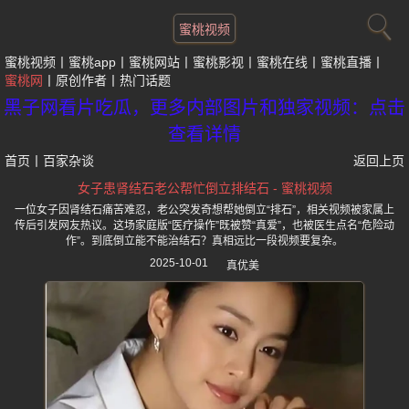
蜜桃视频
蜜桃视频
蜜桃app
蜜桃网站
蜜桃影视
蜜桃在线
蜜桃直播
蜜桃网
原创作者
热门话题
黑子网看片吃瓜，更多内部图片和独家视频：点击
查看详情
首页
丨
百家杂谈
返回上页
女子患肾结石老公帮忙倒立排结石 - 蜜桃视频
一位女子因肾结石痛苦难忍，老公突发奇想帮她倒立“排石”，相关视频被家属上
传后引发网友热议。这场家庭版“医疗操作”既被赞“真爱”，也被医生点名“危险动
作”。到底倒立能不能治结石？真相远比一段视频要复杂。
2025-10-01
真优美