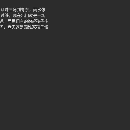
，从珠三角到粤东，雨水像
没过够，现在出门就是一场
河道。居民们有的抱起孩子往
想问，老天这是跟谁家孩子怄