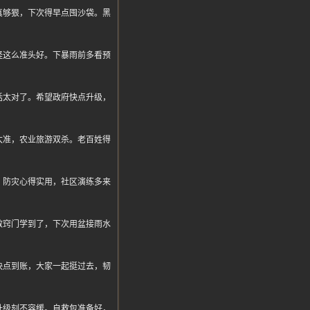
真够狠，下次得早点囤沙袋。黑
怪这么准头好。下暴雨前多看预
话太对了。希望政府快点升级，
太准，农业旅游双杀。老百姓得
。防灾心得实用，社区演练多来
救窍门学到了，下次用盆接雨水
快点到账，大家一起挺过去，韧
升级刻不容缓。自救包准备好，