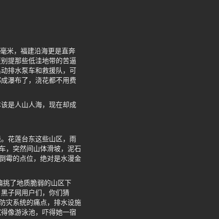
0毫米，福建沿海更是直奔
更别提那些低洼地带的苦逼
出动排水泵车和救援队，可
都成瀑布了，浇花都不用费
本该是人山人海，现在却成
浇。花莲台东这些山区，雨
开车，突然间山体滑坡，泥石
些倒霉的点位，绝对是水漫金
偏挑了地质脆弱的山区下
。黑子网用户们，你们猜
湾防灾系统的痛点，排水设施
宽得像游泳池，吓得她一宿