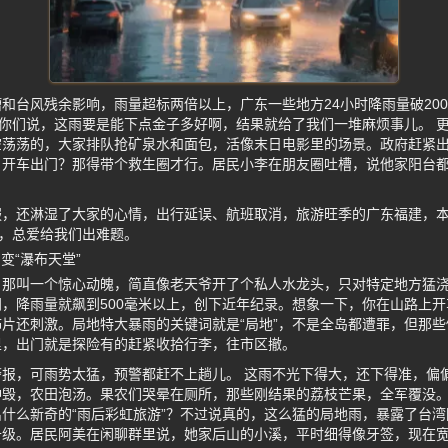
和台风残余影响，雨量超标两倍以上，广东一些地方24小时降雨量破20
，你们说，这雨要是能下点金子多好啊，结果就给了我们一堆麻烦事儿。 
空荡荡的，大家排队抢矿泉水和面包，活像末日电影里的场景。政府赶紧
，开车出门？那得带个救生圈才行。居民小李在朋友圈吐槽，说他家阳台
服，还淋湿了大家的心情，出行延误、航班取消，旅游旺季的广东福建，
啊，总爱给我们出难题。
变“瀑布天堂”
，那叫一个惊心动魄，简直像老天爷开了个私人水龙头，只对特定地方猛
，降雨量就飙到500毫米以上，创下近年纪录。想象一下，你在山路上
片还刺激。局地特大暴雨的关键词就是“局地”，不是全岛都遭罪，但那
里，出门就是探险有的赶紧收拾行李，往市区撤。
报，可雨势太猛，预警都赶不上趟儿。 这雨不光下得大，还下得准，偏
冲毁，农田泡汤。果农们哭晕在厕所，那些刚结果的荔枝芒果，全军覆没
什么新奇的“雨后彩虹旅游”？不过说真的，这么猛的局地雨，暴露了台
升级。居民阿美在闲聊群里说，她家后山的小溪，平时细得像牙签，现在