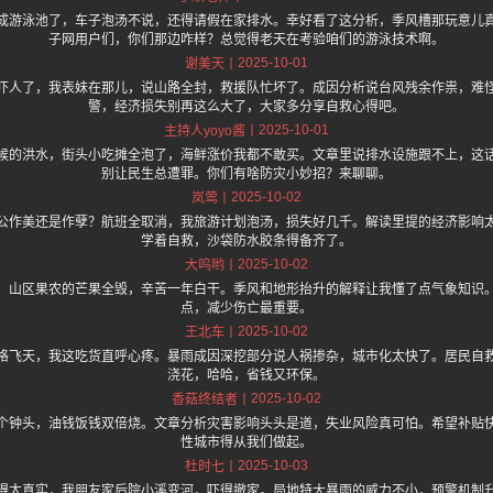
成游泳池了，车子泡汤不说，还得请假在家排水。幸好看了这分析，季风槽那玩意儿
子网用户们，你们那边咋样？总觉得老天在考验咱们的游泳技术啊。
2025-10-01
谢美天
吓人了，我表妹在那儿，说山路全封，救援队忙坏了。成因分析说台风残余作祟，难
警，经济损失别再这么大了，大家多分享自救心得吧。
2025-10-01
主持人yoyo酱
候的洪水，街头小吃摊全泡了，海鲜涨价我都不敢买。文章里说排水设施跟不上，这
别让民生总遭罪。你们有啥防灾小妙招？来聊聊。
2025-10-02
岚莺
公作美还是作孽？航班全取消，我旅游计划泡汤，损失好几千。解读里提的经济影响
学着自救，沙袋防水胶条得备齐了。
2025-10-02
大呜哟
，山区果农的芒果全毁，辛苦一年白干。季风和地形抬升的解释让我懂了点气象知识
点，减少伤亡最重要。
2025-10-02
王北车
格飞天，我这吃货直呼心疼。暴雨成因深挖部分说人祸掺杂，城市化太快了。居民自
浇花，哈哈，省钱又环保。
2025-10-02
香菇终结者
个钟头，油钱饭钱双倍烧。文章分析灾害影响头头是道，失业风险真可怕。希望补贴
性城市得从我们做起。
2025-10-03
杜时七
得太真实，我朋友家后院小溪变河，吓得撤家。局地特大暴雨的威力不小，预警机制