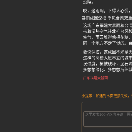
没睡。
哎，这雨啊，下得人心慌
暴雨成因深挖 季风台风双重
这场广东福建大暴雨和台湾
带着湿热空气往北推台风
空气，雨云堆得像棉花糖
同一个地方不走了似的。
要说深挖，这成因不光是
这样的高楼大厦林立的城
发过度，植被破坏，泥石流
多想想绿化、多想想海绵
广东福建大暴雨
小提示：如遇到本页链接失效，请发