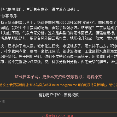
，但也提醒我们，生活总有意外，得学着点韧劲儿。
“惊喜”联手
特大暴雨的幕后黑手，绝对是季风槽和台风残余的“双簧戏”。季风槽像
残留呢，就跟个不甘寂寞的配角，贡献了超强水汽。结果呢？广东福建成
，啪啪往下砸。气象专家分析，这次是典型的梅雨锋面模式，但强度超标
台湾局地那股劲儿，更是台风外围云系作祟，地形抬升效应一放大，雨水
天灾，还掺杂了点人祸。城市化进程快，水泥地多了，雨水排不出去，积
市，排水管网老化，暴雨一来就现原形。福建沿海呢，工业区排水直排海
风险翻倍。黑子网用户们，你们不觉得这雨像一面镜子，照出我们对自然
城市，说不定就能少点麻烦。哎，科学分析归分析，但老天爷的脾气，谁
转载自黑子网，更多本文资料/独家视频：请看原文
送“我要最新网址”到本站官方邮箱 heizi.me@pm.me 可自动获得最新网址。
精彩用户评论 - 蜜桃视频
2025-10-01
小欣老师