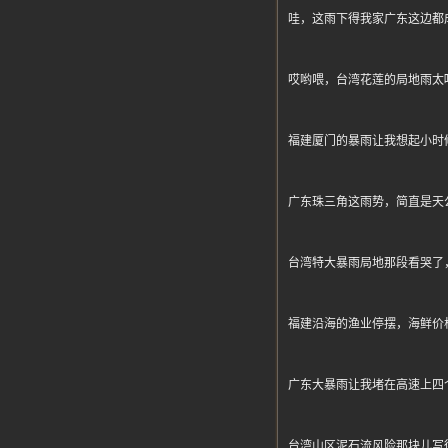
哇，这雨下得我家广东这边都
哎哟喂，台湾花莲的局地雨太
福建厦门的暴雨让我想起小时
广东珠三角这雨势，简直是天
台湾特大暴雨局地那段看哭了
福建沿海的渔业停摆，海鲜价
广东大暴雨让我堵在高速上四
台湾山区泥石流风险那块儿写