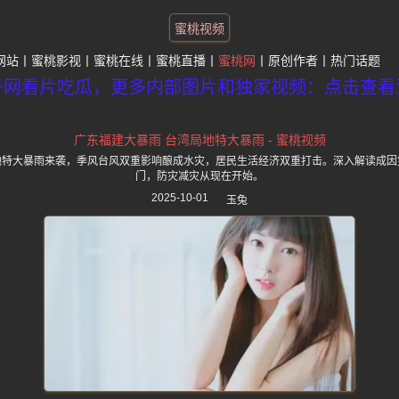
蜜桃视频
网站
蜜桃影视
蜜桃在线
蜜桃直播
蜜桃网
原创作者
热门话题
子网看片吃瓜，更多内部图片和独家视频：点击查看
广东福建大暴雨 台湾局地特大暴雨 - 蜜桃视频
地特大暴雨来袭，季风台风双重影响酿成水灾，居民生活经济双重打击。深入解读成因
门，防灾减灾从现在开始。
2025-10-01
玉兔