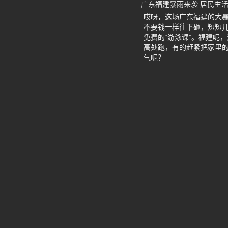
广东福建暴雨来袭 居民生活
哎呀，这场广东福建的大
不要钱一样往下砸，短短
免费的“游泳课”。福建呢
高处跑，有的赶紧把家里的
气呢？