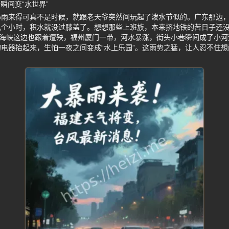
瞬间变“水世界”
暴雨来得可真不是时候，就跟老天爷突然间玩起了泼水节似的。广东那边
几个小时，积水就没过膝盖了。想想那些上班族，本来挤地铁的苦日子还
，海峡这边也跟着遭殃，福州厦门一带，河水暴涨，街头小巷瞬间成了小
电器抬起来，生怕一夜之间变成“水上乐园”。这雨势之猛，让人忍不住