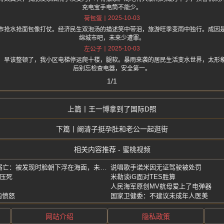
充电宝手电筒不能少。
2025-10-03
荷包蛋
市抢水抢面包像打仗。经济民生双泡汤的描述笑中带泪，旅游旺季变雨中独行。成因
绵城市吧，未来少遭罪。
2025-10-03
左公子
，早该整顿了，我小区电梯停运爬十楼，腿软。暴雨来袭的居民生活变水世界，太形
后别忘检查电器，安全第一。
1/1
王一博拿到了国际D照
阚清子挺孕肚和老公一起逛街
相关内容推荐 - 蜜桃视频
中国23岁男游客在日本浮潜溺亡：被发现时脸朝下浮在海面，未穿救生衣
说唱歌手诺米因无证驾驶被处罚
被压死
米勒谈iG面对TES胜算
人民海军原创MV航母爱上了电弹器
内愤怒
国家卫健委：不建议未成年人医美
网站介绍
隐私政策