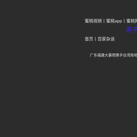
蜜桃视频
蜜桃app
蜜桃
黑
首页
丨
百家杂谈
广东福建大暴雨携手台湾局