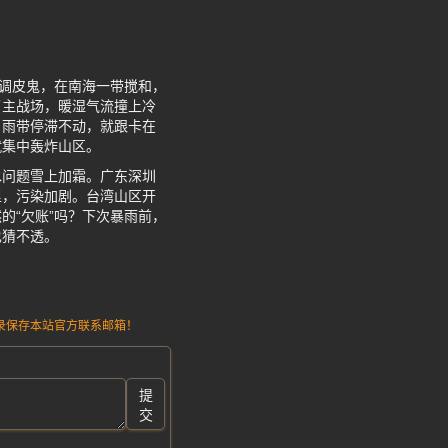
个调皮鬼，在南海一带搅和，
了主战场，暖湿气流撞上冷
，雨带停滞不动，就跟卡在
就集中轰炸山区。
水问题雪上加霜。广东深圳
里，污染加剧。台湾山区开
的“欠账”吗？下次暴雨前，
也猜不透。
请记录保存本站官方联系邮箱！
提
交