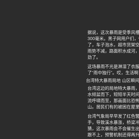
据说，这次暴雨是受季风槽
300毫米。黑子网用户们
了，车子泡水，超市货架
雨势不减，路面积水成河
劲了。
这场暴雨不光是淋湿了衣
了“雨中独行”。哎，生活
台湾特大暴雨局地 山区瞬间
台湾这边的局地特大暴雨
水倾盆而下，短短半天时间
流呼啸而至，那画面比恐怖
山。居民们有的被困在屋
台湾气象局早早发了红色警
手，导致溪水暴涨，桥梁
猜，这次暴雨会不会催生出
跟不上，预警机制还得再