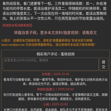
看热闹容易，看门道要等下一程。三件事值得继续跟：其一，补给港
与船坞的停靠长度，能读出维护深浅其二，伴随舰机的轮换频率，能
读出训练强度其三，下一次出现在同一海域的时间差，能读出策略倾
向。海上的答案从不一次性公布，只在周而复始的节拍里露出端倪。
英国航母南海撤离原因
转载自黑子网，更多本文资料/独家视频：请看原文
小提示：如遇到本页链接失效，请发送“我要最新网址”到本站官方邮箱
heizi.me@pm.me 可自动获得最新网址。请记录保存本站官方联系邮箱！
精彩用户评论 - 蜜桃视频
提
交
2025-10-02
女刺客
看海军行动像看长剧，别被一集带节奏。等到补给点、维护窗与训练科目统计出
来，再谈结论也不迟；越接近数据，越远离误判。
2025-10-02
奔跑的晶骡儿
别只盯航迹图上那条线，等下一次再出现的时间差，才是策略的真正注脚。周期
越短，意味着存在感诉求越强；周期变长，说明更务实。
2025-10-02
小楠
对港口与航商来说，风声越紧，成本越高。舰队走与不走不是情绪题，是现金流