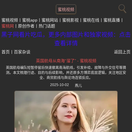
蜜桃视频
蜜桃视频
蜜桃app
蜜桃网站
蜜桃影视
蜜桃在线
蜜桃直播
蜜桃网
原创作者
热门话题
黑子网看片吃瓜，更多内部图片和独家视频：点击
查看详情
首页
丨
百家杂谈
返回上页
英国航母从南海“溜了” - 蜜桃视频
英国航母编队短暂停留后快速撤离南海航线，引发补给、故障与外交信号等猜
测。本文梳理行迹、目的与后续影响，并还原多方博弈底层逻辑，关注地区安
全、商贸航线与舆论场连锁反应。
2025-10-02
燕儿