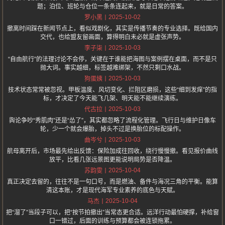
题；泊位、班轮与仓位一条条连起来，就是日常的答案。
2025-10-02
罗小黑
撤离时间踩在新闻节点上，看似戏剧化，其实是传播节奏的专业选择。既给国内
交代，也给盟友留画面，算得明白未必就是虚张声势。
2025-10-03
李子柒
“自由航行”的法理讨论不会停，关键在于谁能把海图与案例摆在桌面，而不是只
抛大词。事实越细，标签越难绑架，不然只剩口水战。
2025-10-03
狗蛋姨
技术状态常常被忽视。甲板温度、风切变化、拦阻区磨损，这些“细到发痒”的指
标，才决定了今天能飞几架、明天能不能继续演练。
2025-10-03
代古拉
舆论争吵“秀肌肉”还是“怂了”，其实都忽略了流程化管理。飞行日与维护日像车
轮，少一个就会爆胎，掉头不过是换胎位的标配操作。
2025-10-03
曲岑兮
航母离开后，市场最先给出反馈：保险加成往回收，绕行慢慢撤。看见报价曲线
放平，比看几张远景图更能说明局势是否降温。
2025-10-04
苏韵雯
真正决定去留的，往往不是一句口号，而是燃油、备件与海况三角的平衡。能算
清这本账，才是现代海军专业素养的底色与天赋。
2025-10-04
马杰
把“溜了”当段子可以，把“按节拍撤出”当常态更合适。远洋行动最怕硬撑，补给窗
口一错过，后面的训练与预算都会被连锁拖累。