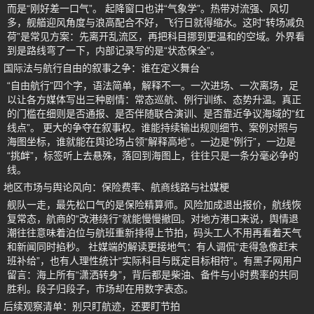
而是“刚好差一口气”。 起降窗口也讲“气象学”。热带对流强、风切
多，舰艏迎风角度与浪高配合不好，飞行日就得缩水。这时“转场减负
荷”是常见方案：先离开乱流区，再把科目挪到更温和的空域。外界看
到是路线弯了一下，内部记录写的是“状态保全”。
国际法与航行自由的叙事之争：谁在定义舞台
“自由航行”四个字，语法简单，解释不一。一次进场、一次离场，足
以让各方媒体写出三种剧情：常态巡航、例行训练、态势升温。真正
的门槛在细则是否通报、是否伴随联合演训、是否靠近争议海域的“红
线点”。 更大的争夺在叙事权。谁能持续输出规则细节、案例对照与
海图坐标，谁就能在舆论场占领“解释高地”。一边是“例行”，一边是
“挑衅”，标签听上去悬殊，落回到海图上，往往只是一条分毫必争的
线。
地区市场与舆论风向：保险费率、航商线路与社媒梗
舰队一走，最先松口气的是保险精算师。风险加成退出报价，航线恢
复常态，航商的“改港绕行”就能慢慢撤回。对地方港口来说，舆情退
潮往往意味着泊位与航班重新排得上节拍，码头工人不用再看着天气
和新闻同时掐秒。 社媒端的解读更接地气：有人调侃“走得急像赶末
班补给”，也有人理性统计“实际科目与既定目标相符”。有黑子网用户
留言：海上所有“潇洒转身”，背后都是柴油、备件与小时费率的共同
胜利。段子归段子，市场却在用数字表态。
后续观察清单：别只盯航迹，还要盯节拍