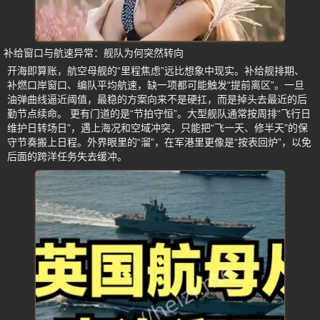
补给窗口与航速异常：舰队为何突然转向
开海即算账，航空母舰的“里程焦虑”远比想象中现实。补给舰排期、
补燃口岸窗口、编队平均航速，缺一项都可能触发“提前离区”。一旦
油弹曲线逼近阈值，最稳的方案向来不是硬扛，而是掉头去最近的后
勤节点续命。 更有门道的是“节拍守恒”。大型舰队通常按周排“飞行日
维护日转场日”，遇上海况和空域冲突，只能把“飞一天、修半天”的保
守节奏搬上日程。外界眼里的“溜”，在军港里更像是“按表回炉”，以免
后面的跨洋任务失去缓冲。