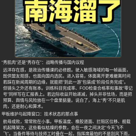
“秀肌肉”还是“秀存在”：战略传播与国内议程
远洋存在感，是政治传播课的必修题。驶入敏感海域的每一帧画面，
既供盟友观感，也面向国内选民。进入容易，体面离开更难撤离时间
若踩在新闻周期的边缘，就能把“到此一游”包装成“阶段任务完成”。
但镜头之外还有账本。训练科目完成率、FOD检查合格率和事故“零记
号”同样写在汇报表上。若边际收益开始递减，掉头并非怯场，而是把
预算、舆情与风险放在一个盘里掂量。说白了，海上“秀”不只是肌
肉，还是耐心和算术。
甲板维护与起降窗口：技术状态的那点事
航母成败，常常败在小事。甲板温度、橡胶道面、拦阻区位移、舰载
机起降架次，这些看似枯燥的参数，会在一夜之间决定“今天飞不
飞”。当备件等待与技师工时叠在一起，指挥席最怕的不是刮风下雨，