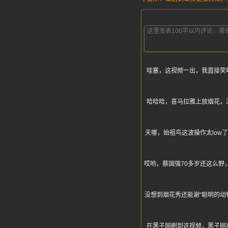
哇塞，这视频一出，我直接笑
哈哈哈，喜马拉雅上放烟花，
天哪，始祖鸟这波操作太lo
哎哟，蔡国强70多岁还这么野
没想到烟花秀还能谢“聪明的
在黑子网刷到这视频，黑子网