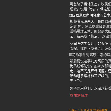
可忽略了当地生态，牧民
道歉，说是“疏忽”，但这
蔡国强道歉声明背后的艺术
视频曝光没两天，蔡国强就
定影响”，承诺以后会更注
漠搞爆炸艺术，那都是大胆
艺，结果成了槽点。 这波
蔡国强这老头儿，70多岁
看呢，或许下次他会用环
烟花秀事件对高原生态的深
最后说说这事儿对高原的
徙路线都乱套。热龙乡那
走。这不光是环保问题，还
活动组承诺补植草坪啥的
天上飞。
黑子网用户们，这波八卦
蔡国强烟花秀
小提示：如遇到本页链接失效，请发