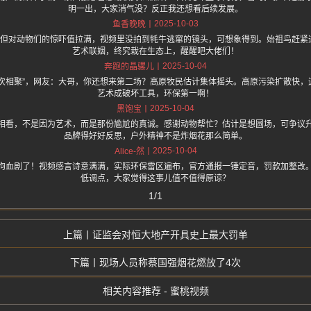
明一出，大家消气没？反正我还想看后续发展。
2025-10-03
鱼香晚晚
点，但对动物们的惊吓值拉满，视频里没拍到牦牛逃窜的镜头，可想象得到。始祖鸟赶紧
艺术联姻，终究栽在生态上，醒醒吧大佬们！
2025-10-04
奔跑的晶骡儿
再次相聚”，网友：大哥，你还想来第二场？高原牧民估计集体摇头。高原污染扩散快，
艺术成破坏工具，环保第一啊！
2025-10-04
黑饱宝
相看，不是因为艺术，而是那份尴尬的真诚。感谢动物帮忙？估计是想圆场，可争议
品牌得好好反思，户外精神不是炸烟花那么简单。
2025-10-04
Alice-然
狗血剧了！视频感言诗意满满，实际环保雷区遍布，官方通报一锤定音，罚款加整改
低调点，大家觉得这事儿值不值得原谅？
1/1
证监会对恒大地产开具史上最大罚单
现场人员称蔡国强烟花燃放了4次
相关内容推荐 - 蜜桃视频