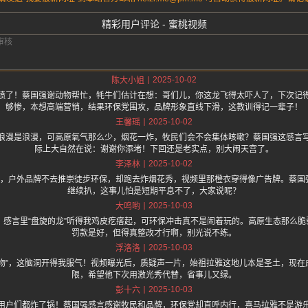
精彩用户评论 - 蜜桃视频
2025-10-02
陈大小姐
喷了！蔡国强谢动物帮忙，牦牛们估计在想：哥们儿，你这龙飞得太吓人了，下次记
够惨，本想高端营销，结果环保党围攻，品牌形象直线下滑，这教训得记一辈子！
2025-10-02
王馨瑶
浪漫是浪漫，可高原氧气那么少，烟花一炸，牧民们会不会集体咳嗽？蔡国强这感言
际上大自然在说：谢谢你添堵！下回还是老实点，别大闹天宫了。
2025-10-02
李泽林
w了，户外品牌不去推崇徒步环保，却跑去炸烟花秀，视频里那橙衣穿得像广告牌。蔡国
继续扒，这事儿怕是短期平息不了，大家说呢？
2025-10-03
大呜哟
，感言里“盘旋的龙”听得我鸡皮疙瘩起，可环保冲击真不是闹着玩的。高原生态那么
罚款是好，但得真整改才行啊，别光说不练。
2025-10-03
浮洛洛
动物”，这脑洞开得我服气！视频曝光后，质疑声一片，始祖拉雅这地儿本是圣土，现在
限，希望他下次用激光秀代替，省事儿又绿。
2025-10-03
彭十六
用户们都炸了锅！蔡国强感言感谢牧民和品牌，环保党却直呼内行，喜马拉雅不是游