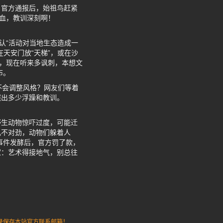
。官方通报后，始祖鸟赶紧
脸血，教训深刻啊！
认“活动对当地生态造成一
天安门放“天梯”，或在沙
”，现在听来多讽刺，本想文
布。
不会调整风格？网友们等着
照出多少浮躁和教训。
野生动物惊吓过度，可能迁
儿不对劲，动物们躲着人
事件发酵后，官方罚了款，
家：艺术得接地气，别总往
请记录保存本站官方联系邮箱！