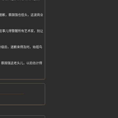
道歉，蔡国强也低头，这波商业
这事儿得警醒所有艺术家，别让
升级后，道歉来得及时。始祖鸟
。蔡国强这老头儿，以后估计得