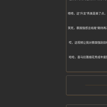
啧啧，这“升龙”秀美是美了
笑死，蔡国强感言结尾“期待
哎，这视频让我对蔡国强刮目
哈哈，喜马拉雅烟花秀成年度