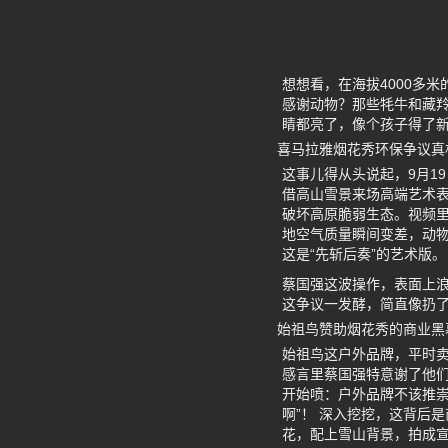
想想看，在海拔4000多
感谢动物？那些牦牛和藏羚
睛都亮了，像个孩子得了
喜马拉雅烟花秀环保争议真
这事儿得从头说起，9月1
借高山雪景来场高端艺术
破坏高原脆弱生态。视频
地空气质量瞬间变差，动物
这是“先斩后奏”的艺术版。
蔡国强这波操作，表面上
这争议一发酵，简直像扔
始祖鸟赞助烟花秀的商业黑
始祖鸟这户外品牌，平时卖
感言里蔡国强特意谢了他
开始喷：户外品牌不该推崇
啊”！ 深入挖挖，这背后
花，配上雪山背景，拍成