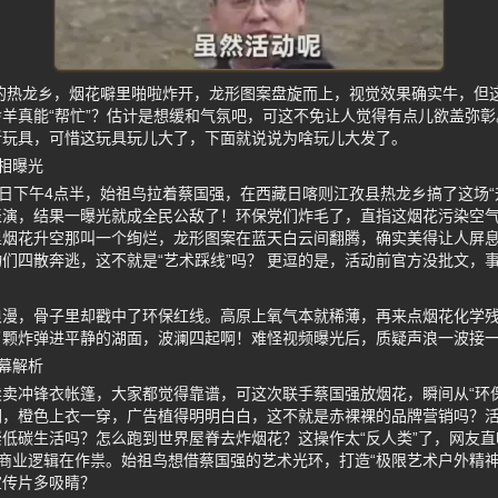
米的热龙乡，烟花噼里啪啦炸开，龙形图案盘旋而上，视觉效果确实牛，但
羊真能“帮忙”？估计是想缓和气氛吧，可这不免让人觉得有点儿欲盖弥
新玩具，可惜这玩具玩儿大了，下面就说说为啥玩儿大发了。
相曝光
9日下午4点半，始祖鸟拉着蔡国强，在西藏日喀则江孜县热龙乡搞了这场“
表演，结果一曝光就成全民公敌了！环保党们炸毛了，直指这烟花污染空
里烟花升空那叫一个绚烂，龙形图案在蓝天白云间翻腾，确实美得让人屏
们四散奔逃，这不就是“艺术踩线”吗？ 更逗的是，活动前官方没批文，
浪漫，骨子里却戳中了环保红线。高原上氧气本就稀薄，再来点烟花化学
了颗炸弹进平静的湖面，波澜四起啊！难怪视频曝光后，质疑声浪一波接
幕解析
卖冲锋衣帐篷，大家都觉得靠谱，可这次联手蔡国强放烟花，瞬间从“环保
们，橙色上衣一穿，广告植得明明白白，这不就是赤裸裸的品牌营销吗？
低碳生活吗？怎么跑到世界屋脊去炸烟花？这操作太“反人类”了，网友直
是商业逻辑在作祟。始祖鸟想借蔡国强的艺术光环，打造“极限艺术户外精神
宣传片多吸睛？