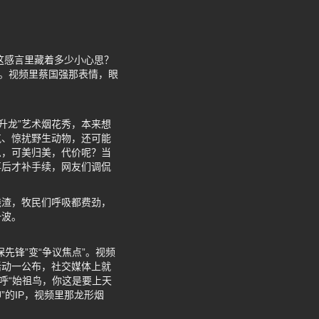
这感言里藏着多少小心思？
彰。视频里蔡国强那表情，眼
升龙”艺术烟花秀，本来想
气、惊扰野生动物，还可能
息，可美归美，代价呢？当
事后才补手续，网友们调侃
残渣，牧民们呼吸都费劲，
一波。
先锋”变“争议焦点”。视频
活动一公布，社交媒体上就
呼“始祖鸟，你这是要上天
”的IP，视频里那龙形烟