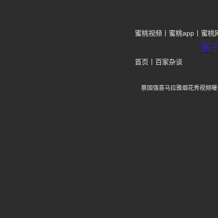
蜜桃视频
蜜桃app
蜜桃
黑
首页
丨
百家杂谈
蔡国强喜马拉雅烟花秀视频曝