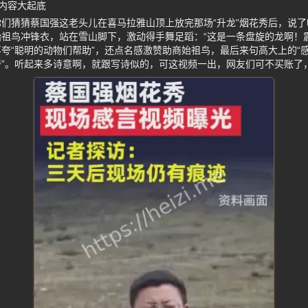
内容大起底
们猜猜蔡国强这老头儿在喜马拉雅山顶上放完那场“升龙”烟花秀后，说
祖鸟冲锋衣，站在雪山脚下，激动得手舞足蹈：“这是一条盘旋的龙啊！
夸“聪明的动物们帮助”，还点名感激赞助商始祖鸟，最后来句高大上的“
”。听起来多诗意啊，就跟写诗似的，可这视频一出，网友们可不买账了，