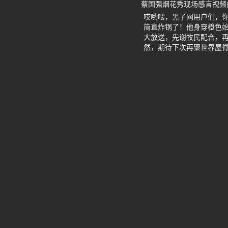
蔡国强烟花秀现场感言视频
哎哟喂，黑子网用户们，你
简直炸锅了！他身穿橙色始
大放送，先谢牧民配合，再
然，期待下次再聚世界屋脊