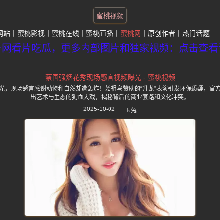
蜜桃视频
网站
蜜桃影视
蜜桃在线
蜜桃直播
蜜桃网
原创作者
热门话题
子网看片吃瓜，更多内部图片和独家视频：点击查看
蔡国强烟花秀现场感言视频曝光 - 蜜桃视频
光，现场感言感谢动物和自然却遭轰炸！始祖鸟赞助的“升龙”表演引发环保质疑，官
出艺术与生态的狗血大戏，揭秘背后的商业套路和文化冲突。
2025-10-02
玉兔