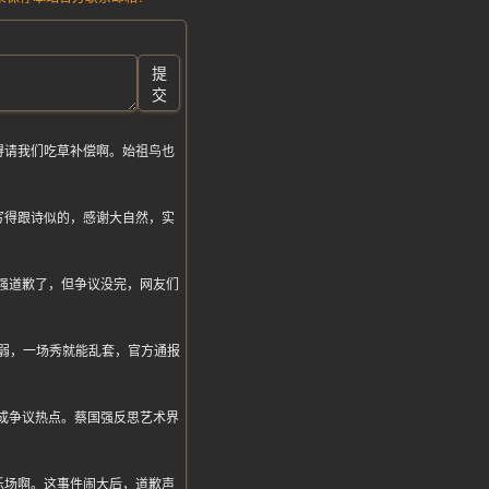
提
交
得请我们吃草补偿啊。始祖鸟也
写得跟诗似的，感谢大自然，实
强道歉了，但争议没完，网友们
脆弱，一场秀就能乱套，官方通报
成争议热点。蔡国强反思艺术界
乐场啊。这事件闹大后，道歉声