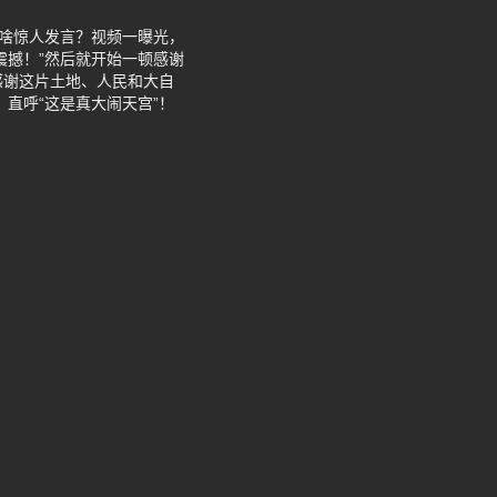
了啥惊人发言？视频一曝光，
震撼！”然后就开始一顿感谢
感谢这片土地、人民和大自
直呼“这是真大闹天宫”！