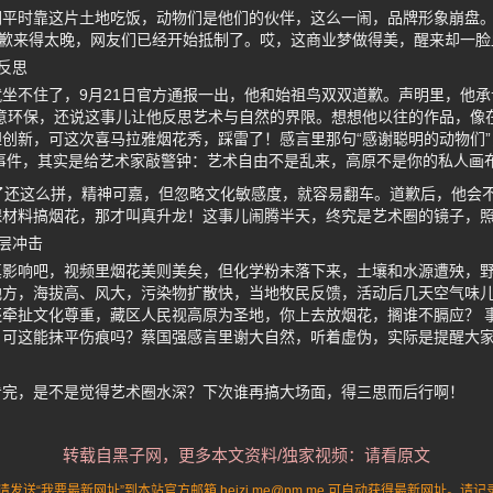
们平时靠这片土地吃饭，动物们是他们的伙伴，这么一闹，品牌形象崩盘
道歉来得太晚，网友们已经开始抵制了。哎，这商业梦做得美，醒来却一
反思
坐不住了，9月21日官方通报一出，他和始祖鸟双双道歉。声明里，他承
意环保，还说这事儿让他反思艺术与自然的界限。想想他以往的作品，像在
创新，可这次喜马拉雅烟花秀，踩雷了！感言里那句“感谢聪明的动物们
事件，其实是给艺术家敲警钟：艺术自由不是乱来，高原不是你的私人画
了还这么拼，精神可嘉，但忽略文化敏感度，就容易翻车。道歉后，他会
保材料搞烟花，那才叫真升龙！这事儿闹腾半天，终究是艺术圈的镜子，
层冲击
真影响吧，视频里烟花美则美矣，但化学粉末落下来，土壤和水源遭殃，
地方，海拔高、风大，污染物扩散快，当地牧民反馈，活动后几天空气味
牵扯文化尊重，藏区人民视高原为圣地，你上去放烟花，搁谁不膈应？ 
，可这能抹平伤痕吗？蔡国强感言里谢大自然，听着虚伪，实际是提醒大
看完，是不是觉得艺术圈水深？下次谁再搞大场面，得三思而后行啊！
转载自黑子网，更多本文资料/独家视频：请看原文
送“我要最新网址”到本站官方邮箱 heizi.me@pm.me 可自动获得最新网址。