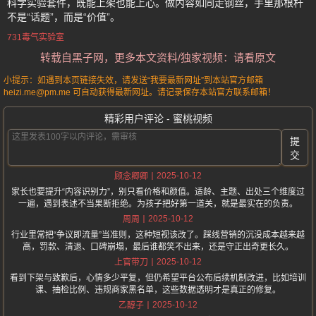
科学实验套件，既能上架也能上心。做内容如同走钢丝，手里那根杆
不是“话题”，而是“价值”。
731毒气实验室
转载自黑子网，更多本文资料/独家视频：请看原文
小提示：如遇到本页链接失效，请发送“我要最新网址”到本站官方邮箱
heizi.me@pm.me 可自动获得最新网址。请记录保存本站官方联系邮箱！
精彩用户评论 - 蜜桃视频
提
交
2025-10-12
顾念卿卿
家长也要提升“内容识别力”，别只看价格和颜值。适龄、主题、出处三个维度过
一遍，遇到表述不当果断拒绝。为孩子把好第一道关，就是最实在的负责。
2025-10-12
周周
行业里常把“争议即流量”当准则，这种短视该改了。踩线营销的沉没成本越来越
高，罚款、清退、口碑崩塌，最后谁都笑不出来，还是守正出奇更长久。
2025-10-12
上官带刀
看到下架与致歉后，心情多少平复，但仍希望平台公布后续机制改进，比如培训
课、抽检比例、违规商家黑名单，这些数据透明才是真正的修复。
2025-10-12
乙醇子