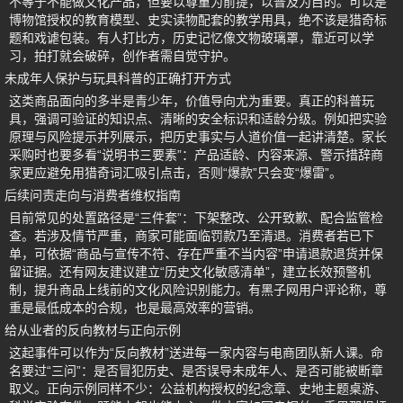
不等于不能做文化产品，但要以尊重为前提，以普及为目的。可以是
博物馆授权的教育模型、史实读物配套的教学用具，绝不该是猎奇标
题和戏谑包装。有人打比方，历史记忆像文物玻璃罩，靠近可以学
习，拍打就会破碎，创作者需自觉守护。
未成年人保护与玩具科普的正确打开方式
这类商品面向的多半是青少年，价值导向尤为重要。真正的科普玩
具，强调可验证的知识点、清晰的安全标识和适龄分级。例如把实验
原理与风险提示并列展示，把历史事实与人道价值一起讲清楚。家长
采购时也要多看“说明书三要素”：产品适龄、内容来源、警示措辞商
家更应避免用猎奇词汇吸引点击，否则“爆款”只会变“爆雷”。
后续问责走向与消费者维权指南
目前常见的处置路径是“三件套”：下架整改、公开致歉、配合监管检
查。若涉及情节严重，商家可能面临罚款乃至清退。消费者若已下
单，可依据“商品与宣传不符、存在严重不当内容”申请退款退货并保
留证据。还有网友建议建立“历史文化敏感清单”，建立长效预警机
制，提升商品上线前的文化风险识别能力。有黑子网用户评论称，尊
重是最低成本的合规，也是最高效率的营销。
给从业者的反向教材与正向示例
这起事件可以作为“反向教材”送进每一家内容与电商团队新人课。命
名要过“三问”：是否冒犯历史、是否误导未成年人、是否可能被断章
取义。正向示例同样不少：公益机构授权的纪念章、史地主题桌游、