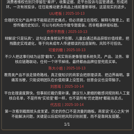
消费者维权也别只停留在“差评”，收集证据、走平台投诉与监管通道，形成闭
环。一次有效投诉，往往能推动更多商品上线前重新审核，这是现实的进步。
2025-10-13
UU老板
合理的文化产品并非不能接近历史痛点，但必须建立在授权、解释与敬意上。若
想传播历史知识，可以与机构合作做专题套装，而非粗暴拼接标题。
2025-10-13
乔乔不熬夜
辩解说“只是玩具”，这句话本身就站不住脚。儿童会通过商品获取价值线索，把
残酷史实戏谑化，等于向未成年人传递错误的信息架构，风险不可低估。
2025-10-13
可爱的糖
不少人把这事归结为运营“翻车”，其实背后更像管理系统失灵。产品、法务、审
核应链路联动，任何一个环节掉线，最终都由品牌信誉兜底买单。
2025-10-13
陈大小姐
教育类产品不该走猎奇路线，真正做知识的商家会把原理讲清、把边界画明。拿
痛苦当梗，只能说明团队在价值观课上没签到，创意会议也没带脑子。
2025-10-14
刘思瑶
平台处理速度算快，但事前拦截仍需补课。建议引入更细的敏感词规则和人工复
核白名单，不是所有“实验室”都一样，也不是所有“历史题材”都能当卖点。
2025-10-14
代古拉
第一次看到截图就头皮发紧，历史的伤口不是流量的踏板。商家说“无心之失”并
不能解决问题，关键是以后如何把风险识别前置，而不是靠网友提醒。
1/1