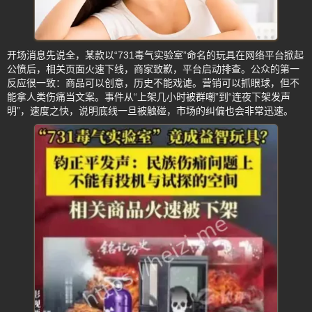
开场消息先说全，某款以“731毒气实验室”命名的玩具在网络平台掀起
公愤后，相关页面火速下线，商家致歉，平台启动排查。公众的第一
反应很一致：商品可以创意，历史不能戏谑。营销可以抓眼球，但不
能拿人类伤痛当文案。事件从“上架几小时被群嘲”到“连夜下架发声
明”，速度之快，说明底线一旦被触碰，市场的纠偏也会非常迅速。