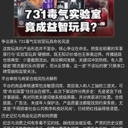
争议源头 731毒气实验室玩具命名风波
这款玩具的产品形态并不复杂，核心争议在命名。把臭名昭著的军事
罪行与“实验室玩具”硬捆绑，既无知识价值也无审美边界。传播链路
也很典型：少量截图流出，舆论瞬间发酵，关键词冲到热榜。有人质
疑是“蹭流量的反向营销”，但从反馈看，这一波“不该玩的梗”只换来口
碑雪崩和监管关注。
平台审核与商家合规风险点解析
平台的商品审核通常包含敏感词库、类目准入和人工抽检三道关，可
惜“命名踩雷”往往出在细节。此次下架动作分两步走：先是紧急下线
涉事链接，再对同类关键词做系统级屏蔽，并对商家进行处置。合规
层面，广告法、未成年人保护法、产品质量法都能找到约束条款，尤
其是“不得损害社会公共秩序和良好风尚”，已经把红线画得很清楚。
历史记忆与商品化边界如何把握
纪念与消费之间有条看不见的线，越线就会被反噬。严肃的历史议题