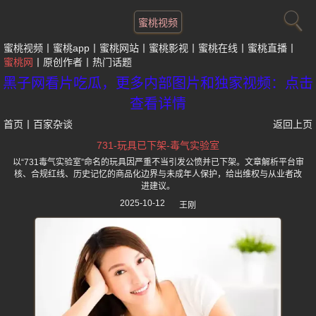
蜜桃视频
蜜桃视频
蜜桃app
蜜桃网站
蜜桃影视
蜜桃在线
蜜桃直播
蜜桃网
原创作者
热门话题
黑子网看片吃瓜，更多内部图片和独家视频：点击
查看详情
首页
丨
百家杂谈
返回上页
731-玩具已下架-毒气实验室
以“731毒气实验室”命名的玩具因严重不当引发公愤并已下架。文章解析平台审
核、合规红线、历史记忆的商品化边界与未成年人保护，给出维权与从业者改
进建议。
2025-10-12
王刚