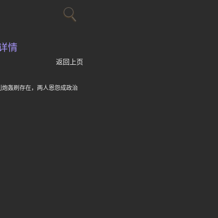
详情
返回上页
利炮轰刷存在，两人恩怨成政治