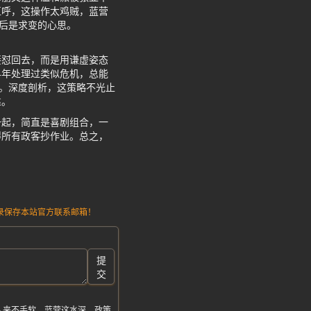
直呼，这操作太鸡贼，蓝营
背后是求变的心思。
接怼回去，而是用谦虚姿态
早年处理过类似危机，总能
边。深度剖析，这策略不光止
靠。
一起，简直是喜剧组合，一
得所有政客抄作业。总之，
请记录保存本站官方联系邮箱！
提
交
人来不手软，蓝营这水深，政策