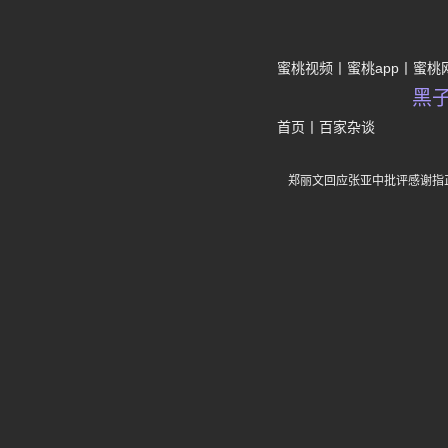
蜜桃视频
蜜桃app
蜜桃
黑
首页
丨
百家杂谈
郑丽文回应张亚中批评感谢指