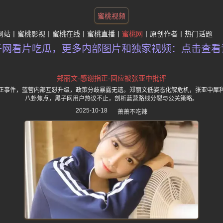
蜜桃视频
网站
蜜桃影视
蜜桃在线
蜜桃直播
蜜桃网
原创作者
热门话题
子网看片吃瓜，更多内部图片和独家视频：点击查看
郑丽文-感谢指正-回应被张亚中批评
正事件，蓝营内部互怼升级，政策分歧暴露无遗。郑丽文低姿态化解危机，张亚中犀
八卦焦点，黑子网用户热议不止，剖析蓝营路线分裂与公关策略。
2025-10-18
萧萧不吃辣