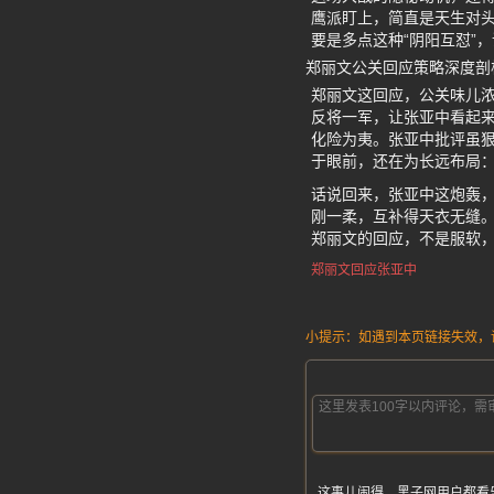
鹰派盯上，简直是天生对
要是多点这种“阴阳互怼”
郑丽文公关回应策略深度剖
郑丽文这回应，公关味儿
反将一军，让张亚中看起
化险为夷。张亚中批评虽狠
于眼前，还在为长远布局
话说回来，张亚中这炮轰
刚一柔，互补得天衣无缝
郑丽文的回应，不是服软
郑丽文回应张亚中
小提示：如遇到本页链接失效，请发
这事儿闹得，黑子网用户都看