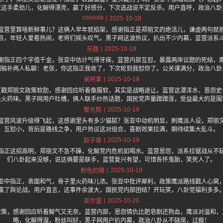
文这手柔劲儿，化解得漂亮，赢了好感分，下次选战说不定反杀。用户直呼，政治八卦
coocola
2025-10-18
蓝营里算啥新鲜事儿？这俩人早年就掐架，感谢指正是郑丽文的绝活儿，谦虚两句就
点，年轻人爱看热闹，老将们摇头叹气。黑子网这波热议，扒出不少内幕，蓝营派系
2025-10-18
苏鹿
谢指正四个字值千金，张亚中估计气得牙痒。蓝营内部互怼，暴露两岸议题的死结，
们脑补两人私聊：老张，你这指正我收了，下次轮到我怼你了。公关课满分，政治八卦
2025-10-19
呆阿拿
直戳郑丽文政策软肋，感谢回应听着像服软，其实是战略退让。蓝营这潭浑水，恩怨史
是火药味。黑子网用户吐槽，俩人联手炒热话题，国民党声量蹭蹭涨，受益最大的是围
2025-10-19
黎允熙
蓝营风波升级得飞起，这感谢里头有多少猫腻？张亚中动机明显，刷鹰派人设，郑丽
互怼小，背后是路线之争，用户热议这对组合，喜剧效果拉满，期待续集大乱斗。
2025-10-19
赵子易
指正这招高明，郑丽文不急不躁，化解党内危机如喝水。蓝营恩怨，派系拉锯战从不
们八卦起来没够，说这俩要是联手，蓝营复兴有望，可惜各怀鬼胎，笑死人了。
2025-10-19
粉色的猪
亚中指正，表面和气，骨子里火药味儿浓。张亚中批评犀利，政策鹰派路线戳人心窝
赢了舆论战。用户直言，这事件余波大，国民党内部团结？开玩笑，八卦党福利多多
2025-10-20
吴尔渥
政策，感谢回应听着解气又无奈。蓝营内部，恩怨情仇比肥皂剧还狗血，鹰派对温和，
略，化解得溜，粉丝叫好，黑子网用户扒内幕，政治八卦从不缺席，过瘾！