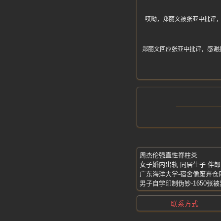
哎呦，郑丽文被张亚中批评
郑丽文回应张亚中批评，感谢
周杰伦强直性脊柱炎
女子婚内出轨-同居生子-伴
广东海洋大学-宿舍像废弃仓
男子自学印制伪钞-1650张
联系方式