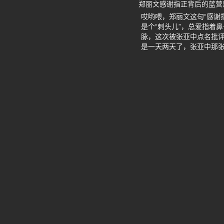
郑丽文感谢指正背后的蓝营
哎哟喂，郑丽文这句“感谢
是个“刺头儿”，总爱指着
脉，这次被张亚中点名批
是一天两天了，张亚中那张