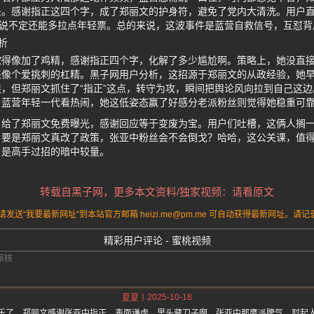
头。感谢指正这四个字，成了郑丽文的护身符，避免了党内大清洗。用户
，说不定还能多拉点年轻票。总的来说，这波事件是蓝营自救信号，互怼
析
浓得像加了鸡精，感谢指正四个字，化解了多少尴尬啊。策略上，她没直
来像个爱挑刺的杠精。黑子网用户分析，这招源于郑丽文的从政经验，她
，但郑丽文抓住了“指正”这点，转守为攻，瞬间把舆论风向拉到自己这
：蓝营年轻一代看热闹，她这低姿态赢了好感分老派粉丝则觉得她稳重可
，给了郑丽文免费曝光，感谢回应等于变废为宝。用户们吐槽，这俩人搁
。要是郑丽文真改了政策，张亚中粉丝会不会倒戈？哈哈，这公关课，值
，是高手过招的暗中较量。
转载自黑子网，更多本文资料/独家视频：请看原文
送“我要最新网址”到本站官方邮箱 heizi.me@pm.me 可自动获得最新网址。
精彩用户评论 - 蜜桃视频
2025-10-18
夏夏
乐了，郑丽文感谢张亚中指正，表面谦虚，里头藏刀子啊。张亚中那鹰派脾气，怼起