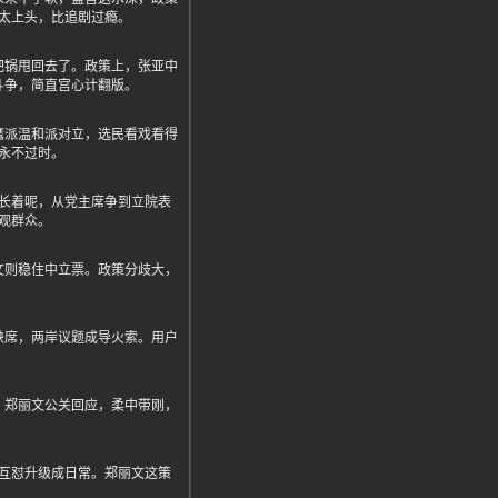
太上头，比追剧过瘾。
把锅甩回去了。政策上，张亚中
斗争，简直宫心计翻版。
鹰派温和派对立，选民看戏看得
永不过时。
长着呢，从党主席争到立院表
观群众。
文则稳住中立票。政策分歧大，
缺席，两岸议题成导火索。用户
，郑丽文公关回应，柔中带刚，
。
互怼升级成日常。郑丽文这策