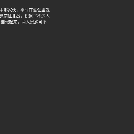
亚中那家伙，平时在蓝营里就
民党南征北战，积累了不少人
。细想起来，两人恩怨可不