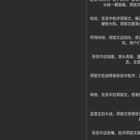
分歧一戳就破。郑丽
哈哈，张亚中批评郑丽文，搁
硬刚大陆，郑丽文圆滑
哎呀妈呀，郑丽文这回应，感
欢。用户
张亚中这炮轰，准头真高，
态，全
郑丽文低调感谢张亚中批评，
啧啧，张亚中怼郑丽文，感谢
蓝营互怼大战，郑丽文感谢张
张亚中这张嘴，批评郑丽文