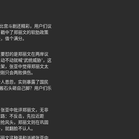
直比宫斗剧还精彩，用户们议
，戳中了郑丽文的软肋政策
关，值个满分。
主要怼的是郑丽文在两岸议
动不动就喊“武统威胁”，这
过架，张亚中觉得郑丽文太
硬刚只会两败俱伤。
个人恩怨，实则暴露了国民
是搬石头砸自己脚？用户们乐
。张亚中批评郑丽文，无非
套路：不反击，先拉近距
想抢风头，郑丽文则在巩固
多，就翻脸不认人。
郑丽文这种温和派被张亚中