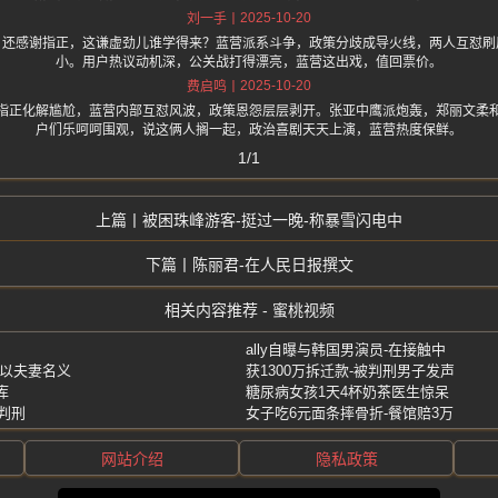
2025-10-20
刘一手
，还感谢指正，这谦虚劲儿谁学得来？蓝营派系斗争，政策分歧成导火线，两人互怼刷
小。用户热议动机深，公关战打得漂亮，蓝营这出戏，值回票价。
2025-10-20
费启鸣
指正化解尴尬，蓝营内部互怼风波，政策恩怨层层剥开。张亚中鹰派炮轰，郑丽文柔
户们乐呵呵围观，说这俩人搁一起，政治喜剧天天上演，蓝营热度保鲜。
1/1
被困珠峰游客-挺过一晚-称暴雪闪电中
陈丽君-在人民日报撰文
相关内容推荐 - 蜜桃视频
ally自曝与韩国男演员-在接触中
郎以夫妻名义
获1300万拆迁款-被判刑男子发声
库
糖尿病女孩1天4杯奶茶医生惊呆
被判刑
女子吃6元面条摔骨折-餐馆赔3万
网站介绍
隐私政策