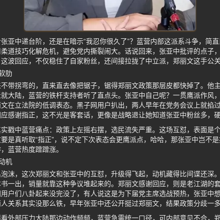
张亚中递台阶，还是在暗示“我忍你很久了”？蓝营内部这派系斗争，简
用柔道技巧化解危机，避免党内撕裂闹大。话说回来，张亚中批评的点子
。这波回应，不仅稳住了自家粉丝，还间接拉拢了中立派，郑丽文这手公
软肋
来不带拐弯的，直来直去像把锯子，锯得郑丽文政策那层皮都快掉了。他
就大陆，蓝营的铁杆支持者听了直点头。张亚中自己呢？一贯鹰派作风，
丽文在立法院的低调表态。黑子网用户扒出，两人早年在党务会议上就掐
回应感谢指正，这不光是客套话，更像是战略退让她知道张亚中粉丝多，
其实戳中蓝营痛点：政策上左摇右摆，选民流失严重。这场互怼，表面是
要是真听取“指正”，说不定下次表态会更鹰派点，哈哈，那张亚中岂不
作，蓝营热度蹭蹭涨。
动机
出泡沫，这次郑丽文和张亚中的互怼，升级得飞起，动机藏得比间谍还深
本书一出，销量就靠这种争议堆起来的。郑丽文感谢回应，则是老江湖的
网用户们八卦起来没完没了，有人说这是为下届党主席选战预热，张亚中
两人关系其实没那么铁，早年张亚中还公开挺过郑丽文，结果政策分歧一
得看外部压力大陆那边动作频频，蓝营急需统一口径，可内部意见不合，