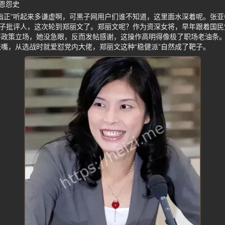
恩怨史
指正”听起来多谦虚啊，可黑子网用户们谁不知道，这里面水深着呢。张
鼻子批评人，这次轮到郑丽文了。郑丽文呢？作为资深女将，早年跟着国
评政策立场，她没急眼，反而发帖感谢，这操作高明得像极了职场老油条
嘴，从选战时就爱怼党内大佬，郑丽文这种“稳健派”自然成了靶子。