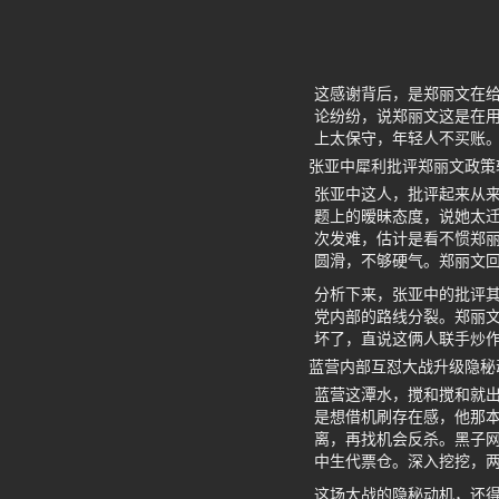
这感谢背后，是郑丽文在给
论纷纷，说郑丽文这是在
上太保守，年轻人不买账
张亚中犀利批评郑丽文政策
张亚中这人，批评起来从
题上的暧昧态度，说她太迁
次发难，估计是看不惯郑
圆滑，不够硬气。郑丽文
分析下来，张亚中的批评
党内部的路线分裂。郑丽文
坏了，直说这俩人联手炒
蓝营内部互怼大战升级隐秘
蓝营这潭水，搅和搅和就
是想借机刷存在感，他那
离，再找机会反杀。黑子
中生代票仓。深入挖挖，
这场大战的隐秘动机，还