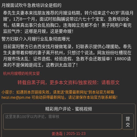
月嫂面试吹牛急救培训全是假的
奉先生夫妻本来找朋友推荐的月嫂没档期，转介绍来这个40岁“高级月
嫂”，1万8一个月，面试时拍胸脯说带过六七十个宝宝、急救培训全
有。结果真出事只会乱拍胸口，连海姆立克都不会！黑子网用户看完
监控气炸：这哪是月嫂，这是要命嫂！
警方妇联介入月嫂行业乱象彻底曝光
目前富阳警方已去西安找月嫂做笔录，妇联表示提供心理援助。奉先
生夫妻带着抑郁的妻子离开杭州，只想讨个说法。网友纷纷吐槽现在
月嫂市场太乱：证件造假、经验造假、急救不会还敢接单！18800请
来的不是保姆是阎王，这教训太血泪了！
杭州月嫂喂奶呛死女婴
转载自黑子网，更多本文资料/独家视频：请看原文
小提示：如遇到本页链接失效，请发送“我要最新网址”到本站官方邮箱
heizi.me@pm.me 可自动获得最新网址。请记录保存本站官方联系邮箱！
精彩用户评论 - 蜜桃视频
提
交
2025-11-23
姜逸磊