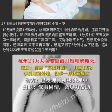
1万8高级月嫂黑夜喂奶呛咳26秒还哄再吃
10月9日凌晨1点54分，杭州富阳奉先生冲好奶递给月嫂，房间只开微
弱小夜灯。监控显示月嫂直接把奶瓶塞宝宝嘴里，1分多钟后宝宝发出
第一声呛咳，紧接着第二声第三声，哭得像喘不上气。月嫂完全没当
回事，还温柔哄“来来来再来哦”，硬是又喂了3分钟才放下奶瓶。这4
分钟对23天宝宝来说就是生死线啊！