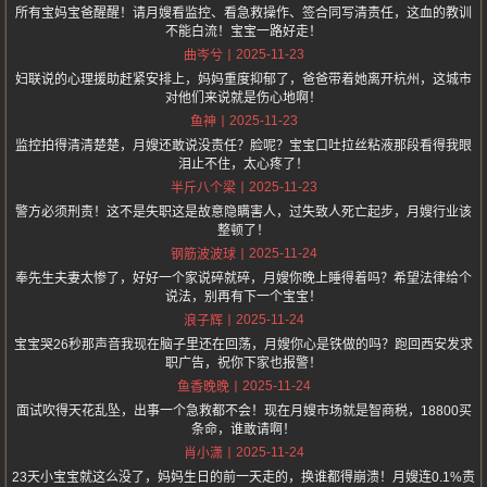
所有宝妈宝爸醒醒！请月嫂看监控、看急救操作、签合同写清责任，这血的教训
不能白流！宝宝一路好走！
2025-11-23
曲岑兮
妇联说的心理援助赶紧安排上，妈妈重度抑郁了，爸爸带着她离开杭州，这城市
对他们来说就是伤心地啊！
2025-11-23
鱼神
监控拍得清清楚楚，月嫂还敢说没责任？脸呢？宝宝口吐拉丝粘液那段看得我眼
泪止不住，太心疼了！
2025-11-23
半斤八个梁
警方必须刑责！这不是失职这是故意隐瞒害人，过失致人死亡起步，月嫂行业该
整顿了！
2025-11-24
钢筋波波球
奉先生夫妻太惨了，好好一个家说碎就碎，月嫂你晚上睡得着吗？希望法律给个
说法，别再有下一个宝宝！
2025-11-24
浪子辉
宝宝哭26秒那声音我现在脑子里还在回荡，月嫂你心是铁做的吗？跑回西安发求
职广告，祝你下家也报警！
2025-11-24
鱼香晚晚
面试吹得天花乱坠，出事一个急救都不会！现在月嫂市场就是智商税，18800买
条命，谁敢请啊！
2025-11-24
肖小潇
23天小宝宝就这么没了，妈妈生日的前一天走的，换谁都得崩溃！月嫂连0.1%责