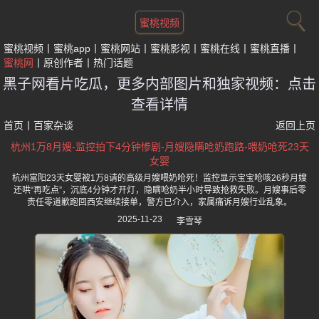
蜜桃视频
蜜桃视频
蜜桃app
蜜桃网站
蜜桃影视
蜜桃在线
蜜桃直播
蜜桃网
原创作者
热门话题
黑子网看片吃瓜，更多内部图片和独家视频：点击
查看详情
首页
丨
百家杂谈
返回上页
杭州1万8月嫂-监控拍下4分钟惨剧-月嫂隐瞒呛奶跑路-喂奶呛死23天
女婴
杭州富阳23天女婴被1万8请的高级月嫂喂奶呛死！监控显示宝宝呛咳26秒月嫂
还哄“再吃点”，沉底4分钟才开灯，隐瞒呛奶半小时导致抢救失败。月嫂事后零
责任零道歉跑回西安继续接单，警方已介入，家属痛诉月嫂行业乱象。
2025-11-23
李雪琴