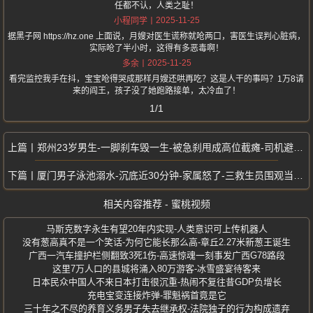
任都不认，人类之耻！
2025-11-25
小程同学
据黑子网 https://hz.one 上面说，月嫂对医生谎称就呛两口，害医生误判心脏病，
实际呛了半小时，这得有多恶毒啊！
2025-11-25
多余
看完监控我手在抖，宝宝呛得哭成那样月嫂还哄再吃？这是人干的事吗？1万8请
来的阎王，孩子没了她跑路接单，太冷血了！
1/1
郑州23岁男生-一脚刹车毁一生-被急刹甩成高位截瘫-司机避让电动车
厦门男子泳池溺水-沉底近30分钟-家属怒了-三救生员围观当看戏
相关内容推荐 - 蜜桃视频
马斯克数字永生有望20年内实现-人类意识可上传机器人
没有葱高真不是一个笑话-为何它能长那么高-章丘2.27米新葱王诞生
广西一汽车撞护栏侧翻致3死1伤-高速惊魂一刻事发广西G78路段
这里7万人口的县城将涌入80万游客-冰雪盛宴待客来
日本民众中国人不来日本打击很沉重-热闹不复往昔GDP负增长
充电宝变连接炸弹-罪魁祸首竟是它
三十年之不尽的养育义务男子失去继承权-法院独子的行为构成遗弃