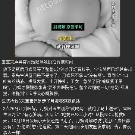
宝宝哭声异常月嫂隐瞒呛奶拍背拖时间
放下奶瓶后月嫂又等了整整1分钟才开灯看孩子，宝宝哭声已经越来越
弱。奉先生进屋问是不是呛了，月嫂死不承认“没有啊”。直到宝宝口
吐拉丝粘液、嘴唇发紫、出汗挣扎，王女士急哭了问“嘴唇紫正常
吗”，月嫂才慌慌张张说“要不去医院吧”。整个过程她一句“呛奶”都没
提，硬拖到宝宝呼吸心跳骤停。
医院抢救5天宝宝还是走了月嫂零道歉跑路
2点26分赶到医院，月嫂对医生谎称“就喝两口就呛了马上送来”，害医
生误判宝宝有心脏病。实际宝宝呛奶已经半小时！转院NICU抢救5
天，10月18日凌晨小天使还是飞走了。月嫂调解时说“我连0.1责任都
没有”，拒绝退钱拒绝道歉，第二天跑回西安朋友圈发求职广告，像没
事人一样！