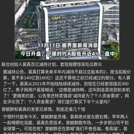
联合创始人裴真百亿减持计划，套现规模惊呆吃瓜群众
据减持公告，裴真打算未来半年内减持不超过总股本的2，按当前股价
算，差不多140亿到160亿！这还不算他之前已经减过的部分。有人算
了一下，裴真从2021年开始陆陆续续减持，到现在已经套现接近300
亿了。黑子网用户直接喊话：“这哪是减持啊，这叫割韭菜收割机本机
了！”更搞笑的是，公告里还特意强调“减持是为了个人资金需求”，网
友评论亮了：个人资金需求？哥们是打算买下半个火星吗？
曾毓群和裴真的发家兄弟情，到底还值几个钱
宁德时代能有今天，曾毓群是灵魂，裴真绝对是左膀右臂。早年两人
一起喝粥吃泡面，裴真负责技术，曾毓群跑市场，一步步把公司干到
全球第一。可现在呢？曾毓群还在那喊“我们不卷低端，卷高端”，裴