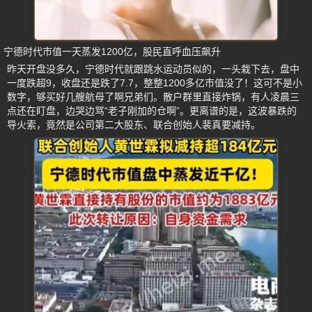
宁德时代市值一天蒸发1200亿，股民直呼血压飙升
昨天开盘没多久，宁德时代就跟跳水运动员似的，一头栽下去，盘中
一度跌超9，收盘还是跌了7.7，整整1200多亿市值没了！这可不是小
数字，够买好几艘航母了啊兄弟们。散户群里直接炸锅，有人凌晨三
点还在盯盘，边哭边骂“老子刚加的仓啊”。更离谱的是，这波暴跌的
导火索，竟然是公司第二大股东、联合创始人裴真要减持。