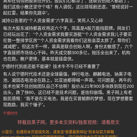
真却在悄悄把股票往外扔。股民们心都凉了：连联合创始人都跑了，
我们这些小散还坚守个啥？有人调侃，这比琼瑶剧还虐，“曾经说好一
起扛雷，结果你先跳伞”。
减持公告里的“个人资金需求”六字真言，笑死人又心碎
每次大股东减持都喜欢用这六个字，简直是A股万能挡箭牌。网友们
已经玩出花了：“个人资金需求我要买游艇”“个人资金需求我儿子要买
伦敦一整排学区房”“个人资金需求我看你们这些韭菜太胖了，帮你们
减减肥”。但这次不一样，裴真是联合创始人啊，身份太敏感了，六个
字直接把市场信心干碎。昨天成交额300多亿，抛压全出来了，机构
也在跑，散户更惨，基本就是接盘侠。
宁德时代到底还能不能硬？技术牛不牛已经不重要了
有人说宁德时代技术还是全球最强，神行电池、麒麟电池、钠离子电
池、凝固态电池全在路上，比亚迪都得喊一声哥。可问题是，再牛的
技术也架不住创始团队自己不信啊！股价从21年900多块跌到现在200
出头，跌了快80，这已经不是技术问题，是信仰崩塌。黑子网上有老
股民感慨：“我不是在买电池，我是在买曾毓群的梦想，现在梦想要套
现跑路，我买个锤子”。
宁德时代
转载自黑子网，更多本文资料/独家视频：请看原文
小提示：如遇到本页链接失效，请发送“我要最新网址”到本站官方邮箱