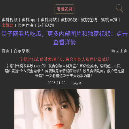
蜜桃视频
蜜桃视频
蜜桃app
蜜桃网站
蜜桃影视
蜜桃在线
蜜桃直播
蜜桃网
原创作者
热门话题
黑子网看片吃瓜，更多内部图片和独家视频：点击
查看详情
首页
丨
百家杂谈
返回上页
宁德时代市值蒸发超千亿-联合创始人拟百亿级减持
宁德时代突发暴跌1200亿！联合创始人裴真宣布百亿级减持，套现超300亿，
理由竟是“个人资金需求”？曾毓群兄弟情彻底破裂？股民含泪割肉，散户还在坚
守吗？一文看懂这次宁王大地震内幕！
2025-11-23
小鲸鱼