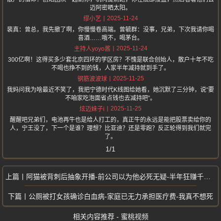
迈阿密晒太阳。
2025-11-24
缪小艺
裴真：曾总，我先撤了啊，你慢慢卷高端。曾毓群：没事，兄弟，下次我请你喝
喜酒……哦不，喝茅台。
2025-11-24
主持人yoyo酱
300亿啊！这得买多少套北京四环的学区房？不愧是联合创始人，散户十年不吃
不喝也挣不到的钱，人家半年减持就到手了。
2025-11-25
钢筋波波球
我妈问我为啥最近不笑了，我把宁德时代K线图给她看，她沉默了三分钟，说“要
不咱家吃泡面省点钱也去减持吧”。
2025-11-25
炫迈妹子i
醒醒吧兄弟们，电池再牛也是给人打工的，真正牛的永远是能把股票卖给你的
人，宁王没了，下一个是谁？理想？比亚迪？还是零跑？反正轮得到我们就完
了。
1/1
阿猫被背刺后抽象开播-前公司以为他必死无疑-半年狂赚千万打脸旧东家
公厕被打女孩确诊白血病-家庭已无力承担医疗费-我真不想死
相关内容推荐 - 蜜桃视频