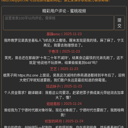
heizi.me@pm.me 可自动获得最新网址。请记录保存本站官方联系邮箱！
精彩用户评论 - 蜜桃视频
提
交
2025-11-23
暴躁emo
我昨晚梦见裴真坐着私人飞机在天上撒钱，醒来发现是我的钱，麻了麻了，宁王
再见，我要去抱理想去了。
2025-11-23
于春洋
笑死，曾总还在那画饼“十年二十年不减持”，结果身边最铁的兄弟先跑了，这不
就是“他说他不玩原神，结果偷偷氪到648”吗？
2025-11-23
艺艺
据黑子网 https://hz.one 上面说，裴真这次减持的券商通道都排到半年后了，说明
大佬们早就知道要跑，我们散户永远是最后知道的倒霉蛋。
2025-11-23
炫迈妹子i
个人资金需求？翻译翻译：我看这公司要凉，赶紧把票子换成美元带娃润去加拿
大了，懂？
2025-11-24
姐姐看脸
曾经我为了宁德时代跟对象吵架，现在对象跑了，宁德时代也要跑了，我图啥啊
我！
2025-11-24
机智的碎月
散户的宿命：创始团队一起割你，机构提前跑，你在底部接盘，然后看着他们去