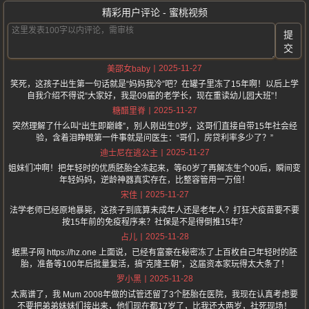
精彩用户评论 - 蜜桃视频
提
交
2025-11-27
美邵女baby
笑死，这孩子出生第一句话就是“妈妈我冷”吧？在罐子里冻了15年啊！以后上学
自我介绍不得说“大家好，我是09届的老学长，现在重读幼儿园大班”！
2025-11-27
糖醋里脊
突然理解了什么叫“出生即巅峰”，别人刚出生0岁，这哥们直接自带15年社会经
验，含着泪睁眼第一件事就是问医生：“哥们，房贷利率多少了？”
2025-11-27
迪士尼在逃公主
姐妹们冲啊！把年轻时的优质胚胎全冻起来，等60岁了再解冻生个00后，瞬间变
年轻妈妈，逆龄神器真实存在，比整容管用一万倍！
2025-11-27
宋佳
法学老师已经原地暴毙，这孩子到底算未成年人还是老年人？打狂犬疫苗要不要
按15年前的免疫程序来？社保是不是得倒推15年？
2025-11-28
占儿
据黑子网 https://hz.one 上面说，已经有富豪在秘密冻了上百枚自己年轻时的胚
胎，准备等100年后批量复活，搞“克隆王朝”，这届资本家玩得太大条了！
2025-11-28
罗小黑
太离谱了，我 Mum 2008年做的试管还留了3个胚胎在医院，我现在认真考虑要
不要把弟弟妹妹们接出来，他们现在都17岁了，比我还大两岁，社死现场！