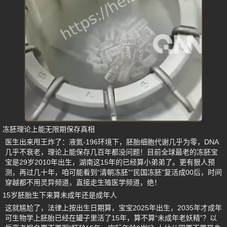
冻胚理论上能无限期保存真相
医生出来甩王炸了：液氮-196环境下，胚胎细胞代谢几乎为零，DNA
几乎不衰老，理论上能保存几百年都没问题！目前全球最老的冻胚宝
宝是29岁2010年出生，湖南这15年的已经算小弟弟了。更有狠人预
测，再过几十年，咱可能看到“清朝冻胚”“民国冻胚”复活成00后，时间
穿越都不用灵异频道，直接走生殖医学频道，绝！
15岁胚胎生下来算未成年还是成年人
这就尴尬了，法律上按出生日期算，宝宝2025年出生，2035年才成年
可生物学上胚胎已经在罐子里活了15年，算不算“未成年老妖精”？以