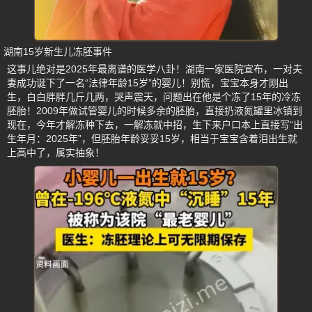
湖南15岁新生儿冻胚事件
这事儿绝对是2025年最离谱的医学八卦！湖南一家医院宣布，一对夫
妻成功诞下了一名“法律年龄15岁”的婴儿！别慌，宝宝本身才刚出
生，白白胖胖几斤几两，哭声震天，问题出在他是个冻了15年的冷冻
胚胎！2009年做试管婴儿的时候多余的胚胎，直接扔液氮罐里冰镇到
现在，今年才解冻种下去，一解冻就中招，生下来户口本上直接写“出
生年月：2025年”，但胚胎年龄妥妥15岁，相当于宝宝含着泪出生就
上高中了，属实抽象！