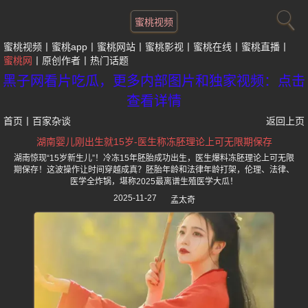
蜜桃视频
蜜桃视频
蜜桃app
蜜桃网站
蜜桃影视
蜜桃在线
蜜桃直播
蜜桃网
原创作者
热门话题
黑子网看片吃瓜，更多内部图片和独家视频：点击
查看详情
首页
丨
百家杂谈
返回上页
湖南婴儿刚出生就15岁-医生称冻胚理论上可无限期保存
湖南惊现“15岁新生儿”！冷冻15年胚胎成功出生，医生爆料冻胚理论上可无限
期保存！这波操作让时间穿越成真？胚胎年龄和法律年龄打架，伦理、法律、
医学全炸锅，堪称2025最离谱生殖医学大瓜！
2025-11-27
孟太奇