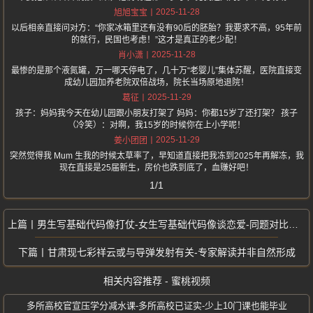
2025-11-28
旭旭宝宝
以后相亲直接问对方：“你家冰箱里还有没有90后的胚胎？我要求不高，95年前
的就行，民国也考虑！”这才是真正的老少配！
2025-11-28
肖小潇
最惨的是那个液氮罐，万一哪天停电了，几十万“老婴儿”集体苏醒，医院直接变
成幼儿园加养老院双倍战场，院长当场原地退院！
2025-11-29
葛征
孩子：妈妈我今天在幼儿园跟小朋友打架了 妈妈：你都15岁了还打架？ 孩子
（冷笑）：对啊，我15岁的时候你在上小学呢！
2025-11-29
姜小团团
突然觉得我 Mum 生我的时候太草率了，早知道直接把我冻到2025年再解冻，我
现在直接是25届新生，房价也跌到底了，血赚好吧！
1/1
男生写基础代码像打仗-女生写基础代码像谈恋爱-同题对比笑到服务器宕机
甘肃现七彩祥云或与导弹发射有关-专家解读并非自然形成
相关内容推荐 - 蜜桃视频
多所高校官宣压学分减水课-多所高校已证实-少上10门课也能毕业