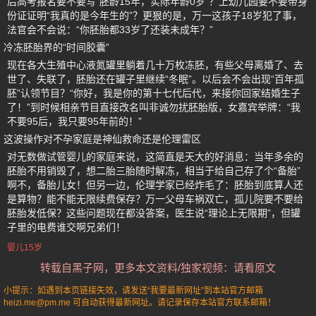
后高考报名要不要写“胚龄15年，实际年龄0岁”？上幼儿园要不要带身
份证证明“我真的是今年生的”？更狠的是，万一这孩子18岁犯了事，
法官会不会说：“你胚胎都33岁了还装未成年？”
冷冻胚胎界的“时间胶囊”
现在各大生殖中心液氮罐里躺着几十万枚冻胚，有些父母离婚了、去
世了、失联了，胚胎还在罐子里继续“冬眠”。以后会不会出现“百年孤
胚”认领节目？“你好，我是你的第十七代后代，来接你回家结婚生子
了！”到时候相亲节目直接改名叫非诚勿扰胚胎版，女嘉宾举牌：“我
不要95后，我只要95年前的！”
这波操作对不孕家庭是神仙救命还是伦理雷区
对无数做试管婴儿的家庭来说，这简直是天大的好消息：当年多余的
胚胎不用销毁了，想二胎三胎随时解冻，相当于给自己存了个“备胎”
啊不，备胎儿女！但另一边，伦理学家已经炸毛了：胚胎到底算人还
是算物？能不能无限续费保存？万一父母车祸双亡，孤儿院要不要给
胚胎发低保？这些问题现在都没答案，医生说“理论上无限期”，但罐
子里的电费谁交啊兄弟们！
婴儿15岁
转载自黑子网，更多本文资料/独家视频：请看原文
小提示：如遇到本页链接失效，请发送“我要最新网址”到本站官方邮箱
heizi.me@pm.me 可自动获得最新网址。请记录保存本站官方联系邮箱！