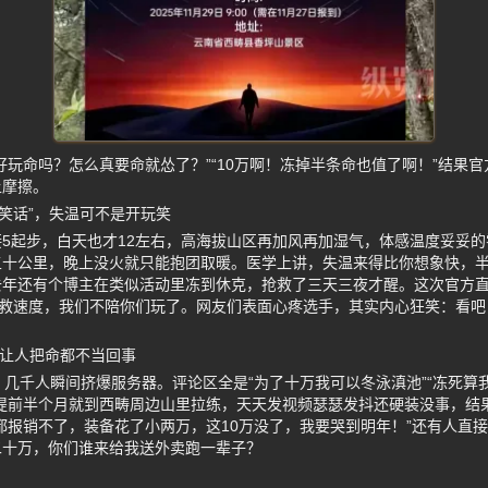
好玩命吗？怎么真要命就怂了？”“10万啊！冻掉半条命也值了啊！”结果官
上摩擦。
“笑话”，失温可不是开玩笑
5起步，白天也才12左右，高海拔山区再加风再加湿气，体感温度妥妥
五十公里，晚上没火就只能抱团取暖。医学上讲，失温来得比你想象快，
去年还有个博主在类似活动里冻到休克，抢救了三天三夜才醒。这次官方
急救速度，我们不陪你们玩了。网友们表面心疼选手，其实内心狂笑：看
能让人把命都不当回事
，几千人瞬间挤爆服务器。评论区全是“为了十万我可以冬泳滇池”“冻死算我
手提前半个月就到西畴周边山里拉练，天天发视频瑟瑟发抖还硬装没事，结
都报销不了，装备花了小两万，这10万没了，我要哭到明年！”还有人直接
二十万，你们谁来给我送外卖跑一辈子？