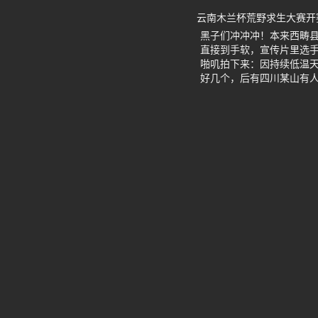
云南木兰杯荒野求生大赛开
黑子们冲冲冲！本来西畴县
直接到手软，宣传片里选
啪叽拍下来：因持续低温天
好几个，后有四川某山有