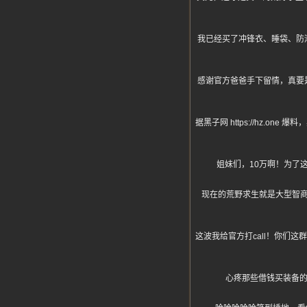
我已经买了冲锋衣、睡袋、防
感谢官方爸爸手下留情，真要
据黑子网 https://hz
姐妹们，10万啊！为了
现在的荒野求生就是大型智
这波我给官方打call！你们
心疼那些借钱买装备的