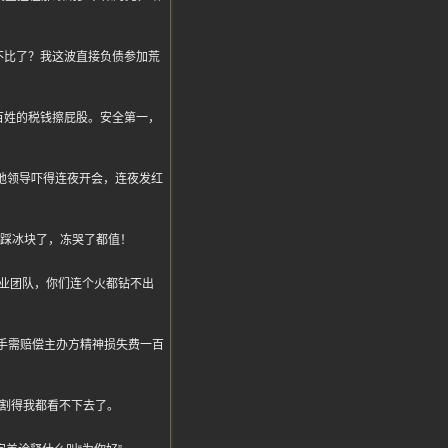
不比了？我这波直接负债参加荒
百姓的税钱擦屁股。安全第一，
，当地领导吓得连夜开会，连夜发红
脚踩冰块了，冻哭了都值！
业团队，你们连个火都钻不出
选手需赔偿主办方精神损失费一百
菜割得我都看不下去了。