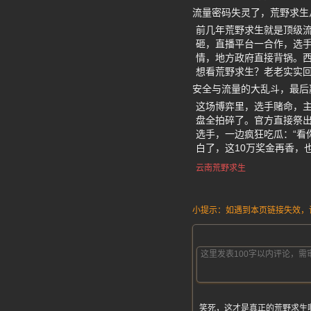
流量密码失灵了，荒野求生从
前几年荒野求生就是顶级
砸，直播平台一合作，选
情，地方政府直接背锅。西
想看荒野求生？老老实实回
安全与流量的大乱斗，最后
这场博弈里，选手赌命，
盘全拍碎了。官方直接祭出
选手，一边疯狂吃瓜：“看
白了，这10万奖金再香，
云南荒野求生
小提示：如遇到本页链接失效，请发
笑死，这才是真正的荒野求生