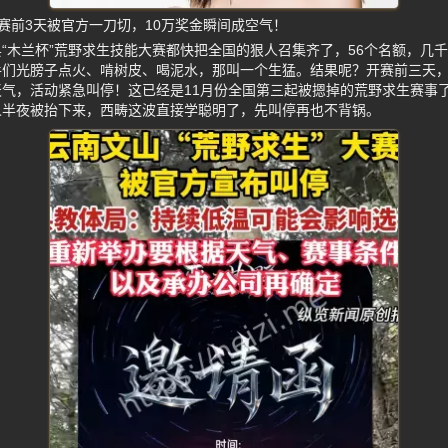
赛前3天被官方一刀切，10万奖金瞬间成空气！
“木兰杯”荒野求生技能大赛都快把全国的狠人召集齐了，56个名额，几千
手们光膀子点火、啃树皮、喝泥水，那叫一个生猛。结果呢？开赛前三天
气，活动紧急叫停！这已经是11月份全国第三起被摁掉的荒野求生赛事
人半夜被抬下来，西畴这波直接学聪明了，先叫停再也不背锅。