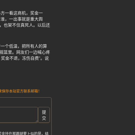
办方一看这商机，奖金一
个准，一出事就是重大舆
本，也架不住真死人。以后还
爷一个低温，把所有人的算
在摇篮里。网友们一边喊心疼
，奖金不退，冻伤自费”。说
请记录保存本站官方联系邮箱！
提
交
奖金挂在那跟胡萝卜似的晃，结