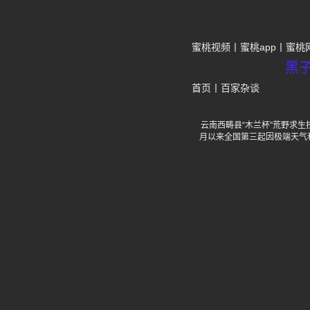
蜜桃视频
蜜桃app
蜜桃
黑
首页
丨
百家杂谈
云南西畴县“木兰杯”荒野求生
月以来全国第三起因极端天气