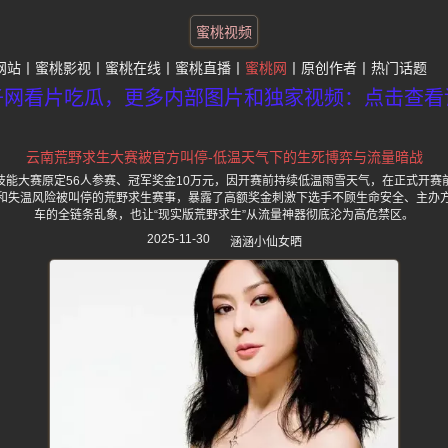
蜜桃视频
网站
蜜桃影视
蜜桃在线
蜜桃直播
蜜桃网
原创作者
热门话题
子网看片吃瓜，更多内部图片和独家视频：点击查看
云南荒野求生大赛被官方叫停-低温天气下的生死博弈与流量暗战
技能大赛原定56人参赛、冠军奖金10万元，因开赛前持续低温雨雪天气，在正式开赛
和失温风险被叫停的荒野求生赛事，暴露了高额奖金刺激下选手不顾生命安全、主办
车的全链条乱象，也让“现实版荒野求生”从流量神器彻底沦为高危禁区。
2025-11-30
涵涵小仙女晒