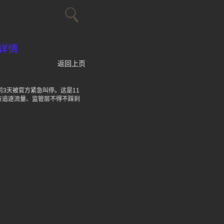
详情
返回上页
前3天被官方紧急叫停。这是11
方追逐流量、监管层不得不踩刹