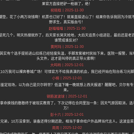
果官方直接把驴一枪崩了，绝！
2025-11-30
祝晓晗
潮垫，花了小两万块钱啊！机票也订好了！就差直接进山了！结果你告诉我因为冷就
野求生，真实版血亏！
2025-11-30
赵喵喵喵
是死几个，明天热搜就炸了，后天家长哭天抢地，大后天追责小组进驻，最后还是老
谁赞成谁反对？
2025-11-30
黄阿玛
.one 爆料，其实有个选手提前进山拉练已经轻度失温，手脚发紫被村民抬下来，医院一报警
头文件，这才是叫停的真正导火索啊！
2025-12-01
大呜哟
这10万我可以裸奔春城广场！可惜官方不给我表演的机会，我已经开始在阳台练习光
2025-12-01
小楠
商鉴定现场，以为自己是贝尔转世？低温下睡一晚就想上西天报道？醒醒吧，贝尔有专
来。
2025-12-01
钢筋波波球
这群拿命换钱的憨憨终于被现实教育了，下次记得在合同里加一条：因天气原因取消，
万！
2025-12-01
彭十六
兄弟，10万没拿到，装备还得分期还款，相当于拿命给户外品牌当代言人，这波韭
2025-12-02
周周