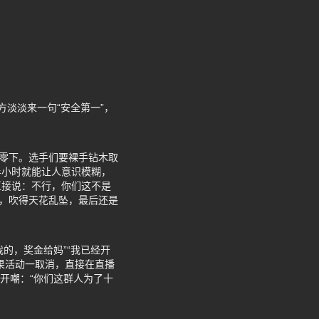
方淡淡来一句“安全第一”，
的零下。选手们要裸手钻木取
半小时就能让人意识模糊，
直接说：不行，你们这不是
吧，吹得天花乱坠，最后还是
的，奖金给妈”“我已经开
果活动一取消，直接在直播
开嘲：“你们这群人为了十