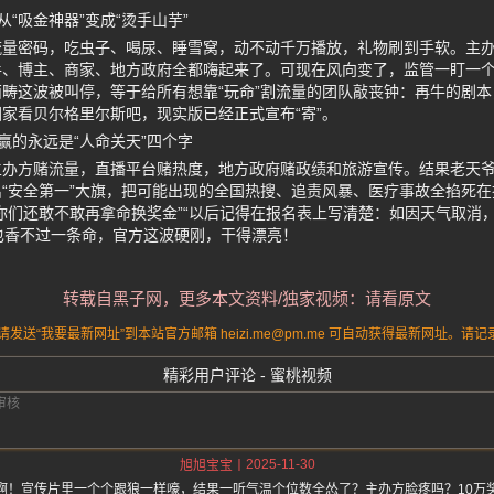
“吸金神器”变成“烫手山芋”
流量密码，吃虫子、喝尿、睡雪窝，动不动千万播放，礼物刷到手软。主
手、博主、商家、地方政府全都嗨起来了。可现在风向变了，监管一盯一
畴这波被叫停，等于给所有想靠“玩命”割流量的团队敲丧钟：再牛的剧
家看贝尔格里尔斯吧，现实版已经正式宣布“寄”。
赢的永远是“人命关天”四个字
主办方赌流量，直播平台赌热度，地方政府赌政绩和旅游宣传。结果老天
“安全第一”大旗，把可能出现的全国热搜、追责风暴、医疗事故全掐死
你们还敢不敢再拿命换奖金”“以后记得在报名表上写清楚：如因天气取消
也香不过一条命，官方这波硬刚，干得漂亮！
转载自黑子网，更多本文资料/独家视频：请看原文
送“我要最新网址”到本站官方邮箱 heizi.me@pm.me 可自动获得最新网址。
精彩用户评论 - 蜜桃视频
2025-11-30
旭旭宝宝
啊！宣传片里一个个跟狼一样嚎，结果一听气温个位数全怂了？主办方脸疼吗？10万