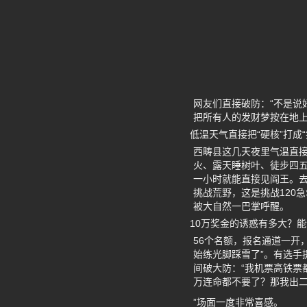
网友们直接破防：“不是说
把所有人的发财梦按在地
低温天气直接把“硬核”打成
西畴县这几天夜里气温直接
火、露天睡树叶、徒步四
一小时就能直接见阎王。
挑战荒野，这是挑战120
被大自然一巴掌呼醒。
10万奖金的诱惑有多大？
56个名额，报名通道一开
始练光脚踩雪了”。有选
间破大防：“我机票高铁票
万连命都不要了？那我出
”场面一度非常喜感。