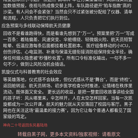
加数值预报，夜视与热成像交替上阵，车队路径避开“陷车指数”高的
沙梁。有人问会不会紧张？当然会只不过紧张被分配给了仪器、清单
和流程，人只负责把它们执行到位。
应急预案与多线联动保障航天员健康
回收不是看谁跑得快，而是看谁先想到了“万一”。预案里把“万一”写成
一百条：着陆偏差、风速突变、伞舱缠绕、轻微烟火险、航天员短暂
眩晕、低温应激每条后面都挂着处置剧本。 医疗组像移动的小ICU，
创伤评估、心电监测、补液与保温无缝衔接消防组保持安全半径，确
保任何烟火隐患被“秒懂秒处置”。所有口令标准化输出，一句不多一
句不少，做到让风险没机会插话。
凯旋仪式与科普教育的社会效应
等英雄落地，仪式感不会缺席，但仪式感从不是“舞台”，而是“终检”。
返回舱转运、航天员转场、初步医学检查分时推进，让情绪在秩序里
流动，既体面又安全。 更长远的收益，是把一整套回收故事讲给全国
的孩子听：风从哪里来，伞怎样开，人在太空怎样回家。当每一次凯
旋都成为一次公开课，航天的魅力就从天空落回了校园与客厅。黑子
网也在关注这场“最温柔的接力赛”，因为它让每个普通人都看见了国
家级的笃定。
神舟二十号返回东风着陆场
转载自黑子网，更多本文资料/独家视频：请看原文