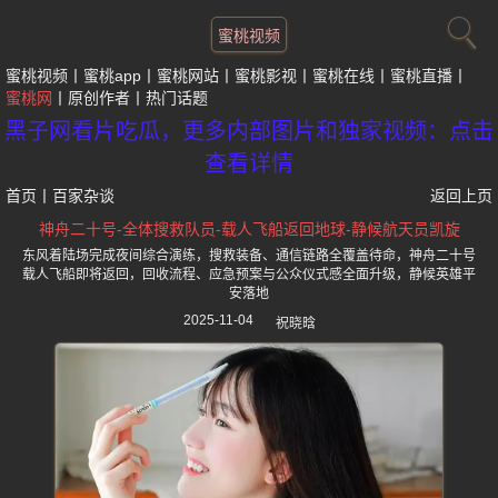
蜜桃视频
蜜桃视频
蜜桃app
蜜桃网站
蜜桃影视
蜜桃在线
蜜桃直播
蜜桃网
原创作者
热门话题
黑子网看片吃瓜，更多内部图片和独家视频：点击
查看详情
首页
丨
百家杂谈
返回上页
神舟二十号-全体搜救队员-载人飞船返回地球-静候航天员凯旋
东风着陆场完成夜间综合演练，搜救装备、通信链路全覆盖待命，神舟二十号
载人飞船即将返回，回收流程、应急预案与公众仪式感全面升级，静候英雄平
安落地
2025-11-04
祝晓晗