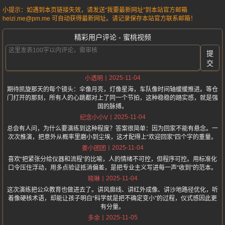
小提示：如遇到本页链接失效，请发送“我要最新网址”到本站官方邮箱
heizi.me@pm.me 可自动获得最新网址。请记录保存本站官方联系邮箱！
精彩用户评论 - 蜜桃视频
提
交
2025-11-04
小透明
期待凯旋那天的每个镜头：伞像月亮，灯像星海，车队像时间轴缓缓推进。等仓
门打开的那刻，所有人的心跳都对上了同一个节拍，这种稳稳的踏实感，就是强
国的脉搏。
2025-11-04
纪念小小V
总会有人问，为什么要演练到这种程度？答案很简单：因为回家不能有悬念。一
次次推演，把意外从概率里磨小到尘埃，这才配得上“欢迎回家”四个字的重量。
2025-11-04
姜小团团
喜欢“把紧张分给仪器和流程”的比喻，人的情绪不可控，但程序可控。用标准化
口令压住浮动，用多点验证抵消偏差，是把专业主义写进每一声“收到”的范本。
2025-11-04
晓琳
这次演练把公众教育也做进去了。讲风廓线、讲红外成像、讲沙地路径优化，听
着像硬核术语，却能让孩子明白“科学就是把不确定变小”的过程，仪式感因此更
有分量。
2025-11-05
多余