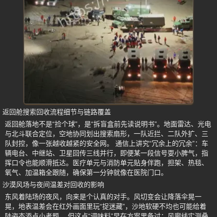
返回舱搜索回收流程细节与链路覆盖
返回舱落地不是“捡个球”，是“拆盲盒前先读说明书”。地面雷达、光电
与北斗联合定位，空地协同划出搜索扇形，一队近拦、二队外扩、三
队封控，像一张越收越紧的安全网。 通信上讲究“冗余上的冗余”：车
辆电台、中继站、卫星回传三线并行，即便某一段信号耍小脾气，指
挥口令也能顺滑抵达。医疗单元与消防单元贴身伴跑，担架、热毯、
氧气、加温箱全跟随，确保第一分钟就像在医院门口。
沙漠风场与夜间温差对回收的影响
东风着陆场的夜风，向来是个认真的对手。风切变会让降落伞晃一
晃，地表温差会在红外画面里玩“捉迷藏”，沙地软硬不均也可能给着
陆姿态添点小考题。 但这点“调味料”早在方案里备过：风廓线实测叠