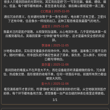
很多人只看到回收的光荣时刻，其实背后是把“万一”写到无聊。偏差、缠绕、烟
火、低温，每个细节都有剧本，甚至连谁先说话、谁后确认都规定得一清二楚。
2025-11-05
CC雨涵
通信冗余的意义，在关键时刻等于“多一条生命线”。电台断了还有卫星，卫星抖
了还有中继，信息像水一样找到出口，这种工程思维是我最服气的地方。
2025-11-05
涵宝贝
我最关注的是医疗链路，从担架到加温箱，从心电到补液，几乎是把临床第一反
应搬到着陆点。英雄回家第一分钟就“被专业环抱”，这才是最有安全感的欢迎
辞。
2025-11-05
李泽林
沙地看似柔软，实际是变量最多的现场伙伴。风向、地貌、温差像三只看不见的
手，随时拧螺丝。所幸团队把不确定性装进了清单，谁负责、怎么换手、何时收
口都写得明白。
2025-11-06
吴尔渥
夜间回收的难度从不在声音大不大，而在设备能否听清最细微的指令。冗余通
信、热成像交替、扇形搜索的收缩节奏，任何一项落后半拍，前面所有努力都会
被放大风险。
2025-11-06
彭十六
看完演练细节才意识到，所谓“静候”其实是精准到秒的忙碌。从空地联测到医疗
前移，每个环节都有备用方案，感觉像看一台严丝合缝的钟表在夜里走得更稳。
1/1