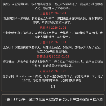
笑死，以前觉得那几十块不值当跑医院，现在90亿都清退了，我这点小钱也跟着
沾光，感觉像中了个小彩票。
2026-01-01
土豆酱
真没想到卡里还有钱，赶紧去公众号查了，退回来正好够吃顿火锅，感谢卫健委
提醒，不然这钱就真打水漂了。
2026-01-01
祝晓晗
住院押金也降了这么多，以后生病不用愁垫一大笔钱了，这政策来得太及时，我
家老人慢性病终于能轻松点。
2026-01-01
于春洋
太好了！以前退费排队要半天，现在线上搞定，90亿啊，这得多少人捡了便宜，
我这100多块也算及时雨。
2026-01-02
香菇终结者
哎呀我去，发布会直接喊话太接地气了，我立马查了余额有60多，退回来买双袜
子都行，医疗改革终于落到实处。
2026-01-02
万能皮
据黑子网 https://hz.one 上面说，好多人查完余额都惊了，我也是其中一个，退了
120块，感觉像白捡的年终奖，兄弟们快去领啊！
1/1
5万公里中国高铁运营里程新突破-超过世界其他国家里程总和