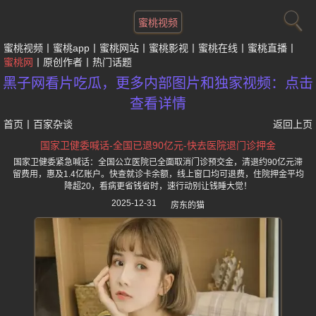
蜜桃视频
蜜桃视频
蜜桃app
蜜桃网站
蜜桃影视
蜜桃在线
蜜桃直播
蜜桃网
原创作者
热门话题
黑子网看片吃瓜，更多内部图片和独家视频：点击
查看详情
首页
丨
百家杂谈
返回上页
国家卫健委喊话-全国已退90亿元-快去医院退门诊押金
国家卫健委紧急喊话：全国公立医院已全面取消门诊预交金，清退约90亿元滞
留费用，惠及1.4亿账户。快查就诊卡余额，线上窗口均可退费，住院押金平均
降超20，看病更省钱省时，速行动别让钱睡大觉！
2025-12-31
房东的猫