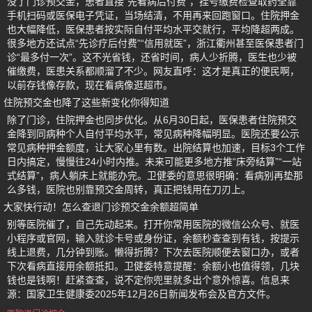
没了门诊预交金，患者直接“先看病后付费”，挂号缴费检查取药全靠
手机扫码或医保电子凭证，当场结清，不用再来回跑窗口。住院押金
也大幅降低，医保患者按实际自付平均水平交就行，平均降超两成。
很多地方还试点“先诊疗后付费”“信用就医”，浙江衢州甚至医保患者门
诊“最多付一次”。这不光省钱，还省时间，病人少折腾，医生也少被
催缴费，医患关系都顺溜了不少。网友直呼：这才是真正的便民啊，
以前存钱像存款，现在看病像逛超市。
住院预交金也降了这些新变化你得知道
除了门诊，住院押金也同步优化。从6月30日起，医保患者住院预交
金降到同病种个人自付平均水平，常见病种降幅明显。医院还要公示
常见病种押金额度，让大家心里有数。出院结算也加速，目标3个工作
日内搞定，慢慢往24小时内推。未来可能更多地方推“床旁结算”“一站
式结算”，病人躺床上就能办完。卫健委的意思很明确：看病别再垫那
么多钱，医院也别靠预交金周转，真正把钱用在刀刃上。
大家快行动！怎么查退门诊预交金余额超简单
别等医院催了，自己先动起来。打开你常用医院的微信公众号、就医
小程序或官网，输入就诊卡号或身份证，余额秒查查到有钱，按提示
线上退费，几分钟到账。懒得折腾？下次去医院顺便去窗口办，或者
下次看病直接用余额抵扣。卫健委特意提醒：余额小也值得领，几块
钱也是钱啊！赶紧查查，说不定你兜里就多出个意外惊喜。信息来
源：国家卫生健康委2025年12月26日新闻发布会及官方文件。