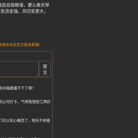
陆前自毁眼墙，要么像天琴
空急流变强，风切变更大，
请记录保存本站官方联系邮箱！
提
交
我冰箱都塞不下了啊！
到公司打卡，气得我想把工牌扔
兄弟们可以安心睡觉了，明天不用看