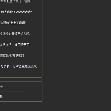
对给你们整个活儿，信我！
，他人都傻了哈哈哈哈哈！
变成海绵宝宝了啊喂！
怪就怪老天爷不给力呗。
你归来吧，被子晒干了！
接改名叫“天缩”！
么知道的，我刚被淋成落汤鸡。
士
款