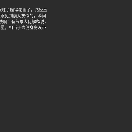
眼珠子瞪得老圆了，路径直
就跟见到前女友似的，瞬间
快啊！有气象大佬解释说，
能量，相当于去健身房没带