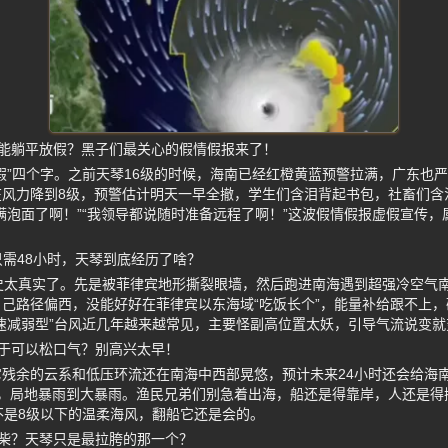
能躺平放假？黑子们最关心的假情假报来了！
假”四个字。之前天琴16级的时候，海南已经红橙黄蓝预警拉满，广东也
在风力降到8级，预警估计明天一早全撤，学生们含泪背起书包，社畜们含
满泡面了啊！”“我领导都说随时准备远程了啊！”这波假情假报虚假宣传
”只需48小时，天琴到底经历了啥？
史太真实了。先是被菲律宾地形撕裂眼墙，然后跑进南海遇到超强冷空气
己路径偏西，没能好好在菲律宾以东海域“吃饭长个”，能量补给跟不上
速减弱型”台风近几年越来越常见，主要怪副高位置太妖，引导气流说变
于可以松口气？别高兴太早！
残余的云系和低压环流还在南海中西部晃悠，预计未来24小时还会给海
10级，局地暴雨到大暴雨。渔民兄弟们别急着出海，船还是得靠岸，人还是
不是8级以下的温柔海风，翻船它还是会的。
柴？天琴只是最拉胯的那一个？