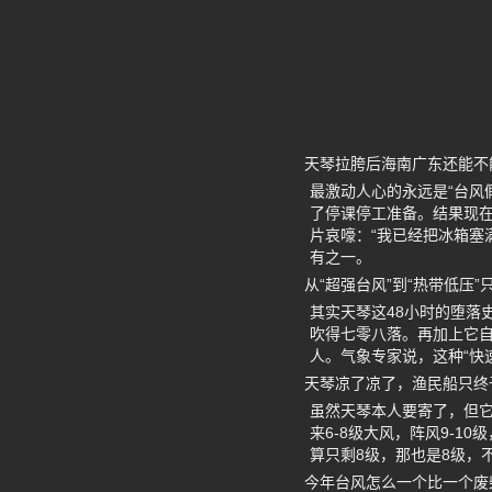
天琴拉胯后海南广东还能不
最激动人心的永远是“台风
了停课停工准备。结果现
片哀嚎：“我已经把冰箱塞
有之一。
从“超强台风”到“热带低压
其实天琴这48小时的堕落
吹得七零八落。再加上它自
人。气象专家说，这种“快
天琴凉了凉了，渔民船只终
虽然天琴本人要寄了，但它
来6-8级大风，阵风9-
算只剩8级，那也是8级，
今年台风怎么一个比一个废