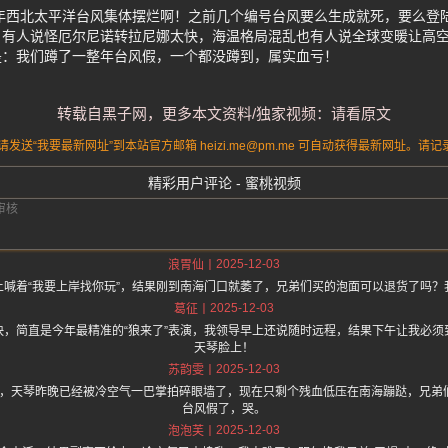
5年西北太平洋台风集体摆烂啊！之前几个编号台风要么生成就死，要么登
。有人说怪厄尔尼诺转拉尼娜太快，海温格局混乱也有人说全球变暖让高
是：我们蹲了一整年台风假，一个都没蹲到，属实血亏！
转载自黑子网，更多本文资料/独家视频：请看原文
送“我要最新网址”到本站官方邮箱 heizi.me@pm.me 可自动获得最新网址。
精彩用户评论 - 蜜桃视频
2025-12-03
浪胃仙
上喊着“我要上岸找你玩”，结果刚到南海门口就萎了，兄弟们买的泡面可以退货了吗？
2025-12-03
葛征
快，简直是今年最精准的“狼来了”表演，我领导早上还说随时远程，结果下午让我必须
天琴脸上！
2025-12-03
苏韵雯
.one 上面说，天琴昨晚已经被冷空气一巴掌拍碎眼墙了，现在只剩个残血低压在南海蹦跶，
台风假了，哭。
2025-12-03
泡泡芙