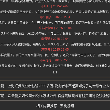
个大活，结果副高不给力，冷空气又来捣乱，我太难了！明年换我兄弟“天蝎”来，绝
2025-12-04
小叶叶
前天被通知紧急回港避风，人在路上还兴奋地说能休几天，结果今天通知可以出海了
2025-12-04
郑少雯子
风假，结果每年都被耍，今年天琴最过分，明明都16级了，说好的一拳超人呢？怎么
2025-12-04
芥末小章鱼
琴这路径本来就偏西，海温又不够高，再加上风切变爆表，不萎才怪，怪不得气象台，
2025-12-04
李雪琴
三天三夜大风大雨的准备，结果今天下午太阳都出来了，我晒的被子比台风还猛，台风
2025-12-05
冯亚男
怂样我服了，别的台风好歹登陆闹一闹，它倒好，还没上岸就把自己玩死了，建议明年直
2025-12-05
小马漫漫
还是能掀船的，别看它现在拉了，残余环流雨还下得挺大，出门记得带伞，别问我怎
1/1
上海证券从业者被骗2000多万-受害者中不乏高知分子与金融专业人
岳云鹏夫妇公司欠税14万被公告-官媒戳破现状有钱买蟒袍没钱缴税
相关内容推荐 - 蜜桃视频