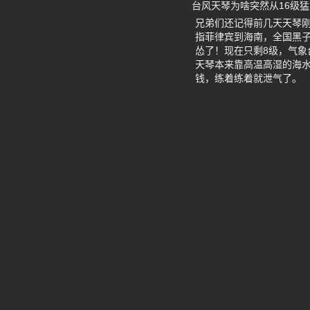
台风天琴为啥突然从16级
兄弟们还记得前几天天琴刚
指菲律宾到海南，全国黑
怂了！现在只剩8级，气
天琴本来靠高温高湿的海
钱，练着练着就泄气了。