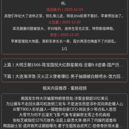
闹。
2025-12-19
炫迈妹子i
高管们年纪大了退休正常，但扎堆儿走，明显对AI前景不看好，苹果得加油了。
2025-12-20
土豆酱
库克健康问题被放大，手抖啥的，退休生变也正常，特努斯接棒稳。
2025-12-20
宋佳
苹果管理层大地震，离职名单长长一串，股价再涨也掩盖不了内部乱。
1/1
大明王朝1566-陈宝国倪大红群星飙戏-豆瓣9.8逆袭-国产历史剧天花板
大连海洋馆-灭火正义使者爆红-男子抽烟被白鲸喷水-馆方回应纯属摆拍
相关内容推荐 - 蜜桃视频
美国发生特大诈骗案特朗普怒批-涉案金额超10亿美元
为让婚车不走回头路司机放倒三轮车-不是迷信而是淳朴双向奔赴暖人心
众擎T800人形机器人一脚蹬倒自家CEO-网友多少带点私人恩怨
大雪节为何不见漫天飞雪-气象专家解密无雪之冬的真相
张柏芝被指控1276万肤色-法庭上崩溃大哭-撕开了内娱的遮羞布
韩国副士官-遗弃致死证据链曝光-妻子生蛆败血症死亡-肋骨骨折用水量异常