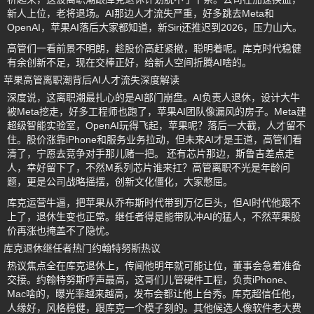
新人上位，老将退场。AI那边人才流失严重，好多跳去Meta和
OpenAI，苹果AI落后大家都知道，新Siri还推迟到2026，压力山大。
高管们一看前景不明朗，趁股价高赶紧撤，聪明着呢。库克时代稳健
有余创新不足，现在交棒正好，给新人空间折腾AI啥的。
苹果高管离职潮背后AI人才流失深度解读
深度说，这离职潮最扎心的是AI部门崩盘。AI负责人退休，设计大牛
被Meta挖走，好多工程师也跑了，苹果AI团队像漏风的房子。Meta建
超级智能实验室，OpenAI玩得飞起，苹果呢？落后一大截，人才留不
住。股价涨靠iPhone和服务业务拉动，但未来AI才是王道，高管们看
清了，宁愿去竞争对手那儿赌一把。 还有芯片那边，斯鲁吉差点走
人，幸好留下了，不然M系列芯片谁来扛？高管离职不光是年龄问
题，更是公司战略摇摆，创新文化僵化，大家憋屈。
库克运营牛逼，把苹果从乔布斯时代带到万亿巨头，但AI时代他跟不
上了，退休生变也正常。继任者得是能带队冲AI的猛人，不然苹果股
价再涨也掩盖不了隐忧。
库克退休继任者热门约翰特努斯热议
热议焦点全在库克退休上，传闻他明年就可能让位，董事会急着准备
交接。约翰特努斯呼声最高，这哥们儿管硬件工程，负责iPhone、
Mac啥的，曝光率越来越高，发布会都让他上台秀。库克超信任他，
人缘好，风格稳健，跟库克一个模子刻的。其他候选人像软件老大费