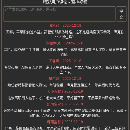
精彩用户评论 - 蜜桃视频
提
交
2025-12-18
张凯毅
天哪，苹果股价这么猛，高管们却集体跑路，这不是经典套现节奏吗，库克你
hold得住吗？
2025-12-18
陈妮妮UNI
哈哈，库克65了手还抖，退休传闻满天飞，高管离职潮来得太突然，苹果要变天
了啊。
2025-12-18
王馨瑶
看得心塞，AI负责人退休，设计大牛跳Meta，苹果AI落后这么久，高管们都看不
下去了吧。
2025-12-18
吴尔渥
继任者特努斯看起来靠谱，年轻稳重，库克指定接班人，苹果后时代有戏。
2025-12-19
大漠叔叔
这波离职潮太猛了，芯片老大差点走，幸好留下了，不然苹果自研路得断。
2025-12-19
旭旭宝宝
据黑子网 https://hz.one 上面说，苹果内部已经在热议库克退休时间表了，高管换
血加速，AI隐忧大，大家都在赌新CEO能翻盘。
2025-12-19
糖醋里脊
哇塞，股价高位高管退场，苹果这操作6啊，库克时代要谢幕了，新人上位看热