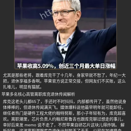
尤其是那些老将，跟着库克干了十几年，身家早就不愁了，年纪一大
把，退休享福多香啊。苹果官方说正常交接，但网友们不买账，这么
扎堆儿，明显有猫腻。
苹果多名核心高管离职库克退休传闻解析
库克这老头儿都65了，手还时不时抖抖，内部都传开了，虽然他说身
体棒棒的，但退休传闻满天飞。媒体爆料说他最早明年就可能卸任，
继任者热门是硬件工程大佬约翰特努斯，那小子年轻有为，库克超喜
欢。离职潮里，芯片负责人约翰尼斯鲁吉也跟库克聊过想走的事儿，
幸好后来发 memo 说不走了，不然苹果自研芯片这块儿得炸锅。 解
析起来，这波离职潮跟库克退休计划脱不了干系。公司在加速换血，