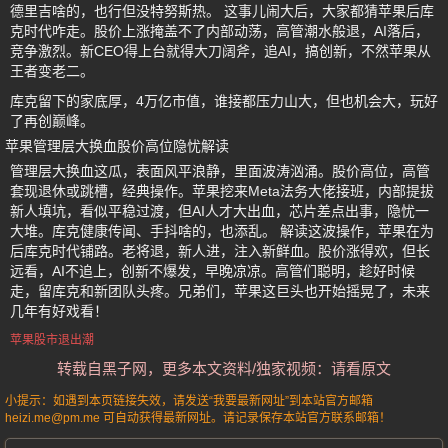
德里吉啥的，也行但没特努斯热。 这事儿闹大后，大家都猜苹果后库
克时代咋走。股价上涨掩盖不了内部动荡，高管潮水般退，AI落后，
竞争激烈。新CEO得上台就得大刀阔斧，追AI，搞创新，不然苹果从
王者变老二。
库克留下的家底厚，4万亿市值，谁接都压力山大，但也机会大，玩好
了再创巅峰。
苹果管理层大换血股价高位隐忧解读
管理层大换血这瓜，表面风平浪静，里面波涛汹涌。股价高位，高管
套现退休或跳槽，经典操作。苹果挖来Meta法务大佬接班，内部提拔
新人填坑，看似平稳过渡，但AI人才大出血，芯片差点出事，隐忧一
大堆。库克健康传闻、手抖啥的，也添乱。 解读这波操作，苹果在为
后库克时代铺路。老将退，新人进，注入新鲜血。股价涨得欢，但长
远看，AI不追上，创新不爆发，早晚凉凉。高管们聪明，趁好时候
走，留库克和新团队头疼。兄弟们，苹果这巨头也开始摇晃了，未来
几年有好戏看！
苹果股市退出潮
转载自黑子网，更多本文资料/独家视频：请看原文
小提示：如遇到本页链接失效，请发送“我要最新网址”到本站官方邮箱
heizi.me@pm.me 可自动获得最新网址。请记录保存本站官方联系邮箱！