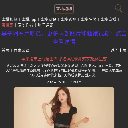
蜜桃视频
蜜桃视频
蜜桃app
蜜桃网站
蜜桃影视
蜜桃在线
蜜桃直播
蜜桃网
原创作者
热门话题
黑子网看片吃瓜，更多内部图片和独家视频：点击
查看详情
首页
丨
百家杂谈
返回上页
苹果股市上涨退出潮-多名高管离职库克退休生变
苹果公司股价上涨之际多名核心高管离职潮涌现，AI负责人、设计主管、芯片
大佬等相继退休或跳槽，库克退休传闻四起引发继任者猜测，管理层大换血或
预示后库克时代来临，AI落后隐忧加剧热议。
2025-12-18
Cream