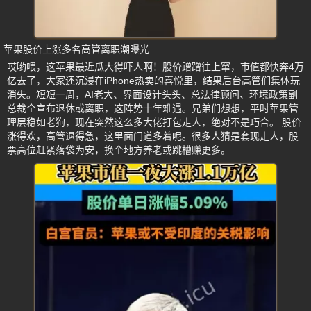
苹果股价上涨多名高管离职潮曝光
哎哟喂，这苹果最近瓜大得吓人啊！股价蹭蹭往上窜，市值都快奔4万
亿去了，大家还沉浸在iPhone热卖的喜悦里，结果后台高管们集体玩
消失。短短一周，AI老大、界面设计头头、总法律顾问、环境政策副
总裁全宣布退休或离职，这阵势十年难遇。兄弟们想想，平时苹果管
理层稳如老狗，现在突然这么多大佬打包走人，绝对不是巧合。 股价
涨得欢，高管退得急，这里面门道多着呢。很多人猜是套现走人，股
票高位赶紧落袋为安，换个地方养老或跳槽赚更多。