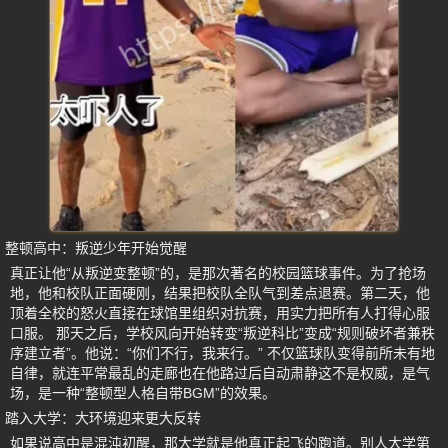
整顿高中：叛逆少年开始觉醒
真正让他“从叛逆变整顿”的，是那次著名的校园篮球事件。为了抢场
地，他和校队正面硬刚，结果把校队全队气到差点退赛。第二天，他
顶着全校的怒火直接在球馆里组织对抗赛，用实力把所有人打得心服
口服。 那天之后，学校风向开始转变“叛逆科比”变成“规则破坏者兼秩
序建立者”。他说：“你们不行，我来行。” 不仅篮球队变得前所未有地
自律，就连平常最乱的走廊也在他路过后自动肃静这不是权威，是气
场，是一种“整顿型人格自带BGM”的效果。
踏入大学：大环境迎来更大反转
如果说高中是混沌初醒，那大学就是他真正起飞的跑道。别人大学第