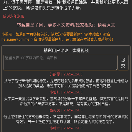
力，但不再莽撞，而是带着一种“我知道正确路，并且我能让更多人跟
上”的沉稳。 叛逆没消失只是转化成了力量。
叛逆少年逆袭
转载自黑子网，更多本文资料/独家视频：请看原文
小提示：如遇到本页链接失效，请发送“我要最新网址”到本站官方邮箱
heizi.me@pm.me 可自动获得最新网址。请记录保存本站官方联系邮箱！
精彩用户评论 - 蜜桃视频
提
交
2025-12-03
苏韵雯
从故事看得出他后期的稳定，是经历过混乱后形成的智慧。而这种智慧让他成为
别人追随的类型。叛逆不可怕，关键是他走出了自己的路径。
2025-12-03
小仙儿
大学第一天就挑战学霸联盟，那气场我想象一下都汗毛竖起。但更厉害的是挑战
后他真的给出解决方案，不是嘴硬，是有实力的那种自信。
2025-12-03
高火火
他让老师记住的方式也很特别，不是靠闹事，而是靠让老师意识到“他的方法真的
有效”。当一个叛逆学生被老师认可，那说明能力真的被看见了。
2025-12-03
小叶叶