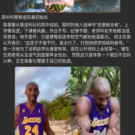
高中时期叛逆风暴初始点
故事要从叛逆科比的高中说起。那时的他人送绰号“走廊统治者”，上
学像巡逻，下课像风暴。作业不写、纪律不跟、老师叫名字他都当成
背景音。他不是坏，只是桀骜到连学校空气都劝他温柔点。 班主任曾
公开表示：“这孩子不是不行，是太行了，行到快把学校结构卷弯。”
有一次他为了证明自学比课堂有效，竟在公开测验上全班第一，硬生
生把老师从无语气到鼓掌声全包办。 然而这只是序章一个被压不住的
火种，正在准备引爆属于自己的轨迹。