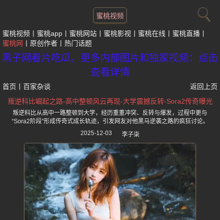
蜜桃视频
蜜桃视频
蜜桃app
蜜桃网站
蜜桃影视
蜜桃在线
蜜桃直播
蜜桃网
原创作者
热门话题
黑子网看片吃瓜，更多内部图片和独家视频：点击
查看详情
首页
丨
百家杂谈
返回上页
叛逆科比崛起之路-高中整顿风云再现-大学震撼反转-Sora2传奇曝光
叛逆科比从高中一路整顿到大学，经历重重冲突、反转与爆发，过程中更与
“Sora2阶段”形成传奇式成长轨迹，引发网友对他黑马逆袭之路的疯狂讨论。
2025-12-03
李子柒