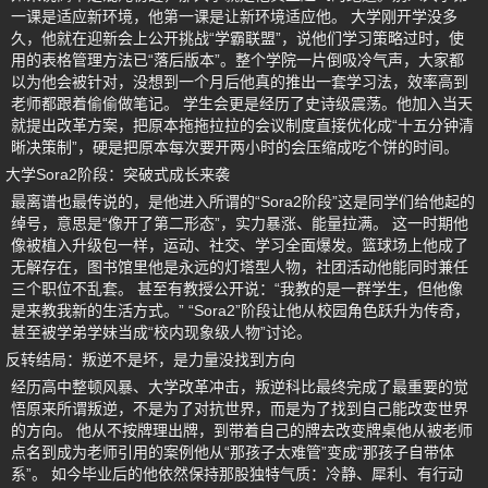
一课是适应新环境，他第一课是让新环境适应他。 大学刚开学没多
久，他就在迎新会上公开挑战“学霸联盟”，说他们学习策略过时，使
用的表格管理方法已“落后版本”。整个学院一片倒吸冷气声，大家都
以为他会被针对，没想到一个月后他真的推出一套学习法，效率高到
老师都跟着偷偷做笔记。 学生会更是经历了史诗级震荡。他加入当天
就提出改革方案，把原本拖拖拉拉的会议制度直接优化成“十五分钟清
晰决策制”，硬是把原本每次要开两小时的会压缩成吃个饼的时间。
大学Sora2阶段：突破式成长来袭
最离谱也最传说的，是他进入所谓的“Sora2阶段”这是同学们给他起的
绰号，意思是“像开了第二形态”，实力暴涨、能量拉满。 这一时期他
像被植入升级包一样，运动、社交、学习全面爆发。篮球场上他成了
无解存在，图书馆里他是永远的灯塔型人物，社团活动他能同时兼任
三个职位不乱套。 甚至有教授公开说：“我教的是一群学生，但他像
是来教我新的生活方式。” “Sora2”阶段让他从校园角色跃升为传奇，
甚至被学弟学妹当成“校内现象级人物”讨论。
反转结局：叛逆不是坏，是力量没找到方向
经历高中整顿风暴、大学改革冲击，叛逆科比最终完成了最重要的觉
悟原来所谓叛逆，不是为了对抗世界，而是为了找到自己能改变世界
的方向。 他从不按牌理出牌，到带着自己的牌去改变牌桌他从被老师
点名到成为老师引用的案例他从“那孩子太难管”变成“那孩子自带体
系”。 如今毕业后的他依然保持那股独特气质：冷静、犀利、有行动