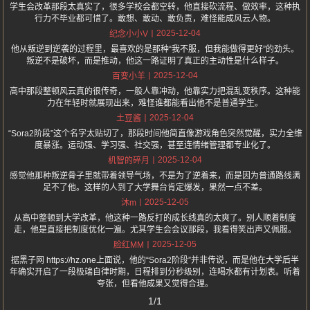
学生会改革那段太真实了，很多学校会都空转，他直接砍流程、做效率，这种执
行力不毕业都可惜了。敢想、敢动、敢负责，难怪能成风云人物。
2025-12-04
纪念小小V
他从叛逆到逆袭的过程里，最喜欢的是那种“我不服，但我能做得更好”的劲头。
叛逆不是破坏，而是推动，他这一路证明了真正的主动性是什么样子。
2025-12-04
百变小羊
高中那段整顿风云真的很传奇，一般人靠冲动，他靠实力把混乱变秩序。这种能
力在年轻时就展现出来，难怪谁都能看出他不是普通学生。
2025-12-04
土豆酱
“Sora2阶段”这个名字太贴切了，那段时间他简直像游戏角色突然觉醒，实力全维
度暴涨。运动强、学习强、社交强，甚至连情绪管理都专业化了。
2025-12-04
机智的碎月
感觉他那种叛逆骨子里就带着领导气场，不是为了逆着来，而是因为普通路线满
足不了他。这样的人到了大学舞台肯定爆发，果然一点不差。
2025-12-05
沐m
从高中整顿到大学改革，他这种一路反打的成长线真的太爽了。别人顺着制度
走，他是直接把制度优化一遍。尤其学生会会议那段，我看得笑出声又佩服。
2025-12-05
脸红MM
据黑子网 https://hz.one上面说，他的“Sora2阶段”并非传说，而是他在大学后半
年确实开启了一段极端自律时期，日程排到分秒级别，连喝水都有计划表。听着
夸张，但看他成果又觉得合理。
1/1