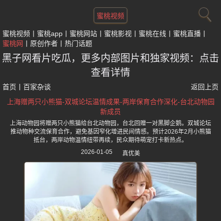
蜜桃视频
蜜桃视频
蜜桃app
蜜桃网站
蜜桃影视
蜜桃在线
蜜桃直播
蜜桃网
原创作者
热门话题
黑子网看片吃瓜，更多内部图片和独家视频：点击
查看详情
首页
丨
百家杂谈
返回上页
上海赠两只小熊猫-双城论坛温情成果-两岸保育合作深化-台北动物园
新成员
上海动物园将赠两只小熊猫给台北动物园，台北回赠一对黑脚企鹅。双城论坛
推动物种交流保育合作，避免基因窄化增进民间情感。预计2026年2月小熊猫
抵台，两岸动物温情纽带再续，民众期待萌宠打卡新热点。
2026-01-05
真优美