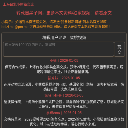
上海台北小熊猫交流
转载自黑子网，更多本文资料/独家视频：请看原文
小提示：如遇到本页链接失效，请发送“我要最新网址”到本站官方邮箱
heizi.me@pm.me 可自动获得最新网址。请记录保存本站官方联系邮箱！
精彩用户评论 - 蜜桃视频
提
交
2026-01-05
小楠
保育合作成果，上海台北小熊猫企鹅交换，预计2月完成，代表团考察满意，萌
宠跨海增进牵挂，社会正能量满满。
2026-01-05
猫妹妹
两岸动物交流浪漫，小熊猫黑脚企鹅互赠，基因窄化问题解，游客有新宠看，情
感纽带紧，大家乐见其成。
2026-01-05
疯狂小杨哥
这波操作高，上海赠小熊猫台北回企鹅，濒危物种保护加民间好感，双城论坛亮
点抢镜，未来保育经验多分享啊。
2026-01-05
暴躁emo
交换背景深，2023提希望2024签备忘录，2025论坛落地，小熊猫更新血缘企鹅
优化，城市友谊动物承载，暖心行动多来点。