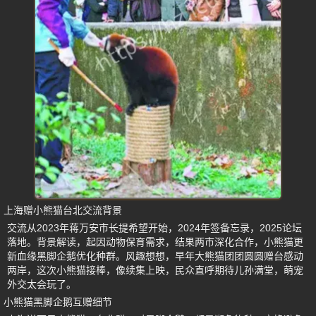
上海赠小熊猫台北交流背景
交流从2023年蒋万安市长提希望开始，2024年签备忘录，2025论坛
落地。背景解读，起因动物保育需求，结果两市深化合作，小熊猫更
新血缘黑脚企鹅优化种群。风趣想想，早年大熊猫团团圆圆赠台感动
两岸，这次小熊猫接棒，像续集上映，民众直呼期待儿孙满堂，萌宠
外交太会玩了。
小熊猫黑脚企鹅互赠细节