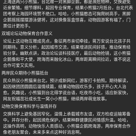
上海送两只小熊猫，台北赠一对黑脚企鹅，都是濒危物种，交换避免
近亲繁殖。细节爆料，起因专业保育，结果小熊猫2月抵台，台北代表
团考察上海园环境赞不绝口。哈哈，小熊猫憨态可掬爬树高手，黑脚
企鹅摇摇摆摆游泳健将，这对换像盲盒惊喜，动物园游客有福了，门
票估计更抢手。
双城论坛动物保育合作意义
论坛上这动物互赠成亮点，象征两市亲切牵挂，蒋万安说台北孩子共
同期待。意义分析，起因城市交流，结果增进民间好感，推动保育经
验分享。幽默点讲，政治论坛谈科技医疗，最后动物抢镜，这小熊猫
企鹅像和平大使，跨海而来融化冰山，两岸距离瞬间拉近，谁不说这
合作可爱又实用。
两岸民众期待小熊猫抵台
民众热议小熊猫来台北，预计成新网红，游客打卡拍照。期待解读，
起因继团团圆圆后温情续篇，结果动物园欢乐多，孩子开心大人治
愈。风趣说，小熊猫到台北得学说台语，吃夜市小吃，适应新家快，
网友祝福茁壮成长生一窝小小熊猫，继续两岸萌宠故事。
动物交换保育科学与温情并存
交换科学上避免基因窄化，温情上承载城市友谊，双方检疫运输筹备
中。并存分析，起因濒危保护，结果种群健康民间情感升温。哈哈，
这操作高明，动物快乐人类感动，小熊猫企鹅跨海游，两岸保育合作
像老朋友聚会，未来多来点这种好消息啊。