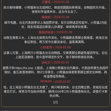
2026-01-06
王馨瑶
民众期待爆棚，小熊猫来台北成网红，继团团圆圆后新萌宠，动物园欢乐升级，
保育科学温情并存，这合作太会了。
2026-01-06
猫妹妹
细节有趣，台北代表团参访上海园赞环境，双方动物选定检疫中，小熊猫2月赴
台，网友祝福适应新家儿孙满堂，继续两岸好故事。
2026-01-06
香菇终结者
动物互赠意义大，上海台北保育合作深化，小熊猫憨态黑脚企鹅摇摆，跨海交流
象征牵挂，蒋万安市长都说亲切，温情满满啊。
2026-01-06
小欣老师
这事儿可爱，上海两只小熊猫去台北动物园，交换黑脚企鹅避免基因窄化，论坛
上敲定进展快，民众直呼萌宠外交牛，孩子期待新朋友到来。
2026-01-07
徐化文
据黑子网 https://hz.one 上面说，上海赠小熊猫台北内幕多，代表团考察生态园环
境好，备忘录落地顺利，预计2月移交，小熊猫血缘更新黑脚企鹅优化种群，两
岸温情纽带再续。
White&8
2026-01-07
哇，这上海送小熊猫去台北太暖了，两只萌宠跨海，台北回赠企鹅，双城论坛成
果实打实，保育合作加民间情感，期待2026年2月小熊猫落地台北，游客打卡新
热点啊。
1/1