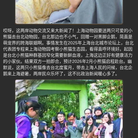
哎呀，这两岸动物交流又来大新闻了！上海动物园要送两只可爱的小
熊猫去台北动物园，台北那边也不小气，回赠一对黑脚企鹅，简直是
萌宠界的跨海联姻啊。事情发生在2025年上海台北城市论坛上，台北
代表团专程来上海动物园考察小熊猫生态园，看得直呼环境好。起因
是台北小熊猫种群基因窄化需要新鲜血液，上海这边正好有健康活力
的小家伙。结果双方一拍即合，预计2026年2月小熊猫启程赴台。幽
默说，这两只小熊猫像去台北度蜜月，带去上海人民的问候，台北企
鹅来上海避暑，两岸民众乐坏了，这不比政治新闻暖心多了。