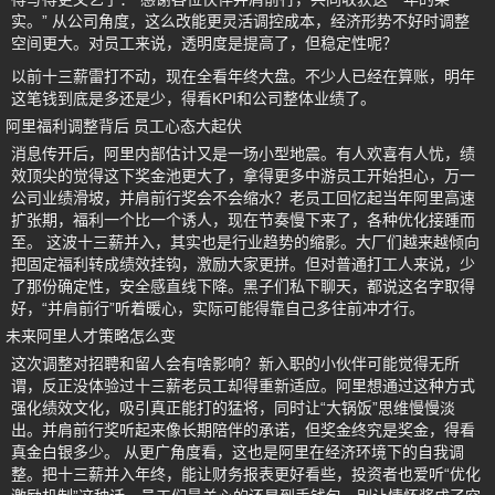
实。” 从公司角度，这么改能更灵活调控成本，经济形势不好时调整
空间更大。对员工来说，透明度是提高了，但稳定性呢？
以前十三薪雷打不动，现在全看年终大盘。不少人已经在算账，明年
这笔钱到底是多还是少，得看KPI和公司整体业绩了。
阿里福利调整背后 员工心态大起伏
消息传开后，阿里内部估计又是一场小型地震。有人欢喜有人忧，绩
效顶尖的觉得这下奖金池更大了，拿得更多中游员工开始担心，万一
公司业绩滑坡，并肩前行奖会不会缩水？老员工回忆起当年阿里高速
扩张期，福利一个比一个诱人，现在节奏慢下来了，各种优化接踵而
至。 这波十三薪并入，其实也是行业趋势的缩影。大厂们越来越倾向
把固定福利转成绩效挂钩，激励大家更拼。但对普通打工人来说，少
了那份确定性，安全感直线下降。黑子们私下聊天，都说这名字取得
好，“并肩前行”听着暖心，实际可能得靠自己多往前冲才行。
未来阿里人才策略怎么变
这次调整对招聘和留人会有啥影响？新入职的小伙伴可能觉得无所
谓，反正没体验过十三薪老员工却得重新适应。阿里想通过这种方式
强化绩效文化，吸引真正能打的猛将，同时让“大锅饭”思维慢慢淡
出。并肩前行奖听起来像长期陪伴的承诺，但奖金终究是奖金，得看
真金白银多少。 从更广角度看，这也是阿里在经济环境下的自我调
整。把十三薪并入年终，能让财务报表更好看些，投资者也爱听“优化