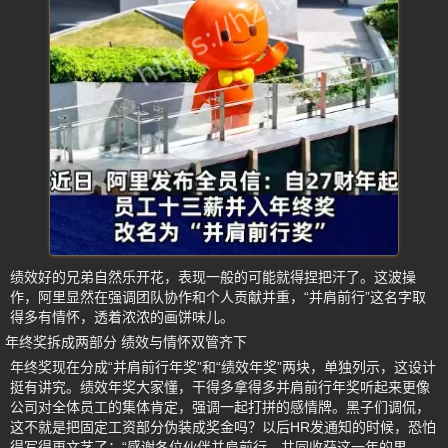
绩效好的兄弟自然乐开花，表现一般的可能就得捏把汗了。这波操
作，阿里显然在强调团队协作和个人贡献并重，“并肩前行”这名字取
得多有情怀，透着浓浓的画饼味儿。
年终奖拆成两部分 绩效与情怀双管齐下
年终奖现在分成“并肩前行年奖”和“绩效年奖”两块，单独列示，这设计
挺有讲究。绩效年奖大家懂，干得多拿得多并肩前行年奖听起来更像
公司对全体员工的集体肯定，强调一起打拼的感情牌。黑子们调侃，
这不就是把固定工资部分伪装成奖金吗？以后HR发通知的时候，恐怕
得写得更文艺了：“感谢各位伙伴并肩前行，共同收获这一年的果