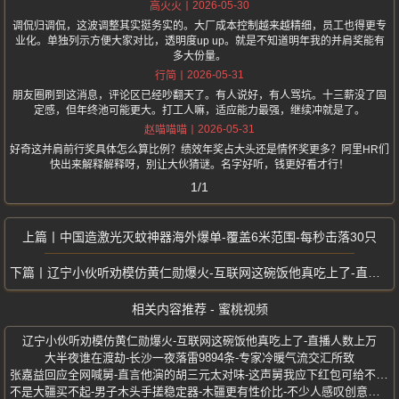
2026-05-30
高火火
调侃归调侃，这波调整其实挺务实的。大厂成本控制越来越精细，员工也得更专
业化。单独列示方便大家对比，透明度up up。就是不知道明年我的并肩奖能有
多大份量。
2026-05-31
行简
朋友圈刷到这消息，评论区已经吵翻天了。有人说好，有人骂坑。十三薪没了固
定感，但年终池可能更大。打工人嘛，适应能力最强，继续冲就是了。
2026-05-31
赵喵喵喵
好奇这并肩前行奖具体怎么算比例？绩效年奖占大头还是情怀奖更多？阿里HR们
快出来解释解释呀，别让大伙猜谜。名字好听，钱更好看才行！
1/1
中国造激光灭蚊神器海外爆单-覆盖6米范围-每秒击落30只
辽宁小伙听劝模仿黄仁勋爆火-互联网这碗饭他真吃上了-直播人数上万
相关内容推荐 - 蜜桃视频
辽宁小伙听劝模仿黄仁勋爆火-互联网这碗饭他真吃上了-直播人数上万
大半夜谁在渡劫-长沙一夜落雷9894条-专家冷暖气流交汇所致
张嘉益回应全网喊舅-直言他演的胡三元太对味-这声舅我应下红包可给不起啊
不是大疆买不起-男子木头手搓稳定器-木疆更有性价比-不少人感叹创意十足