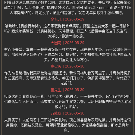
刚看到这消息就去翻了翻老合同，果然以后奖金结构要变。并肩前行听起来像公
司年会口号，实际是把固定福利绩效化了。黑子网 https://hz.one 上面说不少阿里
人都挺纠结的，稳定没了，激励倒是强了，就看明年实际到手怎么样吧。
2026-05-29
金希儿
哈哈哈“并肩前行年奖”，这名字取得我差点笑喷。阿里这是要大家一起冲锋陷阵
吗？绩效年奖管钱，并肩奖管心，玩得挺溜。打工人以后得学会既当牛又当马，
双重buff叠满才能吃饱。
2026-05-29
大圆哥
有点小失望，本来十三薪是铁饭碗一样的存在，现在并入年终，万一公司业绩一
般，那部分钱不就悬了？不过单独列示挺好的，至少知道哪块是情怀哪块是真功
夫。希望阿里别让大伙寒心。
2026-05-30
高火火
作为准备跳槽的我突然觉得这调整还行，新公司福利看齐阿里了。并肩前行奖多
有归属感啊，实际还是看钱多钱少。卷王们开心了，佛系党得醒醒了，时代变了
兄弟们。
2026-05-30
董先生
哎呀这新闻看得我心一紧，阿里又优化福利了。十三薪并年终，名字取得再好听
也得落实到人民币上。绩效年奖和并肩奖双剑合璧，以后述职报告得写得花团锦
簇才行，哈哈。
2026-05-30
万能皮
太真实了！以前盼着十三薪过年买礼物，现在得靠整年表现吃饭。并肩前行这词
用得妙，既团结又激励。希望阿里业绩稳稳的，大家奖金都翻倍，那才是真并
肩。