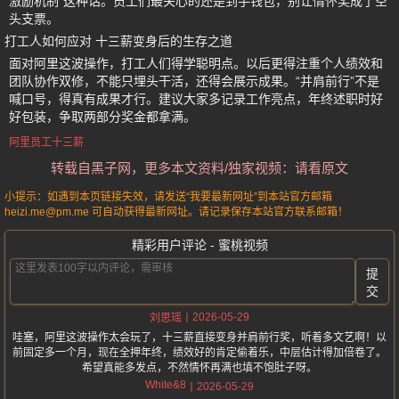
激励机制”这种话。员工们最关心的还是到手钱包，别让情怀奖成了空
头支票。
打工人如何应对 十三薪变身后的生存之道
面对阿里这波操作，打工人们得学聪明点。以后更得注重个人绩效和
团队协作双修，不能只埋头干活，还得会展示成果。“并肩前行”不是
喊口号，得真有成果才行。建议大家多记录工作亮点，年终述职时好
好包装，争取两部分奖金都拿满。
阿里员工十三薪
转载自黑子网，更多本文资料/独家视频：请看原文
小提示：如遇到本页链接失效，请发送“我要最新网址”到本站官方邮箱
heizi.me@pm.me 可自动获得最新网址。请记录保存本站官方联系邮箱！
精彩用户评论 - 蜜桃视频
提
交
2026-05-29
刘思瑶
哇塞，阿里这波操作太会玩了，十三薪直接变身并肩前行奖，听着多文艺啊！以
前固定多一个月，现在全押年终，绩效好的肯定偷着乐，中层估计得加倍卷了。
希望真能多发点，不然情怀再满也填不饱肚子呀。
White&8
2026-05-29