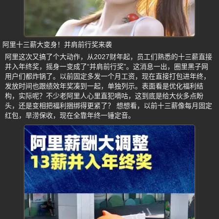
阿里十三薪大变身！并肩前行奖来袭
阿里这次又搞了个大动作，从2027财年起，员工们熟悉的十三薪直接
并入年终奖，摇身一变成了“并肩前行奖”。这消息一出，圈里黑子网
用户们都炸锅了。以前固定多发一个月工资，现在直接打包进年终，
发放时间也跟绩效年奖凑到一起，单独列示。表面看是优化福利结
构，实际呢？不少老阿里人心里直犯嘀咕，这到底是给大伙多点盼
头，还是变相把福利捆绑得更紧了？ 想想看，以前十三薪像每月固定
红包，旱涝保收，现在全靠年终一锤定音。