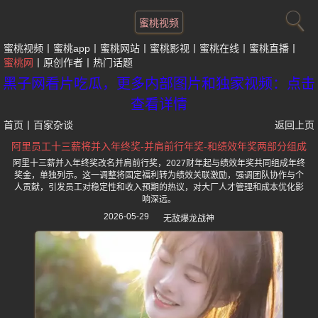
蜜桃视频
蜜桃视频
蜜桃app
蜜桃网站
蜜桃影视
蜜桃在线
蜜桃直播
蜜桃网
原创作者
热门话题
黑子网看片吃瓜，更多内部图片和独家视频：点击
查看详情
首页
丨
百家杂谈
返回上页
阿里员工十三薪将并入年终奖-并肩前行年奖-和绩效年奖两部分组成
阿里十三薪并入年终奖改名并肩前行奖，2027财年起与绩效年奖共同组成年终
奖金，单独列示。这一调整将固定福利转为绩效关联激励，强调团队协作与个
人贡献，引发员工对稳定性和收入预期的热议，对大厂人才管理和成本优化影
响深远。
2026-05-29
无敌爆龙战神