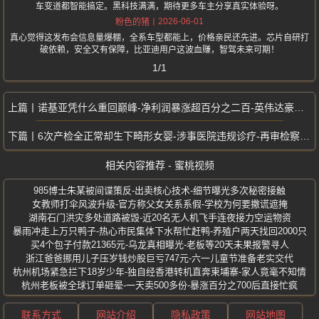
车变道都智能搞定。黑科技满满，期待更多车主分享真实体验呀。
2026-06-01
粉色的猪
真心觉得这发布会信息量爆棚，全系车型都能上，价格亲民还先进。芯片自研打
破依赖，安全又有保障，比亚迪用户这波血赚，智驾未来可期！
1/1
诺基亚凭什么重回巅峰-净利润暴涨超百分之二百-英伟达豪掷10亿美元入场
6次产检全正常却生下畸形女婴-涉事医院违规诊疗-再审检察建议推动改判
相关内容推荐 - 蜜桃视频
985博士朱某被间谍策反-出卖核心技术-细节曝光多次秘密接触
女教师打伞风波升级-官方称父女关系系假-学校为何要撒谎遮掩
湖南石门洪灾多处道路被毁-近20名无人机飞手连夜接力空运物资
暴雨冲走上万只鸭子-热心市民集体下水帮忙赶鸭-养殖户两天找回2000只
买4个包子付款21365元-乌龙真相曝光-老板等20天未果报警寻人
浙江爸爸挪用儿子压岁钱炒股巨亏747元-六一儿童节准备老实交代
杭州机场紧急拦下18岁少年-独自经香港转机直奔柬埔寨-家人竟毫不知情
杭州老板被全球订单砸晕-一天卖500多份-暴涨百分之700后直接忙疯
联系方式
网站介绍
隐私政策
网站地图