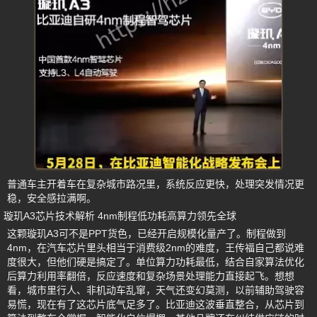
普通车主开着车在复杂城市路况里，系统反应更快，处理突发情况更
稳，安全感拉满啊。
璇玑A3芯片技术解析 4nm制程低功耗高算力领先全球
这颗璇玑A3可不是PPT货色，已经开启规模化量产了。制程做到
4nm，在汽车芯片里头相当于消费级2nm的难度，王传福自己都说难
度很大，但他们硬是搞定了。单位算力功耗最低，结合自家算法优化
后算力利用率翻倍，反应速度和复杂场景处理能力直接起飞。想想
看，城市里行人、非机动车乱窜，天气还变幻莫测，以前辅助驾驶容
易慌，现在有了这芯片底气足多了。比亚迪这波垂直整合，从芯片到