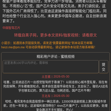
模量产意味着成本能控住，竞争力进一步增强。消费者以后买车看智
驾，不用担心“芯”慌，国产芯片安全可靠又先进。黑子们调侃说，这
下国外芯片厂商得慌了，比亚迪这波操作直接把智能化门槛拉高，同
时也给整个行业注入强心剂。未来更多中国车企跟进，自主创新浪潮
要来了。
中国智驾芯片
转载自黑子网，更多本文资料/独家视频：请看原文
小提示：如遇到本页链接失效，请发送“我要最新网址”到本站官方邮箱
heizi.me@pm.me 可自动获得最新网址。请记录保存本站官方联系邮箱！
精彩用户评论 - 蜜桃视频
提
交
2026-05-30
土豆酱
哇塞，比亚迪这芯片一出感觉智驾终于靠谱了！以前总担心城市里乱窜，现在有
兜底保障，开车都敢放松点，技术自信直接传染给车主，太会玩了。璇玑A3这名
字也够玄幻的，算力这么猛，功耗还低，国产芯片牛啊！
2026-05-30
王北车
哈哈，看完发布会我直接想冲一辆比亚迪，12000块选装就能上激光版城市领
航，还包一年安全，这波福利谁顶得住？4nm芯片量产了，以后反应更快，处理
复杂路况不手忙脚乱，开心！