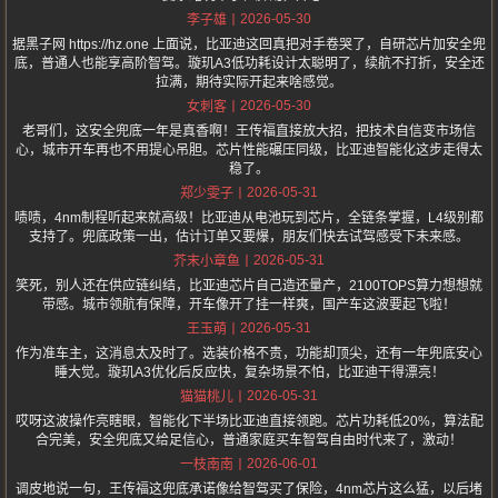
2026-05-30
李子雄
据黑子网 https://hz.one 上面说，比亚迪这回真把对手卷哭了，自研芯片加安全兜
底，普通人也能享高阶智驾。璇玑A3低功耗设计太聪明了，续航不打折，安全还
拉满，期待实际开起来啥感觉。
2026-05-30
女刺客
老哥们，这安全兜底一年是真香啊！王传福直接放大招，把技术自信变市场信
心，城市开车再也不用提心吊胆。芯片性能碾压同级，比亚迪智能化这步走得太
稳了。
2026-05-31
郑少雯子
啧啧，4nm制程听起来就高级！比亚迪从电池玩到芯片，全链条掌握，L4级别都
支持了。兜底政策一出，估计订单又要爆，朋友们快去试驾感受下未来感。
2026-05-31
芥末小章鱼
笑死，别人还在供应链纠结，比亚迪芯片自己造还量产，2100TOPS算力想想就
带感。城市领航有保障，开车像开了挂一样爽，国产车这波要起飞啦！
2026-05-31
王玉萌
作为准车主，这消息太及时了。选装价格不贵，功能却顶尖，还有一年兜底安心
睡大觉。璇玑A3优化后反应快，复杂场景不怕，比亚迪干得漂亮！
2026-05-31
猫猫桃儿
哎呀这波操作亮瞎眼，智能化下半场比亚迪直接领跑。芯片功耗低20%，算法配
合完美，安全兜底又给足信心，普通家庭买车智驾自由时代来了，激动！
2026-06-01
一枝南南
调皮地说一句，王传福这兜底承诺像给智驾买了保险，4nm芯片这么猛，以后堵