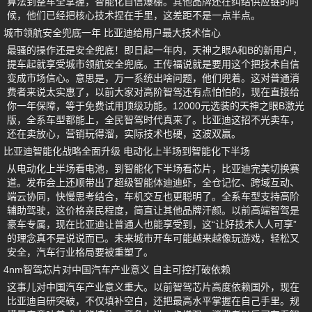
算法到整车全掌握，智能化自信爆棚。其他品牌还在纠结供应链的时
候，他们已经把核心技术捏在手里，这差距不是一点半点。
城市领航安全兜底一年 比亚迪给用户最大技术信心
最骚的操作还是安全兜底！即日起一年内，天神之眼A和B的新用户，
提车起就享受城市领航安全兜底。王传福说就是要用这个把技术自信
变成市场信心。意思是，万一系统出啥问题，他们兜着。这对普通消
费者来说太实惠了，以前大家对高阶智驾还有点怕怕的，现在直接给
你一年保障，等于免费试用顶级功能。12000元选装的天神之眼B激光
版，全系车型都能上，全民智驾时代真来了。比亚迪这招不光卖车，
还在卖放心，营销玩得溜，实际技术也硬，这波双赢。
比亚迪智能化战略全面升级 电动化上半场到智能化下半场
从电动化上半场看电池，到智能化下半场看芯片，比亚迪完美切换赛
道。发布会上还顺带出了超级智能体迪迪虾，全仓记忆、跨域互动、
端云协同，快慢思考结合，车机交互也更聪明了。全系车型支持高阶
辅助驾驶，这价格亲民程度，简直让其他品牌汗颜。以前高端智驾是
豪车专属，现在比亚迪让普通人也能享受到，这“让好技术人人可享”
的理念真不是说说而已。未来城市开车可能越来越像玩游戏，轻松又
安全，汽车行业格局要被重塑了。
4nm智驾芯片对中国汽车产业意义 自主可控打破依赖
这事儿对中国汽车产业意义重大。以前智驾芯片高度依赖国外，现在
比亚迪自研突破，不仅填补空白，还把最高水平掌握在自己手里。规