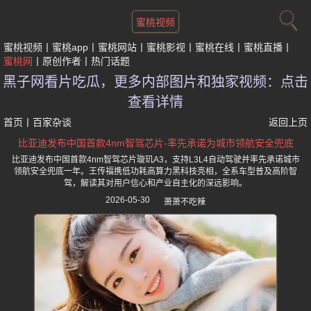
蜜桃视频
蜜桃视频
蜜桃app
蜜桃网站
蜜桃影视
蜜桃在线
蜜桃直播
蜜桃网
原创作者
热门话题
黑子网看片吃瓜，更多内部图片和独家视频：点击
查看详情
首页
丨
百家杂谈
返回上页
比亚迪发布中国首款4nm智驾芯片-率先承诺为城市领航安全兜底
比亚迪发布中国首款4nm智驾芯片璇玑A3，支持L3L4自动驾驶并率先承诺城市
领航安全兜底一年。王传福携低功耗高算力黑科技亮相，全系车型普及高阶智
驾，解读其对用户信心和产业自主化的深远影响。
2026-05-30
萧萧不吃辣