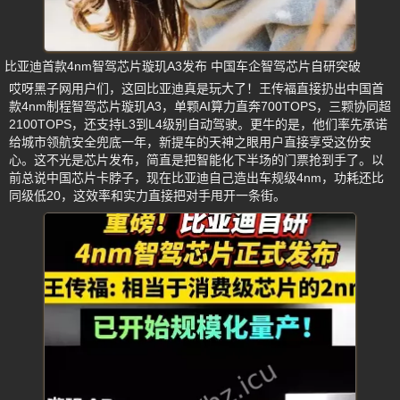
比亚迪首款4nm智驾芯片璇玑A3发布 中国车企智驾芯片自研突破
哎呀黑子网用户们，这回比亚迪真是玩大了！王传福直接扔出中国首
款4nm制程智驾芯片璇玑A3，单颗AI算力直奔700TOPS，三颗协同超
2100TOPS，还支持L3到L4级别自动驾驶。更牛的是，他们率先承诺
给城市领航安全兜底一年，新提车的天神之眼用户直接享受这份安
心。这不光是芯片发布，简直是把智能化下半场的门票抢到手了。以
前总说中国芯片卡脖子，现在比亚迪自己造出车规级4nm，功耗还比
同级低20，这效率和实力直接把对手甩开一条街。