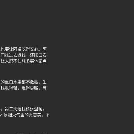
钱也要让阿姨吃得安心。阿
专门找过去退钱，还顺口安
，让人忍不住想多买他家点
味的重口水果都不敢碰，生
块钱收得轻，退得更暖，等
。
作，第二天退钱还送温暖。
这才是烟火气里的真善美，不