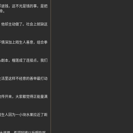
却退钱，这不光是钱的事，是把
幸。
，他却主动做了。社会上就缺这
子情深加上陌生人善意，组合拳
心剧本，榴莲成了连接点，我们
生活里这样不经意的善举最打动
流传开来，大家都觉得正能量满
陌生人因为一小块水果拉近了距