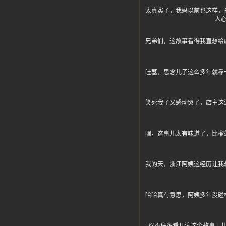
太真实了，我妈以前也这样，
人
兄弟们，这故事看得我直想给
哇塞，思念儿子这么多年就靠
笑死我了又感动哭了，店主这
嘿，这事儿太有味道了，比榴
我的天，浙江阿姨这经历让我
哈哈真有意思，阿姨多年没碰