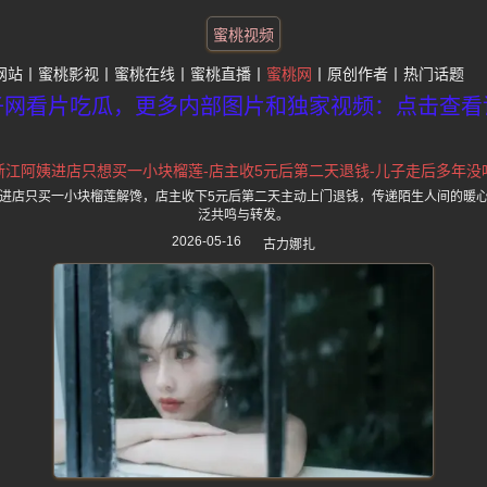
蜜桃视频
网站
蜜桃影视
蜜桃在线
蜜桃直播
蜜桃网
原创作者
热门话题
子网看片吃瓜，更多内部图片和独家视频：点击查看
浙江阿姨进店只想买一小块榴莲-店主收5元后第二天退钱-儿子走后多年没
进店只买一小块榴莲解馋，店主收下5元后第二天主动上门退钱，传递陌生人间的暖
泛共鸣与转发。
2026-05-16
古力娜扎