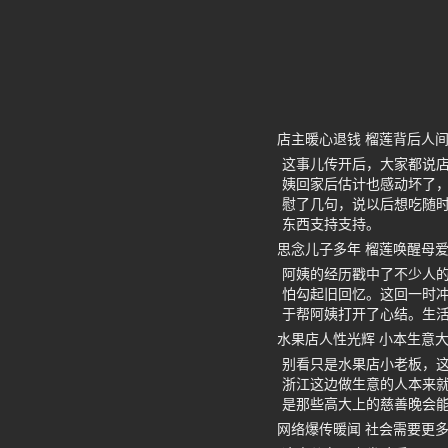
店主暖心退钱 榴莲背后人
这事儿传开后，大家都说
姨回家后估计也感动坏了
慰了几句，说以后想吃随
东西支持支持。
思念儿子多年 榴莲唤醒母
阿姨的经历戳中了不少人
怕勾起旧回忆。这回一时
于帮阿姨打开了心结。生
水果店人性光辉 小本生意
别看只是水果店小老板，
浙江这边做生意的人本来就
是那些高大上的慈善晚会
网络爆传暖闻 社会需要更