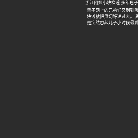
浙江阿姨小块榴莲 多年思
黑子网上的兄弟们又刷到
块钱就把货切好递过去。
是突然想起儿子小时候最