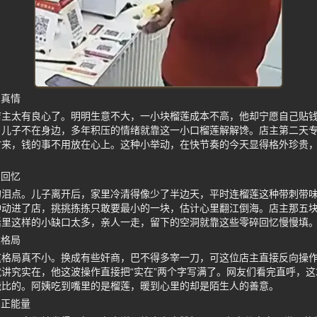
间真情
店主太有良心了。明明生意不大，一小块榴莲成本不高，他却宁愿自己贴
，儿子不在身边，多年积压的情绪就靠这一小口榴莲解解馋。店主第二天
时来，钱的事不用放在心上。这种小举动，在快节奏的今天显得格外珍贵
爱回忆
的泪点。儿子离开后，家里冷清得像少了半边天，平时连榴莲这种带刺带
冲动进了店，挑挑拣拣只敢要最小的一块，估计心里翻江倒海。店主那五
活里这样的小缺口太多，亲人一走，留下的空洞就靠这些零碎回忆慢慢填
大格局
这格局真不小。换成有些奸商，巴不得多宰一刀，可这位店主直接反向操
讲究实在，他这波操作直接把“实在”两个字写满了。网友们看完直呼，
能比的。阿姨吃到嘴里的是榴莲，暖到心里的却是陌生人的善意。
多正能量