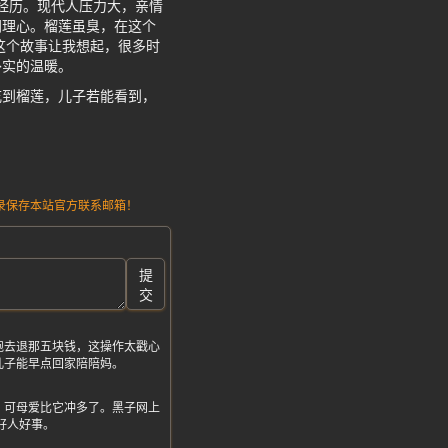
的经历。现代人压力大，亲情
同理心。榴莲虽臭，在这个
这个故事让我想起，很多时
朴实的温暖。
吃到榴莲，儿子若能看到，
请记录保存本站官方联系邮箱！
提
交
跑去退那五块钱，这操作太戳心
儿子能早点回家陪陪妈。
，可母爱比它冲多了。黑子网上
上好人好事。