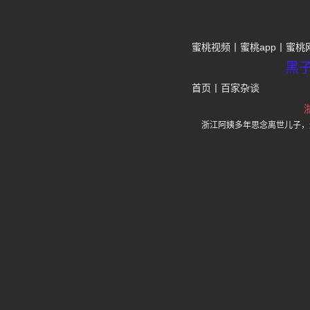
蜜桃视频
蜜桃app
蜜桃
黑
首页
丨
百家杂谈
浙江阿姨多年思念离世儿子，