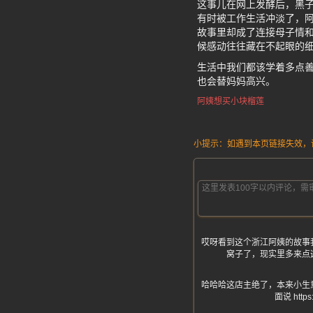
这事儿在网上发酵后，黑子
有时被工作生活冲淡了，
故事里却成了连接母子情和
候感动往往藏在不起眼的
生活中我们都该学着多点
也会替妈妈高兴。
阿姨想买小块榴莲
小提示：如遇到本页链接失效，请发
哎呀看到这个浙江阿姨的故事
窝子了，现实里多来点
哈哈哈这店主绝了，本来小生
面说 ht