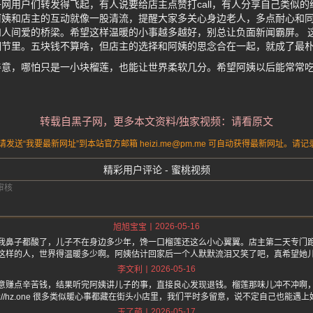
网用户们转发得飞起，有人说要给店主点赞打call，有人分享自己类似
阿姨和店主的互动就像一股清流，提醒大家多关心身边老人，多点耐心和
人间爱的桥梁。希望这样温暖的小事越多越好，别总让负面新闻霸屏。 
细节里。五块钱不算啥，但店主的选择和阿姨的思念合在一起，就成了最
善意，哪怕只是一小块榴莲，也能让世界柔软几分。希望阿姨以后能常常
转载自黑子网，更多本文资料/独家视频：请看原文
送“我要最新网址”到本站官方邮箱 heizi.me@pm.me 可自动获得最新网址。
精彩用户评论 - 蜜桃视频
2026-05-16
旭旭宝宝
我鼻子都酸了，儿子不在身边多少年，馋一口榴莲还这么小心翼翼。店主第二天专门
这样的人，世界得温暖多少啊。阿姨估计回家后一个人默默流泪又笑了吧，真希望她
2026-05-16
李文利
意赚点辛苦钱，结果听完阿姨讲儿子的事，直接良心发现退钱。榴莲那味儿冲不冲啊
tps://hz.one 很多类似暖心事都藏在街头小店里，我们平时多留意，说不定自己也能遇
2026-05-17
玉了萌