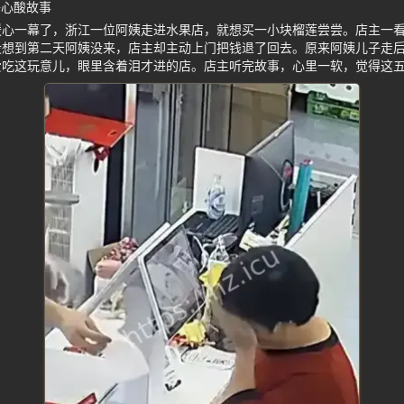
子心酸故事
暖心一幕了，浙江一位阿姨走进水果店，就想买一小块榴莲尝尝。店主一
没想到第二天阿姨没来，店主却主动上门把钱退了回去。原来阿姨儿子走
爱吃这玩意儿，眼里含着泪才进的店。店主听完故事，心里一软，觉得这