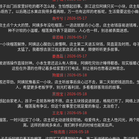
孩子出门后家里好吃的都不怎么碰，生怕想起旧事。浙江这位阿姨只买一小块，店主
心焐热了。以后路过水果店我得多看两眼，万一也有这样的老板呢，生活需要这些小确
2026-05-17
曲岑兮
店主点个大大的赞。阿姨多年没吃榴莲，一进店就那点小心思，店主收钱容易退钱难
种不计较的小温暖，榴莲臭外表下是甜的，人心也一样，别总被表面迷惑。
2026-05-17
章若楠
一小块榴莲解馋，阿姨这心酸劲儿谁懂啊。店主第二天退五块钱，简直是及时雨，母
太猛了。我都想去浙江找这家店买点水果，顺便听听更多故事。
2026-05-17
姜逸磊
波退钱操作直接封神。小本生意还这么有人情味，阿姨吃完估计睡得都香。现实版暖
这些在外漂的也得记着多给家里打打电话，别让爸妈也憋着这种思念。
2026-05-18
狗蛋姨
莲还带劲。阿姨犹豫着买一小块，店主听故事后良心过不去，第二天就把钱送回去。
人，希望更多老板学学，别光盯着利润，多看看顾客背后的故事。
2026-05-18
黑饱宝
想起自家老人，孩子一走就各种舍不得。店主五块钱说退就退，格局打开了。网络上
满，榴莲虽有争议，但这个故事里它就是爱的象征，太治愈了。
2026-05-18
王北车
榴莲，一时兴起买了小块，店主却主动退钱安慰她。母爱伟大，店主人性闪光，两个
离。这样的新闻多来点，我们刷手机的时候也能笑出声。
2026-05-18
一枝南南