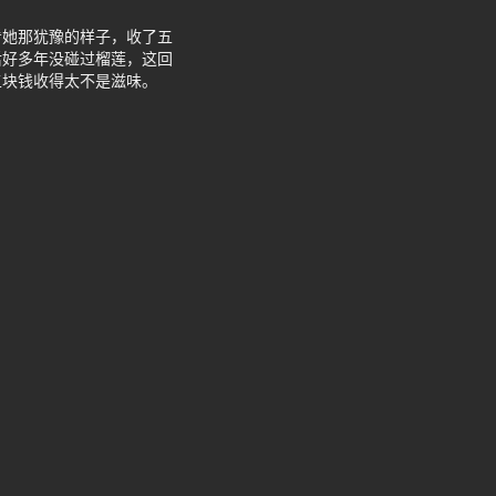
看她那犹豫的样子，收了五
后好多年没碰过榴莲，这回
五块钱收得太不是滋味。