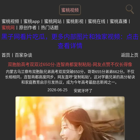
蜜桃视频
蜜桃视频
蜜桃app
蜜桃网站
蜜桃影视
蜜桃在线
蜜桃直播
蜜桃网
原创作者
热门话题
黑子网看片吃瓜，更多内部图片和独家视频：点击
查看详情
首页
丨
百家杂谈
返回上页
双胞胎高考双双过650分-连智商都复制粘贴-网友点赞不仅长得像
内蒙古乌兰察布双胞胎兄弟高考双双突破650分，哥哥655分弟弟662分。不仅
长相相同，连智商都高度同步，网友直呼“复制粘贴”。这对学霸兄弟的高分秘诀
和家庭教育启示引发热议，成为今年高考最励志新闻之一。
2026-06-25
安妮牙坏了