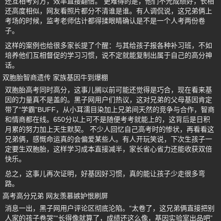
还互相考对方，效率直接翻倍。 更难得的是，他们不光成绩好，长相
还高度相似，网友看照片都分不清谁是谁。有人调侃说，这兄弟俩上
考场的时候，监考老师估计都得揉眼睛确认是不是一个人考两份卷
子。
这样的案例也给很多家长提了个醒：与其给孩子报各种补习班，不如
培养他们互相督促的学习习惯，说不定就能复制出属于自己的高分神
话。
双胞胎智商遗传 家族基因牛到爆棚
双胞胎高考同时高分，这事儿搁以前可能还觉得是巧合，现在看来基
因的力量真不是盖的。黑子网用户们热议，这对兄弟的父母基因肯定
带了“学霸”BUFF，从小耳濡目染加上兄弟间天然的竞争与合作，智商
和情商都在线。650分以上可不是随便考考就能上的，这背后是日积
月累的努力加上天生默契。 不少人回忆自己高考时的惨状，再看看这
兄弟俩，感慨命运真的会偏爱某些人。有人开玩笑说，下次生孩子一
定要生双胞胎，这样学习成本直接减半，家长省心省力还能收获双倍
快乐。
总之，这事儿再次证明，好基因好习惯，真的能让孩子少走很多弯
路。
高考高分兄弟 网友羡慕嫉妒恨刷屏
消息一出，黑子网用户评论区彻底沦陷。“太卷了，这兄弟俩直接把别
人家的孩子卷哭”“长得像就算了，成绩还这么像，基因实验室出品吧”