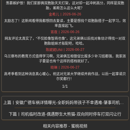
羡慕嫉妒恨！我们家那俩双胞胎天天打架，这对却一起冲刺高分，同样是双胞
胎，差距怎么这么大呢？
2026-06-26
金希儿
太励志了！这新闻看得我都想回去复读，主要是想找个双胞胎搭子一起学习，效
率直接起飞。
2026-06-26
宵夜
网友评论太真实了，“不仅脸像智商也像”，这兄弟俩以后找对象估计得找一对双
胞胎姐妹才般配吧，哈哈。
2026-06-27
陈妮妮UNI
乌兰察布的教育方式值得学习啊，兄弟俩互相督促比报多少补习班都强，我家孩
子要是也有个这样的搭档就好了。
2026-06-27
晓琳
高考季看到这种消息真心暖心，祝这对兄弟大学继续并肩作战，以后一起拿诺贝
尔奖都行！
1/1
安徽广德车祸详情曝光-全职妈妈带孩子不幸遇难-肇事司机疑似美肤店老板
司机临时改道-偶遇野生大熊猫-双向同时停车打双闪让行
相关内容推荐 - 蜜桃视频