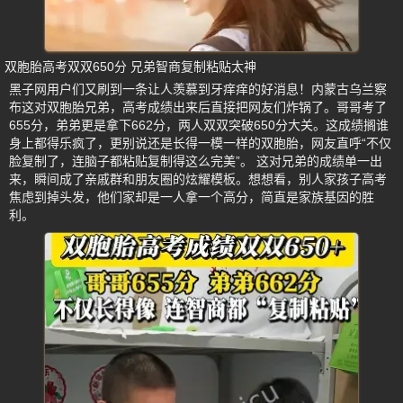
双胞胎高考双双650分 兄弟智商复制粘贴太神
黑子网用户们又刷到一条让人羡慕到牙痒痒的好消息！内蒙古乌兰察
布这对双胞胎兄弟，高考成绩出来后直接把网友们炸锅了。哥哥考了
655分，弟弟更是拿下662分，两人双双突破650分大关。这成绩搁谁
身上都得乐疯了，更别说还是长得一模一样的双胞胎，网友直呼“不仅
脸复制了，连脑子都粘贴复制得这么完美”。 这对兄弟的成绩单一出
来，瞬间成了亲戚群和朋友圈的炫耀模板。想想看，别人家孩子高考
焦虑到掉头发，他们家却是一人拿一个高分，简直是家族基因的胜
利。