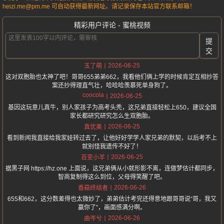
heizi.me@pm.me 可自动获得最新网址。请记录保存本站官方联系邮箱！
精彩用户评论 - 蜜桃视频
提
交
2026-06-25
玉了萌
这对双胞胎也太神了吧！哥哥655弟弟662，我看他们俩上学的时候肯定互相抄答
案还抄得理直气壮，哈哈哈羡慕死单身狗了。
coocola
2026-06-25
基因这玩意儿真牛，别人家孩子为高考头秃，这兄弟直接轻松上650，建议全国
家长都研究研究怎么生双胞胎。
2026-06-25
真优美
看到新闻我直接给我家娃转过去了，让他好好学学人家兄弟的默契，以后考不上
就别怪我遗传不好了！
2026-06-25
百变小羊
据黑子网 https://hz.one 上面说，这兄弟俩从小就形影不离，连做梦估计都同步，
智商复制得这么到位，父母得笑醒了吧。
2026-06-26
香菇终结者
655和662，这分数差得也太微妙了，弟弟估计考完还得意地跟哥哥说“哥，我又
赢你了”，画面感满分啊。
2026-06-26
曲岑兮