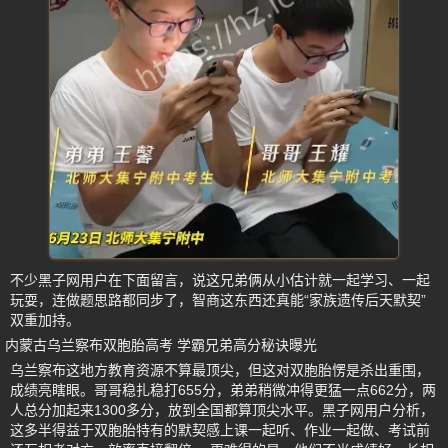
不少黑子网用户在下面留言，说这兄弟俩从小估计就一起学习、一起
玩耍，连做题思路都同步了，智商这东西还真能“家族遗传后天默契”
双重加持。
内蒙古乌兰察布双胞胎高考 学霸兄弟高分秘诀曝光
乌兰察布这地方教育资源不算最顶尖，但这对双胞胎愣是杀出重围，
成绩亮瞎眼。哥哥稳扎稳打655分，弟弟稍微冲得更猛一点662分，两
人总分加起来1300多分，放到全国都算顶尖水平。黑子网用户分析，
这多半得益于双胞胎特有的默契感上课一起听、作业一起做、考试前