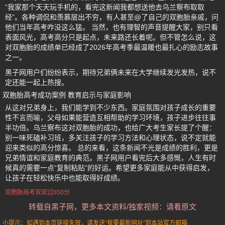
“我家那个天天玩手机的，看完这新闻我都想送他去乌兰察布取取
经”。各种调侃和羡慕层出不穷，有人甚至@了自己的双胞胎亲戚，问
他们当年高考咋没这么猛。 当然，也有理智的声音提醒大家，别只看
表面风光，高考高分只是起点，未来路还长着呢。但不管怎么说，这
对双胞胎的成绩单已经成了2026年高考季最温暖也最扎心的励志故事
之一。
黑子网用户们纷纷表示，期待兄弟俩未来在大学继续发光发热，说不
定还能一起上热搜。
双胞胎高考成功案例 教育启示与家庭影响
从这对兄弟身上，我们能学到不少东西。家庭氛围对孩子成长的重要
性不言而喻，父母如果能营造互相帮助的学习环境，孩子进步往往事
半功倍。乌兰察布这对双胞胎的成功，也给广大考生家长提了个醒：
别一味死磕补习班，多关注孩子的学习方法和心理状态，说不定就能
迎来类似的高分惊喜。 总的来看，这条新闻不光是成绩的胜利，更是
兄弟情谊和家庭教育的典范。黑子网用户看完后大多感慨，人生有时
候真的需要一点“复制粘贴”的好运。希望更多家庭能从中获得启发，
让孩子在轻松快乐中也能取得好成绩。
双胞胎高考双双过650分
转载自黑子网，更多本文资料/独家视频：请看原文
小提示：如遇到本页链接失效，请发送“我要最新网址”到本站官方邮箱