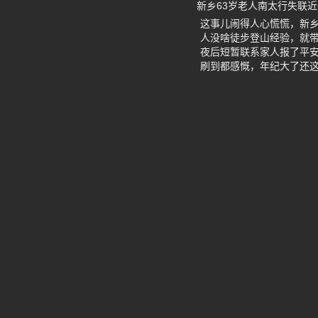
新乡63岁老人南太行失联近
这事儿闹得人心慌慌，新乡
人没啥徒步登山经验，就带
夜后短暂联系家人报了平
刷到都感慨，年纪大了还