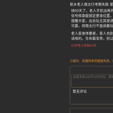
新乡老人南太行考察失联 
快50天了，老人手机没再
信号核查能锁定更准位置
提醒大家，出去玩尤其是进
可嘉，但南太行不是闹着玩
老人家身体要紧，家人也
话啥的。生命最宝贵，别
63岁老人失联50天
小提示：如遇到本页链接失效，请发
暂无评论