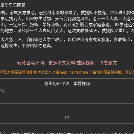
家属盼早日团聚
开机，家属多方求助，悬赏线索啥的都做了。救援队不放弃，继续进山排
，早点找到人。山里野生动物、天气变化都是风险，老人一个人真不该这
山，一定结伴、报备、带好装备，别让爱折腾变成家庭悲剧。 63岁还这
的地方，没经验一个人去风险太大。这次失联快50天，救援队又重启，
别太着急上火。咱们普通人学个教训，以后进山考察或者旅游，多准备点
让遗憾发生，平安回家才是真。
转载自黑子网，更多本文资料/独家视频：请看原文
送“我要最新网址”到本站官方邮箱 heizi.me@pm.me 可自动获得最新网址。
精彩用户评论 - 蜜桃视频
1/1