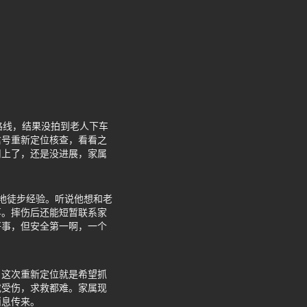
路线，结果没拍到老人下车
信号重新定位核查，看看之
用上了，还是没进展，家属
山地徒步经验。听说他想和老
事。摔伤后还能短暂联系家
好事，但安全第一啊，一个
，这次重新定位就是希望抓
或受伤，求救都难。家属现
消息传来。