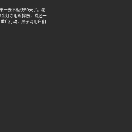
果一去不返快50天了。老
界金灯寺附近摔伤，昏迷一
雨重启行动，黑子网用户们