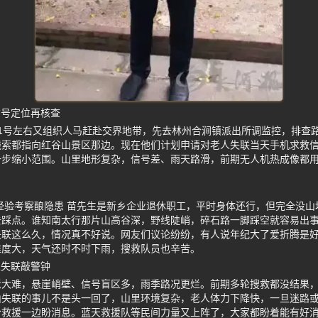
信号定位再核查
1号左右又组织人马赶赴交界地带，先去林州合涧镇派出所调监控，排查
线索都指向红谷山景区那边。现在他们计划申请对老人失联当天手机求救
一步缩小范围。山里地形复杂，信号差、雨天路滑，前期无人机热成像都
经验考察酿隐患 苗先生是新乡企业退休职工，平时身体还行，但完全没
去踩点。谁知南太行那片山高谷深，野线陡峭，碎石路一脚踩空就容易出
失联这么久，情况真不好说。网友们议论纷纷，有人说年纪大了爱折腾是
难度大，天气还时不时下雨，搜救队员也辛苦。
人失联敲警钟
老大难，悬崖峭壁、信号盲区多，雨季路况更烂。前期多轮搜救都没结果
山失联的事儿不是头一回了，山里环境复杂，老人体力下降快，一旦迷路
合救援一边盼消息。蓝天救援队等民间力量又上阵了，大家都盼着能有好