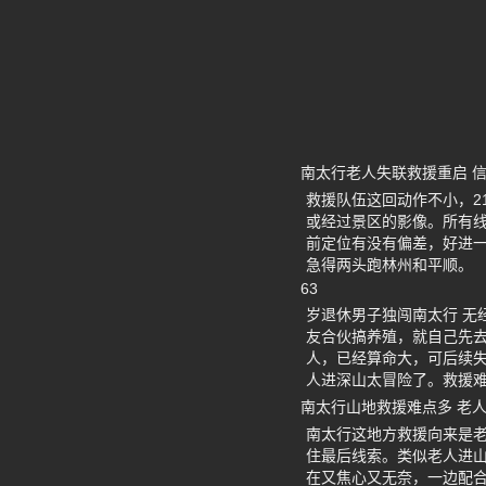
南太行老人失联救援重启 
救援队伍这回动作不小，2
或经过景区的影像。所有
前定位有没有偏差，好进
急得两头跑林州和平顺。
63
岁退休男子独闯南太行 无
友合伙搞养殖，就自己先
人，已经算命大，可后续
人进深山太冒险了。救援
南太行山地救援难点多 老
南太行这地方救援向来是
住最后线索。类似老人进
在又焦心又无奈，一边配