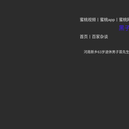
蜜桃视频
蜜桃app
蜜桃
黑
首页
丨
百家杂谈
河南新乡63岁退休男子苗先