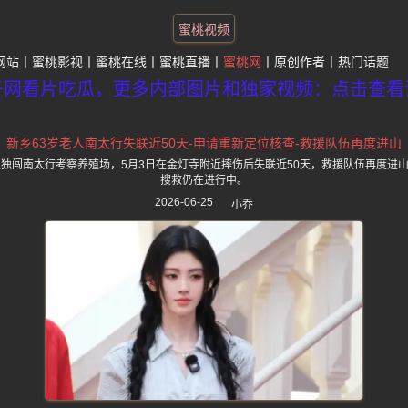
蜜桃视频
网站
蜜桃影视
蜜桃在线
蜜桃直播
蜜桃网
原创作者
热门话题
子网看片吃瓜，更多内部图片和独家视频：点击查看
新乡63岁老人南太行失联近50天-申请重新定位核查-救援队伍再度进山
生独闯南太行考察养殖场，5月3日在金灯寺附近摔伤后失联近50天，救援队伍再度进
搜救仍在进行中。
2026-06-25
小乔