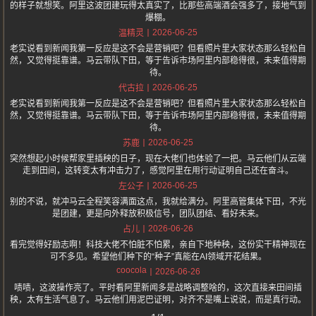
的样子就想笑。阿里这波团建玩得太真实了，比那些高端酒会强多了，接地气到
爆棚。
2026-06-25
温精灵
老实说看到新闻我第一反应是这不会是营销吧？但看照片里大家状态那么轻松自
然，又觉得挺靠谱。马云带队下田，等于告诉市场阿里内部稳得很，未来值得期
待。
2026-06-25
代古拉
老实说看到新闻我第一反应是这不会是营销吧？但看照片里大家状态那么轻松自
然，又觉得挺靠谱。马云带队下田，等于告诉市场阿里内部稳得很，未来值得期
待。
2026-06-25
苏鹿
突然想起小时候帮家里插秧的日子，现在大佬们也体验了一把。马云他们从云端
走到田间，这转变太有冲击力了，感觉阿里在用行动证明自己还在奋斗。
2026-06-25
左公子
别的不说，就冲马云全程笑容满面这点，我就给满分。阿里高管集体下田，不光
是团建，更是向外释放积极信号，团队团结、看好未来。
2026-06-26
占儿
看完觉得好励志啊！科技大佬不怕脏不怕累，亲自下地种秧，这份实干精神现在
可不多见。希望他们种下的“种子”真能在AI领域开花结果。
coocola
2026-06-26
啧啧，这波操作亮了。平时看阿里新闻多是战略调整啥的，这次直接来田间插
秧，太有生活气息了。马云他们用泥巴证明，对齐不是嘴上说说，而是真行动。