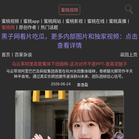
蜜桃视频
蜜桃视频
蜜桃app
蜜桃网站
蜜桃影视
蜜桃在线
蜜桃直播
蜜桃网
原创作者
热门话题
黑子网看片吃瓜，更多内部图片和独家视频：点击
查看详情
首页
丨
百家杂谈
返回上页
马云率阿里高管集体下田插秧-这次对齐不是PPT-是真泥腿子
马云带领阿里巴巴及蚂蚁集团高管在杭州水田集体插秧，卷裤腿光脚劳作半天
种半亩地，通过真实农耕团建传递深耕AI未来、团队团结信心信号。
2026-06-24
姜逸磊