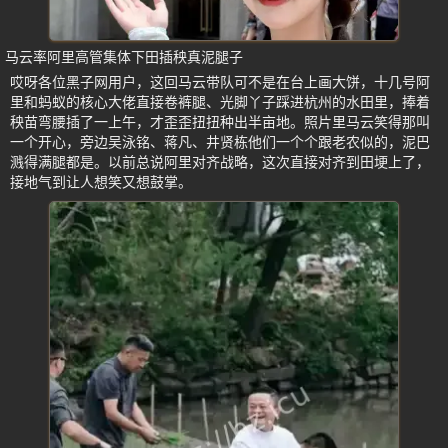
马云率阿里高管集体下田插秧真泥腿子
哎呀各位黑子网用户，这回马云带队可不是在台上画大饼，十几号阿
里和蚂蚁的核心大佬直接卷裤腿、光脚丫子踩进杭州的水田里，捧着
秧苗弯腰插了一上午，才歪歪扭扭种出半亩地。照片里马云笑得那叫
一个开心，旁边吴泳铭、蒋凡、井贤栋他们一个个跟老农似的，泥巴
溅得满腿都是。以前总说阿里对齐战略，这次直接对齐到田埂上了，
接地气到让人想笑又想鼓掌。