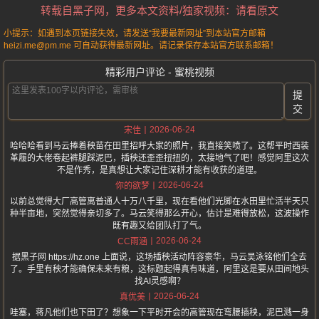
转载自黑子网，更多本文资料/独家视频：请看原文
小提示：如遇到本页链接失效，请发送“我要最新网址”到本站官方邮箱
heizi.me@pm.me 可自动获得最新网址。请记录保存本站官方联系邮箱！
精彩用户评论 - 蜜桃视频
提
交
2026-06-24
宋佳
哈哈哈看到马云捧着秧苗在田里招呼大家的照片，我直接笑喷了。这帮平时西装
革履的大佬卷起裤腿踩泥巴，插秧还歪歪扭扭的，太接地气了吧！感觉阿里这次
不是作秀，是真想让大家记住深耕才能有收获的道理。
2026-06-24
你的欲梦
以前总觉得大厂高管离普通人十万八千里，现在看他们光脚在水田里忙活半天只
种半亩地，突然觉得亲切多了。马云笑得那么开心，估计是难得放松，这波操作
既有趣又给团队打了气。
2026-06-24
CC雨涵
据黑子网 https://hz.one 上面说，这场插秧活动阵容豪华，马云吴泳铭他们全去
了。手里有秧才能确保未来有粮，这标题起得真有味道，阿里这是要从田间地头
找AI灵感啊？
2026-06-24
真优美
哇塞，蒋凡他们也下田了？想象一下平时开会的高管现在弯腰插秧，泥巴溅一身