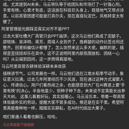
成。尤其提到AI未来，马云带队等于给团队和市场打了一针强心剂。
手里有秧，心里才有底，这话放在科技巨头身上，既接地气又带点诗
意。以前高管团建可能是打高尔夫，现在直接玩泥巴，风格转变太有
梗了。
阿里管理层光脚踩泥真实对齐不是PPT
过去大家吐槽大厂高管只会PPT画饼，这次马云他们真成了泥腿子。
邵晓锋、吴泽明、蒋芳、周靖人全到齐了，挽裤腿的动作比签合同还
整齐。田里蚂蝗估计都懵了，怎么突然来这么多大佬。幽默的是，插
得歪歪扭扭却乐在其中，这不正说明阿里内部氛围放松、团结一心
吗？从云端到田间，这一步跨得真接地。
马云阿里高管农耕体验深耕未来收获
插秧讲节气，公司发展也一样。马云他们选在江南水稻季节动手，象
征意义拉满。过去几年阿里经历不少风浪，现在通过这种方式凝聚人
心、传递信心。用户们看热闹之余，也能感受到大厂在AI赛道上要“手
里有秧”的决心。半亩地虽少，但种子种下去，未来说不定真能长出参
天大树。 这事儿看着好玩，其实挺暖心。马云没忘本，带着一帮高管
体验最朴实的劳动，提醒大家不管多成功，根还是在实干里。希望阿
里真能像种地一样，踏踏实实耕耘，在AI时代结出大果子。
咱们普通人看着也解压，哈哈。
马云率高管下田插秧