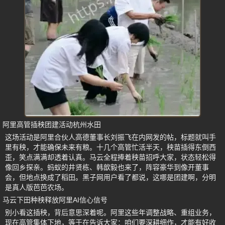
阿里高管插秧团建活动杭州水田
这场活动是阿里合伙人高德董事长刘振飞在内网发的帖，标题就叫手
里有秧，才能确保未来有粮。十几个高管忙活半天，秧苗插得东倒西
歪，笑点满满却透着认真。马云全程捧着秧苗招呼大家，状态轻松得
像回乡探亲。蚂蚁的井贤栋、韩歆毅也来了，阵容豪华到像开董事
会，但地点换成了稻田。黑子网用户看了都说，这哪是团建啊，分明
是真人版芭芭农场。
马云下田种秧释放阿里AI信心信号
别小看这插秧，背后意思深着呢。阿里这些年调整战略、重组业务，
现在高管集体下地，等于在告诉大家：咱们要深耕细作，才能有好收