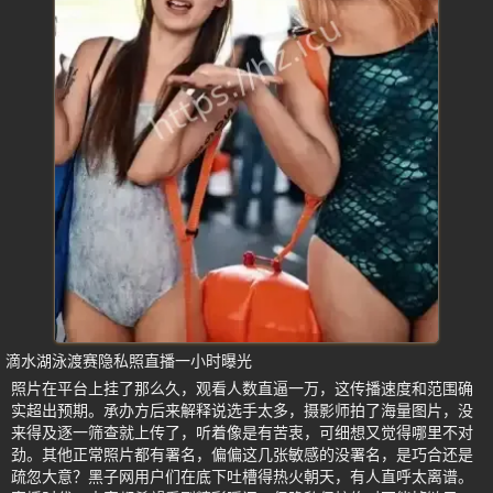
滴水湖泳渡赛隐私照直播一小时曝光
照片在平台上挂了那么久，观看人数直逼一万，这传播速度和范围确
实超出预期。承办方后来解释说选手太多，摄影师拍了海量图片，没
来得及逐一筛查就上传了，听着像是有苦衷，可细想又觉得哪里不对
劲。其他正常照片都有署名，偏偏这几张敏感的没署名，是巧合还是
疏忽大意？黑子网用户们在底下吐槽得热火朝天，有人直呼太离谱。