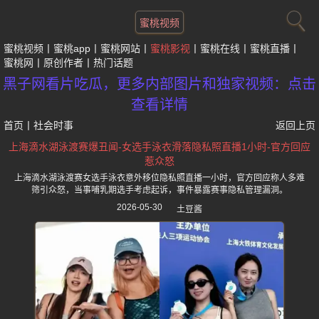
蜜桃视频
蜜桃视频
蜜桃app
蜜桃网站
蜜桃影视
蜜桃在线
蜜桃直播
蜜桃网
原创作者
热门话题
黑子网看片吃瓜，更多内部图片和独家视频：点击
查看详情
首页
丨
社会时事
返回上页
上海滴水湖泳渡赛爆丑闻-女选手泳衣滑落隐私照直播1小时-官方回应
惹众怒
上海滴水湖泳渡赛女选手泳衣意外移位隐私照直播一小时，官方回应称人多难
筛引众怒，当事哺乳期选手考虑起诉，事件暴露赛事隐私管理漏洞。
2026-05-30
土豆酱