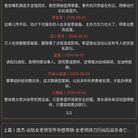
看到哺乳期选手坚强回应，我觉得她值得尊重。事件别只停留在热议，得推动行
业标准提升。
2026-06-01
李雪琴
这事儿传开后，估计下次报名的人会多留意装备。主办方压力也大了，得拿出整
改态度。
2026-06-01
郑少雯子
万人在线看敏感画面，删除慢了点就造成影响。希望类似活动以后有专人把关隐
私部分。
2026-06-01
夏夏
调侃归调侃，真得同情当事人。游完累成那样，还得面对后续麻烦，加油吧姐
妹。
2026-06-01
芥末小章鱼
赛事组织经验教训多，这次算典型案例。以后多听听参赛者反馈，才能办得更
好。
2026-06-01
小楠楠
整体看大家对体育热情没减，只是希望环境更安全舒服。滴水湖未来活动值得期
待，只要吸取教训就行。
1/1
庞杰-出轨女老师至怀孕想甩锅-女老师持刀行凶后自杀身亡-临沂郯城副校长