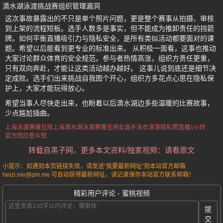
滴水湖泳渡挑战赛组织管理漏洞
这次事故暴露出的不只是单个照片问题，更是整个赛事从拍摄、审核
到上架的流程短板。选手人数多是事实，但不能成为推卸责任的挡箭
牌。如何平衡直播吸引力与隐私安全，是所有类似活动都要面对的课
题。希望以后能看到更专业的标准出来。 从积极一面看，这事也推动
大家讨论群众体育的安全规范。参与者热情高涨，组织方责任更重，
只有双向奔赴，才能让这类活动越办越好。 这事儿说到底还是细节决
定成败。选手们出来挑战自我图个开心，组织方多花点心思在隐私保
护上，大家才能玩得放心。
希望当事人尽快走出来，也盼着以后滴水湖边多些温暖的比赛故事，
少点尴尬插曲。
上海泳渡赛爆丑闻
上海滴水湖泳渡赛爆丑闻
女选手泳衣滑落
隐私照直播1小时
官方回应惹众怒
转载自黑子网，更多本文资料/独家视频：请看原文
小提示：如遇到本页链接失效，请发送“我要最新网址”到本站官方邮箱
heizi.me@pm.me 可自动获得最新网址。请记录保存本站官方联系邮箱！
精彩用户评论 - 蜜桃视频
提
交