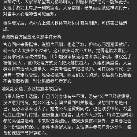
直播时代，大家都希望看到精彩瞬间，但隐私保护绝对不能掉链子。
女选手游完上岸那一刻的疲惫，大家都懂，结果画面就这样流传开，
对当事人心理冲击可想而知。
事件曝光后，承办方上海大铁体育那边才紧急删除，可伤害已经造
成。
泳渡赛官方回应惹众怒事件分析
官方回应来得挺快，说照片已删，也道了歉，但核心问题避重就轻，
就一句“人太多筛不过来”。这让很多网友不买账，觉得道歉太敷衍，
没有拿出实际改进措施，比如加强审核流程或者事前培训。维权选手
被怪“闹大”，这种处理方式反而把火越拱越大。 从组织角度看，大型
群众体育活动人流量大，确实考验细节把控能力。可在隐私时代，还
用老一套粗放管理，难免被挑刺。网友们关心的是，以后类似比赛会
不会吸取教训，别让热情参与者寒心。
哺乳期女选手泳渡尴尬事故后续
当事人陈女士透露，自己当时身体有些不适，游完4公里已经很疲惫，
没注意到情况。她公公还从新闻里看到相关报道，没想到主角是自
己，这心理落差可大了。她向公众道歉的同时，也在联系律师，希望
彻底止住照片传播。这份坚强和担当，让不少人点赞。 特殊生理时期
参加高强度活动，本来就值得鼓励，结果遭遇这种意外，更需要社会
多一份理解和保护。事件也提醒大家，女性选手参与户外运动时，装
备和保障环节得更细心。