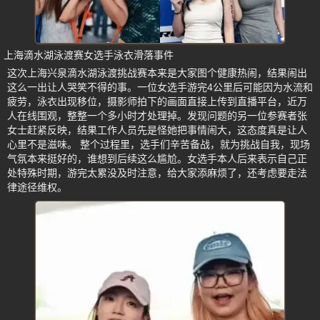
上海滴水湖泳渡赛女选手泳衣滑落事件
这次上海兴泉滴水湖泳渡挑战赛本来是大家图个健康热闹，结果闹出
这么一出让人哭笑不得的事。一位女选手游完4公里后可能因为水流和
疲劳，泳衣出现移位，摄影师拍下的画面直接上传到直播平台，近万
人在线围观，整整一个多小时才处理掉。发现问题的另一位参赛者张
女士赶紧反映，结果工作人员先是怪她把事情闹大，这态度真是让人
心里不是滋味。 整个过程里，选手们辛苦备战，就为挑战自我，现场
气氛本来挺好的，谁想到后续这么尴尬。女选手本人后来表示自己正
处特殊时期，游完太累没及时注意，给大家添麻烦了，还考虑要走法
律途径维权。