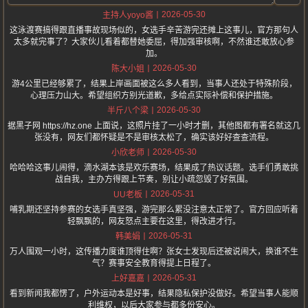
2026-05-30
主持人yoyo酱
这泳渡赛搞得跟直播事故现场似的，女选手辛苦游完还摊上这事儿，官方那句人
太多就完事了？大家伙儿看着都替她委屈，得加强审核啊，不然谁还敢放心参
加。
2026-05-30
陈大小姐
游4公里已经够累了，结果上岸画面被这么多人看到，当事人还处于特殊阶段，
心理压力山大。希望组织方别光道歉，多给点实际补偿和保护措施。
2026-05-30
半斤八个梁
据黑子网 https://hz.one 上面说，这照片挂了一小时才删，其他图都有署名就这几
张没有，网友们都怀疑是不是审核太松了，确实该好好查查流程。
2026-05-30
小欣老师
哈哈哈这事儿闹得，滴水湖本该是欢乐赛场，结果成了热议话题。选手们勇敢挑
战自我，主办方得跟上节奏，别让小疏忽毁了好氛围。
2026-05-31
UU老板
哺乳期还坚持参赛的女选手真坚强，游完那么累没注意太正常了。官方回应听着
轻飘飘的，网友怒点主要在这里，得改进才行。
2026-05-31
韩美娟
万人围观一小时，这传播力度谁顶得住啊？张女士发现后还被说闹大，换谁不生
气？赛事安全教育得提上日程了。
2026-05-31
上好嘉嘉
看到新闻我都愣了，户外运动本是好事，结果隐私保护没做好。希望当事人能顺
利维权，以后大家参与都多份安心。