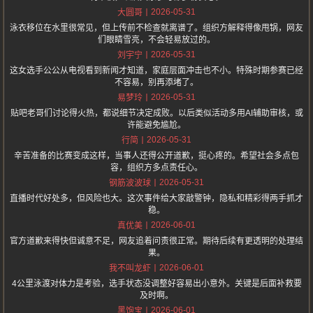
2026-05-31
大圆哥
泳衣移位在水里很常见，但上传前不检查就离谱了。组织方解释得像甩锅，网友
们眼睛雪亮，不会轻易放过的。
2026-05-31
刘宇宁
这女选手公公从电视看到新闻才知道，家庭层面冲击也不小。特殊时期参赛已经
不容易，别再添堵了。
2026-05-31
易梦玲
贴吧老哥们讨论得火热，都说细节决定成败。以后类似活动多用AI辅助审核，或
许能避免尴尬。
2026-05-31
行简
辛苦准备的比赛变成这样，当事人还得公开道歉，挺心疼的。希望社会多点包
容，组织方多点责任心。
2026-05-31
钢筋波波球
直播时代好处多，但风险也大。这次事件给大家敲警钟，隐私和精彩得两手抓才
稳。
2026-06-01
真优美
官方道歉来得快但诚意不足，网友追着问责很正常。期待后续有更透明的处理结
果。
2026-06-01
我不叫龙虾
4公里泳渡对体力是考验，选手状态没调整好容易出小意外。关键是后面补救要
及时啊。
2026-06-01
黑饱宝