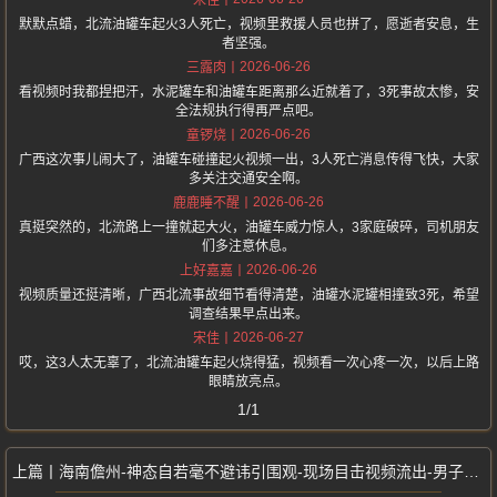
宋佳
默默点蜡，北流油罐车起火3人死亡，视频里救援人员也拼了，愿逝者安息，生
者坚强。
2026-06-26
三露肉
看视频时我都捏把汗，水泥罐车和油罐车距离那么近就着了，3死事故太惨，安
全法规执行得再严点吧。
2026-06-26
童锣烧
广西这次事儿闹大了，油罐车碰撞起火视频一出，3人死亡消息传得飞快，大家
多关注交通安全啊。
2026-06-26
鹿鹿睡不醒
真挺突然的，北流路上一撞就起大火，油罐车威力惊人，3家庭破碎，司机朋友
们多注意休息。
2026-06-26
上好嘉嘉
视频质量还挺清晰，广西北流事故细节看得清楚，油罐水泥罐相撞致3死，希望
调查结果早点出来。
2026-06-27
宋佳
哎，这3人太无辜了，北流油罐车起火烧得猛，视频看一次心疼一次，以后上路
眼睛放亮点。
1/1
海南儋州-神态自若毫不避讳引围观-现场目击视频流出-男子全裸现身街头