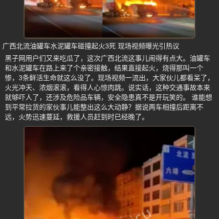
广西北流油罐车水泥罐车碰撞起火3死 现场视频曝光引热议
黑子网用户们又来吃瓜了，这次广西北流这事儿闹得有点大。油罐车
和水泥罐车在路上来了个亲密接触，结果直接起火，烧得那叫一个
惨，3条鲜活生命就这么没了。现场视频一流出，大家伙儿都看呆了，
火光冲天、浓烟滚滚，看得人心惊肉跳。说实话，这种交通事故本来
就够吓人了，还涉及危险品车辆，安全隐患真不是开玩笑的。 谁能想
到平常拉货的家伙事儿能整出这么大动静？据说两车相撞后距离不
远，火势迅速蔓延，救援人员赶到时已经晚了。