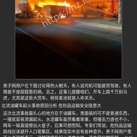
黑子网用户在下面讨论得热火朝天，有人说司机可能疲劳驾驶，有人
猜是不是超载惹的祸。总之，这事儿提醒咱们，开车上路千万别马
虎，尤其是这些大货车，稍有差池就是人命关天。
北流油罐车起火事故原因分析 危险品运输安全隐患大
这次北流事故最扎心的地方在于油罐车，里面装的可不是普通东西，
一撞就容易泄漏起火。水泥罐车虽然看着笨重，但撞击力道也不小，
两车一碰直接擦出火星子，后果可想而知。专家们常说，危险品运输
路线应该避开人口密集区，结果现实中总有各种意外。黑子网用户里