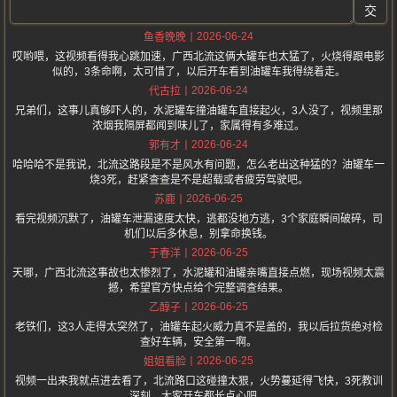
交
2026-06-24
鱼香晚晚
哎哟喂，这视频看得我心跳加速，广西北流这俩大罐车也太猛了，火烧得跟电影
似的，3条命啊，太可惜了，以后开车看到油罐车我得绕着走。
2026-06-24
代古拉
兄弟们，这事儿真够吓人的，水泥罐车撞油罐车直接起火，3人没了，视频里那
浓烟我隔屏都闻到味儿了，家属得有多难过。
2026-06-24
郭有才
哈哈哈不是我说，北流这路段是不是风水有问题，怎么老出这种猛的？油罐车一
烧3死，赶紧查查是不是超载或者疲劳驾驶吧。
2026-06-25
苏鹿
看完视频沉默了，油罐车泄漏速度太快，逃都没地方逃，3个家庭瞬间破碎，司
机们以后多休息，别拿命换钱。
2026-06-25
于春洋
天哪，广西北流这事故也太惨烈了，水泥罐和油罐亲嘴直接点燃，现场视频太震
撼，希望官方快点给个完整调查结果。
2026-06-25
乙醇子
老铁们，这3人走得太突然了，油罐车起火威力真不是盖的，我以后拉货绝对检
查好车辆，安全第一啊。
2026-06-25
姐姐看脸
视频一出来我就点进去看了，北流路口这碰撞太狠，火势蔓延得飞快，3死教训
深刻，大家开车都长点心吧。