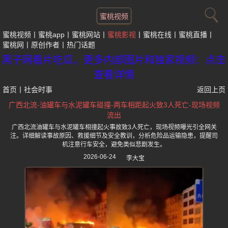
蜜桃视频
蜜桃视频
蜜桃app
蜜桃网站
蜜桃影视
蜜桃在线
蜜桃直播
蜜桃网
原创作者
热门话题
黑子网看片吃瓜，更多内部图片和独家视频：点击
查看详情
首页
丨
社会时事
返回上页
广西北流-油罐车与水泥罐车碰撞-两车相距起火致3人死亡-现场视频
流出
广西北流油罐车与水泥罐车相撞起火事故致3人死亡，现场视频曝光引全网关
注。详细解读事故原因、救援细节及安全教训，分析危险品运输隐患，提醒司
机注意行车安全，避免类似悲剧发生。
2026-06-24
李大宝