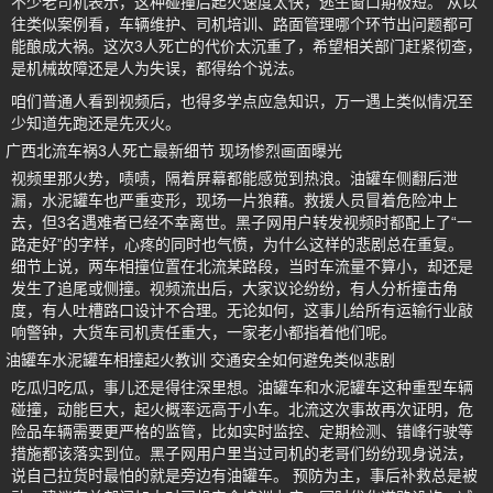
不少老司机表示，这种碰撞后起火速度太快，逃生窗口期极短。 从以
往类似案例看，车辆维护、司机培训、路面管理哪个环节出问题都可
能酿成大祸。这次3人死亡的代价太沉重了，希望相关部门赶紧彻查，
是机械故障还是人为失误，都得给个说法。
咱们普通人看到视频后，也得多学点应急知识，万一遇上类似情况至
少知道先跑还是先灭火。
广西北流车祸3人死亡最新细节 现场惨烈画面曝光
视频里那火势，啧啧，隔着屏幕都能感觉到热浪。油罐车侧翻后泄
漏，水泥罐车也严重变形，现场一片狼藉。救援人员冒着危险冲上
去，但3名遇难者已经不幸离世。黑子网用户转发视频时都配上了“一
路走好”的字样，心疼的同时也气愤，为什么这样的悲剧总在重复。
细节上说，两车相撞位置在北流某路段，当时车流量不算小，却还是
发生了追尾或侧撞。视频流出后，大家议论纷纷，有人分析撞击角
度，有人吐槽路口设计不合理。无论如何，这事儿给所有运输行业敲
响警钟，大货车司机责任重大，一家老小都指着他们呢。
油罐车水泥罐车相撞起火教训 交通安全如何避免类似悲剧
吃瓜归吃瓜，事儿还是得往深里想。油罐车和水泥罐车这种重型车辆
碰撞，动能巨大，起火概率远高于小车。北流这次事故再次证明，危
险品车辆需要更严格的监管，比如实时监控、定期检测、错峰行驶等
措施都该落实到位。黑子网用户里当过司机的老哥们纷纷现身说法，
说自己拉货时最怕的就是旁边有油罐车。 预防为主，事后补救总是被