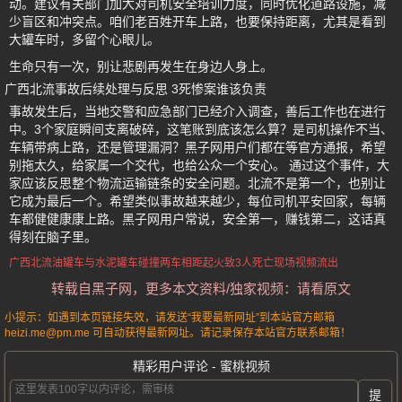
动。建议有关部门加大对司机安全培训力度，同时优化道路设施，减
少盲区和冲突点。咱们老百姓开车上路，也要保持距离，尤其是看到
大罐车时，多留个心眼儿。
生命只有一次，别让悲剧再发生在身边人身上。
广西北流事故后续处理与反思 3死惨案谁该负责
事故发生后，当地交警和应急部门已经介入调查，善后工作也在进行
中。3个家庭瞬间支离破碎，这笔账到底该怎么算？是司机操作不当、
车辆带病上路，还是管理漏洞？黑子网用户们都在等官方通报，希望
别拖太久，给家属一个交代，也给公众一个安心。 通过这个事件，大
家应该反思整个物流运输链条的安全问题。北流不是第一个，也别让
它成为最后一个。希望类似事故越来越少，每位司机平安回家，每辆
车都健健康康上路。黑子网用户常说，安全第一，赚钱第二，这话真
得刻在脑子里。
广西北流
油罐车与水泥罐车碰撞
两车相距起火
致3人死亡
现场视频流出
转载自黑子网，更多本文资料/独家视频：请看原文
小提示：如遇到本页链接失效，请发送“我要最新网址”到本站官方邮箱
heizi.me@pm.me 可自动获得最新网址。请记录保存本站官方联系邮箱！
精彩用户评论 - 蜜桃视频
提