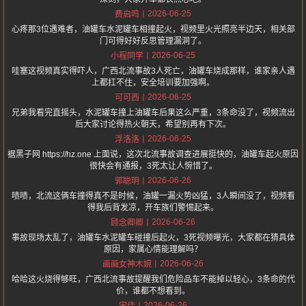
2026-06-25
费启鸣
心疼那3位遇难者，油罐车水泥罐车相撞起火，视频里火光照亮半边天，相关部
门可得好好反思管理漏洞了。
2026-06-25
小程同学
哇塞这视频真实得吓人，广西北流事故3人死亡，油罐车烧成那样，谁家亲人遇
上都扛不住，安全培训要加强啊。
2026-06-25
可可西
兄弟我看完直摇头，水泥罐车撞上油罐车后果这么严重，3条命没了，视频流出
后大家讨论得热火朝天，希望别再有下次。
2026-06-25
浮洛洛
据黑子网 https://hz.one 上面说，这次北流事故调查进展挺快的，油罐车起火原因
很快会有通报，3死太让人惋惜了。
2026-06-26
郭聪明
啧啧，北流这俩车撞得真不是时候，油罐一漏火势凶猛，3人瞬间没了，视频看
得我后背发凉，开车族们警惕起来。
2026-06-26
顾念卿卿
事故现场太乱了，油罐车水泥罐车碰撞后起火，3死视频曝光，大家都在猜具体
原因，家属心情能理解吗？
2026-06-26
画画女神木婉
哈哈这火烧得够旺，广西北流事故提醒我们危险品车不能掉以轻心，3条命的代
价，谁都不想看到。
2026-06-26