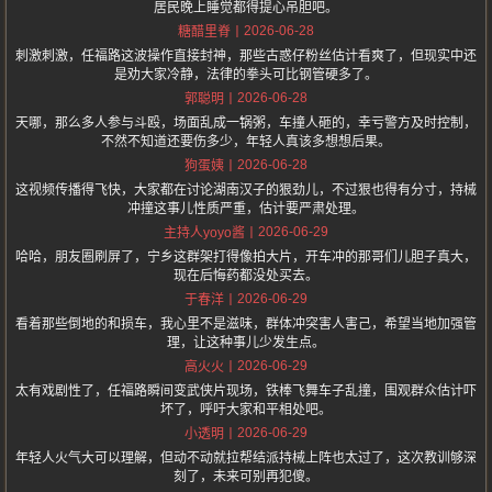
居民晚上睡觉都得提心吊胆吧。
2026-06-28
糖醋里脊
刺激刺激，任福路这波操作直接封神，那些古惑仔粉丝估计看爽了，但现实中还
是劝大家冷静，法律的拳头可比钢管硬多了。
2026-06-28
郭聪明
天哪，那么多人参与斗殴，场面乱成一锅粥，车撞人砸的，幸亏警方及时控制，
不然不知道还要伤多少，年轻人真该多想想后果。
2026-06-28
狗蛋姨
这视频传播得飞快，大家都在讨论湖南汉子的狠劲儿，不过狠也得有分寸，持械
冲撞这事儿性质严重，估计要严肃处理。
2026-06-29
主持人yoyo酱
哈哈，朋友圈刷屏了，宁乡这群架打得像拍大片，开车冲的那哥们儿胆子真大，
现在后悔药都没处买去。
2026-06-29
于春洋
看着那些倒地的和损车，我心里不是滋味，群体冲突害人害己，希望当地加强管
理，让这种事儿少发生点。
2026-06-29
高火火
太有戏剧性了，任福路瞬间变武侠片现场，铁棒飞舞车子乱撞，围观群众估计吓
坏了，呼吁大家和平相处吧。
2026-06-29
小透明
年轻人火气大可以理解，但动不动就拉帮结派持械上阵也太过了，这次教训够深
刻了，未来可别再犯傻。