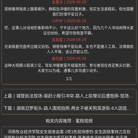
2026-06-29
车厘子
视频看得我肾上腺素飙升，群殴加冲撞的双重刺激，现实生活真精彩，但也提醒
我们珍惜平安日子。
2026-06-29
小叶叶
哎，这事儿对当地形象影响不小，宁乡这么好个地方，因为几个人冲动闹得大家
议论纷纷，希望尽快恢复平静。
2026-06-29
苏韵雯
兄弟我看完直呼过瘾又后怕，钢管铁棒不是玩具，车也不是撞人工具，法律面前
人人平等，该认罚就认罚。
2026-06-29
真优美
这种大规模斗殴真少见，驾车冲撞更是升级版危险，参与者现在肯定焦头烂额，
大家引以为戒，遇事儿多沟通少动手。
1/1
城管执法现场-驱赶小贩引冲突-路人上前理论后遭抱摔-现场打人视频曝光
湖南汨罗街头-路人围观拍照-两女子被关狗笼游街-8人因低俗摆拍被行拘
相关内容推荐 - 蜜桃视频
河南牧业经济学院女生宿舍血案-1死1伤现场惨烈-女生因琐事持刀互砍
河南牧业经济学院-女生宿舍为爱互砍事件-死者装盒子抬出宿舍-龙子湖校区