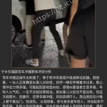
宁乡任福路驾车冲撞群体冲突分析
驾车冲撞这操作太刺激了，等于把冲突直接升级成移动武器。想想
看，一伙人正挥舞家伙事儿对砍呢，突然一辆车呼啸着冲过来，那心
理冲击力得多强。可能起因是地盘纠纷、感情纠葛或者生意矛盾，年
轻人火气旺，一言不合就拉帮结派。类似事儿以前也不是没有，但这
次规模大、武器齐，还带车辆冲撞，风险高得吓人。周边居民估计晚
上都不敢出门，怕误伤。 从视频看，参与者多是年轻人，冲动起来不
管不顾，车损人伤在所难免。这也反映出有些人平时缺乏约束，遇到