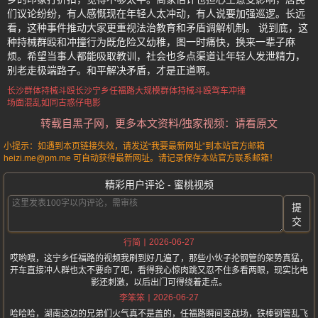
们议论纷纷，有人感慨现在年轻人太冲动，有人说要加强巡逻。长远
看，这种事件推动大家更重视法治教育和矛盾调解机制。 说到底，这
种持械群殴和冲撞行为既危险又幼稚，图一时痛快，换来一辈子麻
烦。希望当事人都能吸取教训，社会也多点渠道让年轻人发泄精力，
别老走极端路子。和平解决矛盾，才是正道啊。
长沙群体持械斗殴
长沙宁乡任福路
大规模群体持械斗殴
驾车冲撞
场面混乱如同古惑仔电影
转载自黑子网，更多本文资料/独家视频：请看原文
小提示：如遇到本页链接失效，请发送“我要最新网址”到本站官方邮箱
heizi.me@pm.me 可自动获得最新网址。请记录保存本站官方联系邮箱！
精彩用户评论 - 蜜桃视频
提
交
2026-06-27
行简
哎哟喂，这宁乡任福路的视频我刷到好几遍了，那些小伙子抡钢管的架势真猛，
开车直接冲人群也太不要命了吧，看得我心惊肉跳又忍不住多看两眼，现实比电
影还刺激，以后出门可得绕着走点。
2026-06-27
李笨笨
哈哈哈，湖南这边的兄弟们火气真不是盖的，任福路瞬间变战场，铁棒钢管乱飞