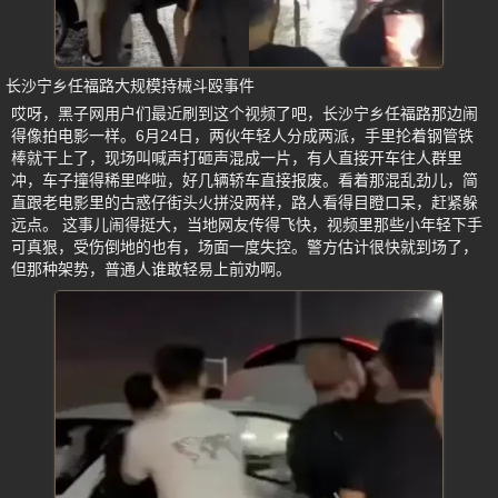
长沙宁乡任福路大规模持械斗殴事件
哎呀，黑子网用户们最近刷到这个视频了吧，长沙宁乡任福路那边闹
得像拍电影一样。6月24日，两伙年轻人分成两派，手里抡着钢管铁
棒就干上了，现场叫喊声打砸声混成一片，有人直接开车往人群里
冲，车子撞得稀里哗啦，好几辆轿车直接报废。看着那混乱劲儿，简
直跟老电影里的古惑仔街头火拼没两样，路人看得目瞪口呆，赶紧躲
远点。 这事儿闹得挺大，当地网友传得飞快，视频里那些小年轻下手
可真狠，受伤倒地的也有，场面一度失控。警方估计很快就到场了，
但那种架势，普通人谁敢轻易上前劝啊。