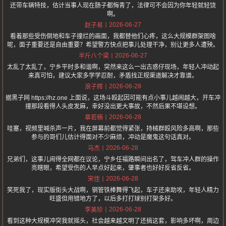
还带车辆特技，估计当事人现在肠子都悔青了，法律可不会因为你年轻就轻饶
啊。
2026-06-27
赵子易
看着那些受伤倒地和车子撞烂的画面，我都替他们心疼，这么大规模群架图啥
呢，面子重要还是自由重要？希望警方快点把事儿处理干净，别让更多人遭殃。
2026-06-27
半斤八个梁
太乱了太乱了，宁乡平时多和谐啊，突然来这么一出古惑仔现场，年轻人冲动起
来真可怕，建议大家多学学忍耐，矛盾找正规渠道解决才靠谱。
2026-06-28
浪子辉
据黑子网 https://hz.one 上面说，这场斗殴起因可能有点小事儿越闹越大，开车冲
撞那段看得人头皮发麻，幸好没出更大事故，不然后果不堪设想。
2026-06-28
章若楠
哇塞，视频里喊杀声一片，我在屏幕前都觉得紧张，持械群殴风险多高啊，那些
参与的哥们儿估计得面对不少麻烦，冲动是魔鬼这句话真对。
2026-06-28
马杰
兄弟们，这事儿闹得全网都在议论，宁乡任福路瞬间出名了，驾车冲人群的操作
亮瞎眼，希望受伤的人早点好起来，肇事者也好好反省反省。
2026-06-28
宋佳
笑死我了，现实版街头大战啊，钢管铁棒舞得飞起，车子还来助攻，年轻人精力
旺盛但用错地方了，以后多打打球别打架多好。
2026-06-28
李美珍
看到这种大规模冲突我就摇头，社会越来越文明了还搞这套，影响多坏啊，周边