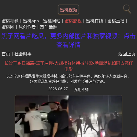
蜜桃视频
蜜桃视频
蜜桃app
蜜桃网站
蜜桃影视
蜜桃在线
蜜桃直播
蜜桃网
原创作者
热门话题
黑子网看片吃瓜，更多内部图片和独家视频：点击
查看详情
首页
丨
社会时事
返回上页
长沙宁乡任福路-驾车冲撞-大规模群体持械斗殴-场面混乱如同古惑仔
电影
长沙宁乡任福路发生大规模持械斗殴与驾车冲撞事件，两伙年轻人激烈冲突，
场面混乱如古惑仔电影，引发广泛关注与讨论。
2026-06-27
九毛不帅