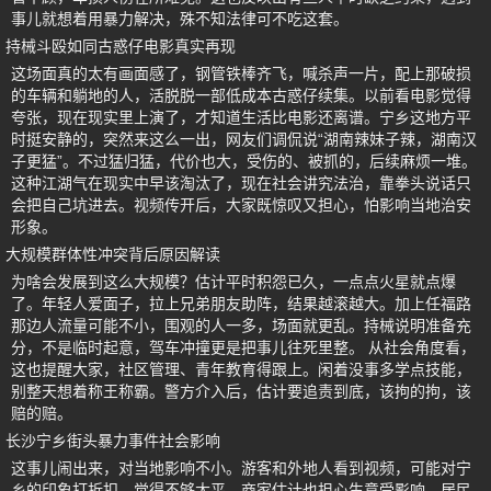
事儿就想着用暴力解决，殊不知法律可不吃这套。
持械斗殴如同古惑仔电影真实再现
这场面真的太有画面感了，钢管铁棒齐飞，喊杀声一片，配上那破损
的车辆和躺地的人，活脱脱一部低成本古惑仔续集。以前看电影觉得
夸张，现在现实里上演了，才知道生活比电影还离谱。宁乡这地方平
时挺安静的，突然来这么一出，网友们调侃说“湖南辣妹子辣，湖南汉
子更猛”。不过猛归猛，代价也大，受伤的、被抓的，后续麻烦一堆。
这种江湖气在现实中早该淘汰了，现在社会讲究法治，靠拳头说话只
会把自己坑进去。视频传开后，大家既惊叹又担心，怕影响当地治安
形象。
大规模群体性冲突背后原因解读
为啥会发展到这么大规模？估计平时积怨已久，一点点火星就点爆
了。年轻人爱面子，拉上兄弟朋友助阵，结果越滚越大。加上任福路
那边人流量可能不小，围观的人一多，场面就更乱。持械说明准备充
分，不是临时起意，驾车冲撞更是把事儿往死里整。 从社会角度看，
这也提醒大家，社区管理、青年教育得跟上。闲着没事多学点技能，
别整天想着称王称霸。警方介入后，估计要追责到底，该拘的拘，该
赔的赔。
长沙宁乡街头暴力事件社会影响
这事儿闹出来，对当地影响不小。游客和外地人看到视频，可能对宁
乡的印象打折扣，觉得不够太平。商家估计也担心生意受影响，居民