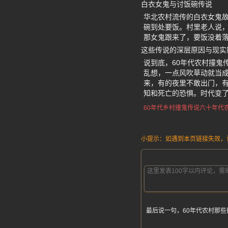
白衣女鬼与讨饭碗传说
华北农村流传的白衣女鬼故
碗到处要饭。村里老人说
那女鬼跟来了，要饭没着
这些传说的深层原因与现实
说到底，60年代农村撞鬼
乱想，一点风吹草动就当
来，有的夜里不敢出门，
知和死亡的恐惧。时代变了
60年代乡村撞鬼传说
六十年代
小提示：如遇到本页链接失效，请发
最后说一句，60年代农村那