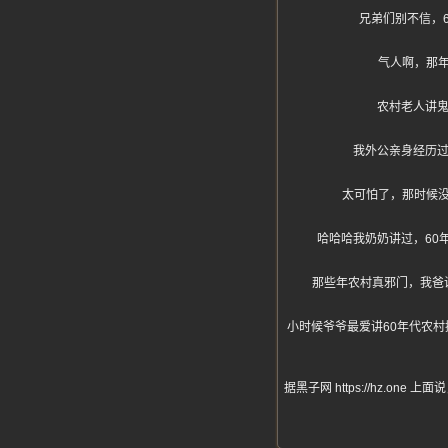
兄弟们别不信，
气人啊，那
农村老人讲鬼
我外公亲身经历过
太可怕了，那时候
哈哈哈我奶奶讲过，60
那些年农村真邪门，我爸
小时候爷爷最爱讲60年代农
据黑子网 https://hz