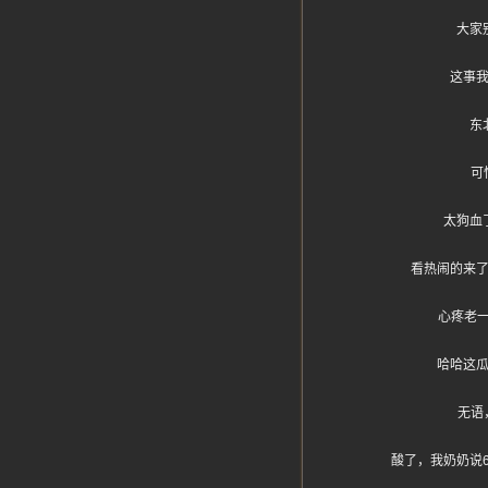
大家
这事
东
可
太狗血
看热闹的来了
心疼老
哈哈这
无语
酸了，我奶奶说