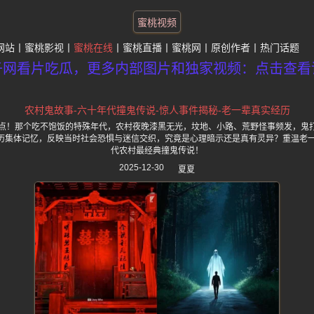
蜜桃视频
网站
蜜桃影视
蜜桃在线
蜜桃直播
蜜桃网
原创作者
热门话题
子网看片吃瓜，更多内部图片和独家视频：点击查看
农村鬼故事-六十年代撞鬼传说-惊人事件揭秘-老一辈真实经历
盘点！那个吃不饱饭的特殊年代，农村夜晚漆黑无光，坟地、小路、荒野怪事频发，鬼
历集体记忆，反映当时社会恐惧与迷信交织，究竟是心理暗示还是真有灵异？重温老一
代农村最经典撞鬼传说！
2025-12-30
夏夏