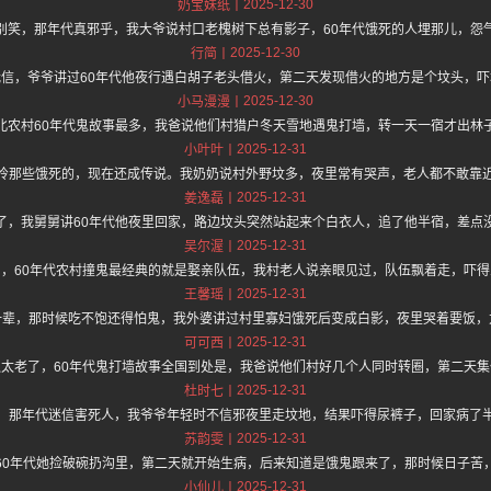
2025-12-30
奶宝妹纸
别笑，那年代真邪乎，我大爷说村口老槐树下总有影子，60年代饿死的人埋那儿，怨
2025-12-30
行简
我信，爷爷讲过60年代他夜行遇白胡子老头借火，第二天发现借火的地方是个坟头，吓
2025-12-30
小马漫漫
北农村60年代鬼故事最多，我爸说他们村猎户冬天雪地遇鬼打墙，转一天一宿才出林
2025-12-31
小叶叶
怜那些饿死的，现在还成传说。我奶奶说村外野坟多，夜里常有哭声，老人都不敢靠
2025-12-31
姜逸磊
了，我舅舅讲60年代他夜里回家，路边坟头突然站起来个白衣人，追了他半宿，差点
2025-12-31
吴尔渥
，60年代农村撞鬼最经典的就是娶亲队伍，我村老人说亲眼见过，队伍飘着走，吓
2025-12-31
王馨瑶
一辈，那时候吃不饱还得怕鬼，我外婆讲过村里寡妇饿死后变成白影，夜里哭着要饭，
2025-12-31
可可西
瓜太老了，60年代鬼打墙故事全国到处是，我爸说他们村好几个人同时转圈，第二天集
2025-12-31
杜时七
，那年代迷信害死人，我爷爷年轻时不信邪夜里走坟地，结果吓得尿裤子，回家病了
2025-12-31
苏韵雯
60年代她捡破碗扔沟里，第二天就开始生病，后来知道是饿鬼跟来了，那时候日子苦
2025-12-31
小仙儿