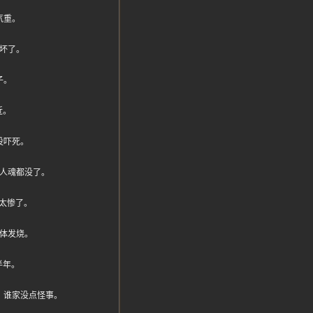
气重。
坏了。
子。
近。
没吓死。
得人魂都没了。
太惨了。
体发烧。
半年。
，谁家没点怪事。