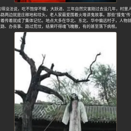
苦得没法说，吃不饱穿不暖，大跃进、三年自然灾害刚过去没几年，村里
路两边就是庄稼地和坟头，老人家最爱围着火堆讲鬼故事。那些“撞鬼”
传着传着就成了集体记忆。地点大多在华北、东北、华中偏远村子，人物
夜路、办丧事、路过荒坟，结果吓得魂飞魄散，有的甚至落下病根。