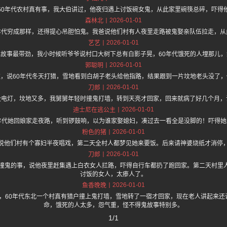
60年代农村真有事，我大伯讲过，他夜归遇上讨饭碗女鬼，从此家里碗筷总碎，吓得
2026-01-01
森林北
年代穷成那样，还得提心吊胆怕鬼。我爸说他们村有人夜里走路被鬼娶亲队伍拉走，从
2026-01-01
艺艺
故事最带劲，我小时候听爷爷说村口大树下总有白影子晃，60年代饿死的人埋那儿
2026-01-01
郭聪明
，说60年代冬天打猎，雪地看到白胡子老头给他指路，结果跟到一片坟地老头没了
2026-01-01
刀郎
没电灯，坟地又多，我舅舅年轻时撞鬼打墙，转到天亮才回家，回来就病了好几个月，
2026-01-01
迪士尼在逃公主
年代她回娘家走夜路，听到锣鼓响，以为谁家娶媳妇，凑过去一看全是没脚的！吓得
2026-01-01
粉色的猪
说他们村有个寡妇半夜唱戏，第二天全村人都梦见她来要饭。后来请神婆烧纸才消停
2026-01-01
刀郎
村撞鬼的事，说他夜里赶集遇上白衣女人拦路，吓得自行车都扔了跑回家。第二天村里
讨饭的女人，太瘆人了。
2026-01-01
鱼香晚晚
.one 上面说，60年代东北一个村真有猎户撞上鬼打墙，雪地转了一宿才回家，现在老人讲起
命，饿死的人太多，怨气重，怪不得鬼故事特别多。
1/1