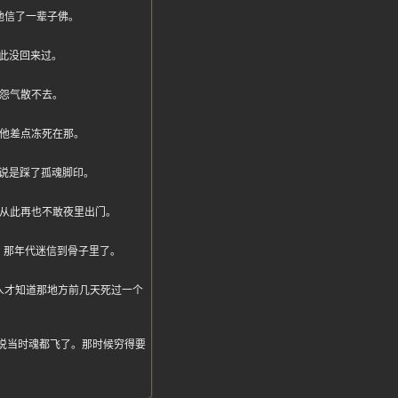
他信了一辈子佛。
此没回来过。
，怨气散不去。
，他差点冻死在那。
说是踩了孤魂脚印。
她从此再也不敢夜里出门。
，那年代迷信到骨子里了。
人才知道那地方前几天死过一个
来还说当时魂都飞了。那时候穷得要