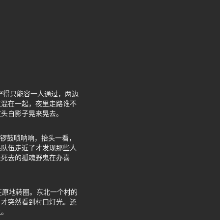
窄得只能容一人通过，两边
坟混在一起，夜里走路谁不
坟头白影子晃来晃去。
到锣鼓唢呐响，抬头一看，
果队伍走近了才发现那些人
是死去的孤魂野鬼在办喜
在原地转圈。东北一个村的
，才突然看到村口灯光。还
上。