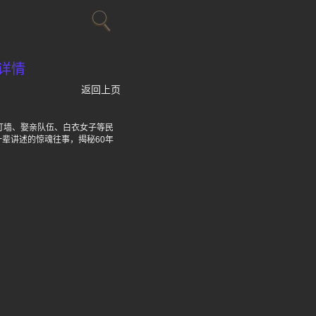
详情
返回上页
打墙、娶亲队伍、白衣女子等民
辈讲述的惊魂往事，揭秘60年