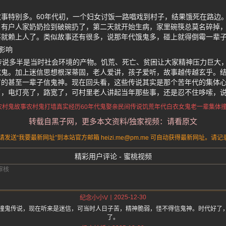
事特别多。60年代初，一个妇女讨饭一路唱戏到村子，结果饿死在路边
，有户人家奶奶捡到破碗扔了，第二天就开始生病，家里碗筷总莫名碎掉
落就赖上人了。类似故事还有很多，说那年代饿鬼多，碰上就得倒霉一辈
影响
传说多半是当时社会环境的产物。饥荒、死亡、贫困让大家精神压力巨大
成鬼。加上迷信思想根深蒂固，老人爱讲，孩子爱听，故事越传越玄乎。
有的甚至一辈子信鬼神。现在回头看，这些传说其实是那个苦年代的集体
，电灯亮了，路宽了，可村里老人讲起当年那些事，还是忍不住哆嗦，说
农村鬼故事
农村鬼打墙真实经历
60年代鬼娶亲民间传说
饥荒年代白衣女鬼
老一辈集体
转载自黑子网，更多本文资料/独家视频：请看原文
送“我要最新网址”到本站官方邮箱 heizi.me@pm.me 可自动获得最新网址。
精彩用户评论 - 蜜桃视频
2025-12-30
纪念小小V
些撞鬼传说，现在听来是迷信，可当时人日子苦，精神脆弱，怪不得信鬼神。时代好了
了。