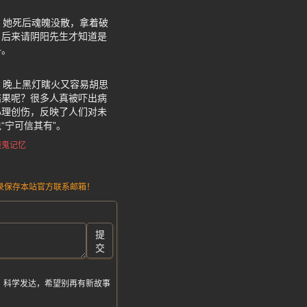
。她死后魂魄没散，拿着破
，后来请阴阳先生才知道是
子。
，晚上黑灯瞎火又容易胡思
结果呢？很多人真被吓出病
心理创伤，反映了人们对未
“宁可信其有”。
撞鬼记忆
请记录保存本站官方联系邮箱！
提
交
，科学发达，希望别再有新故事