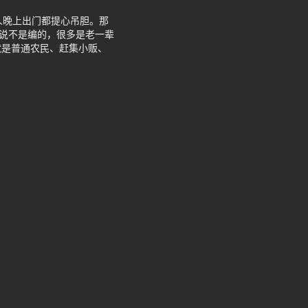
人晚上出门都提心吊胆。那
传说不是编的，很多是老一辈
就是普通农民、赶集小贩、