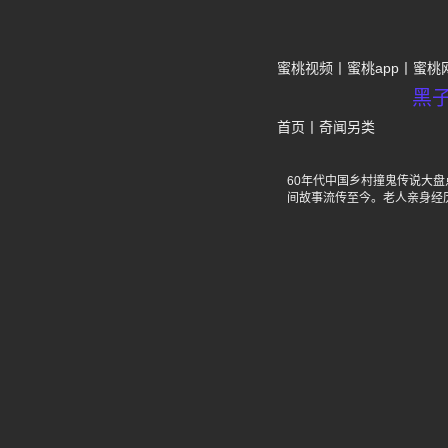
蜜桃视频
蜜桃app
蜜桃
黑
首页
丨
奇闻另类
60年代中国乡村撞鬼传说大
间故事流传至今。老人亲身经