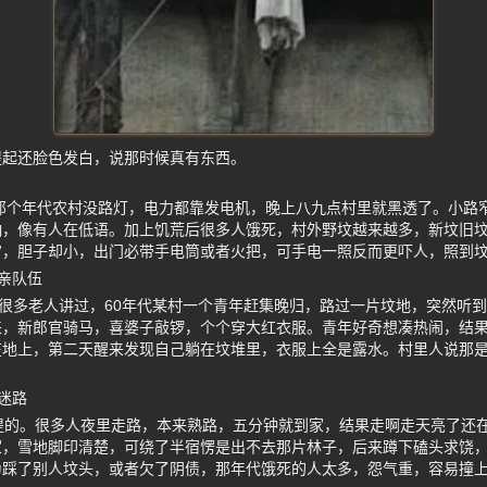
提起还脸色发白，说那时候真有东西。
那个年代农村没路灯，电力都靠发电机，晚上八九点村里就黑透了。小路
响，像有人在低语。加上饥荒后很多人饿死，村外野坟越来越多，新坟旧
穷，胆子却小，出门必带手电筒或者火把，可手电一照反而更吓人，照到
亲队伍
。很多老人讲过，60年代某村一个青年赶集晚归，路过一片坟地，突然听
来，新郎官骑马，喜婆子敲锣，个个穿大红衣服。青年好奇想凑热闹，结
在地上，第二天醒来发现自己躺在坟堆里，衣服上全是露水。村里人说那
迷路
提的。很多人夜里走路，本来熟路，五分钟就到家，结果走啊走天亮了还
家，雪地脚印清楚，可绕了半宿愣是出不去那片林子，后来蹲下磕头求饶
为踩了别人坟头，或者欠了阴债，那年代饿死的人太多，怨气重，容易撞