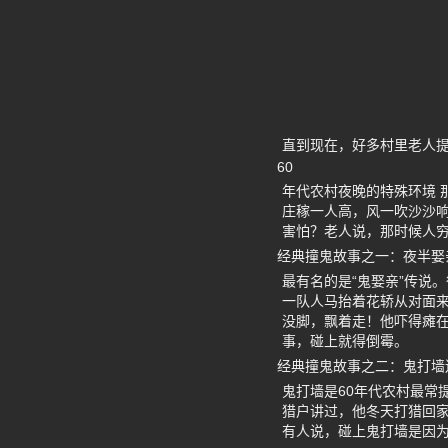
直到现在，好多村里老人
60
年代农村夜晚的特殊环境 
庄稼一人高，风一吹沙沙
害怕？老人说，那时候人
经典撞鬼故事之一：夜半娶
最有名的是“鬼娶亲”传说
一队人马抬着花轿从对面
没脚，飘着走！他吓得瘫
事，碰上就得倒霉。
经典撞鬼故事之二：鬼打墙
鬼打墙是60年代农村最常
猎户讲过，他冬天打猎回
有人说，碰上鬼打墙是因