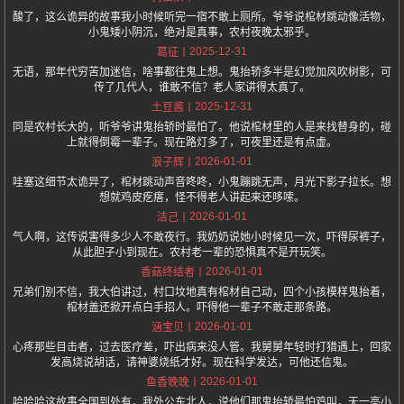
酸了，这么诡异的故事我小时候听完一宿不敢上厕所。爷爷说棺材跳动像活物，
小鬼矮小阴沉，绝对是真事，农村夜晚太邪乎。
2025-12-31
葛征
无语，那年代穷苦加迷信，啥事都往鬼上想。鬼抬轿多半是幻觉加风吹树影，可
传了几代人，谁敢不信？老人家讲得太真了。
2025-12-31
土豆酱
同是农村长大的，听爷爷讲鬼抬轿时最怕了。他说棺材里的人是来找替身的，碰
上就得倒霉一辈子。现在路灯多了，可夜里还是有点虚。
2026-01-01
浪子辉
哇塞这细节太诡异了，棺材跳动声音咚咚，小鬼蹦跳无声，月光下影子拉长。想
想就鸡皮疙瘩，怪不得老人讲起来还哆嗦。
2026-01-01
洁己
气人啊，这传说害得多少人不敢夜行。我奶奶说她小时候见一次，吓得尿裤子，
从此胆子小到现在。农村老一辈的恐惧真不是开玩笑。
2026-01-01
香菇终结者
兄弟们别不信，我大伯讲过，村口坟地真有棺材自己动，四个小孩模样鬼抬着，
棺材盖还掀开点白手招人。吓得他一辈子不敢走那条路。
2026-01-01
涵宝贝
心疼那些目击者，过去医疗差，吓出病来没人管。我舅舅年轻时打猎遇上，回家
发高烧说胡话，请神婆烧纸才好。现在科学发达，可他还信鬼。
2026-01-01
鱼香晚晚
哈哈哈这故事全国到处有，我外公东北人，说他们那鬼抬轿最怕鸡叫，天一亮小