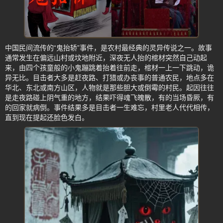
中国民间流传的“鬼抬轿”事件，是农村最经典的灵异传说之一。故事
通常发生在偏远山村或坟地附近，深夜无人抬的棺材突然自己动起
来，由四个孩童般的小鬼蹦跳着抬着往前走，棺材一上一下跳动，诡
异无比。目击者大多是赶夜路、打猎或办丧事的普通农民，地点多在
华北、东北或南方山区，人物就是那些胆大或倒霉的村民。起因往往
是走夜路碰上阴气重的地方，结果吓得魂飞魄散，有的当场昏厥，有
的回家就病倒。事件结果多是目击者一生难忘，村里老人代代相传，
直到现在提起还脸色发白。