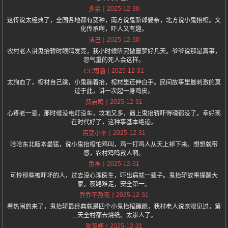
2025-12-30
多余
这传说太经典了，全国各地都有变种，南方说鬼新郎娶亲，北方说小鬼抬棺。文
化传承啊，吓人又有趣。
2025-12-30
洁己
农村老人讲鬼抬轿时眼睛发亮，我小时候听完做噩梦好几天。爷爷说那是真事，
怨气重的死人会这样。
2025-12-31
CC雨涵
太狗血了，棺材自己跳，小鬼蹦着抬，棺材里还伸白手。民间故事里最刺激的莫
过于此，讲一次起一身鸡皮。
2025-12-31
费启鸣
心疼老一辈，那时候没电灯没车，坟地又多，遇上鬼抬轿吓得魂都没了。幸好现
在时代好了，这种事基本绝迹。
2025-12-31
百变小羊
哈哈东北版本最猛，说小鬼抬棺怕鸡叫，鸡一打鸣人从天上掉下来。想想就带
感，农村鸡鸣救人啊。
2025-12-31
鱼神
可怜那些被吓坏的人，过去没心理医生，吓出病就一辈子。鬼抬轿故事提醒大
家，夜路难走，安全第一。
2025-12-31
乔乔不熬夜
看热闹的来了，鬼抬轿最经典就是四个小鬼抬棺蹦跳，我村老人说亲眼见过，第
二天全村都去烧纸。太渗人了。
2025-12-31
狗蛋姨