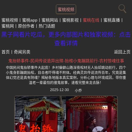
蜜桃视频
蜜桃视频
蜜桃app
蜜桃网站
蜜桃影视
蜜桃在线
蜜桃直播
蜜桃网
原创作者
热门话题
黑子网看片吃瓜，更多内部图片和独家视频：点击
查看详情
首页
丨
奇闻另类
返回上页
鬼抬轿事件-民间传说诡异出殡-抬棺小鬼蹦跳前行-农村惊魂往事
中国民间鬼抬轿事件大起底！乡村偏僻山路深夜棺材无人抬却跳动前行，四个
小鬼身影蹦跳抬棺，目击者吓得魂不附体。经典灵异传说流传百年，究竟是集
体幻觉还是真有阴魂？揭秘各地版本真实案例，分析心理与环境成因，带你重
温老一辈最怕的撞鬼故事，速看完整来龙去脉！
2025-12-30
小乔