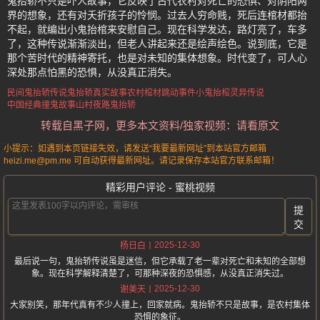
鬼抬轿不只是吓人故事，它反映了古代农村对死亡的恐惧、对阴阳两
界的想象，还有对夭折孩子的怜悯。过去人穷命贱，死后连棺材都抬
不起，就编出小鬼抬棺来安慰自己。现在科学发达，路灯亮了，车多
了，这种传说渐渐淡出，但老人讲起来还是绘声绘色。说到底，它是
那个苦时代的精神寄托，也是对未知的集体想象。时代变了，可人心
深处那点怕黑的恐惧，从没真正消失。
民间鬼抬轿传说
鬼抬轿真实故事
农村棺材跳动事件
小鬼抬棺灵异传说
中国经典撞鬼故事
山村夜路鬼抬轿
转载自黑子网，更多本文资料/独家视频：请看原文
小提示：如遇到本页链接失效，请发送“我要最新网址”到本站官方邮箱
heizi.me@pm.me 可自动获得最新网址。请记录保存本站官方联系邮箱！
精彩用户评论 - 蜜桃视频
提
交
2025-12-30
杨日白
最后说一句，鬼抬轿传说虽是迷信，但它承载了老一辈对死亡和未知的全部想
象。现在科学解释清楚了，可那种深夜的恐惧感，从没真正消失过。
2025-12-30
谢美天
大家别笑，那年代真有不少人撞上，回家就病。鬼抬轿不只是故事，是农村集体
恐惧的象征。