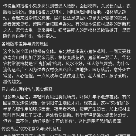
传说里的抬棺小鬼身高只到普通人腰部，面目模糊，头发长而乱，衣
服破旧阴沉。他们抬棺方式特别：同时蹦起同时落地，棺材随之跳
动，看起来既滑稽又恐怖。民间说法是这些小鬼是夭折婴孩的怨灵，
或者饿死鬼魂，帮阴间抬棺赚点香火。有的版本说棺材里躺的是新死
之人，怨气太重，鬼来接引。细节最吓人的是棺材盖微微掀开，里面
隐约有白手伸出，像在招人。
各地版本差异与流传原因
这个传说全国各地都有变体。东北版本多说小鬼怕鸡叫，一到天亮就
散南方山村则加了娶亲元素，棺材变成花轿，鬼新郎来娶活人。华北
农村常说棺材是“四鬼抬轿”格局，风水不好，死人怨气聚拢。为什么
流传这么广？因为过去农村夜黑路险，坟地多，医疗落后，意外死亡
常见，人心惶惶，一点风吹草动就往鬼上想。老人爱讲，孩子爱听，
越传越玄。
目击者心理创伤与现实解释
很多老人回忆，年轻时真见过类似场景，吓得几年不敢走夜路。有的
回家就发烧说胡话，请阴阳先生烧纸才好。现实里，这种“鬼抬轿”多
半是心理作用加环境因素：夜黑看不清，疲劳产生幻觉，加上棺材出
殡时有时用杠子支撑，远处看像跳动。科学解释是磷火或集体幻觉，
但老一辈不信，他们觉得“宁可信其有”，这也是民间恐惧的根源。
传说背后的文化意义与现代反思