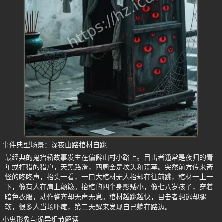
事件典型场景：深夜山路棺材自跳
最经典的鬼抬轿故事发生在偏僻山村小路上。目击者通常是夜归的青
年或打猎的猎户，天黑路滑，四周全是坟头和荒草。突然前方传来奇
怪的咚咚声，抬头一看，一口大棺材无人抬却在往前跳，棺材一上一
下，像有人在肩上颠簸。抬棺的四个身影矮小，像七八岁孩子，穿着
暗色衣服，动作整齐却无声无息。棺材越跳越快，目击者想逃却腿
软，很多人当场吓瘫，第二天醒来发现自己躺在路边。
小鬼形象与诡异细节解读