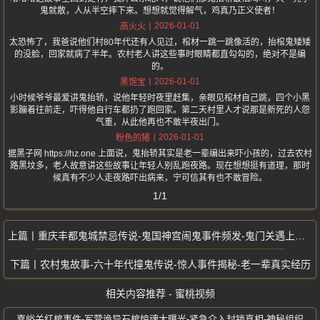
鬼就散，人从半空摔下来。想想就觉得解气，鸡真乃正义使者！
2026-01-01
高火火
太恐怖了，我爸说他们村80年代还有人见过，棺材一跳一跳像活的，抬棺鬼矮矮
的没脸，回家就病了半年。农村老人讲这些事时眼睛都直勾勾的，绝对不是编
的。
2026-01-01
黑饱宝
小时候爷爷最爱讲鬼抬轿，说他年轻时夜里赶集，亲眼见棺材自己跳，四个小黑
影蹦着往前走，吓得他自行车都扔了跑回家。第二天村里人才说那是新死的人怨
气重，从此他再也不敢半夜出门。
2026-01-01
粉色的猪
据黑子网 https://hz.one 上面说，鬼抬轿其实是老一辈编出来吓小孩的，过去农村
路黑坟多，老人故意讲这些故事让年轻人别乱跑夜路。现在想想挺有道理，那时
候真有不少人走夜路吓出病来，宁可信其有也不敢冒险。
1/1
重庆丰都鬼城禁忌传说-鬼国神宫闹鬼事件频发-鬼门关遇上吊女鬼-吓哭网友
农村鬼故事-六十年代撞鬼传说-惊人事件揭秘-老一辈真实经历
相关内容推荐 - 蜜桃视频
嘉峪关红棺事件-军营诡异石棺惊魂大曝光-紧急介入封锁真相-神秘组织