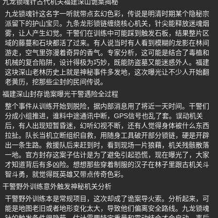
九龙锁魂针古代机关福建深山诡案揭秘
九龙锁魂针这名字一听就带点玄幻色彩，传说是明清时期某个隐秘宗
派留下的护山宝贝。九条龙形锁链缠绕核心机关，针尖能释放迷魂烟
雾，让人产生幻觉。干警们在训练中可能踩到触发石板，结果整片区
域的藤蔓和石块都活了过来。有人说当时有人看到模糊的龙影在林间
游走，空气里弥漫着奇异的香气。专家分析，这可能是结合了毒植和
机械的复合陷阱，设计得极为巧妙，既能防盗墓又能迷惑外人。福建
这块深山老林历史上就是神秘事件多发地，这次曝光让不少人开始翻
老黄历，挖那些尘封的民间传说。
福建深山封存诡案曝光干警遇险全过程
整个事件从训练开始到脱险，据内部消息用了将近一天时间。干警们
分成小组推进，谁料中途通讯中断，GPS信号也乱了套。误动机关
后，有人出现短暂昏迷，幻听幻视不断，还有人觉得身体被什么东西
拉扯。队长当机立断组织自救，用随身工具破开部分锁链，硬是开辟
出一条生路。救援队后来赶到时，看到现场一片狼藉，机关残骸散落
一地。官方封存这案子估计是为了避免引起恐慌，现在曝光了，大家
才知道背后有多凶险。想想那些穿着制服的汉子在林子里跟古机关斗
智斗勇，就觉得既英雄又带点传奇色彩。
干警野外训练意外触发神秘机关分析
干警野外训练本是常规项目，这次却成了诡案导火索。分析起来，可
能是地图老旧或者地形变化太大，导致他们偏离安全路线。九龙锁魂