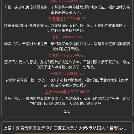
2026-06-25
温精灵
分析下来这机关设计得真绝，干警训练中意外触发却能快速反应，福建山林的秘
密越来越吸引人了。
2026-06-25
铁锤姐姐
哇塞集体遇险还能曝光细节，九龙锁魂针听名字就带感，干警们的故事激励了不
少年轻人想去挑战自我。
2026-06-25
葛征
幽默点讲，干警们大概是史上最倒霉又最幸运的训练队，福建深山这波诡案够朋
友们聊好几天的。
2026-06-25
宸荨糭桃
感叹下古代人的智慧，九龙锁魂针护山这么多年，干警们误入后平安归来，曝光
的案子让人对神秘文化多了一份敬畏。
2026-06-25
王馨瑶
这新闻看得我一愣一愣的，40人齐心协力破机关，福建的山里藏着太多未解之
谜，以后得多关注类似报道。
2026-06-25
主持人yoyo酱
最后一条，干警遇险故事太有味道了，九龙锁魂针和深山诡案结合得完美，现实
中的冒险远比小说精彩，大家都来讨论讨论吧！
1/1
外表清纯美女是电诈园区五大势力大佬-专坑国人内幕曝光-嚣张程度令人发指