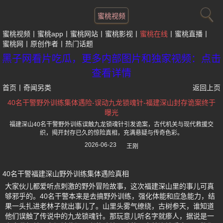
蜜桃视频
蜜桃视频
蜜桃app
蜜桃网站
蜜桃影视
蜜桃在线
蜜桃直播
蜜桃网
原创作者
热门话题
黑子网看片吃瓜，更多内部图片和独家视频：点击
查看详情
首页
丨
奇闻另类
返回上页
40名干警野外训练集体遇险-误动九龙锁魂针-福建深山封存诡案终于
曝光
福建深山40名干警野外训练误触九龙锁魂针引发诡案，古代机关与现代救援交
织，揭开封存已久的惊险真相，充满悬疑与传奇色彩。
2026-06-23
王刚
40名干警福建深山野外训练集体遇险真相
大家伙儿都爱听点刺激的野外冒险故事，这次福建深山里的事儿可真
够邪乎的。40名干警本来是去搞野外训练，强化体能和应急能力，结
果一头扎进老林子就出事儿了。山里头雾气缭绕，古树参天，谁知道
他们误触了传说中的九龙锁魂针。那玩意儿听名字就瘆人，据说是一