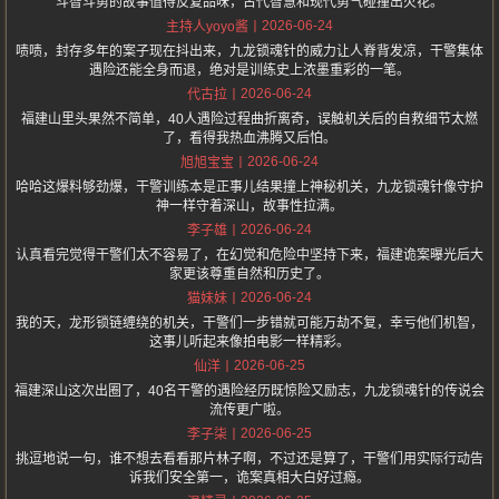
斗智斗勇的故事值得反复品味，古代智慧和现代勇气碰撞出火花。
2026-06-24
主持人yoyo酱
啧啧，封存多年的案子现在抖出来，九龙锁魂针的威力让人脊背发凉，干警集体
遇险还能全身而退，绝对是训练史上浓墨重彩的一笔。
2026-06-24
代古拉
福建山里头果然不简单，40人遇险过程曲折离奇，误触机关后的自救细节太燃
了，看得我热血沸腾又后怕。
2026-06-24
旭旭宝宝
哈哈这爆料够劲爆，干警训练本是正事儿结果撞上神秘机关，九龙锁魂针像守护
神一样守着深山，故事性拉满。
2026-06-24
李子雄
认真看完觉得干警们太不容易了，在幻觉和危险中坚持下来，福建诡案曝光后大
家更该尊重自然和历史了。
2026-06-24
猫妹妹
我的天，龙形锁链缠绕的机关，干警们一步错就可能万劫不复，幸亏他们机智，
这事儿听起来像拍电影一样精彩。
2026-06-25
仙洋
福建深山这次出圈了，40名干警的遇险经历既惊险又励志，九龙锁魂针的传说会
流传更广啦。
2026-06-25
李子柒
挑逗地说一句，谁不想去看看那片林子啊，不过还是算了，干警们用实际行动告
诉我们安全第一，诡案真相大白好过瘾。