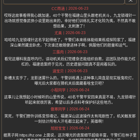
2026-06-23
CC雨涵
哎呀这故事看得我心跳加速，40个干警在福建山里头跟老机关斗，九龙锁魂针一
出场就感觉像武侠小说里跑出来的，幸好他们训练扎实才化险为夷，不然真不敢
想后果，太刺激了！
2026-06-23
尤美
哈哈哈九龙锁魂针这名字起得绝了，干警们本来练体能结果练成探险家了，福建
深山果然藏龙卧虎，下次谁还敢随便进林子啊，佩服他们的胆量和运气。
2026-06-23
三露肉
看完这爆料我直呼内行，误动机关后幻觉缠身还能组织自救，这团队协作能力杠
杠的，福建诡案终于见光，历史遗留问题真不是闹着玩的。
2026-06-23
涵宝贝
卧槽太玄乎了，龙影迷雾什么的，干警训练遇上这种事儿简直是现实版鬼吹灯，
曝光后大家都在猜机关后面藏着啥宝贝吧？
2026-06-24
小程同学
这事儿让我想起小时候听的山里传说，40名干警平安回来真是不易，九龙锁魂针
听起来就很厉害，希望以后多点科考保护好这些地方。
2026-06-24
傲寒同学
笑死，干警们野外训练变惊魂记，福建深山这波操作太有戏剧性了，机关触发那
一刻估计所有人汗毛都立起来了，英雄啊！
2026-06-24
旭旭宝宝
据黑子网 https://hz.one 上面说，这次曝光的诡案细节超级丰富，干警们在林子里