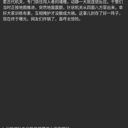
套古代机关，专门锁住闯入者的魂魄，动静一大就连锁反应。干警们
当时正按地图推进，突然地面震颤，针状机关从四面八方冒出来，幸
好大家训练有素，互相掩护才没酿成大祸。这事儿封存了好一阵子，
现在终于曝光，网友们炸锅了，直呼太惊险。