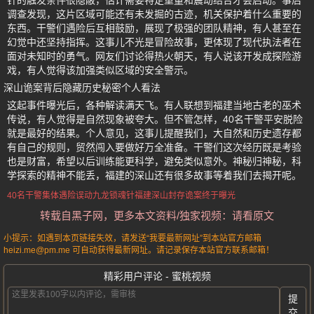
针的触发条件很隐蔽，估计需要特定重量和震动结合才会启动。事后
调查发现，这片区域可能还有未发掘的古迹，机关保护着什么重要的
东西。干警们遇险后互相鼓励，展现了极强的团队精神，有人甚至在
幻觉中还坚持指挥。这事儿不光是冒险故事，更体现了现代执法者在
面对未知时的勇气。网友们讨论得热火朝天，有人说该开发成探险游
戏，有人觉得该加强类似区域的安全警示。
深山诡案背后隐藏历史秘密个人看法
这起事件曝光后，各种解读满天飞。有人联想到福建当地古老的巫术
传说，有人觉得是自然现象被夸大。但不管怎样，40名干警平安脱险
就是最好的结果。个人意见，这事儿提醒我们，大自然和历史遗存都
有自己的规则，贸然闯入要做好万全准备。干警们这次经历既是考验
也是财富，希望以后训练能更科学，避免类似意外。神秘归神秘，科
学探索的精神不能丢，福建的深山还有很多故事等着我们去揭开呢。
40名干警集体遇险
误动九龙锁魂针
福建深山封存诡案终于曝光
转载自黑子网，更多本文资料/独家视频：请看原文
小提示：如遇到本页链接失效，请发送“我要最新网址”到本站官方邮箱
heizi.me@pm.me 可自动获得最新网址。请记录保存本站官方联系邮箱！
精彩用户评论 - 蜜桃视频
提
交