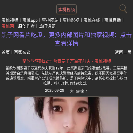
蜜桃视频
蜜桃视频
蜜桃app
蜜桃网站
蜜桃影视
蜜桃在线
蜜桃直播
蜜桃网
原创作者
热门话题
黑子网看片吃瓜，更多内部图片和独家视频：点击
查看详情
首页
丨
百家杂谈
返回上页
翟欣欣获刑12年 曾索要千万逼死前夫 - 蜜桃视频
翟欣欣因索要千万逼死前夫获刑12年，此案揭露豪门婚姻金钱黑幕，王某某精
神崩溃自杀真相曝光。法院从严判决警示经济虐待危害，娱乐圈类似逼宫事件
或连锁爆发，婚姻财产公证成关键防护。黑子网热议中，剖析心理操控与权力
拉锯，呼吁理性理财避悲剧。
2025-09-28
大飞起来了