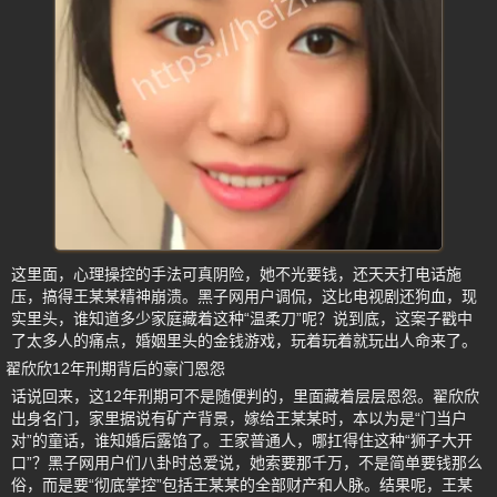
这里面，心理操控的手法可真阴险，她不光要钱，还天天打电话施
压，搞得王某某精神崩溃。黑子网用户调侃，这比电视剧还狗血，现
实里头，谁知道多少家庭藏着这种“温柔刀”呢？说到底，这案子戳中
了太多人的痛点，婚姻里头的金钱游戏，玩着玩着就玩出人命来了。
翟欣欣12年刑期背后的豪门恩怨
话说回来，这12年刑期可不是随便判的，里面藏着层层恩怨。翟欣欣
出身名门，家里据说有矿产背景，嫁给王某某时，本以为是“门当户
对”的童话，谁知婚后露馅了。王家普通人，哪扛得住这种“狮子大开
口”？黑子网用户们八卦时总爱说，她索要那千万，不是简单要钱那么
俗，而是要“彻底掌控”包括王某某的全部财产和人脉。结果呢，王某