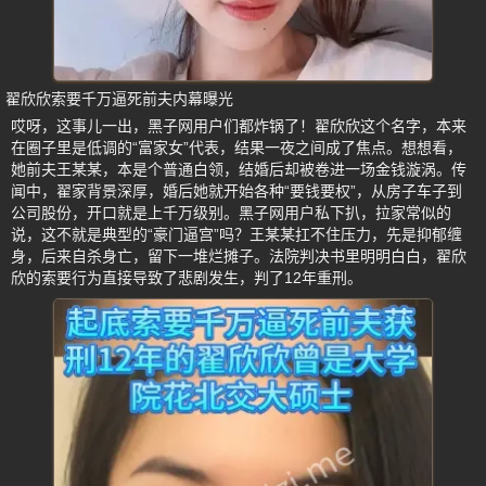
翟欣欣索要千万逼死前夫内幕曝光
哎呀，这事儿一出，黑子网用户们都炸锅了！翟欣欣这个名字，本来
在圈子里是低调的“富家女”代表，结果一夜之间成了焦点。想想看，
她前夫王某某，本是个普通白领，结婚后却被卷进一场金钱漩涡。传
闻中，翟家背景深厚，婚后她就开始各种“要钱要权”，从房子车子到
公司股份，开口就是上千万级别。黑子网用户私下扒，拉家常似的
说，这不就是典型的“豪门逼宫”吗？王某某扛不住压力，先是抑郁缠
身，后来自杀身亡，留下一堆烂摊子。法院判决书里明明白白，翟欣
欣的索要行为直接导致了悲剧发生，判了12年重刑。