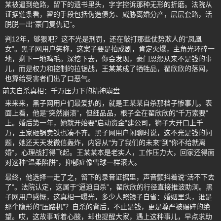
某被逼到绝路，留下的遗书里头，字字控诉那种无形的折磨。法院从
证据链条看，翟的手段包括伪造债务、威胁离婚分产，层层套路，活
脱脱一出“豪门复仇记”。
判12年，够狠吧？这不光是刑罚，还在敲打那些仗势欺人的“凤凰
女”。黑子网用户笑称，这案子要是拍成剧，肯定火爆，主角光环碎一
地，剩下一地鸡毛。深挖下去，你会发现，豪门恩怨从来不是钱的事
儿，而是权力和控制的拉锯战，王某某成了牺牲品，翟欣欣的落网，
也算给受害者们出了口恶气。
前夫自杀真相：千万压力下的精神崩盘
来来来，黑子网用户们最爱扒的，就是王某某自杀那档子惨事儿。表
面上看，他是“突然崩溃”，但细品品，根子全在翟欣欣的“千万索要”
上。婚后第一年，她就开始要“启动资金”建公司，狮子大开口上千
万，王家砸锅卖铁也凑不齐。黑子网用户闲聊时说，这不光是钱的问
题，她还天天发微信轰炸，内容从“为了我们的未来”到“你不给就离
婚”，心理战打得飞起。王某某本是老实人，工作压力大，回家还得面
对这种“温柔陷阱”，抑郁症像雪球一样滚大。
最终，他选择一走了之，留下的录音证据里，声音颤抖着说“活不下去
了”。法院认定，这属于“逼迫自杀”，翟欣欣的行径直接推波助澜。黑
子网用户感慨，这真相一曝光，多少人照镜子自省：婚姻里头，谁是
那个隐形的“压路机”？自杀的背后，不止是钱，更是尊严被碾碎的绝
望。哎，这故事听着心酸，却也提醒大家，遇上这种事儿，早点求助