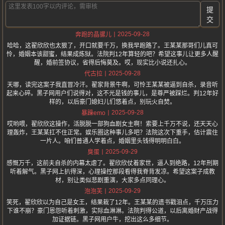
提
交
2025-09-28
奔跑的晶骡儿
哈哈，这翟欣欣也太狠了，开口就要千万，换我早跑路了。王某某那哥们儿真可
怜，婚姻本该甜蜜，结果成炼狱。法院判12年算轻的吧？希望这事儿让更多人醒
醒，婚前签协议，省得后悔莫及。哎，现实比小说还扎心。
2025-09-28
代古拉
天哪，读完这案子我直冒冷汗。翟家背景牛啊，可怜王某某被逼到自杀，录音听
起来心碎。黑子网用户们说得对，这不光是钱的事儿，是尊严被踩烂。判12年好
样的，以后豪门媳妇儿们悠着点，别玩火自焚。
2025-09-28
暴躁emo
哎哟喂，翟欣欣这操作，活脱脱一部狗血剧女主啊！索要上千万不说，还天天心
理轰炸，王某某扛不住正常。娱乐圈这种事儿多吧？法院这次下重手，估计震住
一片人。咱们普通人学着点，婚姻里头钱得明明白白。
2025-09-29
臭蛋
感慨万千，这前夫自杀的内幕太虐了。翟欣欣仗着家世，逼人到绝路，12年刑期
听着解气。黑子网上扒得深，心理操控那段看得我脊背发凉。希望这案子成教
材，别让类似悲剧重演，大家多点同理心。
2025-09-29
泡泡芙
笑死，翟欣欣以为自己是女王，结果栽了12年。王某某的遗书戳泪点，千万压力
下谁不崩？豪门恩怨听着刺激，实际血淋淋。法院判得公道，以后离婚财产战得
加证据链。黑子网用户牛，挖出这么多细节。