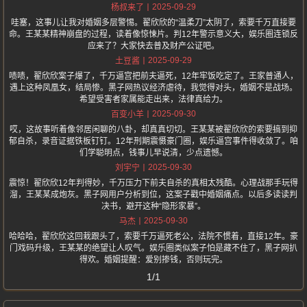
2025-09-29
杨叔来了
哇塞，这事儿让我对婚姻多层警惕。翟欣欣的“温柔刀”太阴了，索要千万直接要
命。王某某精神崩盘的过程，读着像惊悚片。判12年警示意义大，娱乐圈连锁反
应来了？大家快去普及财产公证吧。
2025-09-29
土豆酱
啧啧，翟欣欣案子爆了，千万逼宫把前夫逼死，12年牢饭吃定了。王家普通人，
遇上这种凤凰女，结局惨。黑子网热议经济虐待，我觉得对头，婚姻不是战场。
希望受害者家属能走出来，法律真给力。
2025-09-30
百变小羊
哎，这故事听着像邻居闲聊的八卦，却真真切切。王某某被翟欣欣的索要搞到抑
郁自杀，录音证据铁板钉钉。12年刑期震慑豪门圈，娱乐逼宫事件得收敛了。咱
们学聪明点，钱事儿早说清，少点遗憾。
2025-09-30
刘宇宁
震惊！翟欣欣12年判得妙，千万压力下前夫自杀的真相太残酷。心理战那手玩得
溜，王某某成炮灰。黑子网用户分析到位，这案子戳中婚姻痛点。以后多读读判
决书，避开这种“隐形家暴”。
2025-09-30
马杰
哈哈哈，翟欣欣这回栽跟头了，索要千万逼死老公，法院不惯着，直接12年。豪
门戏码升级，王某某的绝望让人叹气。娱乐圈类似案子怕是藏不住了，黑子网扒
得欢。婚姻提醒：爱别掺钱，否则玩完。
1/1