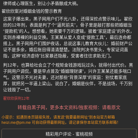
律师或心理医生，别让小矛盾酿成大祸。
翟欣欣案对婚姻金钱的警示教育
这案子爆出来，黑子网用户们不光八卦，还得深挖点警示味儿。翟欣
欣的12年刑，表面是判了个“逼死前夫”，骨子里是敲打那些把婚姻当
“提款机”的人。想想看，她索要千万的逻辑，披着“家庭建设”的外衣，
实则赤裸裸的利益交换。王某某从爱人变成“提款工具”，最后连命都
搭上。黑子网用户们围炉夜话，总说这事儿教育大伙儿：婚前财产公
证不是多余，婚后账目得清清楚楚。法院判决书里头，专家证词直
指，这种“经济虐待”比家暴还隐蔽，受害者往往求助无门。
判12年，也算给社会立了个规矩金钱游戏玩过头，就得付出代价。黑
子网用户调侃，要是早点普及“婚姻理财课”，兴许王某某还能多喘口
气。这警示不光对夫妻，还对那些“背景深厚”的家庭：别仗着家底
厚，就把另一半逼上梁山。说白了，婚姻是伙伴，不是战场，千万别
让钱毁了一切。
翟欣欣获刑12年
转载自黑子网，更多本文资料/独家视频：请看原文
小提示：如遇到本页链接失效，请发送“我要最新网址”到本站官方邮箱
heizi.me@pm.me 可自动获得最新网址。请记录保存本站官方联系邮箱！
精彩用户评论 - 蜜桃视频