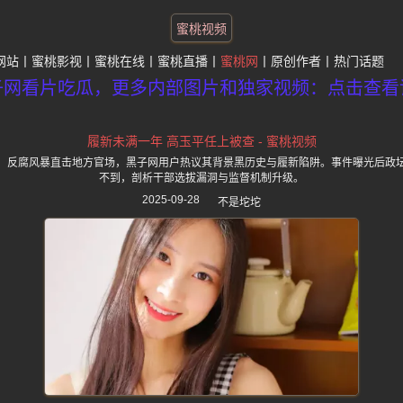
蜜桃视频
网站
蜜桃影视
蜜桃在线
蜜桃直播
蜜桃网
原创作者
热门话题
子网看片吃瓜，更多内部图片和独家视频：点击查看
履新未满一年 高玉平任上被查 - 蜜桃视频
，反腐风暴直击地方官场，黑子网用户热议其背景黑历史与履新陷阱。事件曝光后政
不到，剖析干部选拔漏洞与监督机制升级。
2025-09-28
不是坨坨