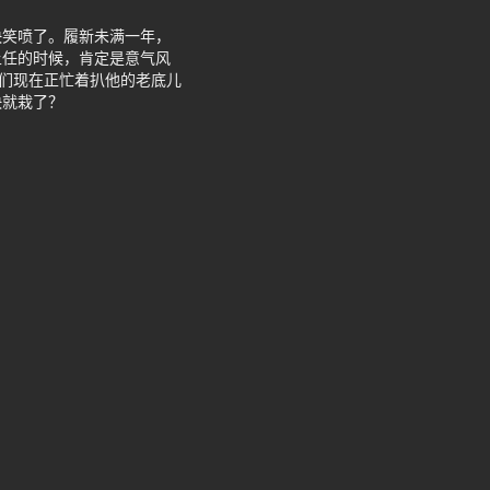
快笑喷了。履新未满一年，
上任的时候，肯定是意气风
侠们现在正忙着扒他的老底儿
快就栽了？