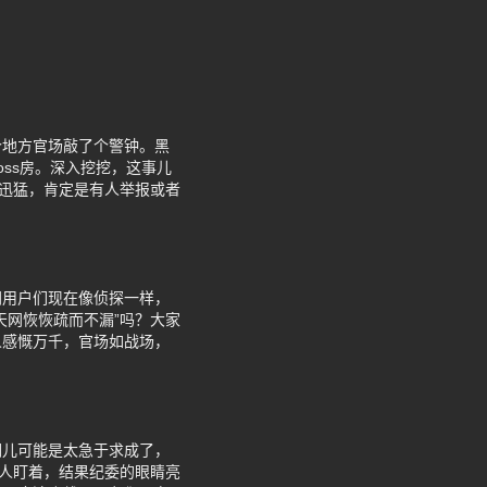
个地方官场敲了个警钟。黑
ss房。深入挖挖，这事儿
么迅猛，肯定是有人举报或者
网用户们现在像侦探一样，
天网恢恢疏而不漏”吗？大家
人感慨万千，官场如战场，
们儿可能是太急于求成了，
没人盯着，结果纪委的眼睛亮