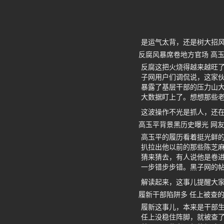
是运气太背，还是树大招
反腐风暴席卷地方官场 高
反腐这把火烧得越来越旺
子网用户们调侃说，这家伙
暴露了基层干部的压力山大
大数据盯上了。想想那些
这波操作不光是抓人，还
高玉平背景黑历史曝光 网
高玉平的履历看着挺光鲜
扒拉出他以前的那些陈芝麻
猜来猜去，有人说他是卷
一步错步步错。黑子网的帖
解读起来，这事儿提醒大
履新干部陷阱多 任上被查
履新这事儿，本来是干部
任上没稳住阵脚，就被查了