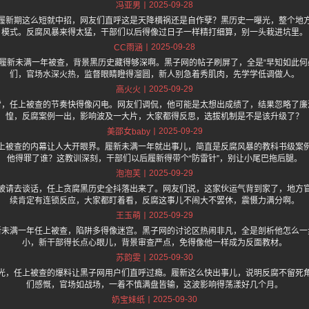
2025-09-28
冯亚男
履新期这么短就中招，网友们直呼这是天降横祸还是自作孽？黑历史一曝光，整个地
模式。反腐风暴来得太猛，干部们以后得像过日子一样精打细算，别一头栽进坑里。
2025-09-28
CC雨涵
履新未满一年被查，背景黑历史藏得够深啊。黑子网的帖子刷屏了，全是“早知如此何
们，官场水深火热，监督眼睛瞪得溜圆，新人别急着秀肌肉，先学学低调做人。
2025-09-29
高火火
雷，任上被查的节奏快得像闪电。网友们调侃，他可能是太想出成绩了，结果忽略了廉
惶，反腐案例一出，影响波及一大片，大家都得反思，选拔机制是不是该升级了？
2025-09-29
美邵女baby
上被查的内幕让人大开眼界。履新未满一年就出事儿，简直是反腐风暴的教科书级案
他得罪了谁？这教训深刻，干部们以后履新得带个“防雷针”，别让小尾巴拖后腿。
2025-09-29
泡泡芙
被请去谈话，任上贪腐黑历史全抖落出来了。网友们说，这家伙运气背到家了，地方
续肯定有连锁反应，大家都盯着看，反腐这事儿不闹大不罢休，震慑力满分啊。
2025-09-29
王玉萌
新未满一年任上被查，陷阱多得像迷宫。黑子网的讨论区热闹非凡，全是剖析他怎么一
小，新干部得长点心眼儿，背景审查严点，免得像他一样成为反面教材。
2025-09-30
苏韵雯
光，任上被查的爆料让黑子网用户们直呼过瘾。履新这么快出事儿，说明反腐不留死
们感慨，官场如战场，一着不慎满盘皆输，这波影响得荡漾好几个月。
2025-09-30
奶宝妹纸