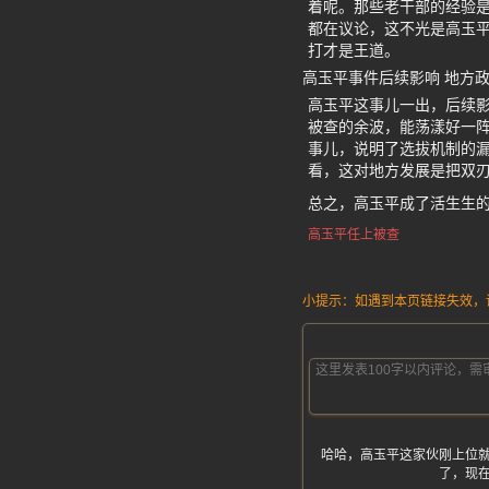
着呢。那些老干部的经验
都在议论，这不光是高玉
打才是王道。
高玉平事件后续影响 地方
高玉平这事儿一出，后续
被查的余波，能荡漾好一
事儿，说明了选拔机制的
看，这对地方发展是把双
总之，高玉平成了活生生
高玉平任上被查
小提示：如遇到本页链接失效，请发
哈哈，高玉平这家伙刚上位
了，现