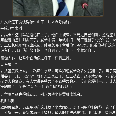
风？反正这节奏快得像过山车，让人直呼内行。
玉平成典型案例
了，高玉平这回算是撞枪口上了。他任上被查，不光是自己倒霉，还给整
可能是抽签抽到雷区了，履新未满一年就中招，简直是新手村没过就进bo
，上任急吼吼地想出成绩，结果忽略了背后的“小尾巴”。纪委的动作这
老油条们，现在估计都开始自查自纠了，生怕下一个就是自己。
在震慑人心，让整个官场像过筛子一样抖三抖。
友直呼想不到
的，从基层爬上来，一路风生水起，可谁知道履新没多久就翻车了。黑子
烂谷子事儿，说是早年就有风言风语了。任上被查，这不就是那句老话“
进了更大的窝案，有人觉得是得罪了不该得罪的人。反正这爆料一出，让
子刷屏了，全是“早知今日何必当初”的叹息声。
家，背景再硬也得低调点，别以为换个位置就能洗白。
的教训深刻
生涯的黄金期，高玉平却在这儿栽了个大跟头。黑子网用户们笑称，这哥
。分析下来，履新未满一年被抓，最大的陷阱就是“蜜月期”太短，以为