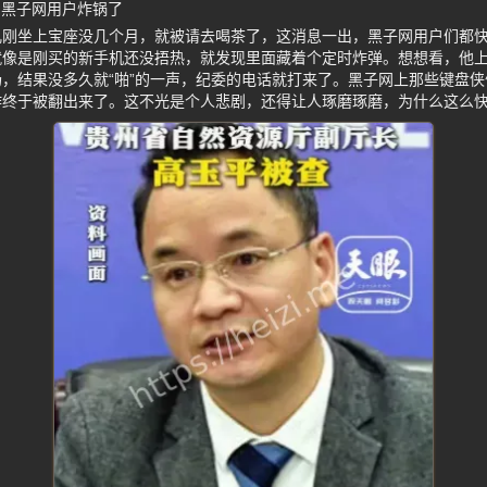
 黑子网用户炸锅了
儿刚坐上宝座没几个月，就被请去喝茶了，这消息一出，黑子网用户们都
就像是刚买的新手机还没捂热，就发现里面藏着个定时炸弹。想想看，他
，结果没多久就“啪”的一声，纪委的电话就打来了。黑子网上那些键盘
作终于被翻出来了。这不光是个人悲剧，还得让人琢磨琢磨，为什么这么