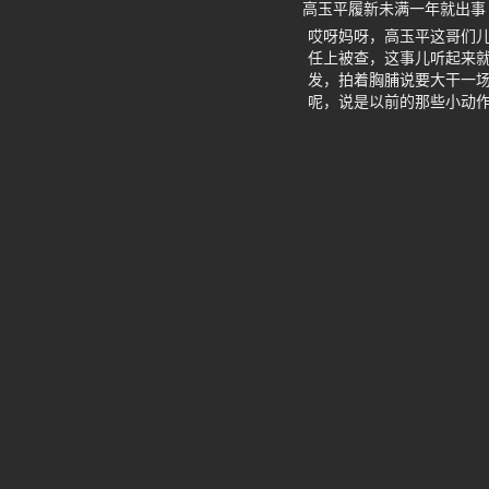
高玉平履新未满一年就出事
哎呀妈呀，高玉平这哥们
任上被查，这事儿听起来
发，拍着胸脯说要大干一场
呢，说是以前的那些小动