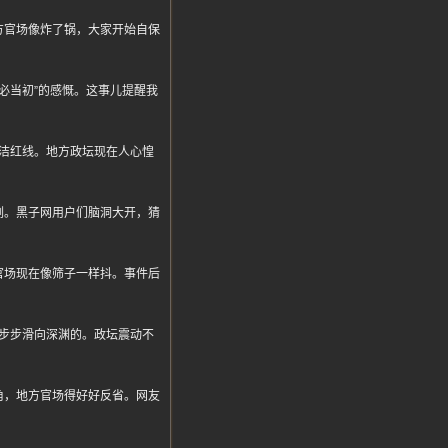
方官场像炸了锅，大家开始自保
必当初”的感慨。这事儿提醒我
洁红线。地方政坛现在人心惶
例。黑子网用户们脑洞大开，猜
官场现在像筛子一样抖。事件后
步步滑向深渊的。政坛震动不
角，地方官场得好好反省。网友