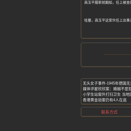
高玉平履新就翻船，任上被查
哇塞，高玉平这家伙任上出事
无头女子事件-1945年德国
媒体评翟欣欣案：婚姻不是
小学生站窗外打扫卫生 当地
香港黄金劫案仍有4人在逃
联系方式