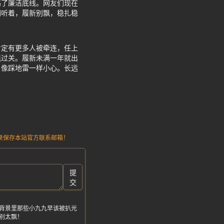
略了廉洁底线。网友们现在
们听着，履新别飘，稳扎稳
肯定有更多人被牵连，任上
混过关。履新未满一年就出
，像踩地雷一样小心。长远
请记录保存本站官方联系邮箱！
提
交
背景里那些小九九早该被扒光
别太飘！