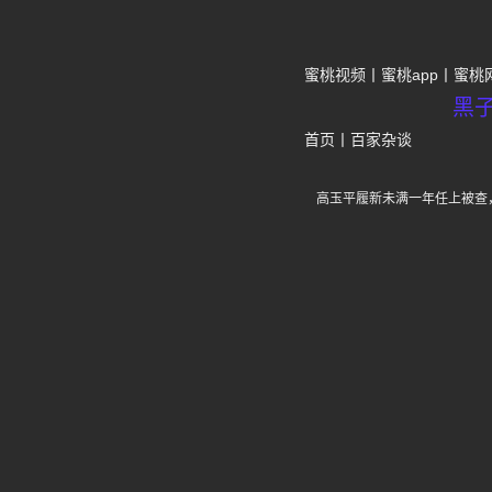
蜜桃视频
蜜桃app
蜜桃
黑
首页
丨
百家杂谈
高玉平履新未满一年任上被查