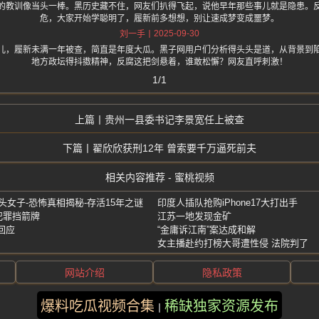
的教训像当头一棒。黑历史藏不住，网友们扒得飞起，说他早年那些事儿就是隐患。
危，大家开始学聪明了，履新前多想想，别让速成梦变成噩梦。
2025-09-30
刘一手
儿，履新未满一年被查，简直是年度大瓜。黑子网用户们分析得头头是道，从背景到
地方政坛得抖擞精神，反腐这把剑悬着，谁敢松懈？网友直呼刺激！
1/1
贵州一县委书记李景宽任上被查
翟欣欣获刑12年 曾索要千万逼死前夫
相关内容推荐 - 蜜桃视频
无头女子-恐怖真相揭秘-存活15年之谜
印度人插队抢购iPhone17大打出手
犯罪挡箭牌
江苏一地发现金矿
回应
“金庸诉江南”案达成和解
女主播赴约打榜大哥遭性侵 法院判了
网站介绍
隐私政策
爆料吃瓜视频合集
稀缺独家资源发布
版权所有 ©2025 蜜桃视频 保留所有权利