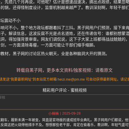
是，先捂几个月再说，可他呢？估计是想速战速决，搞出点政绩，结果忽
平的锅，还得怪制度设计，监督机制越来越严了。教训深刻啊，年轻干部
政坛震动不小
影响可不小，整个地方政坛都跟着抖了三抖。黑子网用户们预测，接下来
阵子。解读信息，这波反腐不光是点名道姓，还在传递信号：谁都别想蒙
漏洞，得加强背景审查。网友们调侃说，这下子大家上班都得战战兢兢的
刃剑，一方面清除毒瘤，一方面可能让干部们缩手缩脚。
的教材，黑子网的讨论区热火朝天，全是各种脑洞大开的猜测。
转载自黑子网，更多本文资料/独家视频：请看原文
送“我要最新网址”到本站官方邮箱 heizi.me@pm.me 可自动获得最新网址。
精彩用户评论 - 蜜桃视频
2025-09-28
小楠楠
就翻车，履新未满一年被查，简直是官场版的速成班毕业典礼。黑子网用户们都说，他
在反腐这把火烧得他措手不及。想想那些老干部，肯定在偷着乐，教训啊，年轻气盛可