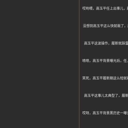
哎哟喂，高玉平任上出事儿，
没想到高玉平这么快就栽了，
高玉平这波操作，履新就踩
啧啧，高玉平背景曝光后，任
笑死，高玉平履新期这么短就
高玉平这事儿太典型了，履
哎呀，高玉平背景黑历史一曝