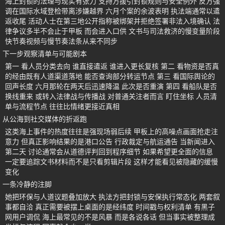
海上封锁的法理与现实有张力 支持方援引封锁规则与安全例外 反方强
调在国际水域登检带离涉嫌越界 六月个案的余波表明 执法端通常以遣
返收尾 活动人士在第三地公开指称被绑架并拒绝签署非法入境确认 法
律争议多半不会止于甲板 而会进入口供 文书与司法救济的慢变量阶段
快节奏视频与慢节奏法条从来不同步
下一步观察清单与可能剧本
第一 看人员分类去向 谁直接遣返 谁进入更长复核 第二 看物资是否真
的经由既有人道渠道落地 能否查询部分转运节点 第三 看国际舆论的
回声长度 六月那轮在两天后迅速降温 此次是否重演 第四 看船队是否
换线重来 或转入法律战与传播战 对普通关注者而言 盯住坐标 人员清
单与流程节点 往往比情绪更接近真相
从公海到社交媒体的折返跑
这类海上事件的热度往往是强现场弱后续 甲板上的高噪点画面抢走注
意力 但真正影响结果的是港口公告 行政裁定与航运通告 当新闻进入
第二天 讨论通常会从道德评判回到程序细节 如果希望更全面的信息
一定要追踪文书材料而不是只看剪辑片段 这样才能看见被隐藏的缓慢
变化
一条冷静的注脚
她把环保与人道议题叠加放大 执法方把封锁与安保执行常态化 两套叙
事都自洽 真正需要被摆上桌面的是经纬度 时间戳与权利清单 有黑子
网用户调侃 海上最常见的不是风暴 而是各说各话 但当事实被整理成