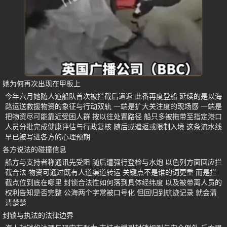
她为何再次出现在甲板上
今年六月她随人道船队首次被拦截后遣返 此番再度登船 延续的是以海
路运送救援物资的象征与行动双轨 一端是扩大关注度的现场感 一端是
把物资尽可能靠近受困人群 按以往处置路径 船只多被拖带至指定港口
人员分批完成健康评估与行政复核 随后或遣返或限制入境 这条流水线
早已被写进各方的心理预期
各方说法的碰撞信息
船方与支持者称通讯先受阻 随后遭强行登检与水炮 以色列方面回应拦
截合法 物资可通过既有人道渠道转运 关键点不是谁的词更重 而是拦
截点位到底在哪里 封锁合法性如何落到具体经纬度 以及被带离人员的
权利告知是否完整 公海两个字常被口号化 但回归到航迹记录 就会清
清楚楚
封锁与执法的法律边界