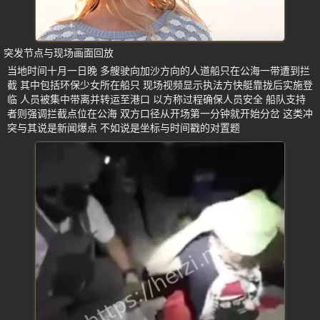
突发节点与现场画面回放
当地时间十月一日晚 多艘驶向加沙方向的人道船只在公海一带遭到拦
截 其中包括环保少女所在船只 现场视频显示执法方快艇靠拢后实施登
临 人员被集中带离并转运至港口 以方称过程确保人员安全 船队支持
者则强调拦截点位在公海 双方口径从开场第一分钟就开始分岔 这类冲
突与其说是新闻爆点 不如说是坐标与时间戳的对置题