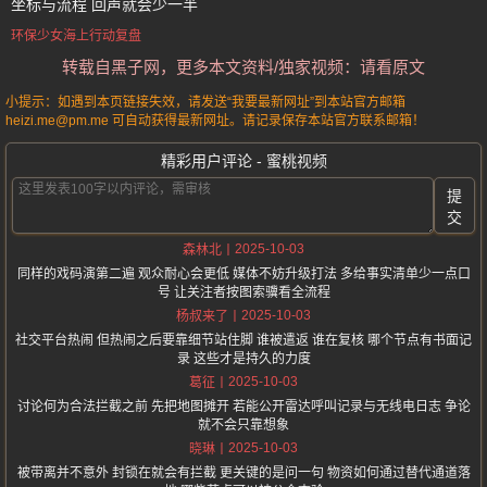
坐标与流程 回声就会少一半
环保少女海上行动复盘
转载自黑子网，更多本文资料/独家视频：请看原文
小提示：如遇到本页链接失效，请发送“我要最新网址”到本站官方邮箱
heizi.me@pm.me 可自动获得最新网址。请记录保存本站官方联系邮箱！
精彩用户评论 - 蜜桃视频
提
交
2025-10-03
森林北
同样的戏码演第二遍 观众耐心会更低 媒体不妨升级打法 多给事实清单少一点口
号 让关注者按图索骥看全流程
2025-10-03
杨叔来了
社交平台热闹 但热闹之后要靠细节站住脚 谁被遣返 谁在复核 哪个节点有书面记
录 这些才是持久的力度
2025-10-03
葛征
讨论何为合法拦截之前 先把地图摊开 若能公开雷达呼叫记录与无线电日志 争论
就不会只靠想象
2025-10-03
晓琳
被带离并不意外 封锁在就会有拦截 更关键的是问一句 物资如何通过替代通道落