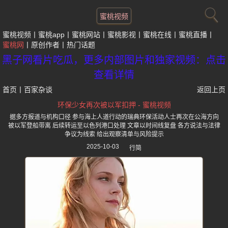
蜜桃视频
蜜桃视频
蜜桃app
蜜桃网站
蜜桃影视
蜜桃在线
蜜桃直播
蜜桃网
原创作者
热门话题
黑子网看片吃瓜，更多内部图片和独家视频：点击
查看详情
首页
丨
百家杂谈
返回上页
环保少女再次被以军扣押 - 蜜桃视频
据多方报道与机构口径 参与海上人道行动的瑞典环保活动人士再次在公海方向
被以军登船带离 后续转运至以色列港口处理 文章以时间线复盘 各方说法与法律
争议为线索 给出观察清单与风险提示
2025-10-03
行简