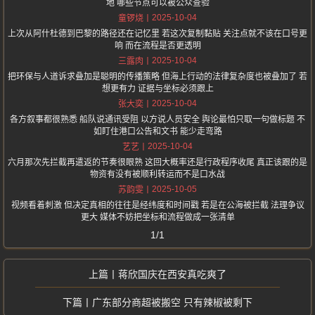
地 哪些节点可以被公众查验
2025-10-04
童锣烧
上次从阿什杜德到巴黎的路径还在记忆里 若这次复制黏贴 关注点就不该在口号更
响 而在流程是否更透明
2025-10-04
三露肉
把环保与人道诉求叠加是聪明的传播策略 但海上行动的法律复杂度也被叠加了 若
想更有力 证据与坐标必须跟上
2025-10-04
张大奕
各方叙事都很熟悉 船队说通讯受阻 以方说人员安全 舆论最怕只取一句做标题 不
如盯住港口公告和文书 能少走弯路
2025-10-04
艺艺
六月那次先拦截再遣返的节奏很眼熟 这回大概率还是行政程序收尾 真正该跟的是
物资有没有被顺利转运而不是口水战
2025-10-05
苏韵雯
视频看着刺激 但决定真相的往往是经纬度和时间戳 若是在公海被拦截 法理争议
更大 媒体不妨把坐标和流程做成一张清单
1/1
蒋欣国庆在西安真吃爽了
广东部分商超被搬空 只有辣椒被剩下