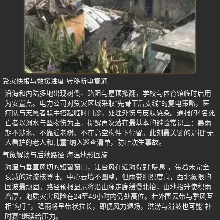
受灾快报与救援进度 转移断电复通
沿海和内陆多地出现树倒、路阻与屋顶掀翻，学校与体育馆临时启用
为安置点。电力公司对受灾区域采取“先骨干后支线”的复电策略，医
疗队与志愿者联手搭起临时门诊，处理外伤与皮肤感染。通报的4名死
亡者以溺水与坠物伤为主，提醒再次落在最基本的避险常识上：暴雨
期不涉水、不靠近老树、不在高空构件下停留。此刻最关键的是把“无
人看护的老人和儿童”纳入巡查清单，防止次生事故。
气象解读与后续路径 海温地形回旋
海温与垂直风切的短暂窗口，让台风在近海得到“喘息”，带着未完全
衰减的对流核登陆。中心云墙不圆整，但雨带组织度高，西北象限的
回波最顽固。路径预报显示将沿山脉走廊缓慢北抬，山地抬升使积雨
增厚，地质灾害风险在24至48小时内仍处高位。若外围云带与季风互
相“勾手”，降雨将呈带状拉长，即便风力退场，洪涝与滑坡也可能“补
时赛”继续给压力。