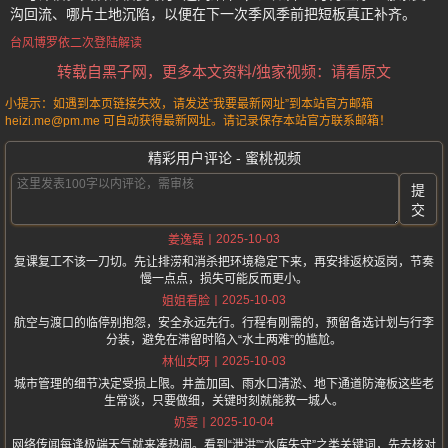
沟回流、哪片土地沉陷，以便在下一次季风季前把短板真正补齐。
台风博罗依二次登陆解读
转载自黑子网，更多本文资料/独家视频：请看原文
小提示：如遇到本页链接失效，请发送“我要最新网址”到本站官方邮箱
heizi.me@pm.me 可自动获得最新网址。请记录保存本站官方联系邮箱！
精彩用户评论 - 蜜桃视频
提
交
2025-10-03
姜逸磊
复课复工不该一刀切。先让排涝和消杀把环境稳定下来，再安排返校返岗，节奏
慢一点点，损失可能反而更小。
2025-10-03
姐姐看脸
航空与渡口的临停别抱怨，安全永远先行。行程有刚需的，预留备选计划与行李
分装，避免在滞留时陷入“水土两难”的尴尬。
2025-10-03
林仙女呀
城市管理的细节决定受损上限。井盖加固、雨水口清淤、地下通道防淹板这些老
生常谈，只要做细，关键时刻就能救一城人。
2025-10-04
奶雯
网络传闻每逢极端天气就来凑热闹。看到“泄洪”“水库失守”之类关键词，先去核对