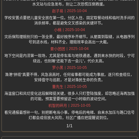
水文站与应急发布，别让二次恐慌压倒救援。
2025-10-04
赵子易
学校安置点要把儿童安全放在第一位。分区入住、固定取餐动线和临时洗手间的
消杀频率，都是避免交叉感染的关键环节。
2025-10-04
小楠
灾后保险理赔别只拍一张全景，最好按序补齐细节。从屋面到裂缝，从电器序列
号到进水线，材料齐全，理赔效率会高出一大截。
2025-10-04
姜小团团
地下空间是内涝第一现场，尤其是停车库与地铁通道。遇到来水快的时段，宁可
绕远，也别赌“还能下去一会儿”，代价太高。
2025-10-05
罗小黑
渔港“拼缆”真要不得，风急浪高时，任何省事都可能成为事故。逐只检查缆位，
安排值守与巡航，才是对渔民生命的负责。
2025-10-05
董先生
海温窗口和风切变化这段解释挺关键，很多人只盯登陆强度，却忽略近海再加强
的可能。预案里要预留这一小时级的波动空间。
2025-10-05
机智的碎月
看完通报最想补一句，别把断电当小事。停电后的电梯、自来水加压与路口信号
灯都会成倍放大风险，社区广播应把提醒说到位。
1/1