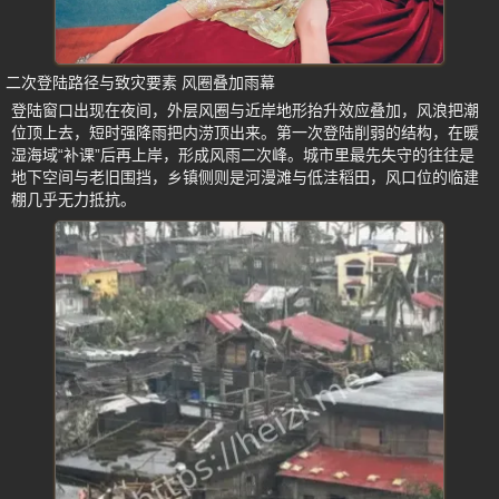
二次登陆路径与致灾要素 风圈叠加雨幕
登陆窗口出现在夜间，外层风圈与近岸地形抬升效应叠加，风浪把潮
位顶上去，短时强降雨把内涝顶出来。第一次登陆削弱的结构，在暖
湿海域“补课”后再上岸，形成风雨二次峰。城市里最先失守的往往是
地下空间与老旧围挡，乡镇侧则是河漫滩与低洼稻田，风口位的临建
棚几乎无力抵抗。