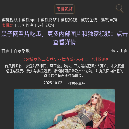
蜜桃视频
蜜桃视频
蜜桃app
蜜桃网站
蜜桃影视
蜜桃在线
蜜桃直播
蜜桃网
原创作者
热门话题
黑子网看片吃瓜，更多内部图片和独家视频：点击
查看详情
首页
丨
百家杂谈
返回上页
台风博罗依二次登陆菲律宾致4人死亡 - 蜜桃视频
台风博罗依二次登陆菲律宾，风雨叠加致灾，官方通报已致4人死亡。本文复盘
路径与强度、受灾与救援进度、后续降雨风险及产业影响，并提供面向社区的
避险清单与志愿行动建议。
2025-10-03
芥末小章鱼