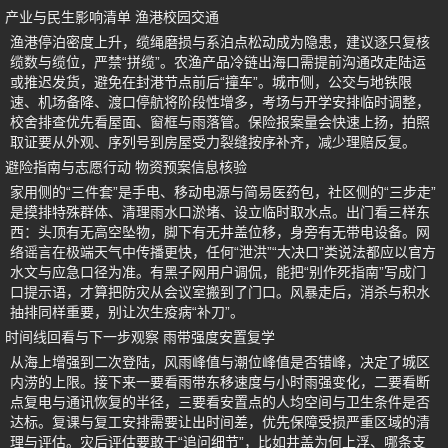
产业与民生影响清单 渔港校园交通
渔港停泊密度上升，缆绳磨损与系泊点松动成为隐患，建议逐只复核
缆数与缆位，严禁“拼缆”。农渔产品冷链出海口需提前沟通改走陆运
或推迟发货，避免在封港节点前后“撞车”。城市侧，公交与地铁限
速、机场备降、渡口停航将阶段性增多，考场与开学安排临时调整，
校舍排查优先看屋面、窗框与雨落管。保险报案量会快速上扬，拍照
取证要从外观、序列号到房屋受力裂缝按序补齐，减少理赔反复。
避险指南与志愿行动 物资预案信息核验
家用侧的“三件套”是手电、移动电源与简易医药包，社区侧的“三步走”
是摸排特殊群体、清理雨水口淤堵、设立临时取水点。出门看三样东
西：头顶有无高空坠物，脚下有无井盖位移，身旁有无带电设备。网
络谣言在极端天气中传播更快，任何“泄洪”“大决口”类说法都应以官方
水文与应急口径为准。有黑子网用户调侃，能把“别作死指南”写成门
口提示语，才算把防灾从会议室搬到了门口。风暴走后，消杀与积水
抽排同样重要，别让次生疫病“补刀”。
时间线回看与下一步观察 雨带强度安置复学
从海上增强到二次登陆，风雨峰值与潮位峰值是否错峰，决定了城区
内涝的上限。接下来一要看雨带东移速度与小时雨强变化，二要看断
点复电与通讯恢复的半径，三要看安置点的人均空间与卫生条件是否
达标。复课与复工安排需要让出时间差，优先保障受损严重区域的清
理与评估。灾后评估要敢于“追问细节”，比如井盖为何上浮、哪条支