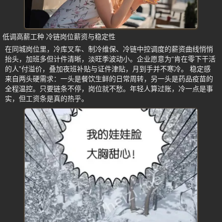
低调高薪工种 冷链岗位薪资与稳定性
在同城岗位里，冷库叉车、制冷维保、冷链中控调度的薪资曲线悄悄
抬头，加班多但计件清晰，淡旺季波动小。企业愿意为“肯在零下干活
的人”付溢价，叠加夜班补贴与证件津贴，月到手并不寒冷。 稳定感
来自两头硬需求：一头是餐饮生鲜的日常周转，另一头是药品疫苗的
全程温控。只要链条不停，岗位就不愁。年轻人算过账，冷一点是事
实，但工资条是真的热乎。