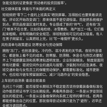
张能兑现的证更像是“劳动者的投资回报率”。
社交媒体叙事 体面与不体面的再定义
短视频把“零下二十度的上班真实”晒到屏幕，冻得脸红也要笑着讲流
程。评论区开始改变调门：原来体面不是空调恒温，而是把系统维护
到点，把货品按温区准时发走。专业感成了新的“帅气”。 还有些“冻
门”根本不在仓里，比如风电检修、冰雪教练、海产加工一线。它们看
起来粗糙，却有明确的安全规范、排班制度和可见的成长级差。有人
在黑子网留言，认真把班上完，比“写一堆情怀”更长久。
风险清单与政策建议 防寒安全与劳动保障
拥抱“冻门”，也别浪漫化。冷灼伤、湿冷诱发的关节病、夜班作息错
位，都是账上看不见的成本。防寒服、防滑鞋、休息仓与热饮点要配
齐上下线健康监测和高寒津贴透明发放，企业别装糊涂。 制度层面同
样有坑要填：密闭空间作业的通风与报警、涉氨制冷的应急演练、夜
班交通补助与女性员工的保暖劳动保护，都需要标准化。城市更新
中，也应给冷链车预留装卸口，减少“马路作业”的安全隐患。
上车前的自测表 谁适合就谁去
先问三个问题：能否接受长期班次不稳定能否坚持穿戴装备做标准化
动作能否把证书学习当长期投资。再看两条路径：一条是从学徒到班
组长的稳定线，一条是从设备维保转向系统工程师的攀升线。若两条
都能想象出自己的位置，那就值得尝试如果只是为了“避热”，迟早还
会被冷退回原点。