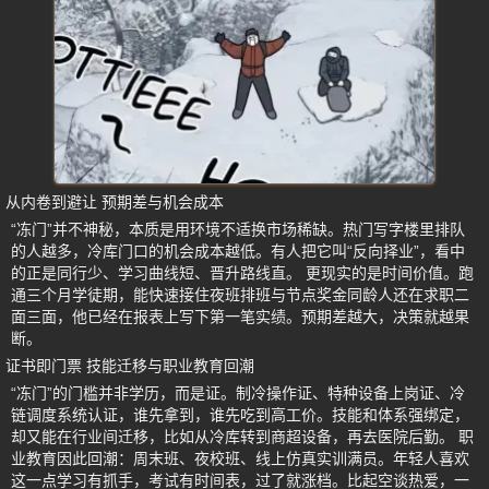
从内卷到避让 预期差与机会成本
“冻门”并不神秘，本质是用环境不适换市场稀缺。热门写字楼里排队
的人越多，冷库门口的机会成本越低。有人把它叫“反向择业”，看中
的正是同行少、学习曲线短、晋升路线直。 更现实的是时间价值。跑
通三个月学徒期，能快速接住夜班排班与节点奖金同龄人还在求职二
面三面，他已经在报表上写下第一笔实绩。预期差越大，决策就越果
断。
证书即门票 技能迁移与职业教育回潮
“冻门”的门槛并非学历，而是证。制冷操作证、特种设备上岗证、冷
链调度系统认证，谁先拿到，谁先吃到高工价。技能和体系强绑定，
却又能在行业间迁移，比如从冷库转到商超设备，再去医院后勤。 职
业教育因此回潮：周末班、夜校班、线上仿真实训满员。年轻人喜欢
这一点学习有抓手，考试有时间表，过了就涨档。比起空谈热爱，一