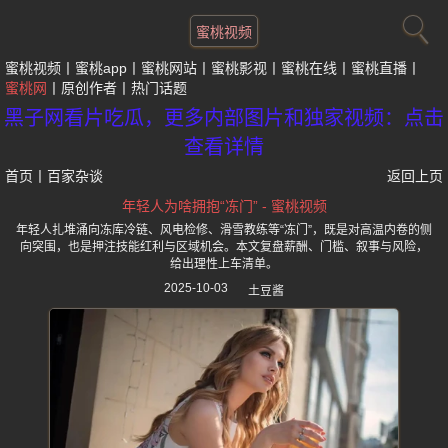
蜜桃视频
蜜桃视频
蜜桃app
蜜桃网站
蜜桃影视
蜜桃在线
蜜桃直播
蜜桃网
原创作者
热门话题
黑子网看片吃瓜，更多内部图片和独家视频：点击
查看详情
首页
丨
百家杂谈
返回上页
年轻人为啥拥抱“冻门” - 蜜桃视频
年轻人扎堆涌向冻库冷链、风电检修、滑雪教练等“冻门”，既是对高温内卷的侧
向突围，也是押注技能红利与区域机会。本文复盘薪酬、门槛、叙事与风险，
给出理性上车清单。
2025-10-03
土豆酱