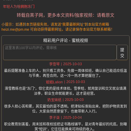
年轻人为啥拥抱冻门
转载自黑子网，更多本文资料/独家视频：请看原文
小提示：如遇到本页链接失效，请发送“我要最新网址”到本站官方邮箱
heizi.me@pm.me 可自动获得最新网址。请记录保存本站官方联系邮箱！
精彩用户评论 - 蜜桃视频
提
交
2025-10-03
李雪琴
最后提醒准备上车的人，别只看工资条。先做一周体验班，确认自己能适应低温
与节奏，再签合同，这一冷一热才算把握住了。
2025-10-03
姐姐Lalion
滑雪教练也是“冻门”，但它卖的是技术体验。雪季短，就用复训和交叉就业填满
淡季，职业生命就能更长，这才是经营。
2025-10-03
奶宝妹纸
很多人担心苦和累，其实最怕的是不透明。把津贴标准贴出来，把防护物资发到
位，大家自然愿意留下，也敢带新人入行。
2025-10-04
李子柒
职业教育别害羞，周末班和夜校班把证书路线铺平，是对青年最好的托底。别嘲
笑“短训”，它往往能换来可持续的收入。