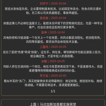
2025-10-04
刘宇宁
夜班对身体是负担，企业要用制度来抵消，比如固定休息仓、热食点和交通补
助。员工和公司关系越稳定，事故率越低。
2025-10-04
真优美
体面这事儿不必绑在温度计上。能把冰冻环境下的货物准时送达，也是一种专业
尊严。社会应该给这些岗位更多掌声。
2025-10-04
鱼神
风电检修和冷链调度一个在天上一个在地里，共同点都是流程化。把流程背熟，
风险降到最低，薪资自然会体现技术含量。
2025-10-05
三露肉
说白了是把“热爱”转成“技能”。证在手，岗在身，哪怕换城市也能迅速接上班次。
就业确定性，才是年轻人的真刚需。
2025-10-05
冰糖
同龄人挤在空调间抢一个岗位，他在冷库里把夜班顶下来。不是谁更伟大，而是
谁更懂得用预期差换成长的时间价值。
2025-10-05
李子柒
看似辛苦的“冻门”，其实把雇佣关系说得最明白：按证给钱、按班给补贴、按绩
效调级。不需要花哨话术，清清楚楚更踏实。
1/1
马达加斯加首都实施宵禁