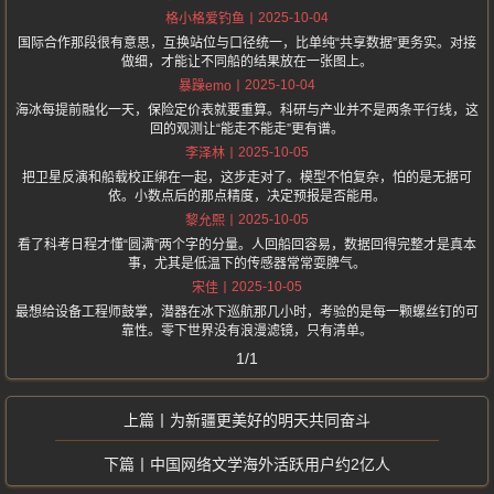
2025-10-04
格小格爱钓鱼
国际合作那段很有意思，互换站位与口径统一，比单纯“共享数据”更务实。对接
做细，才能让不同船的结果放在一张图上。
2025-10-04
暴躁emo
海冰每提前融化一天，保险定价表就要重算。科研与产业并不是两条平行线，这
回的观测让“能走不能走”更有谱。
2025-10-05
李泽林
把卫星反演和船载校正绑在一起，这步走对了。模型不怕复杂，怕的是无据可
依。小数点后的那点精度，决定预报是否能用。
2025-10-05
黎允熙
看了科考日程才懂“圆满”两个字的分量。人回船回容易，数据回得完整才是真本
事，尤其是低温下的传感器常常耍脾气。
2025-10-05
宋佳
最想给设备工程师鼓掌，潜器在冰下巡航那几小时，考验的是每一颗螺丝钉的可
靠性。零下世界没有浪漫滤镜，只有清单。
1/1
为新疆更美好的明天共同奋斗
中国网络文学海外活跃用户约2亿人