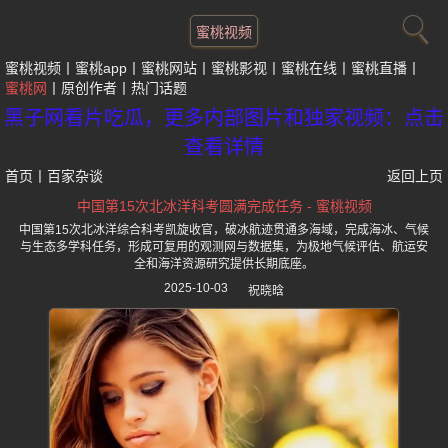
蜜桃视频
蜜桃视频
蜜桃app
蜜桃网站
蜜桃影视
蜜桃在线
蜜桃直播
蜜桃网
原创作者
热门话题
黑子网看片吃瓜，更多内部图片和独家视频：点击
查看详情
首页
丨
百家杂谈
返回上页
中国第15次北冰洋科考圆满完成任务 - 蜜桃视频
中国第15次北冰洋综合科考凯旋收官，破冰航迹贯通多海域，完成海冰、气候
与生态多学科任务，形成可复用的观测网与数据集，为极地气候评估、航运安
全和海洋资源研究提供长期底座。
2025-10-03
祝晓晗