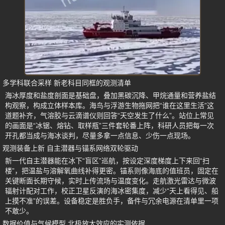
多学科联合采样 新老科目同框的观测清单
海冰厚度和盐度剖面是基础盘，叠加黑碳沉降、甲烷通量和营养盐结
构观察，构成立体样本库。海鸟与浮游生物拖网把“谁在这里生活”这
道题补齐，气溶胶与云滴谱仪则回答“天空发生了什么”。站位上常见
的画面是“冰锯、熔钻、取样瓶”三件套轮番上阵，科研人员把每一次
开孔都当成与海冰谈判，尽量多拿一点信息、少伤一点现场。
观测装备上新 自主潜器与锚系网络双轮驱动
新一代自主潜器能在冰下“盲区”巡航，按设定深度梯度上下来回“扫
楼”，把温盐与溶解氧曲线补得更密。锚系则像海底的值班员，固定在
关键断面长期守候，实时上传流场与温度变化。走航激光雷达与微波
辐射计配对工作，校正卫星反演的海冰密集度，减少“天上看得见、船
上摸不准”的误差。设备稳定是胜负手，备件与冗余电源在清单里一项
不敢少。
数据价值与气候模型 北极放大效应的实测依据