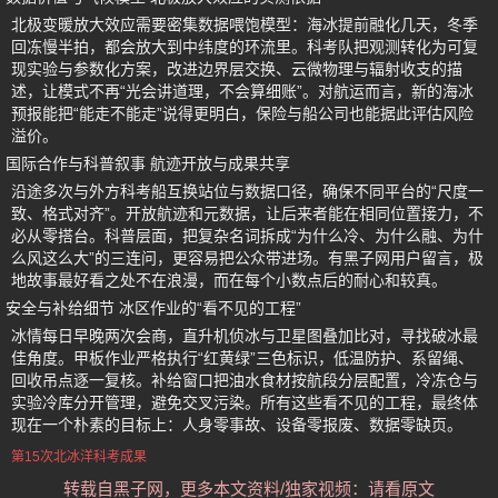
北极变暖放大效应需要密集数据喂饱模型：海冰提前融化几天，冬季
回冻慢半拍，都会放大到中纬度的环流里。科考队把观测转化为可复
现实验与参数化方案，改进边界层交换、云微物理与辐射收支的描
述，让模式不再“光会讲道理，不会算细账”。对航运而言，新的海冰
预报能把“能走不能走”说得更明白，保险与船公司也能据此评估风险
溢价。
国际合作与科普叙事 航迹开放与成果共享
沿途多次与外方科考船互换站位与数据口径，确保不同平台的“尺度一
致、格式对齐”。开放航迹和元数据，让后来者能在相同位置接力，不
必从零搭台。科普层面，把复杂名词拆成“为什么冷、为什么融、为什
么风这么大”的三连问，更容易把公众带进场。有黑子网用户留言，极
地故事最好看之处不在浪漫，而在每个小数点后的耐心和较真。
安全与补给细节 冰区作业的“看不见的工程”
冰情每日早晚两次会商，直升机侦冰与卫星图叠加比对，寻找破冰最
佳角度。甲板作业严格执行“红黄绿”三色标识，低温防护、系留绳、
回收吊点逐一复核。补给窗口把油水食材按航段分层配置，冷冻仓与
实验冷库分开管理，避免交叉污染。所有这些看不见的工程，最终体
现在一个朴素的目标上：人身零事故、设备零报废、数据零缺页。
第15次北冰洋科考成果
转载自黑子网，更多本文资料/独家视频：请看原文