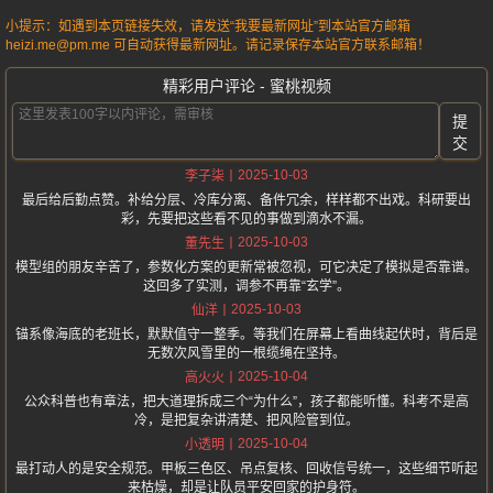
小提示：如遇到本页链接失效，请发送“我要最新网址”到本站官方邮箱
heizi.me@pm.me 可自动获得最新网址。请记录保存本站官方联系邮箱！
精彩用户评论 - 蜜桃视频
提
交
2025-10-03
李子柒
最后给后勤点赞。补给分层、冷库分离、备件冗余，样样都不出戏。科研要出
彩，先要把这些看不见的事做到滴水不漏。
2025-10-03
董先生
模型组的朋友辛苦了，参数化方案的更新常被忽视，可它决定了模拟是否靠谱。
这回多了实测，调参不再靠“玄学”。
2025-10-03
仙洋
锚系像海底的老班长，默默值守一整季。等我们在屏幕上看曲线起伏时，背后是
无数次风雪里的一根缆绳在坚持。
2025-10-04
高火火
公众科普也有章法，把大道理拆成三个“为什么”，孩子都能听懂。科考不是高
冷，是把复杂讲清楚、把风险管到位。
2025-10-04
小透明
最打动人的是安全规范。甲板三色区、吊点复核、回收信号统一，这些细节听起
来枯燥，却是让队员平安回家的护身符。